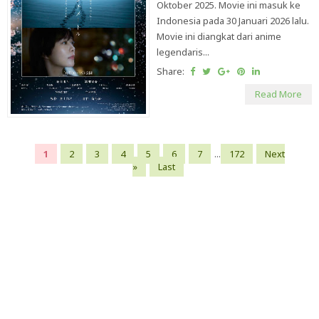
Oktober 2025. Movie ini masuk ke
Indonesia pada 30 Januari 2026 lalu.
Movie ini diangkat dari anime
legendaris...
Share:
Read More
1
2
3
4
5
6
7
...
172
Next
»
Last