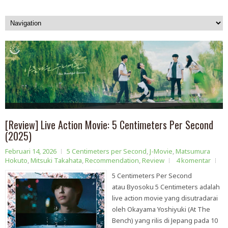
[Review] Live Action Movie: 5 Centimeters Per Second
(2025)
Februari 14, 2026
5 Centimeters per Second
,
J-Movie
,
Matsumura
Hokuto
,
Mitsuki Takahata
,
Recommendation
,
Review
4 komentar
5 Centimeters Per Second
atau Byosoku 5 Centimeters adalah
live action movie yang disutradarai
oleh Okayama Yoshiyuki (At The
Bench) yang rilis di Jepang pada 10