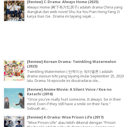
[Review] C-Drama: Always Home (2025)
Always Home (树下有片红房子) adalah drama China yang
diangkat dari web novel Shu Xia You Pian Hong Fang Zi
karya Xiao Ge . Drama ini tayang sejak ...
[Review] Korean Drama: Twinkling Watermelon
(2023)
Twinkling Watermelon ( 반짝이는 워터멜론 ) adalah
drama stasiun tvN yang tayang mulai September 25, 2023
lalu. Drama 16 episode ini disutradarai ole...
[Review] Anime Movie: A Silent Voice / Koe no
Katachi (2016)
"Once you've really hurt someone, It always be in their
mind. Even if they still have a smile on their face."
Sebuah an...
[Review] K-Drama: Wise Prison Life (2017)
"Wise Prison Life" atau lebih dikenal dengan "Prison