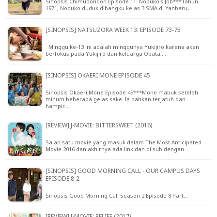
Sinopsis Chimudondon Episode 11: Nobuko's Job***Tahun
1971, Nobuko duduk dibangku kelas 3 SMA di Yanbaru,…
[SINOPSIS] NATSUZORA WEEK 13: EPISODE 73-75
Minggu ke-13 ini adalah minggunya Yukijiro karena akan
berfokus pada Yukijiro dan keluarga Obata,…
[SINOPSIS] OKAERI MONE EPISODE 45
Sinopsis Okaeri Mone Episode 45***Mone mabuk setelah
minum beberapa gelas sake. Ia bahkan terjatuh dan
hampir…
[REVIEW] J-MOVIE: BITTERSWEET (2016)
Salah satu movie yang masuk dalam The Most Anticipated
Movie 2016 dan akhirnya ada link dan di sub dengan…
[SINOPSIS] GOOD MORNING CALL - OUR CAMPUS DAYS
EPISODE 8-2
Sinopsis Good Morning Call Season 2 Episode 8 Part…
[REVIEW] J-MOVIE: RELIFE (2017)