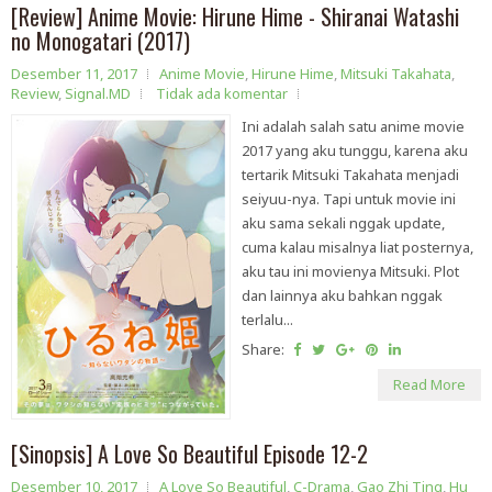
[Review] Anime Movie: Hirune Hime - Shiranai Watashi
no Monogatari (2017)
Desember 11, 2017
Anime Movie
,
Hirune Hime
,
Mitsuki Takahata
,
Review
,
Signal.MD
Tidak ada komentar
Ini adalah salah satu anime movie
2017 yang aku tunggu, karena aku
tertarik Mitsuki Takahata menjadi
seiyuu-nya. Tapi untuk movie ini
aku sama sekali nggak update,
cuma kalau misalnya liat posternya,
aku tau ini movienya Mitsuki. Plot
dan lainnya aku bahkan nggak
terlalu...
Share:
Read More
[Sinopsis] A Love So Beautiful Episode 12-2
Desember 10, 2017
A Love So Beautiful
,
C-Drama
,
Gao Zhi Ting
,
Hu