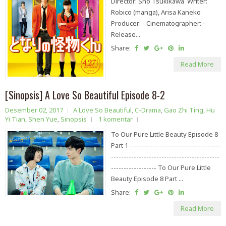
Director: Sho Tsukikawa Writer:
Robico (manga), Arisa Kaneko
Producer: - Cinematographer: -
Release...
Share:
Read More
[Sinopsis] A Love So Beautiful Episode 8-2
Desember 02, 2017
A Love So Beautiful
,
C-Drama
,
Gao Zhi Ting
,
Hu
Yi Tian
,
Shen Yue
,
Sinopsis
1 komentar
To Our Pure Little Beauty Episode 8
Part 1 ------------------------------------
-------------------------------------------
------------------ To Our Pure Little
Beauty Episode 8 Part ...
Share:
Read More