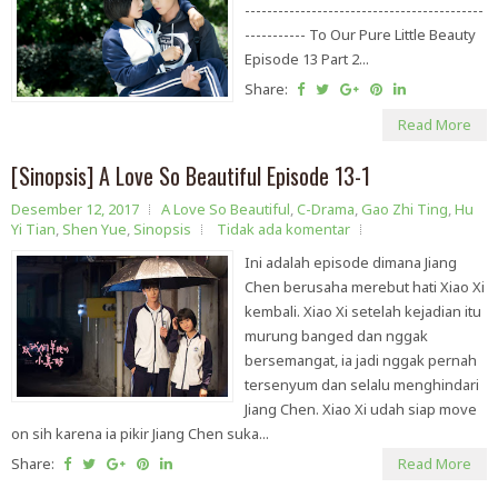
-------------------------------------------
----------- To Our Pure Little Beauty
Episode 13 Part 2...
Share:
Read More
[Sinopsis] A Love So Beautiful Episode 13-1
Desember 12, 2017
A Love So Beautiful
,
C-Drama
,
Gao Zhi Ting
,
Hu
Yi Tian
,
Shen Yue
,
Sinopsis
Tidak ada komentar
Ini adalah episode dimana Jiang
Chen berusaha merebut hati Xiao Xi
kembali. Xiao Xi setelah kejadian itu
murung banged dan nggak
bersemangat, ia jadi nggak pernah
tersenyum dan selalu menghindari
Jiang Chen. Xiao Xi udah siap move
on sih karena ia pikir Jiang Chen suka...
Share:
Read More