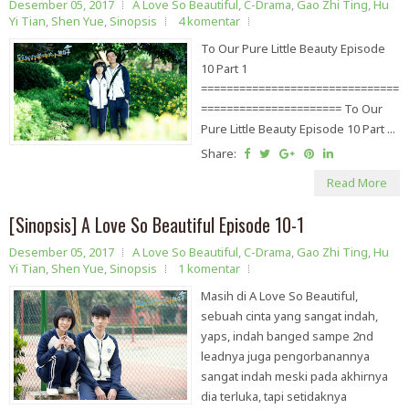
Desember 05, 2017
A Love So Beautiful
,
C-Drama
,
Gao Zhi Ting
,
Hu
Yi Tian
,
Shen Yue
,
Sinopsis
4 komentar
To Our Pure Little Beauty Episode
10 Part 1
===============================
====================== To Our
Pure Little Beauty Episode 10 Part ...
Share:
Read More
[Sinopsis] A Love So Beautiful Episode 10-1
Desember 05, 2017
A Love So Beautiful
,
C-Drama
,
Gao Zhi Ting
,
Hu
Yi Tian
,
Shen Yue
,
Sinopsis
1 komentar
Masih di A Love So Beautiful,
sebuah cinta yang sangat indah,
yaps, indah banged sampe 2nd
leadnya juga pengorbanannya
sangat indah meski pada akhirnya
dia terluka, tapi setidaknya