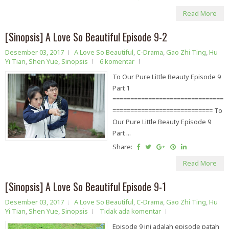
Read More
[Sinopsis] A Love So Beautiful Episode 9-2
Desember 03, 2017
A Love So Beautiful
,
C-Drama
,
Gao Zhi Ting
,
Hu
Yi Tian
,
Shen Yue
,
Sinopsis
6 komentar
To Our Pure Little Beauty Episode 9
Part 1
===============================
============================ To
Our Pure Little Beauty Episode 9
Part ...
Share:
Read More
[Sinopsis] A Love So Beautiful Episode 9-1
Desember 03, 2017
A Love So Beautiful
,
C-Drama
,
Gao Zhi Ting
,
Hu
Yi Tian
,
Shen Yue
,
Sinopsis
Tidak ada komentar
Episode 9 ini adalah episode patah