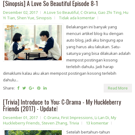
[Sinopsis] A Love So Beautiful Episode 8-1
Desember 02, 2017
A Love So Beautiful
,
C-Drama
,
Gao Zhi Ting
,
Hu
Yi Tian
,
Shen Yue
,
Sinopsis
Tidak ada komentar
Belakangan ini banyak yang
mencuri artikel blog-ku dengan
auto blog, jadi aku bingung apa
yang harus aku lakukan. Satu-
satunya yang bisa dilakukan adalah
mempost postingan kosong
terlebih dahulu. Jadi harap
dimaklumi kalau aku akan mempost postingan kosong terlebih
dahulu...
Share:
Read More
[Trivia] Introduce to You: C-Drama - My Huckleberry
Friends (2017) - Update!
Desember 01, 2017
C-Drama
,
First Impressions
,
Li Lan Di
,
My
Huckleberry Friends
,
Steven Zhang
,
Trivia
13 komentar
Setelah bertahun-tahun