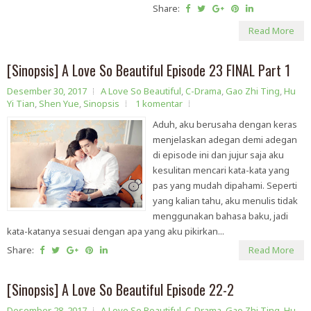
Share:
Read More
[Sinopsis] A Love So Beautiful Episode 23 FINAL Part 1
Desember 30, 2017
A Love So Beautiful
,
C-Drama
,
Gao Zhi Ting
,
Hu
Yi Tian
,
Shen Yue
,
Sinopsis
1 komentar
Aduh, aku berusaha dengan keras
menjelaskan adegan demi adegan
di episode ini dan jujur saja aku
kesulitan mencari kata-kata yang
pas yang mudah dipahami. Seperti
yang kalian tahu, aku menulis tidak
menggunakan bahasa baku, jadi
kata-katanya sesuai dengan apa yang aku pikirkan...
Share:
Read More
[Sinopsis] A Love So Beautiful Episode 22-2
Desember 28, 2017
A Love So Beautiful
,
C-Drama
,
Gao Zhi Ting
,
Hu