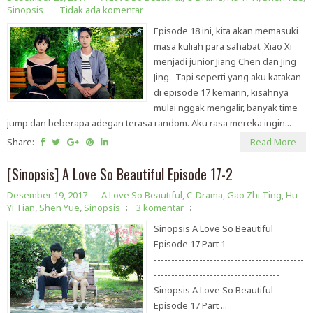
Sinopsis
Tidak ada komentar
Episode 18 ini, kita akan memasuki
masa kuliah para sahabat. Xiao Xi
menjadi junior Jiang Chen dan Jing
Jing. Tapi seperti yang aku katakan
di episode 17 kemarin, kisahnya
mulai nggak mengalir, banyak time
jump dan beberapa adegan terasa random. Aku rasa mereka ingin...
Share:
Read More
[Sinopsis] A Love So Beautiful Episode 17-2
Desember 19, 2017
A Love So Beautiful
,
C-Drama
,
Gao Zhi Ting
,
Hu
Yi Tian
,
Shen Yue
,
Sinopsis
3 komentar
Sinopsis A Love So Beautiful
Episode 17 Part 1 ----------------------
-------------------------------------------
------------------------------------
Sinopsis A Love So Beautiful
Episode 17 Part ...