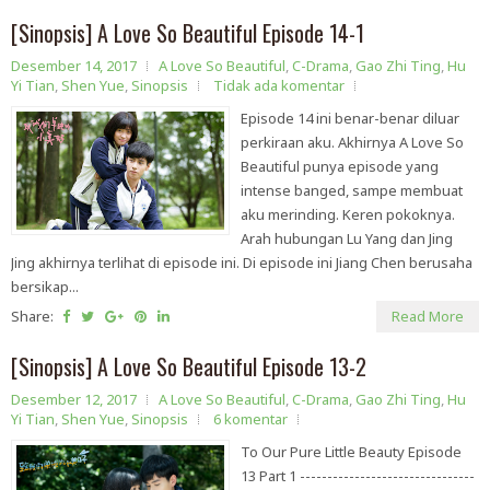
[Sinopsis] A Love So Beautiful Episode 14-1
Desember 14, 2017
A Love So Beautiful
,
C-Drama
,
Gao Zhi Ting
,
Hu
Yi Tian
,
Shen Yue
,
Sinopsis
Tidak ada komentar
Episode 14 ini benar-benar diluar
perkiraan aku. Akhirnya A Love So
Beautiful punya episode yang
intense banged, sampe membuat
aku merinding. Keren pokoknya.
Arah hubungan Lu Yang dan Jing
Jing akhirnya terlihat di episode ini. Di episode ini Jiang Chen berusaha
bersikap...
Share:
Read More
[Sinopsis] A Love So Beautiful Episode 13-2
Desember 12, 2017
A Love So Beautiful
,
C-Drama
,
Gao Zhi Ting
,
Hu
Yi Tian
,
Shen Yue
,
Sinopsis
6 komentar
To Our Pure Little Beauty Episode
13 Part 1 --------------------------------