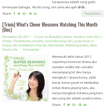
harapannya adalah sang gadis
tersenyum bahagia. Wu Bo Song, sini sama aku ajah 😭😭...
Share:
Read More
[Trivia] What's Clover Blossoms Watching This Month
(Dec)
Desember 04, 2017
A Love So Beautiful
,
Anime
,
Asadora
,
Ashi Girl
,
C-
Drama
,
Chiritotechin
,
Dorama
,
Good Morning Call 2
,
Junjo Kirari
,
K-
Drama
,
My Huckleberry Friends
,
Warotenka
,
Watching Drama
,
Wise
Prison Life
9 komentar
Memasuki akhir tahun 2017,
sepertinya tontonan drama aku
semakin sedikit dan semakin
menyimpang lol. Aku hanya
mengikuti 1 drama korea, udah
benar-benar parah ini wkwkwkw.
Untuk drama jepang baru, aku
hanya mengikuti 4 drama yang baru
dan yang lain adalah asadora lama....
Share: