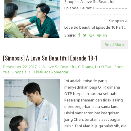
Sinopsis A Love So Beautiful
Episode 19 Part 1 ----------------------
-------------------------------------------
------------------------------ Sinopsis A
Love So beautiful Episode 10 Part ...
Share:
Read More
[Sinopsis] A Love So Beautiful Episode 19-1
Desember 22, 2017
A Love So Beautiful
,
C-Drama
,
Hu Yi Tian
,
Shen
Yue
,
Sinopsis
Tidak ada komentar
Ini adalah episode yang
menyedihkan bagi OTP, dimana
OTP berpisah karena sebuah
kesalahpahaman dan tidak saling
mendengarkan satu sama lain.
Disini sangat terlihat keegoisan
Jiang Chen, terutama saat bagian
akhir. Tapi Xiao Xi juga salah sih, dia