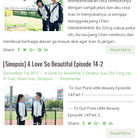
memperlihatkan rasa cemburunya
dengan sangat jelas dan aku rasa
Xiao Xi menyukainya, ia sengaja
menggoda Jiang Chen
HAHAHHAHHA. Bo SOng cukup peka
sih, dia tau Jiang Chen cemburu dan
membuat berbagai alasan ga masuk akal agar Xiao Xi jangan...
Share:
Read More
[Sinopsis] A Love So Beautiful Episode 14-2
Desember 14, 2017
A Love So Beautiful
,
C-Drama
,
Gao Zhi Ting
,
Hu
Yi Tian
,
Shen Yue
,
Sinopsis
6 komentar
To Our Pure Little Beauty Epsiode
14 Part 1 --------------------------------
-------------------------------------------
--- To Our Pure Little Beauty
Episode 14 Part 2...
Share:
Read More