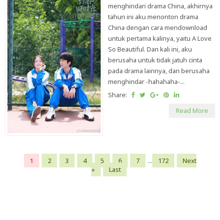
menghindari drama China, akhirnya
tahun ini aku menonton drama
China dengan cara mendownload
untuk pertama kalinya, yaitu A Love
So Beautiful. Dan kali ini, aku
berusaha untuk tidak jatuh cinta
pada drama lainnya, dan berusaha
menghindar -hahahaha-...
Share:
Read More
1
2
3
4
5
6
7
...
172
Next
»
Last