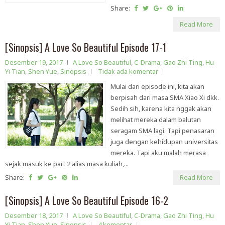
Share:
Read More
[Sinopsis] A Love So Beautiful Episode 17-1
Desember 19, 2017
A Love So Beautiful
,
C-Drama
,
Gao Zhi Ting
,
Hu
Yi Tian
,
Shen Yue
,
Sinopsis
Tidak ada komentar
Mulai dari episode ini, kita akan
berpisah dari masa SMA Xiao Xi dkk.
Sedih sih, karena kita nggak akan
melihat mereka dalam balutan
seragam SMA lagi. Tapi penasaran
juga dengan kehidupan universitas
mereka. Tapi aku malah merasa
sejak masuk ke part 2 alias masa kuliah,...
Share:
Read More
[Sinopsis] A Love So Beautiful Episode 16-2
Desember 18, 2017
A Love So Beautiful
,
C-Drama
,
Gao Zhi Ting
,
Hu
Yi Tian
,
Shen Yue
,
Sinopsis
4 komentar