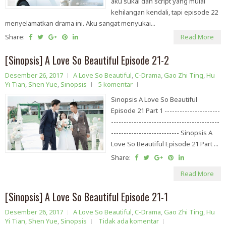
aku sukai dan script yang mulai
kehilangan kendali, tapi episode 22
menyelamatkan drama ini. Aku sangat menyukai...
Share:
Read More
[Sinopsis] A Love So Beautiful Episode 21-2
Desember 26, 2017
A Love So Beautiful
,
C-Drama
,
Gao Zhi Ting
,
Hu
Yi Tian
,
Shen Yue
,
Sinopsis
5 komentar
Sinopsis A Love So Beautiful
Episode 21 Part 1 ----------------------
-------------------------------------------
--------------------------- Sinopsis A
Love So Beautiful Episode 21 Part ...
Share:
Read More
[Sinopsis] A Love So Beautiful Episode 21-1
Desember 26, 2017
A Love So Beautiful
,
C-Drama
,
Gao Zhi Ting
,
Hu
Yi Tian
,
Shen Yue
,
Sinopsis
Tidak ada komentar