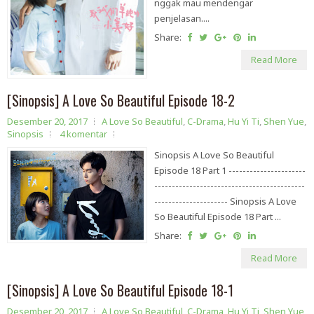
nggak mau mendengar
penjelasan....
Share:
Read More
[Sinopsis] A Love So Beautiful Episode 18-2
Desember 20, 2017
A Love So Beautiful
,
C-Drama
,
Hu Yi Ti
,
Shen Yue
,
Sinopsis
4 komentar
Sinopsis A Love So Beautiful
Episode 18 Part 1 ----------------------
-------------------------------------------
--------------------- Sinopsis A Love
So Beautiful Episode 18 Part ...
Share:
Read More
[Sinopsis] A Love So Beautiful Episode 18-1
Desember 20, 2017
A Love So Beautiful
,
C-Drama
,
Hu Yi Ti
,
Shen Yue
,