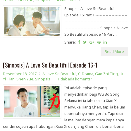
Sinopsis A Love So Beautiful
Episode 16 Part 1 ----------------------
-------------------------------------------
------------------------ Sinopsis A Love
So Beautiful Episode 16 Part ...
Share:
Read More
[Sinopsis] A Love So Beautiful Episode 16-1
Desember 18, 2017
A Love So Beautiful
,
C-Drama
,
Gao Zhi Ting
,
Hu
Yi Tian
,
Shen Yue
,
Sinopsis
Tidak ada komentar
Ini adalah episode yang
menyedihkan bagi Wu Bo Song.
Selama ini ia tahu kalau Xiao Xi
menyukai Jiang Chen, tapi ia belum
sepenuhnya menyerah. Tapi disini
ia melihat dengan mata kepalanya
sendiri sejauh apa hubungan Xiao Xi dan Jiang Chen, dia benar-benar