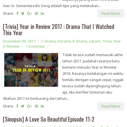
Xiao Xi. Sementara Bo Song adalah tipe yang melakukan...
Share:
Read More
[Trivia] Year in Review 2017 : Drama That I Watched
This Year
Desember 09, 2017
C-Drama
,
Dorama
,
K-Drama
,
Lakorn
,
Trivia
,
Year
in Review
1 komentar
Tidak terasa sudah memasuki akhir
tahun 2017, padahal rasanya baru
kemarin menulis Year in Review
2016. Rasanya belakangan ini waktu
berlalu dengan sangat cepat, nggak
terasa sudah dipenghujung tahun
aja. Aku berfikir tontonan aku
ditahun 2017 ini berkurang dari tahun...
Share:
Read More
[Sinopsis] A Love So Beautiful Episode 11-2