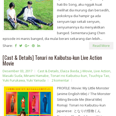
hati Bo Song, aku nggak kuat
melihat dia murung dan bersedih,
pokoknya dia hampir ga ada
senyum tapi sekali senyum,
senyumannya itu menyakitkan
banged. Sementara Jiang Chen
episode ini manis banged, dia mulai berani sekarang dan lebih...
Share:
Read More
[Cast & Details] Tonari no Kaibutsu-kun Live Action
Movie
Desember 03, 2017
Cast & Details
,
Elaiza Ikeda
,
J-Movie
,
Live Action
,
Masaki Suda
,
Minami Hamabe
,
Tonari no Kaibutsu-kun
,
Tsuchiya Tao
,
Yuki Furukawa
,
Yuki Yamada
2 komentar
PROFILE: Movie: My Little Monster
(anime English title) / The Monster
Sitting Beside Me (literal title)
Romaji: Tonari no Kaibutsu-kun
Japanese: となりの怪物くん