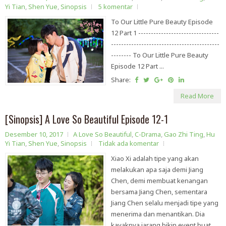
Yi Tian
,
Shen Yue
,
Sinopsis
5 komentar
To Our Little Pure Beauty Episode
12 Part 1 --------------------------------
-------------------------------------------
-------- To Our Little Pure Beauty
Episode 12 Part ...
Share:
Read More
[Sinopsis] A Love So Beautiful Episode 12-1
Desember 10, 2017
A Love So Beautiful
,
C-Drama
,
Gao Zhi Ting
,
Hu
Yi Tian
,
Shen Yue
,
Sinopsis
Tidak ada komentar
Xiao Xi adalah tipe yang akan
melakukan apa saja demi Jiang
Chen, demi membuat kenangan
bersama Jiang Chen, sementara
Jiang Chen selalu menjadi tipe yang
menerima dan menantikan. Dia
kayaknya jarang bikin event buat