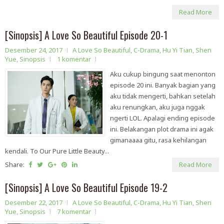
Read More
[Sinopsis] A Love So Beautiful Episode 20-1
Desember 24, 2017
A Love So Beautiful
,
C-Drama
,
Hu Yi Tian
,
Shen
Yue
,
Sinopsis
1 komentar
Aku cukup bingung saat menonton
episode 20 ini. Banyak bagian yang
aku tidak mengerti, bahkan setelah
aku renungkan, aku juga nggak
ngerti LOL. Apalagi ending episode
ini. Belakangan plot drama ini agak
gimanaaaa gitu, rasa kehilangan
kendali. To Our Pure Little Beauty...
Share:
Read More
[Sinopsis] A Love So Beautiful Episode 19-2
Desember 22, 2017
A Love So Beautiful
,
C-Drama
,
Hu Yi Tian
,
Shen
Yue
,
Sinopsis
7 komentar