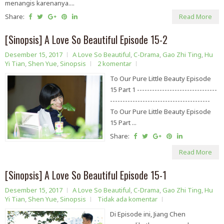
menangis karenanya....
Share:
Read More
[Sinopsis] A Love So Beautiful Episode 15-2
Desember 15, 2017
A Love So Beautiful
,
C-Drama
,
Gao Zhi Ting
,
Hu
Yi Tian
,
Shen Yue
,
Sinopsis
2 komentar
To Our Pure Little Beauty Episode
15 Part 1 --------------------------------
----------------------------------------
To Our Pure Little Beauty Episode
15 Part ...
Share:
Read More
[Sinopsis] A Love So Beautiful Episode 15-1
Desember 15, 2017
A Love So Beautiful
,
C-Drama
,
Gao Zhi Ting
,
Hu
Yi Tian
,
Shen Yue
,
Sinopsis
Tidak ada komentar
Di Episode ini, Jiang Chen