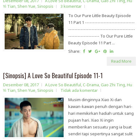
Desember 08, 2017
A Love So Beautiful
,
C-Drama
,
Gao Zhi Ting
,
Hu
Yi Tian
,
Shen Yue
,
Sinopsis
3 komentar
To Our Pure Little Beauty Episode
11 Part 1 --------------------------------
-------------------------------------------
-------------------- To Our Pure Little
Beauty Episode 11 Part ...
Share:
Read More
[Sinopsis] A Love So Beautiful Episode 11-1
Desember 08, 2017
A Love So Beautiful
,
C-Drama
,
Gao Zhi Ting
,
Hu
Yi Tian
,
Shen Yue
,
Sinopsis
Tidak ada komentar
Musim dinginnya Xiao Xi dan
kawan-kawan penuh dengan hari-
hari memikirkan hadiah untuk sang
pujaan hari. Xiao Xi ingin
memberikan sesuatu yang ia buat
sendiri tapi sepertinya sangat sulit