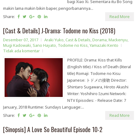
bagi Xiao Xi. Sementara itu Bo Song
makin lama makin bikin baper, pengorbanannya...
Share:
Read More
[Cast & Details] J-Drama: Todome no Kiss (2018)
Desember 07, 2017
Araki Yuko
,
Cast & Details
,
Dorama
,
Mackenyu
,
Mugi Kadowaki
,
Sano Hayato
,
Todome no Kiss
,
Yamazaki Kento
Tidak ada komentar
PROFILE: Drama: Kiss that Kills
(English title) / Kiss of Death (literal
title) Romaji: Todome no Kisu
Japanese: トドメの接吻 Director:
Shintaro Sugawara, Hiroto Akashi
Writer: Yoshihiro Izumi Network:
NTV Episodes: - Release Date: 7
January, 2018 Runtime: Sundays Language:...
Share:
Read More
[Sinopsis] A Love So Beautiful Episode 10-2