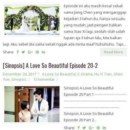
Episode ini aku masih kesal sekali
sama Jiang Chen yang menganggap
kejadian 3 tahun itu, hanya sesuatu
yang mudah, jadi pengen balikan
sama Xiao Xi lagi, seolah-olah udah
lupain aja 3 tahun lalu, kita baikan
lagi. Aku sebel dia sama sekali nggak ada minta maaf huhuhuhu. Tapi...
Share:
Read More
[Sinopsis] A Love So Beautiful Episode 20-2
Desember 24, 2017
A Love So Beautiful
,
C-Drama
,
Hu Yi Tian
,
Shen
Yue
,
Sinopsis
13 komentar
Sinopsis A Love So Beautiful
Episode 20 Part 1 ----------------------
-------------------------------------------
--------------------------------------
Sinopsis A Love So Beautiful
Episode 20 Part 2...
Share: