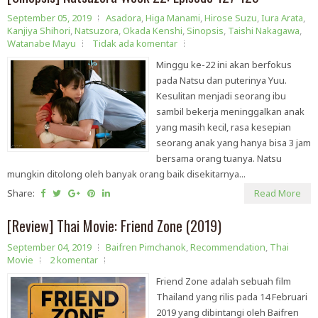
September 05, 2019
Asadora
,
Higa Manami
,
Hirose Suzu
,
Iura Arata
,
Kanjiya Shihori
,
Natsuzora
,
Okada Kenshi
,
Sinopsis
,
Taishi Nakagawa
,
Watanabe Mayu
Tidak ada komentar
Minggu ke-22 ini akan berfokus
pada Natsu dan puterinya Yuu.
Kesulitan menjadi seorang ibu
sambil bekerja meninggalkan anak
yang masih kecil, rasa kesepian
seorang anak yang hanya bisa 3 jam
bersama orang tuanya. Natsu
mungkin ditolong oleh banyak orang baik disekitarnya...
Share:
Read More
[Review] Thai Movie: Friend Zone (2019)
September 04, 2019
Baifren Pimchanok
,
Recommendation
,
Thai
Movie
2 komentar
Friend Zone adalah sebuah film
Thailand yang rilis pada 14 Februari
2019 yang dibintangi oleh Baifren