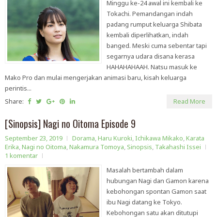
Minggu ke-24 awal ini kembali ke
Tokachi. Pemandangan indah
padang rumput keluarga Shibata
kembali diperlihatkan, indah
banged. Meski cuma sebentar tapi
segarnya udara disana kerasa
HAHAHAHAAH. Natsu masuk ke
Mako Pro dan mulai mengerjakan animasi baru, kisah keluarga
perintis...
Share:
Read More
[Sinopsis] Nagi no Oitoma Episode 9
September 23, 2019
Dorama
,
Haru Kuroki
,
Ichikawa Mikako
,
Karata
Erika
,
Nagi no Oitoma
,
Nakamura Tomoya
,
Sinopsis
,
Takahashi Issei
1 komentar
Masalah bertambah dalam
hubungan Nagi dan Gamon karena
kebohongan spontan Gamon saat
ibu Nagi datang ke Tokyo.
Kebohongan satu akan ditutupi