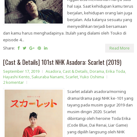
hal saja. Saat kehidupan kamu terus
berjalan, kehidupan orang lain juga
berjalan. Ada kalanya sesuatu yang
menyedihkan terjadi bersamaan
dan kamu harus menghadapinya. Itulah yang dialami oleh Touko di
episode 4...
Share:
Read More
[Cast & Details] 101st NHK Asadora: Scarlet (2019)
September 17, 2019
Asadora
,
Cast & Details
,
Dorama
,
Erika Toda
,
Hayashi Kento
,
Sakuraba Nanami
,
Scarlet
,
Yuko Oshima
2 komentar
Scarlet adalah asadora/morning
drama/drama pagi NHK ke-101 yang
tayang pada musim gugur 2019 dan
musim dingin 2020. Scarlet
dibintangi oleh heroine Toda Erika
(Code Blue, Dai Renai, Liar Game)
yang dipilih langsung oleh NHK