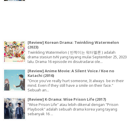
[Review] Korean Drama: Twinkling Watermelon
(2023)
Twinkling Watermelon ( 반짝이는 워터멜론 ) adalah
drama stasiun tvN yang tayang mulai September 25, 2023
lalu. Drama 16 episode ini disutradarai ole...
[Review] Anime Movie: A Silent Voice / Koe no
Katachi (2016)
"Once you've really hurt someone, It always be in their
mind. Even if they still have a smile on their face."
Sebuah an...
[Review] K-Drama: Wise Prison Life (2017)
"Wise Prison Life" atau lebih dikenal dengan "Prison
Playbook" adalah sebuah drama korea yang tayang
sebanyak 16 ...