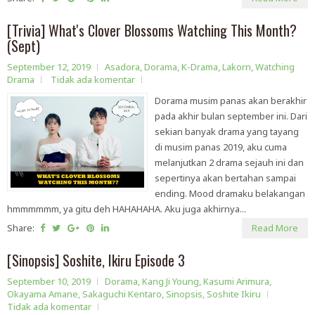
[Trivia] What's Clover Blossoms Watching This Month?
(Sept)
September 12, 2019
Asadora
,
Dorama
,
K-Drama
,
Lakorn
,
Watching
Drama
Tidak ada komentar
Dorama musim panas akan berakhir
pada akhir bulan september ini. Dari
sekian banyak drama yang tayang
di musim panas 2019, aku cuma
melanjutkan 2 drama sejauh ini dan
sepertinya akan bertahan sampai
ending. Mood dramaku belakangan
hmmmmmm, ya gitu deh HAHAHAHA. Aku juga akhirnya...
Share:
Read More
[Sinopsis] Soshite, Ikiru Episode 3
September 10, 2019
Dorama
,
Kang Ji Young
,
Kasumi Arimura
,
Okayama Amane
,
Sakaguchi Kentaro
,
Sinopsis
,
Soshite Ikiru
Tidak ada komentar