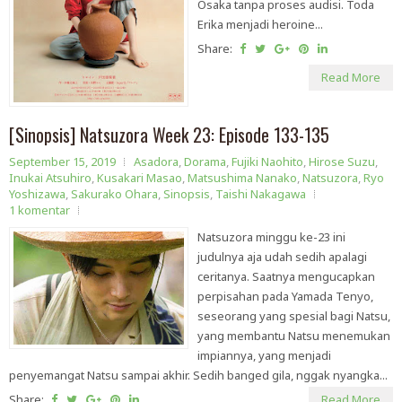
Osaka tanpa proses audisi. Toda
Erika menjadi heroine...
Share:
Read More
[Sinopsis] Natsuzora Week 23: Episode 133-135
September 15, 2019
Asadora
,
Dorama
,
Fujiki Naohito
,
Hirose Suzu
,
Inukai Atsuhiro
,
Kusakari Masao
,
Matsushima Nanako
,
Natsuzora
,
Ryo
Yoshizawa
,
Sakurako Ohara
,
Sinopsis
,
Taishi Nakagawa
1 komentar
Natsuzora minggu ke-23 ini
judulnya aja udah sedih apalagi
ceritanya. Saatnya mengucapkan
perpisahan pada Yamada Tenyo,
seseorang yang spesial bagi Natsu,
yang membantu Natsu menemukan
impiannya, yang menjadi
penyemangat Natsu sampai akhir. Sedih banged gila, nggak nyangka...
Share:
Read More