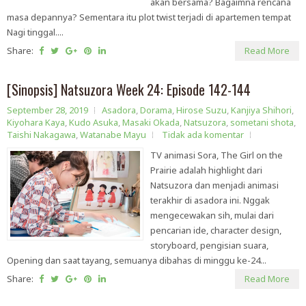
akan bersama? Bagaimna rencana
masa depannya? Sementara itu plot twist terjadi di apartemen tempat
Nagi tinggal....
Share:
Read More
[Sinopsis] Natsuzora Week 24: Episode 142-144
September 28, 2019
Asadora
,
Dorama
,
Hirose Suzu
,
Kanjiya Shihori
,
Kiyohara Kaya
,
Kudo Asuka
,
Masaki Okada
,
Natsuzora
,
sometani shota
,
Taishi Nakagawa
,
Watanabe Mayu
Tidak ada komentar
TV animasi Sora, The Girl on the
Prairie adalah highlight dari
Natsuzora dan menjadi animasi
terakhir di asadora ini. Nggak
mengecewakan sih, mulai dari
pencarian ide, character design,
storyboard, pengisian suara,
Opening dan saat tayang, semuanya dibahas di minggu ke-24...
Share:
Read More