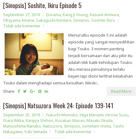
[Sinopsis] Soshite, Ikiru Episode 5
September 27, 2019
Dorama
,
Kang Ji Young
,
Kasumi Arimura
,
Okayama Amane
,
Sakaguchi Kentaro
,
Sinopsis
,
Soshite Ikiru
Tidak ada komentar
Menurutku episode 5 ini adalah
episode yang sangat menyedihkan
bagi Touko. 3 momen penting
terjadi bersamaan dan aku pikir itu
adalah titik balik kehidupan Touko.
Aku merasa penulisnya terlalu
kejam tapi disini terlihat ketabahan
Touko dalam menghadapi semua kesulitan. Meski...
Share:
Read More
[Sinopsis] Natsuzora Week 24: Episode 139-141
September 25, 2019
Fukuchi Momoko
,
Higa Manami
,
Hirose Suzu
,
Ihara Rikka
,
Kanjiya Shihori
,
Kusakari Masao
,
Masaki Okada
,
Matsushima Nanako
,
Natsuzora
,
Sinopsis
,
sometani shota
,
Taishi
Nakagawa
,
Yuki Yamada
Tidak ada komentar