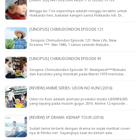
Minggu ke-7 ini sepertinya adalah minggu terakhir untuk
Hokkaido-hen, bakalan kangen sama Hokkaido nih. Di…
[SINOPSIS] CHIMUDONDON EPISODE 121
Sinopsis Chimudondon Episode 121: New Life, New
Dreams *** Mei 1985, 1 tahun setelah Nobuko…
[SINOPSIS] CHIMUDONDON EPISODE 91
Sinopsis Chimudondon Episode 91: Newlywed***Nobuko
dan Kazuhiko yang menikah pada Maret 1979 memulai…
[REVIEW] ANIME SERIES: UDON NO KUNI (2016)
Udon no Kuni adalah animasi produksi studio LIDENFILMS
yang tayang pada musim gugur 2016. Anime 12 episode…
[REVIEW] SP DRAMA: KIDNAP TOUR (2016)
Sudah lama tertarik dengan drama ini sejak melihat cover-
nya di filmku.net. Sayangnya saat itu belum ada…