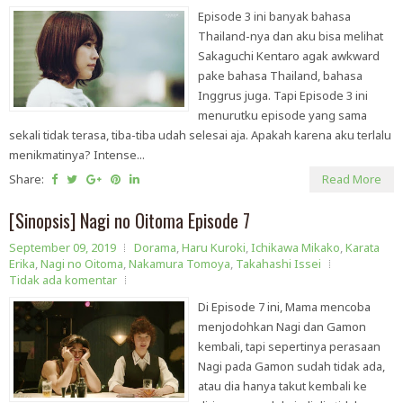
Episode 3 ini banyak bahasa
Thailand-nya dan aku bisa melihat
Sakaguchi Kentaro agak awkward
pake bahasa Thailand, bahasa
Inggrus juga. Tapi Episode 3 ini
menurutku episode yang sama
sekali tidak terasa, tiba-tiba udah selesai aja. Apakah karena aku terlalu
menikmatinya? Intense...
Share:
Read More
[Sinopsis] Nagi no Oitoma Episode 7
September 09, 2019
Dorama
,
Haru Kuroki
,
Ichikawa Mikako
,
Karata
Erika
,
Nagi no Oitoma
,
Nakamura Tomoya
,
Takahashi Issei
Tidak ada komentar
Di Episode 7 ini, Mama mencoba
menjodohkan Nagi dan Gamon
kembali, tapi sepertinya perasaan
Nagi pada Gamon sudah tidak ada,
atau dia hanya takut kembali ke