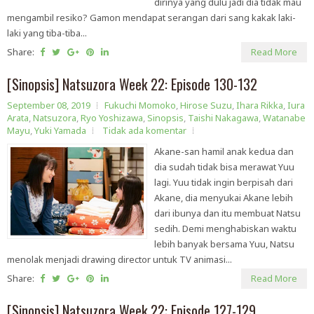
dirinya yang dulu jadi dia tidak mau
mengambil resiko? Gamon mendapat serangan dari sang kakak laki-
laki yang tiba-tiba...
Share:
Read More
[Sinopsis] Natsuzora Week 22: Episode 130-132
September 08, 2019
Fukuchi Momoko
,
Hirose Suzu
,
Ihara Rikka
,
Iura
Arata
,
Natsuzora
,
Ryo Yoshizawa
,
Sinopsis
,
Taishi Nakagawa
,
Watanabe
Mayu
,
Yuki Yamada
Tidak ada komentar
Akane-san hamil anak kedua dan
dia sudah tidak bisa merawat Yuu
lagi. Yuu tidak ingin berpisah dari
Akane, dia menyukai Akane lebih
dari ibunya dan itu membuat Natsu
sedih. Demi menghabiskan waktu
lebih banyak bersama Yuu, Natsu
menolak menjadi drawing director untuk TV animasi...
Share:
Read More
[Sinopsis] Natsuzora Week 22: Episode 127-129