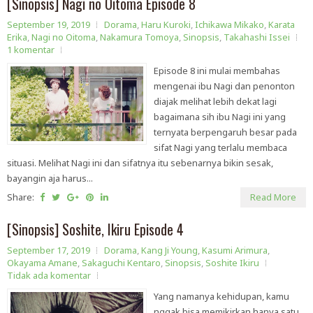
[Sinopsis] Nagi no Oitoma Episode 8
September 19, 2019
Dorama
,
Haru Kuroki
,
Ichikawa Mikako
,
Karata
Erika
,
Nagi no Oitoma
,
Nakamura Tomoya
,
Sinopsis
,
Takahashi Issei
1 komentar
Episode 8 ini mulai membahas
mengenai ibu Nagi dan penonton
diajak melihat lebih dekat lagi
bagaimana sih ibu Nagi ini yang
ternyata berpengaruh besar pada
sifat Nagi yang terlalu membaca
situasi. Melihat Nagi ini dan sifatnya itu sebenarnya bikin sesak,
bayangin aja harus...
Share:
Read More
[Sinopsis] Soshite, Ikiru Episode 4
September 17, 2019
Dorama
,
Kang Ji Young
,
Kasumi Arimura
,
Okayama Amane
,
Sakaguchi Kentaro
,
Sinopsis
,
Soshite Ikiru
Tidak ada komentar
Yang namanya kehidupan, kamu
nggak bisa memikirkan hanya satu