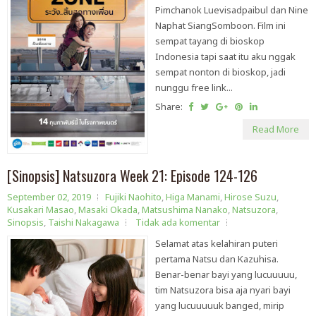
Pimchanok Luevisadpaibul dan Nine
Naphat SiangSomboon. Film ini
sempat tayang di bioskop
Indonesia tapi saat itu aku nggak
sempat nonton di bioskop, jadi
nunggu free link...
Share:
Read More
[Sinopsis] Natsuzora Week 21: Episode 124-126
September 02, 2019
Fujiki Naohito
,
Higa Manami
,
Hirose Suzu
,
Kusakari Masao
,
Masaki Okada
,
Matsushima Nanako
,
Natsuzora
,
Sinopsis
,
Taishi Nakagawa
Tidak ada komentar
Selamat atas kelahiran puteri
pertama Natsu dan Kazuhisa.
Benar-benar bayi yang lucuuuuu,
tim Natsuzora bisa aja nyari bayi
yang lucuuuuuk banged, mirip