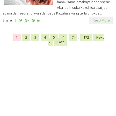
bapak sama emaknya hehehhehe.
Aku lebih suka Kazuhisa saat jadi
suami dan seorang ayah daripada Kazuhisa yang terlalu fokus...
Share:
Read More
1
2
3
4
5
6
7
...
172
Next
»
Last