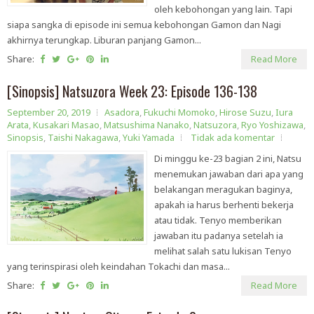
oleh kebohongan yang lain. Tapi
siapa sangka di episode ini semua kebohongan Gamon dan Nagi
akhirnya terungkap. Liburan panjang Gamon...
Share:
Read More
[Sinopsis] Natsuzora Week 23: Episode 136-138
September 20, 2019
Asadora
,
Fukuchi Momoko
,
Hirose Suzu
,
Iura
Arata
,
Kusakari Masao
,
Matsushima Nanako
,
Natsuzora
,
Ryo Yoshizawa
,
Sinopsis
,
Taishi Nakagawa
,
Yuki Yamada
Tidak ada komentar
Di minggu ke-23 bagian 2 ini, Natsu
menemukan jawaban dari apa yang
belakangan meragukan baginya,
apakah ia harus berhenti bekerja
atau tidak. Tenyo memberikan
jawaban itu padanya setelah ia
melihat salah satu lukisan Tenyo
yang terinspirasi oleh keindahan Tokachi dan masa...
Share:
Read More