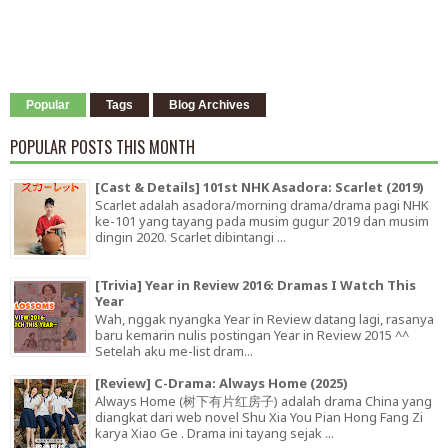
Popular
Tags
Blog Archives
POPULAR POSTS THIS MONTH
[Cast & Details] 101st NHK Asadora: Scarlet (2019)
Scarlet adalah asadora/morning drama/drama pagi NHK
ke-101 yang tayang pada musim gugur 2019 dan musim
dingin 2020. Scarlet dibintangi ...
[Trivia] Year in Review 2016: Dramas I Watch This
Year
Wah, nggak nyangka Year in Review datang lagi, rasanya
baru kemarin nulis postingan Year in Review 2015 ^^
Setelah aku me-list dram...
[Review] C-Drama: Always Home (2025)
Always Home (树下有片红房子) adalah drama China yang
diangkat dari web novel Shu Xia You Pian Hong Fang Zi
karya Xiao Ge . Drama ini tayang sejak ...