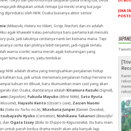
ri NHK Tokyo dan penontonnya ditujukan pada orang tua, beda
DI BLO
aja jadi ditujukan untuk remaja (ya meski orang tua juga
JIKA I
ng diproduksi oleh NHK Osaka biasanya aktor senior.
POSTI
mie
(
Mikazuki, Hotaru no Hikari, Scrap Teacher
) dan ini adalah
 Aku agak khawatir kalau penulisnya baru pertama kali menulis
JAPAN
y pula, jadi takutnya ceritanya nanti lari kemana-mana. Tapi
anya cerita dan plotnya lebih terjamin, jadi nggak terlalu
Tweets
dalah warna
scarlet
, warna merah agak kekuningan yang
an tema drama ini, yaitu tembikar.
[Tri
Rec
agi NHK adalah drama yang mengisahkan perjalanan hidup
Kare
a bahkan tua, jadi untuk menemani perjalanan hidup heroine ini
rekom
Sampai tulisan ini dibuat, baru diumumkan main cast yang akan
memu
garaki dan Osaka, diantaranya adalah
Kitamura Kazuki
(
Signal
),
rekom
nami
(
Segodon
),
Fukuda Mayuko
(
Mirai Nikki
),
Sato Ryuta
a Musume
),
Hayashi Kento
(
Ossan's Love
),
Zaizen Naomi
ki
(
Saka no Tochu no Ie
),
Mizobata Junpei
(
Kamen Dosokai
),
tsubayashi Kyoko
(
Carnation
),
Nishikawa Takanori
(
Beautiful
), dan
Ogata Issey
(
Boku to Shippo to Kagurazaka
). Itu baru main
lain untuk paruh kedua drama masih akan ada banyak lagi.