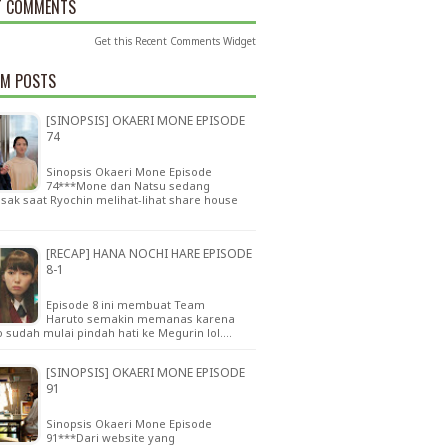
T COMMENTS
Get this
Recent Comments Widget
M POSTS
[SINOPSIS] OKAERI MONE EPISODE
74
Sinopsis Okaeri Mone Episode
74***Mone dan Natsu sedang
ak saat Ryochin melihat-lihat share house
[RECAP] HANA NOCHI HARE EPISODE
8-1
Episode 8 ini membuat Team
Haruto semakin memanas karena
 sudah mulai pindah hati ke Megurin lol.…
[SINOPSIS] OKAERI MONE EPISODE
91
Sinopsis Okaeri Mone Episode
91***Dari website yang