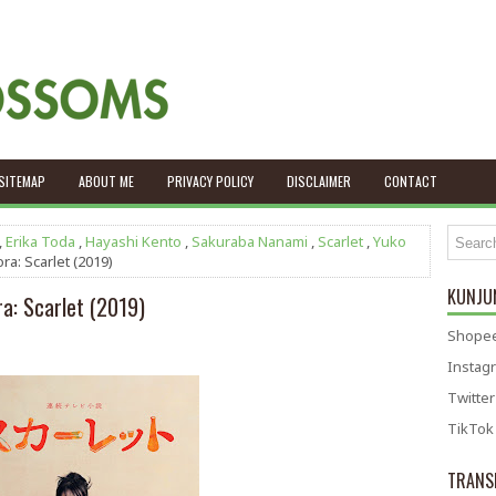
SITEMAP
ABOUT ME
PRIVACY POLICY
DISCLAIMER
CONTACT
,
Erika Toda
,
Hayashi Kento
,
Sakuraba Nanami
,
Scarlet
,
Yuko
ra: Scarlet (2019)
KUNJUN
a: Scarlet (2019)
Shopee
Instag
Twitter
TikTok
TRANS