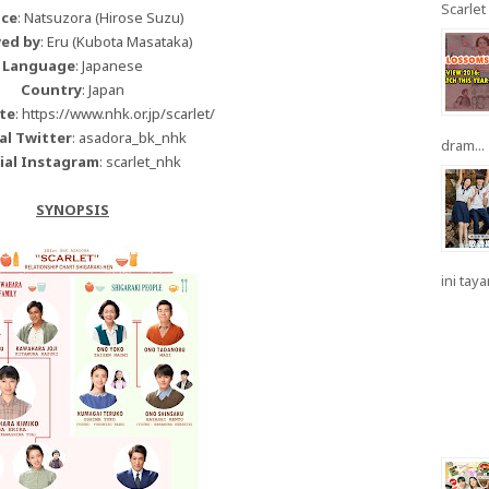
Scarlet 
ace
: Natsuzora (Hirose Suzu)
wed by
: Eru (Kubota Masataka)
Language
: Japanese
Country
: Japan
ite
: https://www.nhk.or.jp/scarlet/
ial Twitter
: asadora_bk_nhk
dram...
cial Instagram
: scarlet_nhk
SYNOPSIS
ini taya