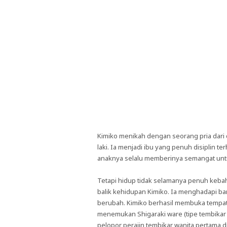
Kimiko menikah dengan seorang pria dari
laki. Ia menjadi ibu yang penuh disiplin t
anaknya selalu memberinya semangat untu
Tetapi hidup tidak selamanya penuh kebaha
balik kehidupan Kimiko. Ia menghadapi ban
berubah. Kimiko berhasil membuka tempat
menemukan Shigaraki ware (tipe tembikar y
pelopor perajin tembikar wanita pertama d