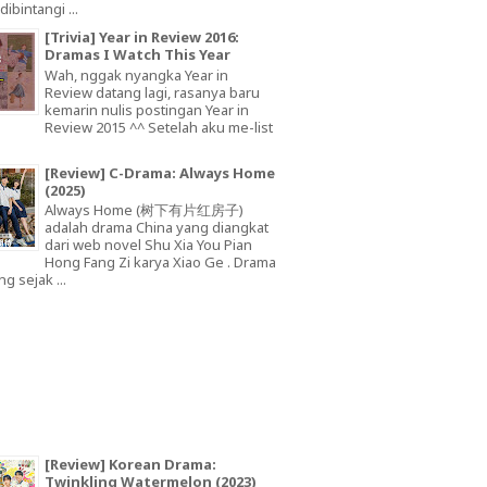
dibintangi ...
[Trivia] Year in Review 2016:
Dramas I Watch This Year
Wah, nggak nyangka Year in
Review datang lagi, rasanya baru
kemarin nulis postingan Year in
Review 2015 ^^ Setelah aku me-list
[Review] C-Drama: Always Home
(2025)
Always Home (树下有片红房子)
adalah drama China yang diangkat
dari web novel Shu Xia You Pian
Hong Fang Zi karya Xiao Ge . Drama
ng sejak ...
[Review] Korean Drama:
Twinkling Watermelon (2023)