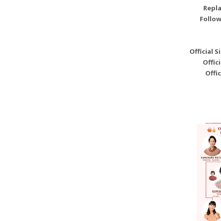
Repl
Follo
Official S
Offic
Offi