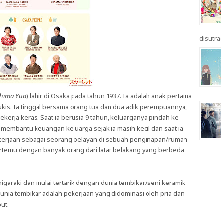
disutrad
hima Yua
) lahir di Osaka pada tahun 1937. Ia adalah anak pertama
ukis. Ia tinggal bersama orang tua dan dua adik perempuannya,
kerja keras. Saat ia berusia 9 tahun, keluarganya pindah ke
h membantu keuangan keluarga sejak ia masih kecil dan saat ia
kerjaan sebagai seorang pelayan di sebuah penginapan/rumah
bertemu dengan banyak orang dari latar belakang yang berbeda
igaraki dan mulai tertarik dengan dunia tembikar/seni keramik
 dunia tembikar adalah pekerjaan yang didominasi oleh pria dan
ut.