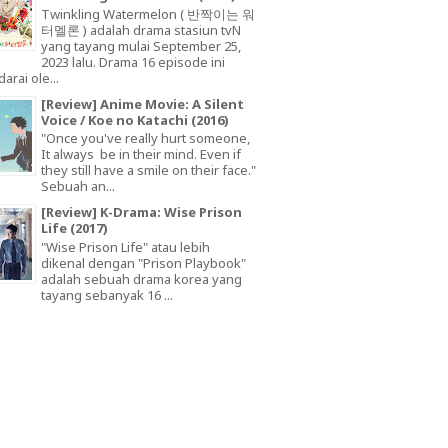
Twinkling Watermelon ( 반짝이는 워
터멜론 ) adalah drama stasiun tvN
yang tayang mulai September 25,
2023 lalu. Drama 16 episode ini
arai ole...
[Review] Anime Movie: A Silent
Voice / Koe no Katachi (2016)
"Once you've really hurt someone,
It always be in their mind. Even if
they still have a smile on their face."
Sebuah an...
[Review] K-Drama: Wise Prison
Life (2017)
"Wise Prison Life" atau lebih
dikenal dengan "Prison Playbook"
adalah sebuah drama korea yang
tayang sebanyak 16 ...