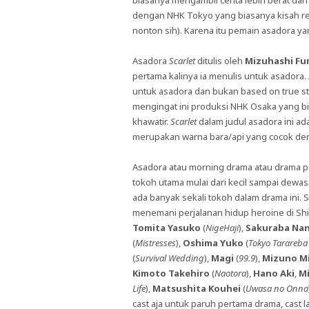
biasanya mengambil cerita lebih berat da
dengan NHK Tokyo yang biasanya kisah rem
nonton sih). Karena itu pemain asadora ya
Asadora
Scarlet
ditulis oleh
Mizuhashi Fu
pertama kalinya ia menulis untuk asadora.
untuk asadora dan bukan based on true stor
mengingat ini produksi NHK Osaka yang bias
khawatir.
Scarlet
dalam judul asadora ini a
merupakan warna bara/api yang cocok deng
Asadora atau morning drama atau drama p
tokoh utama mulai dari kecil sampai dewas
ada banyak sekali tokoh dalam drama ini. 
menemani perjalanan hidup heroine di Shi
Tomita Yasuko
(
NigeHaji
),
Sakuraba Na
(
Mistresses
),
Oshima Yuko
(
Tokyo Tarareb
(
Survival Wedding
),
Magi
(
99.9
),
Mizuno Mi
Kimoto Takehiro
(
Naotora
),
Hano Aki
,
Mi
Life
),
Matsushita Kouhei
(
Uwasa no Onna
cast aja untuk paruh pertama drama, cast 