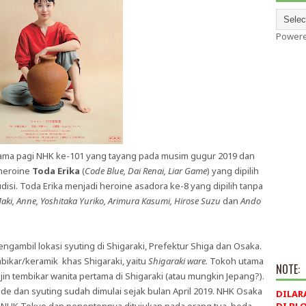
Power
ma pagi NHK ke-101 yang tayang pada musim gugur 2019 dan
 heroine
Toda Erika
(
Code Blue, Dai Renai, Liar Game
) yang dipilih
si. Toda Erika menjadi heroine asadora ke-8 yang dipilih tanpa
aki, Anne, Yoshitaka Yuriko, Arimura Kasumi, Hirose Suzu
dan
Ando
gambil lokasi syuting di Shigaraki, Prefektur Shiga dan Osaka.
bikar/keramik khas Shigaraki, yaitu
Shigaraki ware.
Tokoh utama
NOTE:
jin tembikar wanita pertama di Shigaraki (atau mungkin Jepang?).
e dan syuting sudah dimulai sejak bulan April 2019. NHK Osaka
DILAR