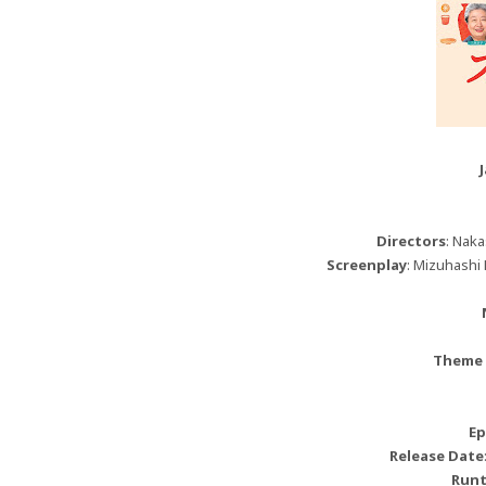
Directors
: Naka
Screenplay
: Mizuhashi 
Theme
Ep
Release Date
Run