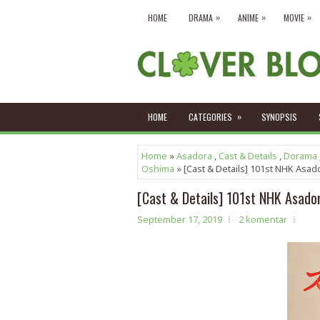
»
»
»
HOME
DRAMA
ANIME
MOVIE
»
HOME
CATEGORIES
SYNOPSIS
Home
»
Asadora
,
Cast & Details
,
Dorama
Oshima
» [Cast & Details] 101st NHK Asado
[Cast & Details] 101st NHK Asador
September 17, 2019
2 komentar