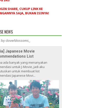
G INI!
NGIN SHARE, CUKUP LINK KE
NGANNYA SAJA, BUKAN ISINYA!
ESE NEWS
 by cloverblossoms_
via] Japanese Movie
ommendations List
na ada banyak yang menanyakan
endasi untuk J-Movie, jadi aku
tuskan untuk membuat list
endasi Japanese Movi...