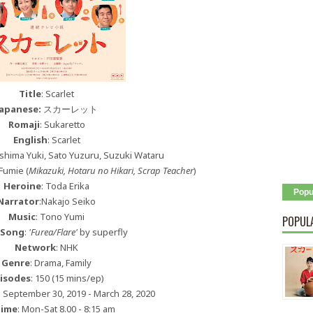
Title
: Scarlet
Japanese:
スカーレット
Romaji
: Sukaretto
English
: Scarlet
shima Yuki, Sato Yuzuru, Suzuki Wataru
Fumie (
Mikazuki, Hotaru no Hikari, Scrap Teacher
)
Heroine
: Toda Erika
Popu
Narrator
:Nakajo Seiko
Music
: Tono Yumi
POPUL
 Song
:
'Furea/Flare'
by superfly
Network
: NHK
Genre
: Drama, Family
isodes
: 150 (15 mins/ep)
: September 30, 2019 - March 28, 2020
time
: Mon-Sat 8.00 - 8:15 am