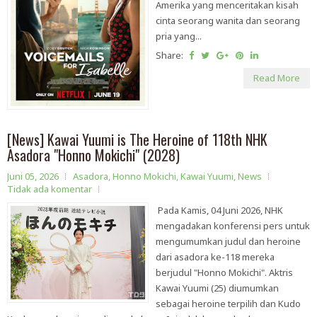
Amerika yang menceritakan kisah
cinta seorang wanita dan seorang
pria yang...
Share:
Read More
[News] Kawai Yuumi is The Heroine of 118th NHK
Asadora "Honno Mokichi" (2028)
Juni 05, 2026
Asadora
,
Honno Mokichi
,
Kawai Yuumi
,
News
Tidak ada komentar
Pada Kamis, 04 Juni 2026, NHK
mengadakan konferensi pers untuk
mengumumkan judul dan heroine
dari asadora ke-118 mereka
berjudul "Honno Mokichi". Aktris
Kawai Yuumi (25) diumumkan
sebagai heroine terpilih dan Kudo