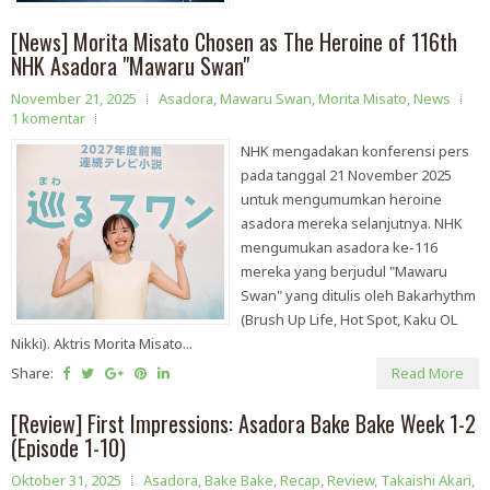
[News] Morita Misato Chosen as The Heroine of 116th
NHK Asadora "Mawaru Swan"
November 21, 2025
Asadora
,
Mawaru Swan
,
Morita Misato
,
News
1 komentar
NHK mengadakan konferensi pers
pada tanggal 21 November 2025
untuk mengumumkan heroine
asadora mereka selanjutnya. NHK
mengumukan asadora ke-116
mereka yang berjudul "Mawaru
Swan" yang ditulis oleh Bakarhythm
(Brush Up Life, Hot Spot, Kaku OL
Nikki). Aktris Morita Misato...
Share:
Read More
[Review] First Impressions: Asadora Bake Bake Week 1-2
(Episode 1-10)
Oktober 31, 2025
Asadora
,
Bake Bake
,
Recap
,
Review
,
Takaishi Akari
,