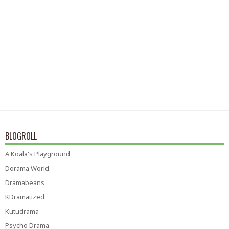
BLOGROLL
A Koala's Playground
Dorama World
Dramabeans
KDramatized
Kutudrama
Psycho Drama