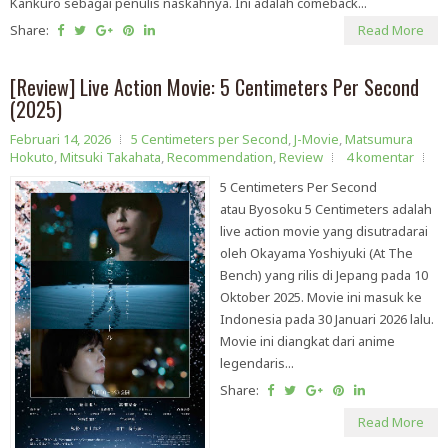
Kankuro sebagai penulis naskahnya. Ini adalah comeback...
Share:
Read More
[Review] Live Action Movie: 5 Centimeters Per Second
(2025)
Februari 14, 2026
5 Centimeters per Second
,
J-Movie
,
Matsumura
Hokuto
,
Mitsuki Takahata
,
Recommendation
,
Review
4 komentar
5 Centimeters Per Second
atau Byosoku 5 Centimeters adalah
live action movie yang disutradarai
oleh Okayama Yoshiyuki (At The
Bench) yang rilis di Jepang pada 10
Oktober 2025. Movie ini masuk ke
Indonesia pada 30 Januari 2026 lalu.
Movie ini diangkat dari anime
legendaris...
Share:
Read More