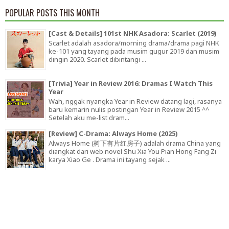
POPULAR POSTS THIS MONTH
[Cast & Details] 101st NHK Asadora: Scarlet (2019)
Scarlet adalah asadora/morning drama/drama pagi NHK
ke-101 yang tayang pada musim gugur 2019 dan musim
dingin 2020. Scarlet dibintangi ...
[Trivia] Year in Review 2016: Dramas I Watch This
Year
Wah, nggak nyangka Year in Review datang lagi, rasanya
baru kemarin nulis postingan Year in Review 2015 ^^
Setelah aku me-list dram...
[Review] C-Drama: Always Home (2025)
Always Home (树下有片红房子) adalah drama China yang
diangkat dari web novel Shu Xia You Pian Hong Fang Zi
karya Xiao Ge . Drama ini tayang sejak ...