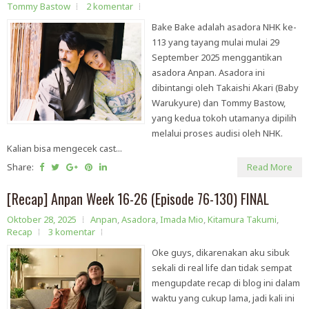
Tommy Bastow
2 komentar
Bake Bake adalah asadora NHK ke-
113 yang tayang mulai mulai 29
September 2025 menggantikan
asadora Anpan. Asadora ini
dibintangi oleh Takaishi Akari (Baby
Warukyure) dan Tommy Bastow,
yang kedua tokoh utamanya dipilih
melalui proses audisi oleh NHK.
Kalian bisa mengecek cast...
Share:
Read More
[Recap] Anpan Week 16-26 (Episode 76-130) FINAL
Oktober 28, 2025
Anpan
,
Asadora
,
Imada Mio
,
Kitamura Takumi
,
Recap
3 komentar
Oke guys, dikarenakan aku sibuk
sekali di real life dan tidak sempat
mengupdate recap di blog ini dalam
waktu yang cukup lama, jadi kali ini