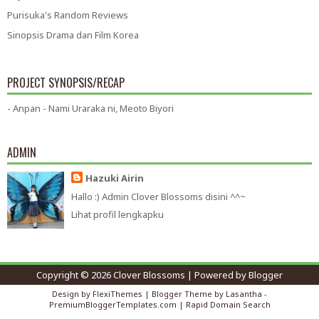
Purisuka's Random Reviews
Sinopsis Drama dan Film Korea
PROJECT SYNOPSIS/RECAP
- Anpan - Nami Uraraka ni, Meoto Biyori
ADMIN
Hazuki Airin
Hallo :) Admin Clover Blossoms disini ^^~
Lihat profil lengkapku
Copyright ©
2026
Clover Blossoms
| Powered by
Blogger
Design by
FlexiThemes
| Blogger Theme by
Lasantha
-
PremiumBloggerTemplates.com
|
Rapid Domain Search