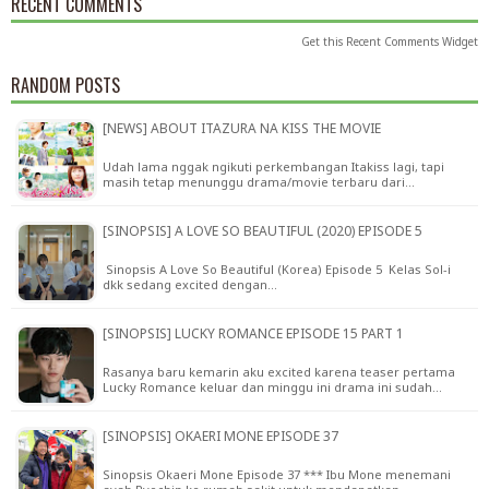
RECENT COMMENTS
Get this
Recent Comments Widget
RANDOM POSTS
[NEWS] ABOUT ITAZURA NA KISS THE MOVIE
Udah lama nggak ngikuti perkembangan Itakiss lagi, tapi
masih tetap menunggu drama/movie terbaru dari…
[SINOPSIS] A LOVE SO BEAUTIFUL (2020) EPISODE 5
Sinopsis A Love So Beautiful (Korea) Episode 5 Kelas Sol-i
dkk sedang excited dengan…
[SINOPSIS] LUCKY ROMANCE EPISODE 15 PART 1
Rasanya baru kemarin aku excited karena teaser pertama
Lucky Romance keluar dan minggu ini drama ini sudah…
[SINOPSIS] OKAERI MONE EPISODE 37
Sinopsis Okaeri Mone Episode 37 *** Ibu Mone menemani