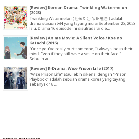
[Review] Korean Drama: Twinkling Watermelon
(2023)
Twinkling Watermelon ( 반짝이는 워터멜론 ) adalah
drama stasiun tvN yang tayang mulai September 25, 2023
lalu. Drama 16 episode ini disutradarai ole...
[Review] Anime Movie: A Silent Voice / Koe no
Katachi (2016)
"Once you've really hurt someone, It always be in their
mind. Even if they still have a smile on their face."
Sebuah an...
[Review] K-Drama: Wise Prison Life (2017)
"Wise Prison Life" atau lebih dikenal dengan "Prison
Playbook" adalah sebuah drama korea yang tayang
sebanyak 16 ...