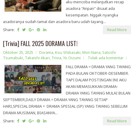
aku mencoba melanjutkan recap
asadora "Anpan" disaat ada
kesempatan. Nggak nyangka
asadoranya sudah tamat dan asadora baru udah tayang...
Share:
Read More
[Trivia] FALL 2025 DORAMA LIST!
Oktober 25, 2025
Dorama
,
Kou Shibasaki
,
Mori Nana
,
Satoshi
Tsumabuki
,
Takaishi Akari
,
Trivia
,
Yo Oizumi
Tidak ada komentar
FALL DRAMA = DRAMA YANG TAYANG
PADA BULAN OKTOBER-DESEMBER.
TAPI DALAM POSTINGAN INI AKU
AKAN MEMASUKKAN DRAMA-
DRAMA YANG TAYANG MULAI BULAN
SEPTEMBER,DAILY DRAMA = DRAMA YANG TAYANG SETIAP
HARI,SPECIAL DRAMA = DRAMA SPESIAL (SP) YANG TAYANG SEBELUM
DRAMA MUSIMAN, BIASANYA...
Share:
Read More