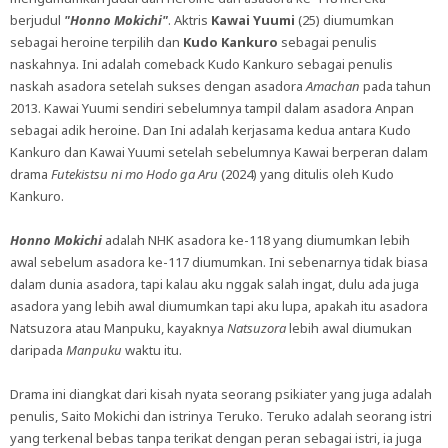
berjudul
"Honno Mokichi"
. Aktris
Kawai Yuumi
(25) diumumkan
sebagai heroine terpilih dan
Kudo Kankuro
sebagai penulis
naskahnya. Ini adalah comeback Kudo Kankuro sebagai penulis
naskah asadora setelah sukses dengan asadora
Amachan
pada tahun
2013. Kawai Yuumi sendiri sebelumnya tampil dalam asadora Anpan
sebagai adik heroine. Dan Ini adalah kerjasama kedua antara Kudo
Kankuro dan Kawai Yuumi setelah sebelumnya Kawai berperan dalam
drama
Futekistsu ni mo Hodo ga Aru
(2024) yang ditulis oleh Kudo
Kankuro.
Honno Mokichi
adalah NHK asadora ke-118 yang diumumkan lebih
awal sebelum asadora ke-117 diumumkan. Ini sebenarnya tidak biasa
dalam dunia asadora, tapi kalau aku nggak salah ingat, dulu ada juga
asadora yang lebih awal diumumkan tapi aku lupa, apakah itu asadora
Natsuzora atau Manpuku, kayaknya
Natsuzora
lebih awal diumukan
daripada
Manpuku
waktu itu.
Drama ini diangkat dari kisah nyata seorang psikiater yang juga adalah
penulis, Saito Mokichi dan istrinya Teruko. Teruko adalah seorang istri
yang terkenal bebas tanpa terikat dengan peran sebagai istri, ia juga