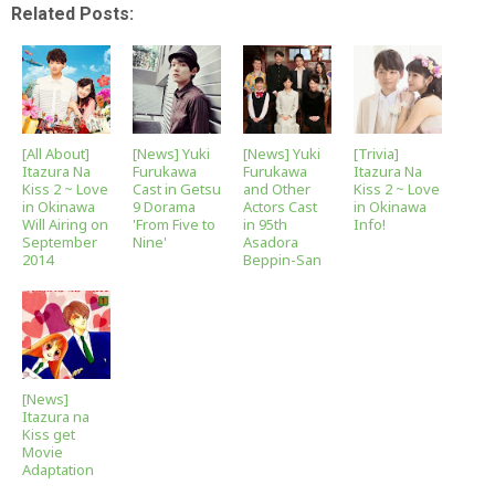
Related Posts:
[All About]
[News] Yuki
[News] Yuki
[Trivia]
Itazura Na
Furukawa
Furukawa
Itazura Na
Kiss 2 ~ Love
Cast in Getsu
and Other
Kiss 2 ~ Love
in Okinawa
9 Dorama
Actors Cast
in Okinawa
Will Airing on
'From Five to
in 95th
Info!
September
Nine'
Asadora
2014
Beppin-San
[News]
Itazura na
Kiss get
Movie
Adaptation