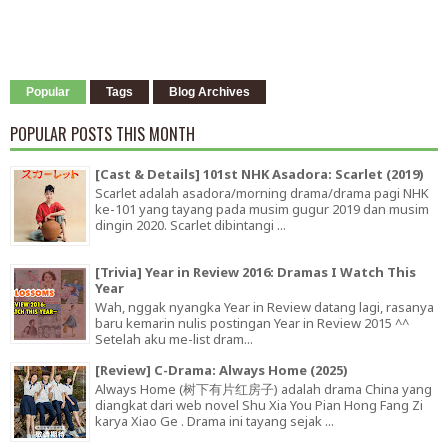
Popular
Tags
Blog Archives
POPULAR POSTS THIS MONTH
[Cast & Details] 101st NHK Asadora: Scarlet (2019)
Scarlet adalah asadora/morning drama/drama pagi NHK
ke-101 yang tayang pada musim gugur 2019 dan musim
dingin 2020. Scarlet dibintangi ...
[Trivia] Year in Review 2016: Dramas I Watch This
Year
Wah, nggak nyangka Year in Review datang lagi, rasanya
baru kemarin nulis postingan Year in Review 2015 ^^
Setelah aku me-list dram...
[Review] C-Drama: Always Home (2025)
Always Home (树下有片红房子) adalah drama China yang
diangkat dari web novel Shu Xia You Pian Hong Fang Zi
karya Xiao Ge . Drama ini tayang sejak ...