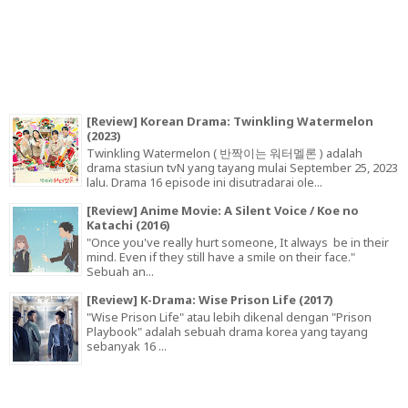
[Review] Korean Drama: Twinkling Watermelon
(2023)
Twinkling Watermelon ( 반짝이는 워터멜론 ) adalah
drama stasiun tvN yang tayang mulai September 25, 2023
lalu. Drama 16 episode ini disutradarai ole...
[Review] Anime Movie: A Silent Voice / Koe no
Katachi (2016)
"Once you've really hurt someone, It always be in their
mind. Even if they still have a smile on their face."
Sebuah an...
[Review] K-Drama: Wise Prison Life (2017)
"Wise Prison Life" atau lebih dikenal dengan "Prison
Playbook" adalah sebuah drama korea yang tayang
sebanyak 16 ...