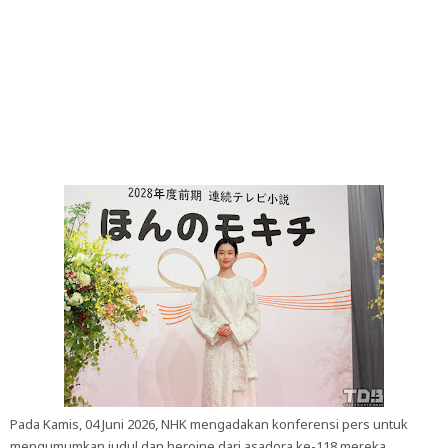
Pada Kamis, 04 Juni 2026, NHK mengadakan konferensi pers untuk
mengumumkan judul dan heroine dari asadora ke-118 mereka