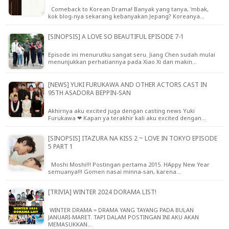
Comeback to Korean Drama! Banyak yang tanya, 'mbak,
kok blog-nya sekarang kebanyakan Jepang? Koreanya…
[SINOPSIS] A LOVE SO BEAUTIFUL EPISODE 7-1
Episode ini menurutku sangat seru. Jiang Chen sudah mulai
menunjukkan perhatiannya pada Xiao Xi dan makin…
[NEWS] YUKI FURUKAWA AND OTHER ACTORS CAST IN
95TH ASADORA BEPPIN-SAN
Akhirnya aku excited juga dengan casting news Yuki
Furukawa ❤ Kapan ya terakhir kali aku excited dengan…
[SINOPSIS] ITAZURA NA KISS 2 ~ LOVE IN TOKYO EPISODE
5 PART 1
Moshi Moshi!!! Postingan pertama 2015. HAppy New Year
semuanya!!! Gomen nasai minna-san, karena…
[TRIVIA] WINTER 2024 DORAMA LIST!
WINTER DRAMA = DRAMA YANG TAYANG PADA BULAN
JANUARI-MARET. TAPI DALAM POSTINGAN INI AKU AKAN
MEMASUKKAN…