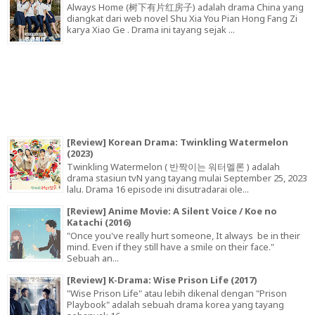
Always Home (树下有片红房子) adalah drama China yang
diangkat dari web novel Shu Xia You Pian Hong Fang Zi
karya Xiao Ge . Drama ini tayang sejak ...
[Review] Korean Drama: Twinkling Watermelon
(2023)
Twinkling Watermelon ( 반짝이는 워터멜론 ) adalah
drama stasiun tvN yang tayang mulai September 25, 2023
lalu. Drama 16 episode ini disutradarai ole...
[Review] Anime Movie: A Silent Voice / Koe no
Katachi (2016)
"Once you've really hurt someone, It always be in their
mind. Even if they still have a smile on their face."
Sebuah an...
[Review] K-Drama: Wise Prison Life (2017)
"Wise Prison Life" atau lebih dikenal dengan "Prison
Playbook" adalah sebuah drama korea yang tayang