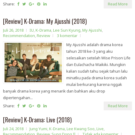
Share:
Read More
[Review] K-Drama: My Ajusshi (2018)
Juli 26, 2018
IU
,
K-Drama
,
Lee Sun Kyung
,
My Ajusshi
,
Recommendation
,
Review
3 komentar
My Ajusshi adalah drama korea
tahun 2018 ke-3 yang aku
selesaikan setelah Wise Prison Life
dan Eulachacha Waikiki. Mungkin
kalian sudah tahu sejak tahun lalu
minatku pada drama korea sudah
mulai berkurang karena nggak
banyak drama korea yang menarik dan bahkan aku drop
dipertengahan...
Share:
Read More
[Review] K-Drama: Live (2018)
Juli 24, 2018
Jung Yumi
,
K-Drama
,
Lee Kwang Soo
,
Live
,
Recommendation
,
Review
,
Sung Dong Il
Tidak ada komentar