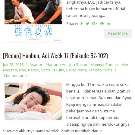
singkatnya. LOL. Jadi ceritanya,
beberapa bulan kemaren official
twitter news jepang...
Share:
Read More
[Recap] Hanbun, Aoi Week 17 (Episode 97-102)
Juli 28, 2018
Asadora
,
Hanbun Aoi
,
Jun Shison
,
Mamiya Shotaro
,
Mei
Nagano
,
Nao
,
Recap
,
Saito Takumi
,
Seino Nana
,
Yamoto Yuma
1 komentar
Minggu ke-17 ini waktu cepat sekali
berlalu. Tidak terasa sudah 2 tahun
sejak pernikahan Suzume dan Ryoji.
Ryoji mengalami masalah dalam
pekerjaannya dan Suzume
berusaha untuk tetap berada
disampingnya dan mendukungnya.
Suzume akhirnya hamil setelah 2 tahun menikah dan ia...