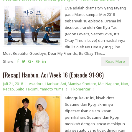
Live adalah drama tvN yang tayang
pada Maret sampai Mei 2018
sebanyak 18 episode. Drama ini
disutradarai oleh Kim Kyu Tae
(Moon Lovers, Secret Love, It's
Okay This is Love) dan naskahnya
ditulis oleh No Hee Kyung (The
Most Beautiful Goodbye, Dear My Friends, Its Okay This...
Share:
Read More
[Recap] Hanbun, Aoi Week 16 (Episode 91-96)
Juli 21, 2018
Asadora
,
Hanbun Aoi
,
Mamiya Shotaro
,
Mei Nagano
,
Nao
,
Recap
,
Saito Takumi
,
Yamoto Yuma
1 komentar
Minggu ke-16 ini, kisah cinta
Suzume dan Ryoji akhirnya
dipersatukan dalam ikatan
pernikahan. Suzume dan Ryoji
menikah dengan lancar meskipun
ada sesuatu yang tidak diinginkan