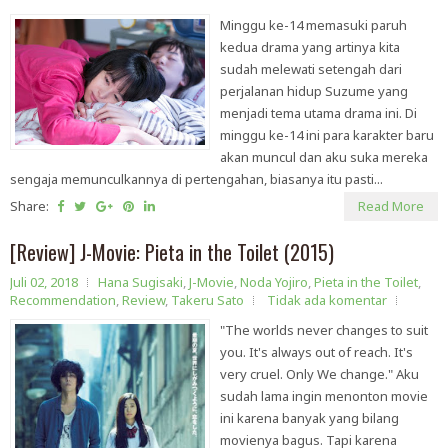
Minggu ke-14 memasuki paruh
kedua drama yang artinya kita
sudah melewati setengah dari
perjalanan hidup Suzume yang
menjadi tema utama drama ini. Di
minggu ke-14 ini para karakter baru
akan muncul dan aku suka mereka
sengaja memunculkannya di pertengahan, biasanya itu pasti...
Share:
Read More
[Review] J-Movie: Pieta in the Toilet (2015)
Juli 02, 2018
Hana Sugisaki
,
J-Movie
,
Noda Yojiro
,
Pieta in the Toilet
,
Recommendation
,
Review
,
Takeru Sato
Tidak ada komentar
"The worlds never changes to suit
you. It's always out of reach. It's
very cruel. Only We change." Aku
sudah lama ingin menonton movie
ini karena banyak yang bilang
movienya bagus. Tapi karena