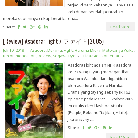
terjadi dipernikahannya. Hanya saja
kehidupan setelah penikahan
mereka sepertinya cukup berat karena...
Share:
Read More
[Review] Asadora: Fight / ファイト(2005)
Juli 19, 2018
Asadora
,
Dorama
,
Fight
,
Haruma Miura
,
Motokariya Yuika
,
Recommendation
,
Review
,
Segawa Ryo
Tidak ada komentar
Asadora Fight adalah NHK asadora
ke-77 yang tayang menggantikan
asadora Wakaba dan digantikan
oleh asadora Kaze no Haruka.
Drama yang tayang sebanyak 162
episode pada Maret - Oktober 2005
ini ditulis oleh Hashibe Atsuko
(Fragile, Boku no Ita Jikan, A Life).
Jika biasanya...
Share:
Read More