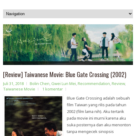
[Review] Taiwanese Movie: Blue Gate Crossing (2002)
Juli 31, 2018
Bolin Chen
,
Gwei Lun Mei
,
Recommendation
,
Review
,
Taiwanese Movie
1 komentar
Blue Gate Crossing adalah sebuah
film Taiwan yang rilis pada tahun
2002 (film lama nih). Aku tertarik
pada movie ini murni karena aku
suka posternya dan aku menonton
tanpa mengecek sinopsis