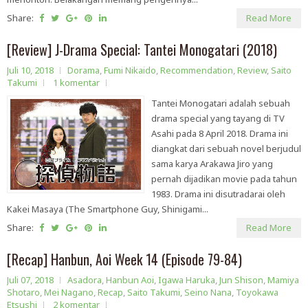
Share:
Read More
[Review] J-Drama Special: Tantei Monogatari (2018)
Juli 10, 2018
Dorama
,
Fumi Nikaido
,
Recommendation
,
Review
,
Saito
Takumi
1 komentar
Tantei Monogatari adalah sebuah
drama special yang tayang di TV
Asahi pada 8 April 2018. Drama ini
diangkat dari sebuah novel berjudul
sama karya Arakawa Jiro yang
pernah dijadikan movie pada tahun
1983. Drama ini disutradarai oleh
Kakei Masaya (The Smartphone Guy, Shinigami...
Share:
Read More
[Recap] Hanbun, Aoi Week 14 (Episode 79-84)
Juli 07, 2018
Asadora
,
Hanbun Aoi
,
Igawa Haruka
,
Jun Shison
,
Mamiya
Shotaro
,
Mei Nagano
,
Recap
,
Saito Takumi
,
Seino Nana
,
Toyokawa
Etsushi
2 komentar