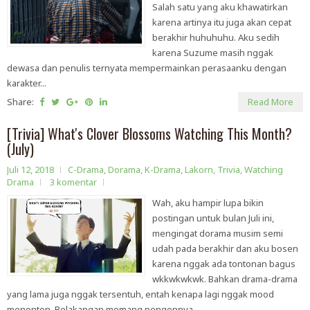
Salah satu yang aku khawatirkan
karena artinya itu juga akan cepat
berakhir huhuhuhu. Aku sedih
karena Suzume masih nggak
dewasa dan penulis ternyata mempermainkan perasaanku dengan
karakter...
Share:
Read More
[Trivia] What's Clover Blossoms Watching This Month?
(July)
Juli 12, 2018
C-Drama
,
Dorama
,
K-Drama
,
Lakorn
,
Trivia
,
Watching
Drama
3 komentar
Wah, aku hampir lupa bikin
postingan untuk bulan Juli ini,
mengingat dorama musim semi
udah pada berakhir dan aku bosen
karena nggak ada tontonan bagus
wkkwkwkwk. Bahkan drama-drama
yang lama juga nggak tersentuh, entah kenapa lagi nggak mood
menonton. Belakangan memang pengennya...