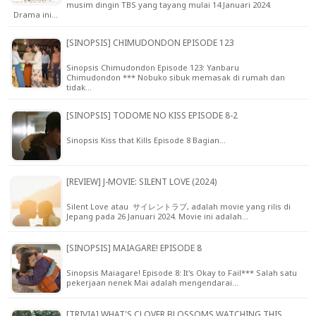
musim dingin TBS yang tayang mulai 14 Januari 2024.
Drama ini…
[SINOPSIS] CHIMUDONDON EPISODE 123
Sinopsis Chimudondon Episode 123: Yanbaru
Chimudondon *** Nobuko sibuk memasak di rumah dan
tidak…
[SINOPSIS] TODOME NO KISS EPISODE 8-2
Sinopsis Kiss that Kills Episode 8 Bagian…
[REVIEW] J-MOVIE: SILENT LOVE (2024)
Silent Love atau サイレントラブ, adalah movie yang rilis di
Jepang pada 26 Januari 2024. Movie ini adalah…
[SINOPSIS] MAIAGARE! EPISODE 8
Sinopsis Maiagare! Episode 8: It's Okay to Fail*** Salah satu
pekerjaan nenek Mai adalah mengendarai…
[TRIVIA] WHAT'S CLOVER BLOSSOMS WATCHING THIS