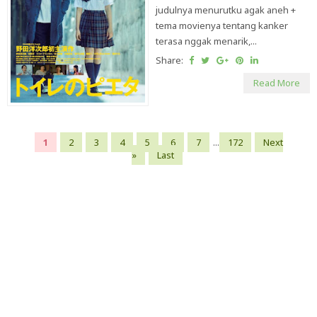
judulnya menurutku agak aneh +
tema movienya tentang kanker
terasa nggak menarik,...
Share:
Read More
1
2
3
4
5
6
7
...
172
Next
»
Last