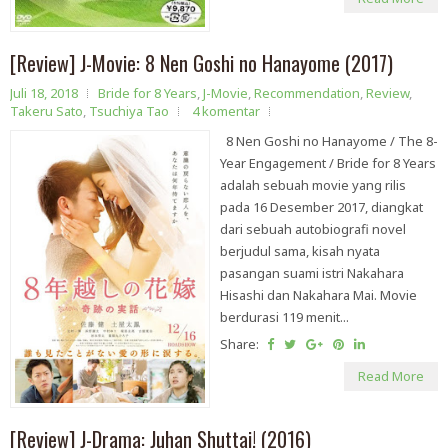
[Review] J-Movie: 8 Nen Goshi no Hanayome (2017)
Juli 18, 2018
Bride for 8 Years
,
J-Movie
,
Recommendation
,
Review
,
Takeru Sato
,
Tsuchiya Tao
4 komentar
8 Nen Goshi no Hanayome / The 8-
Year Engagement / Bride for 8 Years
adalah sebuah movie yang rilis
pada 16 Desember 2017, diangkat
dari sebuah autobiografi novel
berjudul sama, kisah nyata
pasangan suami istri Nakahara
Hisashi dan Nakahara Mai. Movie
berdurasi 119 menit...
Share:
Read More
[Review] J-Drama: Juhan Shuttai! (2016)