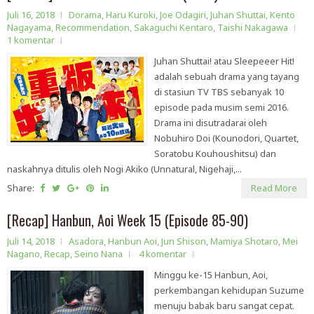
Juli 16, 2018
Dorama
,
Haru Kuroki
,
Joe Odagiri
,
Juhan Shuttai
,
Kento
Nagayama
,
Recommendation
,
Sakaguchi Kentaro
,
Taishi Nakagawa
1 komentar
Juhan Shuttai! atau Sleepeeer Hit!
adalah sebuah drama yang tayang
di stasiun TV TBS sebanyak 10
episode pada musim semi 2016.
Drama ini disutradarai oleh
Nobuhiro Doi (Kounodori, Quartet,
Soratobu Kouhoushitsu) dan
naskahnya ditulis oleh Nogi Akiko (Unnatural, Nigehaji,...
Share:
Read More
[Recap] Hanbun, Aoi Week 15 (Episode 85-90)
Juli 14, 2018
Asadora
,
Hanbun Aoi
,
Jun Shison
,
Mamiya Shotaro
,
Mei
Nagano
,
Recap
,
Seino Nana
4 komentar
Minggu ke-15 Hanbun, Aoi,
perkembangan kehidupan Suzume
menuju babak baru sangat cepat.