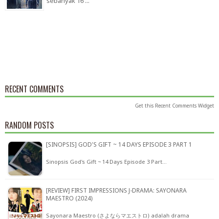
sebanyak 16 ...
RECENT COMMENTS
Get this
Recent Comments Widget
RANDOM POSTS
[SINOPSIS] GOD'S GIFT ~ 14 DAYS EPISODE 3 PART 1
Sinopsis God's Gift ~ 14 Days Episode 3 Part…
[REVIEW] FIRST IMPRESSIONS J-DRAMA: SAYONARA
MAESTRO (2024)
Sayonara Maestro (さよならマエストロ) adalah drama