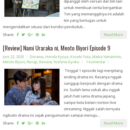
dipanggil oleh sersan dari tim lain
untuk membuat cerita bergambar.
Tim yang memanggilnya ini adalah
tim yang bertugas untuk
mengendalikan situasi dan kondisi penduduk...
Share:
Read More
[Review] Nami Uraraka ni, Meoto Biyori Episode 9
Juni 22, 2025
Dorama
,
Honda Kyoya
,
Koseki Yuta
,
Maika Yamamoto
,
Meoto Biyori
,
Recap
,
Review
,
Yoshine Kyoko
1 komentar
Tinggal 1 episode lagi menjelang
ending drama ini. Rasanya nggak
sanggup berpisah dengan drama
ini. Sudah lama sekali aku nggak
jatuh hati sama drama jepang,
sampe bela belain nonton live
streaming. Nggak salah ternyata
ngikutin drama ini sejak pengumuman sampai menuju...
Share:
Read More