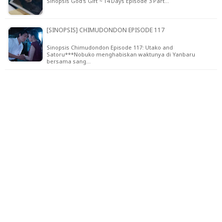
Sinopsis God's Gift ~ 14 Days Episode 3 Part…
[SINOPSIS] CHIMUDONDON EPISODE 117
Sinopsis Chimudondon Episode 117: Utako and
Satoru***Nobuko menghabiskan waktunya di Yanbaru
bersama sang…