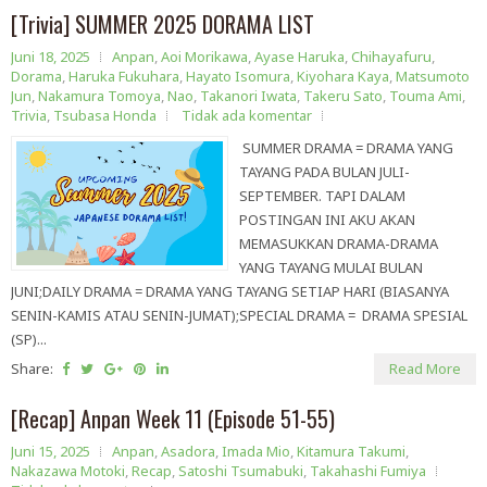
[Trivia] SUMMER 2025 DORAMA LIST
Juni 18, 2025
Anpan
,
Aoi Morikawa
,
Ayase Haruka
,
Chihayafuru
,
Dorama
,
Haruka Fukuhara
,
Hayato Isomura
,
Kiyohara Kaya
,
Matsumoto
Jun
,
Nakamura Tomoya
,
Nao
,
Takanori Iwata
,
Takeru Sato
,
Touma Ami
,
Trivia
,
Tsubasa Honda
Tidak ada komentar
SUMMER DRAMA = DRAMA YANG
TAYANG PADA BULAN JULI-
SEPTEMBER. TAPI DALAM
POSTINGAN INI AKU AKAN
MEMASUKKAN DRAMA-DRAMA
YANG TAYANG MULAI BULAN
JUNI;DAILY DRAMA = DRAMA YANG TAYANG SETIAP HARI (BIASANYA
SENIN-KAMIS ATAU SENIN-JUMAT);SPECIAL DRAMA = DRAMA SPESIAL
(SP)...
Share:
Read More
[Recap] Anpan Week 11 (Episode 51-55)
Juni 15, 2025
Anpan
,
Asadora
,
Imada Mio
,
Kitamura Takumi
,
Nakazawa Motoki
,
Recap
,
Satoshi Tsumabuki
,
Takahashi Fumiya