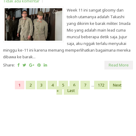
Tidak ada komentar
Week 11 ini sangat gloomy dan
tokoh utamanya adalah Takashi
yang dikirim ke barak militer. Imada
Mio yang adalah main lead cuma
muncul beberapa detik saja. Jujur
saja, aku nggak terlalu menyukai
minggu ke-11 ini karena memang memperlihatkan bagaimana mereka
dibawa ke barak...
Share:
Read More
1
2
3
4
5
6
7
...
172
Next
»
Last