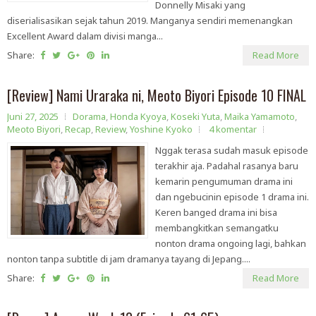
Donnelly Misaki yang
diserialisasikan sejak tahun 2019. Manganya sendiri memenangkan
Excellent Award dalam divisi manga...
Share:
Read More
[Review] Nami Uraraka ni, Meoto Biyori Episode 10 FINAL
Juni 27, 2025
Dorama
,
Honda Kyoya
,
Koseki Yuta
,
Maika Yamamoto
,
Meoto Biyori
,
Recap
,
Review
,
Yoshine Kyoko
4 komentar
Nggak terasa sudah masuk episode
terakhir aja. Padahal rasanya baru
kemarin pengumuman drama ini
dan ngebucinin episode 1 drama ini.
Keren banged drama ini bisa
membangkitkan semangatku
nonton drama ongoing lagi, bahkan
nonton tanpa subtitle di jam dramanya tayang di Jepang....
Share:
Read More