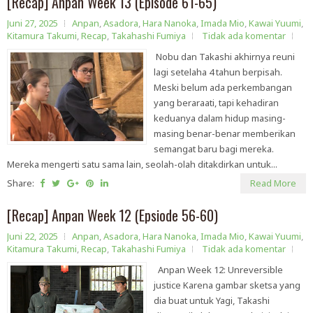
[Recap] Anpan Week 13 (Episode 61-65)
Juni 27, 2025
Anpan
,
Asadora
,
Hara Nanoka
,
Imada Mio
,
Kawai Yuumi
,
Kitamura Takumi
,
Recap
,
Takahashi Fumiya
Tidak ada komentar
Nobu dan Takashi akhirnya reuni
lagi setelaha 4 tahun berpisah.
Meski belum ada perkembangan
yang beraraati, tapi kehadiran
keduanya dalam hidup masing-
masing benar-benar memberikan
semangat baru bagi mereka.
Mereka mengerti satu sama lain, seolah-olah ditakdirkan untuk...
Share:
Read More
[Recap] Anpan Week 12 (Epsiode 56-60)
Juni 22, 2025
Anpan
,
Asadora
,
Hara Nanoka
,
Imada Mio
,
Kawai Yuumi
,
Kitamura Takumi
,
Recap
,
Takahashi Fumiya
Tidak ada komentar
Anpan Week 12: Unreversible
justice Karena gambar sketsa yang
dia buat untuk Yagi, Takashi