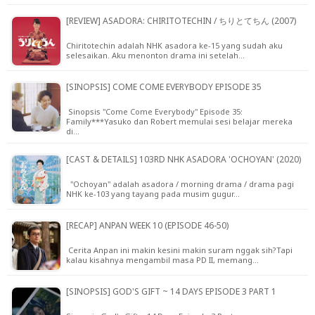
[REVIEW] ASADORA: CHIRITOTECHIN / ちりとてちん (2007)
Chiritotechin adalah NHK asadora ke-15 yang sudah aku
selesaikan. Aku menonton drama ini setelah…
[SINOPSIS] COME COME EVERYBODY EPISODE 35
Sinopsis "Come Come Everybody" Episode 35:
Family***Yasuko dan Robert memulai sesi belajar mereka
di…
[CAST & DETAILS] 103RD NHK ASADORA 'OCHOYAN' (2020)
"Ochoyan" adalah asadora / morning drama / drama pagi
NHK ke-103 yang tayang pada musim gugur…
[RECAP] ANPAN WEEK 10 (EPISODE 46-50)
Cerita Anpan ini makin kesini makin suram nggak sih?Tapi
kalau kisahnya mengambil masa PD II, memang…
[SINOPSIS] GOD'S GIFT ~ 14 DAYS EPISODE 3 PART 1