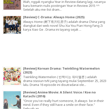
Wah, nggak nyangka Year in Review datang lagi, rasanya
baru kemarin nulis postingan Year in Review 2015 ^^
Setelah aku me-list dram...
[Review] C-Drama: Always Home (2025)
Always Home (树下有片红房子) adalah drama China yang
diangkat dari web novel Shu Xia You Pian Hong Fang Zi
karya Xiao Ge . Drama ini tayang sejak ...
[Review] Korean Drama: Twinkling Watermelon
(2023)
Twinkling Watermelon ( 반짝이는 워터멜론 ) adalah
drama stasiun tvN yang tayang mulai September 25, 2023
lalu. Drama 16 episode ini disutradarai ole...
[Review] Anime Movie: A Silent Voice / Koe no
Katachi (2016)
"Once you've really hurt someone, It always be in their
mind. Even if they still have a smile on their face."
Sebuah an...