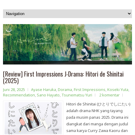
[Review] First Impressions J-Drama: Hitori de Shinitai
(2025)
Juni 28, 2025
Ayase Haruka
,
Dorama
,
First Impressions
,
Koseki Yuta
,
Recommendation
,
Sano Hayato
,
Tsunematsu Yuri
2 komentar
Hitori de Shinitai (ひとりでしにたい)
adalah drama NHK yang tayang
pada musim panas 2025. Drama ini
diangkat dari manga dengan judul
sama karya Curry Zawa Kaoru dan