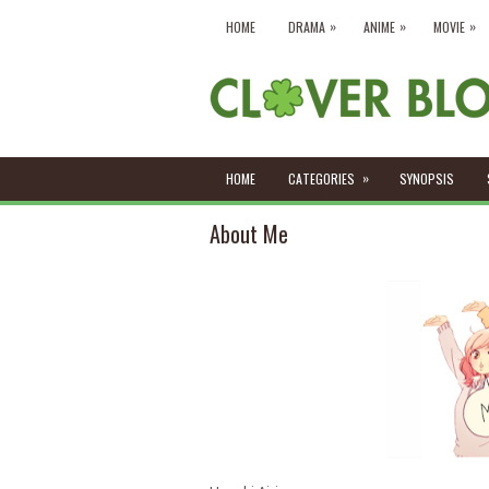
»
»
»
HOME
DRAMA
ANIME
MOVIE
»
HOME
CATEGORIES
SYNOPSIS
About Me