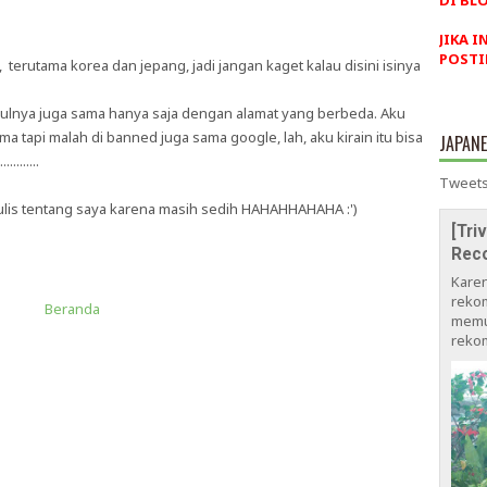
DI BLO
JIKA I
POSTI
erutama korea dan jepang, jadi jangan kaget kalau disini isinya
udulnya juga sama hanya saja dengan alamat yang berbeda. Aku
api malah di banned juga sama google, lah, aku kirain itu bisa
JAPAN
.......
Tweets
nulis tentang saya karena masih sedih HAHAHHAHAHA :')
[Tri
Rec
Kare
rekom
Beranda
memu
rekom