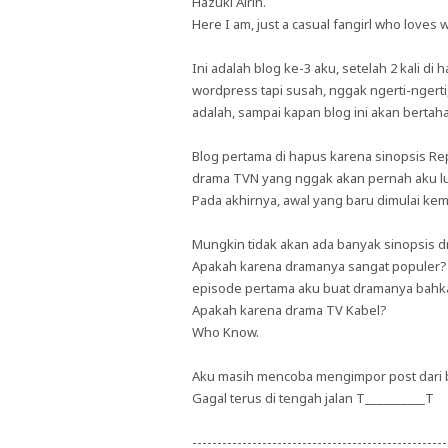
Hazuki Airin.
Here I am, just a casual fangirl who loves w
Ini adalah blog ke-3 aku, setelah 2 kali 
wordpress tapi susah, nggak ngerti-ngert
adalah, sampai kapan blog ini akan bertah
Blog pertama di hapus karena sinopsis Re
drama TVN yang nggak akan pernah aku l
Pada akhirnya, awal yang baru dimulai ke
Mungkin tidak akan ada banyak sinopsis dra
Apakah karena dramanya sangat populer? T
episode pertama aku buat dramanya bahka
Apakah karena drama TV Kabel?
Who Know.
Aku masih mencoba mengimpor post dari b
Gagal terus di tengah jalan T__________T
---------------------------------------------------