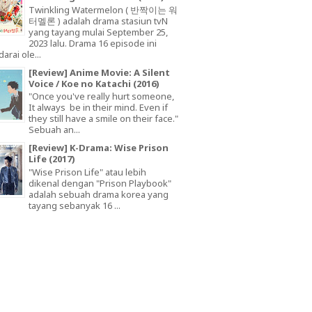
Twinkling Watermelon ( 반짝이는 워
터멜론 ) adalah drama stasiun tvN
yang tayang mulai September 25,
2023 lalu. Drama 16 episode ini
arai ole...
[Review] Anime Movie: A Silent
Voice / Koe no Katachi (2016)
"Once you've really hurt someone,
It always be in their mind. Even if
they still have a smile on their face."
Sebuah an...
[Review] K-Drama: Wise Prison
Life (2017)
"Wise Prison Life" atau lebih
dikenal dengan "Prison Playbook"
adalah sebuah drama korea yang
tayang sebanyak 16 ...