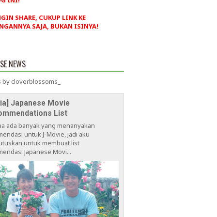
G INI!
NGIN SHARE, CUKUP LINK KE
NGANNYA SAJA, BUKAN ISINYA!
ESE NEWS
 by cloverblossoms_
via] Japanese Movie
ommendations List
na ada banyak yang menanyakan
endasi untuk J-Movie, jadi aku
tuskan untuk membuat list
endasi Japanese Movi...