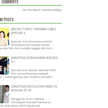
T COMMENTS
Get this
Recent Comments Widget
M POSTS
[RECAP] TOKYO TARAREBA GIRLS
EPISODE 3
Episode 3 ini kita mulai melihat
kehidupan percintaan Koyuki.
a aku fikir dia mungkin nggak ada love…
[SINOPSIS] KURAGEHIME EPISODE
6-1
Episode 6 ini adalah episode milik
Shu, screentimenya banyak
d + hubungannya dan Tsukimi semakin…
[SINOPSIS] NATSUZORA WEEK 16:
EPISODE 91-93
Minggu ke-16 ini, Sakaba
mendapat masalah karena ia
an atasannya demi tujuannya