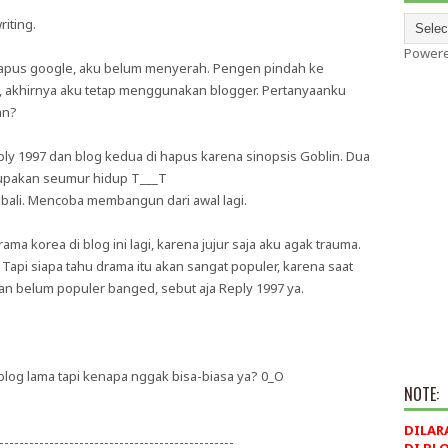
riting.
Power
di hapus google, aku belum menyerah. Pengen pindah ke
i, akhirnya aku tetap menggunakan blogger. Pertanyaanku
an?
ply 1997 dan blog kedua di hapus karena sinopsis Goblin. Dua
upakan seumur hidup T___T
mbali. Mencoba membangun dari awal lagi.
ma korea di blog ini lagi, karena jujur saja aku agak trauma.
api siapa tahu drama itu akan sangat populer, karena saat
n belum populer banged, sebut aja Reply 1997 ya.
log lama tapi kenapa nggak bisa-biasa ya? 0_O
NOTE:
DILAR
-----------------------------------------------