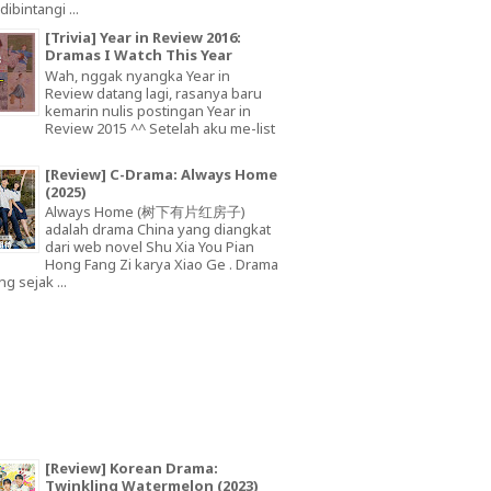
dibintangi ...
[Trivia] Year in Review 2016:
Dramas I Watch This Year
Wah, nggak nyangka Year in
Review datang lagi, rasanya baru
kemarin nulis postingan Year in
Review 2015 ^^ Setelah aku me-list
[Review] C-Drama: Always Home
(2025)
Always Home (树下有片红房子)
adalah drama China yang diangkat
dari web novel Shu Xia You Pian
Hong Fang Zi karya Xiao Ge . Drama
ng sejak ...
[Review] Korean Drama:
Twinkling Watermelon (2023)