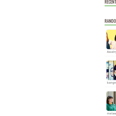
RECEN
RANDO
Awalny
bange
melaw