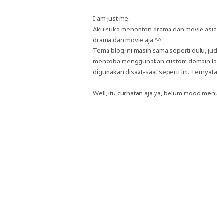
I am just me.
Aku suka menonton drama dan movie asia, t
drama dan movie aja ^^
Tema blog ini masih sama seperti dulu, j
mencoba menggunakan custom domain lama t
digunakan disaat-saat seperti ini. Ternyata.....
Well, itu curhatan aja ya, belum mood me