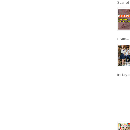
Scarlet 
dram...
ini taya