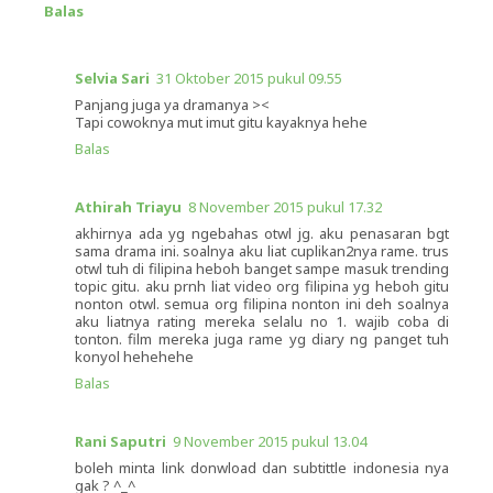
Balas
Selvia Sari
31 Oktober 2015 pukul 09.55
Panjang juga ya dramanya ><
Tapi cowoknya mut imut gitu kayaknya hehe
Balas
Athirah Triayu
8 November 2015 pukul 17.32
akhirnya ada yg ngebahas otwl jg. aku penasaran bgt
sama drama ini. soalnya aku liat cuplikan2nya rame. trus
otwl tuh di filipina heboh banget sampe masuk trending
topic gitu. aku prnh liat video org filipina yg heboh gitu
nonton otwl. semua org filipina nonton ini deh soalnya
aku liatnya rating mereka selalu no 1. wajib coba di
tonton. film mereka juga rame yg diary ng panget tuh
konyol hehehehe
Balas
Rani Saputri
9 November 2015 pukul 13.04
boleh minta link donwload dan subtittle indonesia nya
gak ? ^_^