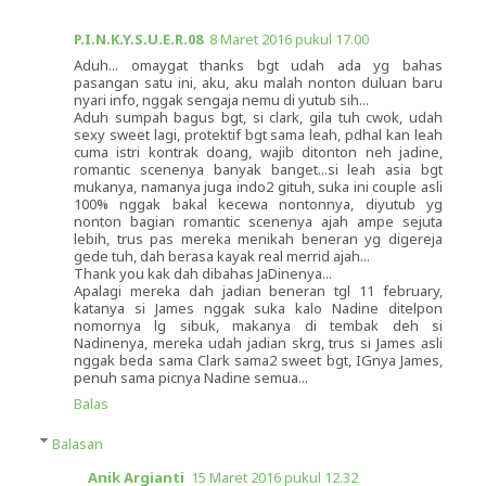
P.I.N.K.Y.S.U.E.R.08
8 Maret 2016 pukul 17.00
Aduh... omaygat thanks bgt udah ada yg bahas
pasangan satu ini, aku, aku malah nonton duluan baru
nyari info, nggak sengaja nemu di yutub sih...
Aduh sumpah bagus bgt, si clark, gila tuh cwok, udah
sexy sweet lagi, protektif bgt sama leah, pdhal kan leah
cuma istri kontrak doang, wajib ditonton neh jadine,
romantic scenenya banyak banget...si leah asia bgt
mukanya, namanya juga indo2 gituh, suka ini couple asli
100% nggak bakal kecewa nontonnya, diyutub yg
nonton bagian romantic scenenya ajah ampe sejuta
lebih, trus pas mereka menikah beneran yg digereja
gede tuh, dah berasa kayak real merrid ajah...
Thank you kak dah dibahas JaDinenya...
Apalagi mereka dah jadian beneran tgl 11 february,
katanya si James nggak suka kalo Nadine ditelpon
nomornya lg sibuk, makanya di tembak deh si
Nadinenya, mereka udah jadian skrg, trus si James asli
nggak beda sama Clark sama2 sweet bgt, IGnya James,
penuh sama picnya Nadine semua...
Balas
Balasan
Anik Argianti
15 Maret 2016 pukul 12.32