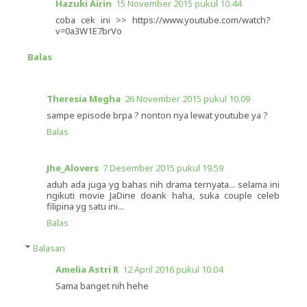
Hazuki Airin
15 November 2015 pukul 10.44
coba cek ini >> https://www.youtube.com/watch?
v=0a3W1E7brVo
Balas
Theresia Megha
26 November 2015 pukul 10.09
sampe episode brpa ? nonton nya lewat youtube ya ?
Balas
Jhe_Alovers
7 Desember 2015 pukul 19.59
aduh ada juga yg bahas nih drama ternyata... selama ini
ngikuti movie JaDine doank haha, suka couple celeb
filipina yg satu ini...
Balas
Balasan
Amelia Astri R
12 April 2016 pukul 10.04
Sama banget nih hehe