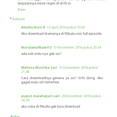
lanjutannya mesti regist dl di tfc.tv
Balas
Balasan
Amelia Astri R
12 April 2016 pukul 10.03
Aku download dramanya di filikula.com full episode.
Nurulamalkami12
13 November 2016 pukul 20.34
ada sub indo nya gak sis?
Meliesa Mustika Sari
15 Desember 2016 pukul
21.48
Cara downloadnya gimana ya sis? Info dong. Aku
gagal.mulu sih hehehee
puput malahayati sari
28 Desember 2016 pukul
16.29
aku coba di flikulla gak bisa download
Balas