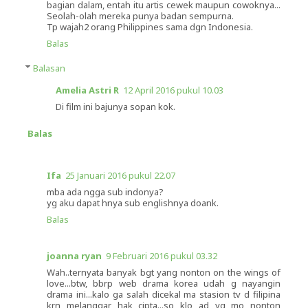
bagian dalam, entah itu artis cewek maupun cowoknya...
Seolah-olah mereka punya badan sempurna.
Tp wajah2 orang Philippines sama dgn Indonesia.
Balas
Balasan
Amelia Astri R
12 April 2016 pukul 10.03
Di film ini bajunya sopan kok.
Balas
Ifa
25 Januari 2016 pukul 22.07
mba ada ngga sub indonya?
yg aku dapat hnya sub englishnya doank.
Balas
joanna ryan
9 Februari 2016 pukul 03.32
Wah..ternyata banyak bgt yang nonton on the wings of
love...btw, bbrp web drama korea udah g nayangin
drama ini...kalo ga salah dicekal ma stasion tv d filipina
krn melanggar hak cipta...so klo ad yg mo nonton