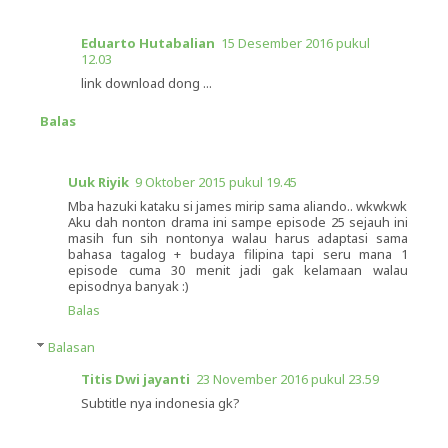
Eduarto Hutabalian
15 Desember 2016 pukul
12.03
link download dong ...
Balas
Uuk Riyik
9 Oktober 2015 pukul 19.45
Mba hazuki kataku si james mirip sama aliando.. wkwkwk
Aku dah nonton drama ini sampe episode 25 sejauh ini
masih fun sih nontonya walau harus adaptasi sama
bahasa tagalog + budaya filipina tapi seru mana 1
episode cuma 30 menit jadi gak kelamaan walau
episodnya banyak :)
Balas
Balasan
Titis Dwi jayanti
23 November 2016 pukul 23.59
Subtitle nya indonesia gk?