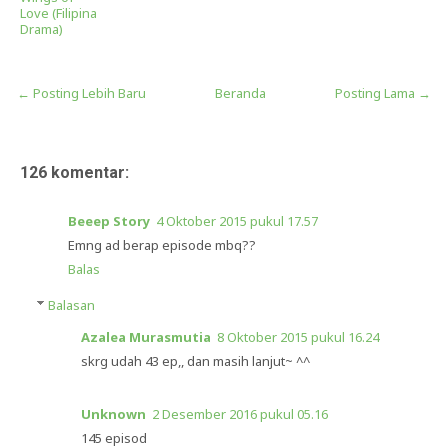
Love (Filipina
Drama)
← Posting Lebih Baru
Beranda
Posting Lama →
126 komentar:
Beeep Story
4 Oktober 2015 pukul 17.57
Emng ad berap episode mbq??
Balas
Balasan
Azalea Murasmutia
8 Oktober 2015 pukul 16.24
skrg udah 43 ep,, dan masih lanjut~ ^^
Unknown
2 Desember 2016 pukul 05.16
145 episod