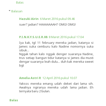
Balas
Balasan
Hazuki Airin
6 Maret 2016 pukul 09.46
suer? jadian? HAAAAAAAH? OMG! OMG!
P.I.N.K.Y.S.U.E.R.08
8 Maret 2016 pukul 17.04
Iya kak, tgl 11 february mereka jadian, katanya si
James suka cemburu kalo Nadine nomornya suka
sibuk...
Nggak tahan kalo nggak denger suaranya Nadine,
trus setiap bangun tidur katanya si James dia musti
dengar suaranya leah dulu... duh kak mereka sweet
bgt
Amelia Astri R
12 April 2016 pukul 10.07
Yaksss mereka emang udah deket dari lama sih.
Awalnya ngiranya mereka udah lama jadian. Eh
ternyata baru 2 bulan.
Balas