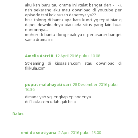
aku kan baru tau drama ini (telat banget deh -__-),
nah sekarang aku mau download di youtube per
episode tapi kok susah dapetnya ya??
bisa tolong di bantu apa kata kunci yg tepat biar q
dapet downloadnya atau ada situs yang lain buat
nontonnya...
mohon di bantu dong soalnya q penasaran banget
sama drama ini
Amelia Astri R
12 April 2016 pukul 10.08
Streaming di kissasian.com atau download di
filikula.com
puput malahayati sari
28 Desember 2016 pukul
16.36
dimana yah yg lengkap episodenya
di flikula.com udah gak bisa
Balas
emilda septiyana
2 April 2016 pukul 13.00