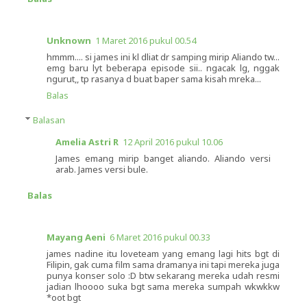
Unknown
1 Maret 2016 pukul 00.54
hmmm.... si james ini kl dliat dr samping mirip Aliando tw...
emg baru lyt beberapa episode sii.. ngacak lg, nggak
ngurut,, tp rasanya d buat baper sama kisah mreka...
Balas
Balasan
Amelia Astri R
12 April 2016 pukul 10.06
James emang mirip banget aliando. Aliando versi
arab. James versi bule.
Balas
Mayang Aeni
6 Maret 2016 pukul 00.33
james nadine itu loveteam yang emang lagi hits bgt di
Filipin, gak cuma film sama dramanya ini tapi mereka juga
punya konser solo :D btw sekarang mereka udah resmi
jadian lhoooo suka bgt sama mereka sumpah wkwkkw
*oot bgt