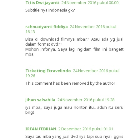
Titis Dwi jayanti
24 November 2016 pukul 00.00
Subtitle nya indonesia gk?
rahmadyanti fiddiya
24 November 2016 pukul
16.13
Bisa di download filmnya mba?? Atau ada yg jual
dalam format dvd??
Mohon infonya. Saya lagi ngidam film ini bangett
mba.
Ticketing Etravelindo
24 November 2016 pukul
19.26
This comment has been removed by the author.
jihan salsabila
24 November 2016 pukul 19.28
iya mba,, saya juga mau nonton itu,, aduh itu seru
bngt
IRFAN FEBRIAN
2 Desember 2016 pukul 01.01
Saya tau mba yang jual dvd nya tapi sub nya i ggris