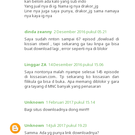
kan belom ada kalo yang sub indo
Yang jual nya di ig. Nama ig nya drakor_jg
Line nya juga saya punya, drakor_jg sama namaya
nya kaya ig nya
dinda zeanny
2 Desember 2016 pukul 05.21
Saya sudah nnton sampai 67 episod ,dowload di
kissian otwol , tapi sekarang ga tau knpa ga bisa
buat download lagi , error seperti nya di blokir
Linggar ZA
14 Desember 2016 pukul 15.06
Saya nontonya malah nyampe selesai 145 episode
di kissasian.com.. Tp sekarang ko kissasian dan
filikula ga bisa d buka.. Apa memang diblokir y gara
gra tayang d MNC banyak yang penasaran
Unknown
1 Februari 2017 pukul 15.14
Bagi situs downloadnya dong min!!!!
Unknown
14 Juli 2017 pukul 19.23
Samma. Ada yg punya link downloadnya?