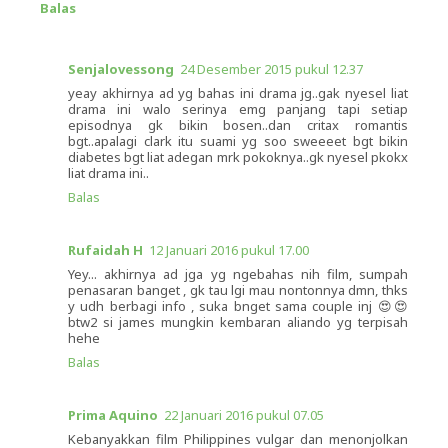
Balas
Senjalovessong
24 Desember 2015 pukul 12.37
yeay akhirnya ad yg bahas ini drama jg..gak nyesel liat
drama ini walo serinya emg panjang tapi setiap
episodnya gk bikin bosen..dan critax romantis
bgt..apalagi clark itu suami yg soo sweeeet bgt bikin
diabetes bgt liat adegan mrk pokoknya..gk nyesel pkokx
liat drama ini..
Balas
Rufaidah H
12 Januari 2016 pukul 17.00
Yey... akhirnya ad jga yg ngebahas nih film, sumpah
penasaran banget , gk tau lgi mau nontonnya dmn, thks
y udh berbagi info , suka bnget sama couple inj 😍😍
btw2 si james mungkin kembaran aliando yg terpisah
hehe
Balas
Prima Aquino
22 Januari 2016 pukul 07.05
Kebanyakkan film Philippines vulgar dan menonjolkan