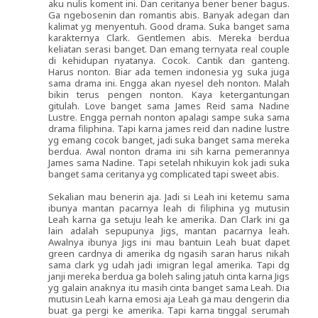
aku nulis koment ini. Dan ceritanya bener bener bagus.
Ga ngebosenin dan romantis abis. Banyak adegan dan
kalimat yg menyentuh. Good drama. Suka banget sama
karakternya Clark. Gentlemen abis. Mereka berdua
keliatan serasi banget. Dan emang ternyata real couple
di kehidupan nyatanya. Cocok. Cantik dan ganteng.
Harus nonton. Biar ada temen indonesia yg suka juga
sama drama ini. Engga akan nyesel deh nonton. Malah
bikin terus pengen nonton. Kaya ketergantungan
gitulah. Love banget sama James Reid sama Nadine
Lustre. Engga pernah nonton apalagi sampe suka sama
drama filiphina. Tapi karna james reid dan nadine lustre
yg emang cocok banget, jadi suka banget sama mereka
berdua. Awal nonton drama ini sih karna pemerannya
James sama Nadine. Tapi setelah nhikuyin kok jadi suka
banget sama ceritanya yg complicated tapi sweet abis.
Sekalian mau benerin aja. Jadi si Leah ini ketemu sama
ibunya mantan pacarnya leah di filiphina yg mutusin
Leah karna ga setuju leah ke amerika. Dan Clark ini ga
lain adalah sepupunya Jigs, mantan pacarnya leah.
Awalnya ibunya Jigs ini mau bantuin Leah buat dapet
green cardnya di amerika dg ngasih saran harus nikah
sama clark yg udah jadi imigran legal amerika. Tapi dg
janji mereka berdua ga boleh saling jatuh cinta karna Jigs
yg galain anaknya itu masih cinta banget sama Leah. Dia
mutusin Leah karna emosi aja Leah ga mau dengerin dia
buat ga pergi ke amerika. Tapi karna tinggal serumah