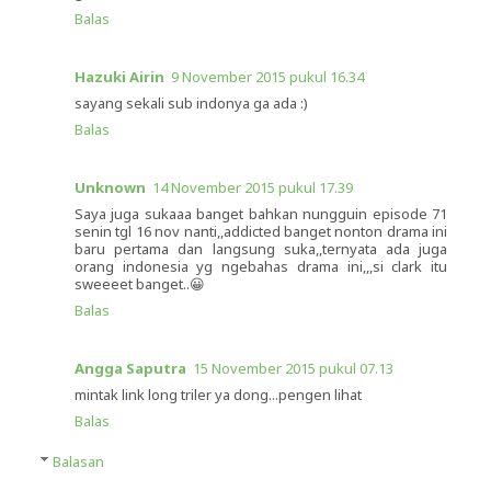
Balas
Hazuki Airin
9 November 2015 pukul 16.34
sayang sekali sub indonya ga ada :)
Balas
Unknown
14 November 2015 pukul 17.39
Saya juga sukaaa banget bahkan nungguin episode 71
senin tgl 16 nov nanti,,addicted banget nonton drama ini
baru pertama dan langsung suka,,ternyata ada juga
orang indonesia yg ngebahas drama ini,,,si clark itu
sweeeet banget..😀
Balas
Angga Saputra
15 November 2015 pukul 07.13
mintak link long triler ya dong...pengen lihat
Balas
Balasan