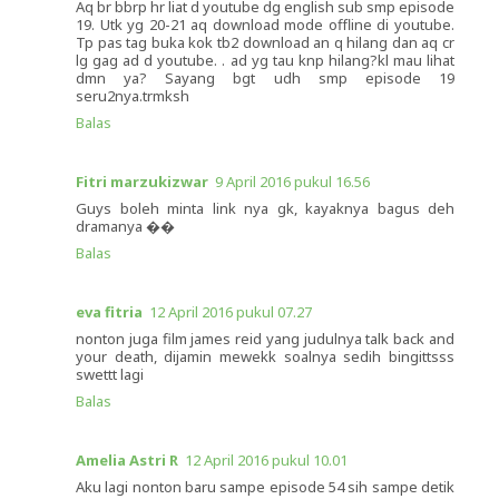
Aq br bbrp hr liat d youtube dg english sub smp episode
19. Utk yg 20-21 aq download mode offline di youtube.
Tp pas tag buka kok tb2 download an q hilang dan aq cr
lg gag ad d youtube. . ad yg tau knp hilang?kl mau lihat
dmn ya? Sayang bgt udh smp episode 19
seru2nya.trmksh
Balas
Fitri marzukizwar
9 April 2016 pukul 16.56
Guys boleh minta link nya gk, kayaknya bagus deh
dramanya ��
Balas
eva fitria
12 April 2016 pukul 07.27
nonton juga film james reid yang judulnya talk back and
your death, dijamin mewekk soalnya sedih bingittsss
swettt lagi
Balas
Amelia Astri R
12 April 2016 pukul 10.01
Aku lagi nonton baru sampe episode 54 sih sampe detik