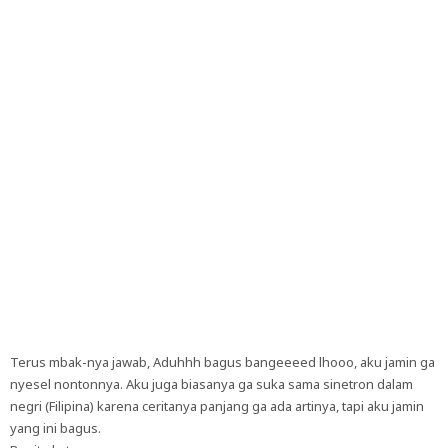
Terus mbak-nya jawab, Aduhhh bagus bangeeeed lhooo, aku jamin ga
nyesel nontonnya. Aku juga biasanya ga suka sama sinetron dalam
negri (Filipina) karena ceritanya panjang ga ada artinya, tapi aku jamin
yang ini bagus.