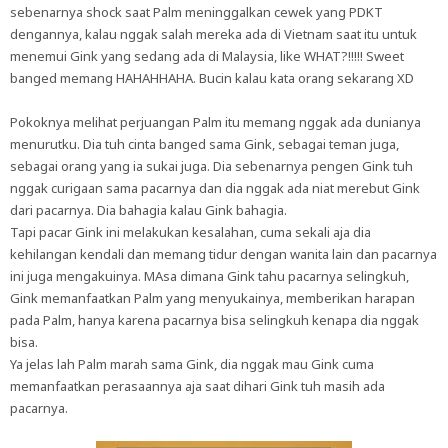
sebenarnya shock saat Palm meninggalkan cewek yang PDKT
dengannya, kalau nggak salah mereka ada di Vietnam saat itu untuk
menemui Gink yang sedang ada di Malaysia, like WHAT?!!!!! Sweet
banged memang HAHAHHAHA. Bucin kalau kata orang sekarang XD
Pokoknya melihat perjuangan Palm itu memang nggak ada dunianya
menurutku. Dia tuh cinta banged sama Gink, sebagai teman juga,
sebagai orang yang ia sukai juga. Dia sebenarnya pengen Gink tuh
nggak curigaan sama pacarnya dan dia nggak ada niat merebut Gink
dari pacarnya. Dia bahagia kalau Gink bahagia.
Tapi pacar Gink ini melakukan kesalahan, cuma sekali aja dia
kehilangan kendali dan memang tidur dengan wanita lain dan pacarnya
ini juga mengakuinya. MAsa dimana Gink tahu pacarnya selingkuh,
Gink memanfaatkan Palm yang menyukainya, memberikan harapan
pada Palm, hanya karena pacarnya bisa selingkuh kenapa dia nggak
bisa.
Ya jelas lah Palm marah sama Gink, dia nggak mau Gink cuma
memanfaatkan perasaannya aja saat dihari Gink tuh masih ada
pacarnya.