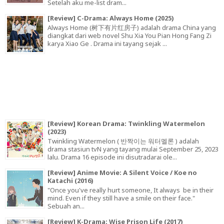
Setelah aku me-list dram...
[Review] C-Drama: Always Home (2025)
Always Home (树下有片红房子) adalah drama China yang
diangkat dari web novel Shu Xia You Pian Hong Fang Zi
karya Xiao Ge . Drama ini tayang sejak ...
[Review] Korean Drama: Twinkling Watermelon
(2023)
Twinkling Watermelon ( 반짝이는 워터멜론 ) adalah
drama stasiun tvN yang tayang mulai September 25, 2023
lalu. Drama 16 episode ini disutradarai ole...
[Review] Anime Movie: A Silent Voice / Koe no
Katachi (2016)
"Once you've really hurt someone, It always be in their
mind. Even if they still have a smile on their face."
Sebuah an...
[Review] K-Drama: Wise Prison Life (2017)