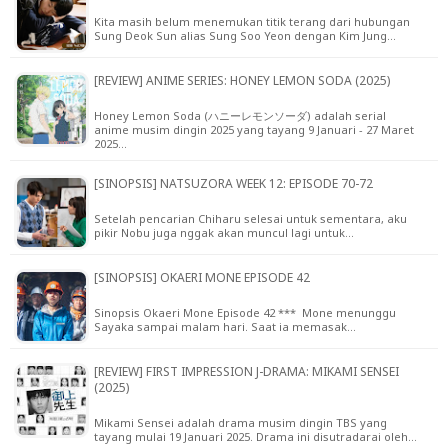
Kita masih belum menemukan titik terang dari hubungan
Sung Deok Sun alias Sung Soo Yeon dengan Kim Jung…
[REVIEW] ANIME SERIES: HONEY LEMON SODA (2025)
Honey Lemon Soda (ハニーレモンソーダ) adalah serial
anime musim dingin 2025 yang tayang 9 Januari - 27 Maret
2025…
[SINOPSIS] NATSUZORA WEEK 12: EPISODE 70-72
Setelah pencarian Chiharu selesai untuk sementara, aku
pikir Nobu juga nggak akan muncul lagi untuk…
[SINOPSIS] OKAERI MONE EPISODE 42
Sinopsis Okaeri Mone Episode 42 *** Mone menunggu
Sayaka sampai malam hari. Saat ia memasak…
[REVIEW] FIRST IMPRESSION J-DRAMA: MIKAMI SENSEI
(2025)
Mikami Sensei adalah drama musim dingin TBS yang
tayang mulai 19 Januari 2025. Drama ini disutradarai oleh…