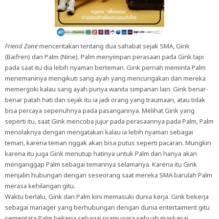
Friend Zone
menceritakan tentang dua sahabat sejak SMA, Gink
(Baifren) dan Palm (Nine). Palm menyimpan perasaan pada Gink tapi
pada saat itu dia lebih nyaman berteman. Gink pernah meminta Palm
menemaninya mengikuti sang ayah yang mencurigakan dan mereka
memergoki kalau sang ayah punya wanita simpanan lain. Gink benar-
benar patah hati dan sejak itu ia jadi orang yang traumaan, atau tidak
bisa percaya sepenuhnya pada pasangannya. Melihat Gink yang
seperti itu, saat Gink mencoba jujur pada perasaannya pada Palm, Palm
menolaknya dengan mengatakan kalau ia lebih nyaman sebagai
teman, karena teman nggak akan bisa putus seperti pacaran. Mungkin
karena itu juga Gink menutup hatinya untuk Palm dan hanya akan
menganggap Palm sebagai temannya selamanya. Karena itu Gink
menjalin hubungan dengan seseorang saat mereka SMA barulah Palm
merasa kehilangan gitu.
Waktu berlalu, Gink dan Palm kini memasuki dunia kerja. Gink bekerja
sebagai manager yang berhubungan dengan dunia entertaiment gitu
sementara Palm bekerja sebagai pramugara sebuah maskapai