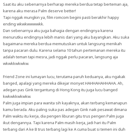
Saat itu aku sebenarnya berharap mereka berdua tetap berteman aja,
karena aku merasa Palm deserve better!
Tapi nggak mungkin ya, film romcom begini pasti berakhir happy
ending wkwkwwwwkk.
Dan sebenarnya aku juga bahagia dengan endingnya karena
menurutku endingnya lebih manis dari yang aku bayangkan. Aku suka
bagaimana mereka berdua memutuskan untuk langsung menikah
tanpa pacaran dulu. Karena selama 10 tahun pertemanan mereka itu
adalah teman tapi mesra, jadi nggak perlu pacaran, langsung aja
wkwkkwkwkw.
Friend Zone ini lumayan lucu, terutama paruh keduanya, aku ngakak
banged, apalagi yang mereka dikejar monyet HAHHAHAHHAHA. Ah,
adegan pas Gink tergantung di Hong Kong itu juga lucu banged
kwkwkkwkwkw.
Palm juga impian para wanita sih kayaknya, akan terbang kemanapun
kamu berada. Aku paling suka pas adegan Gink naik pesawat dimana
Palm waktu itu kerja, dia pengen liburan gitu trus pengen Palm juga
ikut dengannya. Tapi karena Palm masih kerja, jadi hari itu Palm
terbang dari A ke B trus terbang lagi ke A cuma buat si temen ini duh