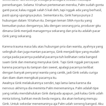
penerbangan. Selama 10 tahun pertemanan mereka, Palm sudah gonta
ganti pacar, kalau nggak salah 5 kali deh, tapi nggak ada yang berhasil,
pasti ujung-ujungnya putus. Sementara itu, Gink hanya punya 2
hubungan dalam 10 tahun itu. Dengan teman SMA-nya itu yang
kemudian putus dengannya, lalu dengan seorang pria, produser gitu
dimana Gink menjadi managernya sekarang dan pria itu adalah pacar
Gink yang sekarang.
Karena trauma masa lalu atas hubungan pria dan wanita, ayahnya yang
selingkuh dan juga mantan pacarnya, Gink menjadi tipe yang mudah
curiga pada pacarnya padahal pacarnya tuh kelihatan setia banged
saam Gink dan memang menyukai Gink. Tapi Gink nggak percayaan
karena pacarnya itu tampan dan sweet, apalagi pacarnya terlibat
dengan banyak penyanyi wanita yang cantik, jadi Gink selalu curiga
dan diam-diam mengikuti pacarnya itu.
Awalnya Gink melakukannya sendiri, tapi lama-lama karena dia
nervous akhirnya dia meminta Palm menemaninya. Palm adalah tipe
yang selalu mendahulukan Gink daripada apapun, jadi kalau Gink udah
minta tolong, bahkan meski beda negara, dia akan terbang menuju
Gink. Untuk sekedar menemaninya aja Palm udah seneng banged. Aku