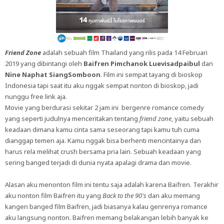
Friend Zone
adalah sebuah film Thailand yang rilis pada 14 Februari
2019 yang dibintangi oleh
Baifren Pimchanok Luevisadpaibul
dan
Nine Naphat SiangSomboon
. Film ini sempat tayang di bioskop
Indonesia tapi saat itu aku nggak sempat nonton di bioskop, jadi
nunggu free link aja.
Movie yang berdurasi sekitar 2 jam ini bergenre romance comedy
yang seperti judulnya menceritakan tentang
friend zone
, yaitu sebuah
keadaan dimana kamu cinta sama seseorang tapi kamu tuh cuma
dianggap temen aja. Kamu nggak bisa berhenti mencintainya dan
harus rela melihat crush bersama pria lain. Sebuah keadaan yang
sering banged terjadi di dunia nyata apalagi drama dan movie.
Alasan aku menonton film ini tentu saja adalah karena Baifren. Terakhir
aku nonton film Baifren itu yang
Back to the 90's
dan aku memang
kangen banged film Baifren, jadi biasanya kalau genrenya romance
aku langsung nonton. Baifren memang belakangan lebih banyak ke