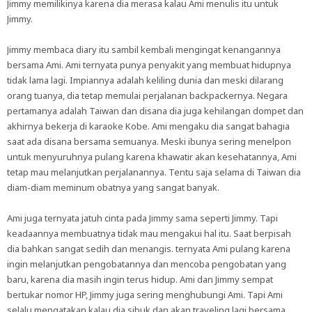
Jimmy memilikinya karena dia merasa kalau Ami menulis itu untuk
Jimmy.
Jimmy membaca diary itu sambil kembali mengingat kenangannya
bersama Ami. Ami ternyata punya penyakit yang membuat hidupnya
tidak lama lagi. Impiannya adalah keliling dunia dan meski dilarang
orang tuanya, dia tetap memulai perjalanan backpackernya. Negara
pertamanya adalah Taiwan dan disana dia juga kehilangan dompet dan
akhirnya bekerja di karaoke Kobe. Ami mengaku dia sangat bahagia
saat ada disana bersama semuanya. Meski ibunya sering menelpon
untuk menyuruhnya pulang karena khawatir akan kesehatannya, Ami
tetap mau melanjutkan perjalanannya. Tentu saja selama di Taiwan dia
diam-diam meminum obatnya yang sangat banyak.
Ami juga ternyata jatuh cinta pada Jimmy sama seperti Jimmy. Tapi
keadaannya membuatnya tidak mau mengakui hal itu. Saat berpisah
dia bahkan sangat sedih dan menangis. ternyata Ami pulang karena
ingin melanjutkan pengobatannya dan mencoba pengobatan yang
baru, karena dia masih ingin terus hidup. Ami dan Jimmy sempat
bertukar nomor HP, Jimmy juga sering menghubungi Ami. Tapi Ami
selalu mengatakan kalau dia sibuk dan akan traveling lagi bersama