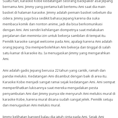
Suatu hari, karaoke Kobe kedatangan seorang backpaker asal Jepang
bernama Ami. Jimmy yang pertama kali bertemu Ami saat dia main
basket di halaman karaoke. Jimmy adalah pemain basket sebelum dia
cidera. Jimmy juga bisa sedikit bahasa Jepang karena dia suka
membaca komik dan nonton anime, jadi dia bisa berkomunikasi
dengan Ami. Ami sendiri kehilangan dompetnya saat melakukan
perjalanan dan meminta izin untuk bekerja sambilan di tempat itu.
Pemilik karaoke sangat welcome pada Ami, apalagi karena Ami adalah
orang Jepang. Dia memperbolehkan Ami bekerja dan tinggal di salah
satu kamar di karaoke itu. Ia menugaskan Jimmy yang mengarahkan
Ami.
Ami adalah gadis Jepang berusia 22 tahun yang cantik, ramah dan
pandai melukis. Kedatangan Ami disambut dengan baik di area itu.
Karaoke Kobe menjadi sangat ramai sejak kedatangan Ami. Ami sempat
memperlihatkan lukisannya saat mereka mengadakan pesta
penyambutan Ami dan Jimmy punya ide menyuruh Ami melukis mural di
karaoke Kobe, karena mural disana sudah sangat jelek. Pemilik setuju
dan menugaskan Ami melukis mural.
Jimmy kelihatan banged kalau dia jatuh cinta pada Ami. Sejak Ami