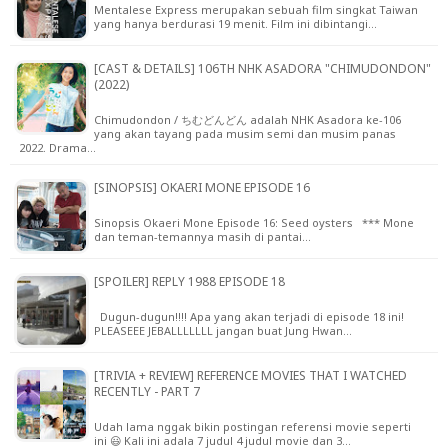
Mentalese Express merupakan sebuah film singkat Taiwan
yang hanya berdurasi 19 menit. Film ini dibintangi…
[CAST & DETAILS] 106TH NHK ASADORA "CHIMUDONDON"
(2022)
Chimudondon / ちむどんどん adalah NHK Asadora ke-106
yang akan tayang pada musim semi dan musim panas
2022. Drama…
[SINOPSIS] OKAERI MONE EPISODE 16
Sinopsis Okaeri Mone Episode 16: Seed oysters *** Mone
dan teman-temannya masih di pantai…
[SPOILER] REPLY 1988 EPISODE 18
Dugun-dugun!!!! Apa yang akan terjadi di episode 18 ini!
PLEASEEE JEBALLLLLLL jangan buat Jung Hwan…
[TRIVIA + REVIEW] REFERENCE MOVIES THAT I WATCHED
RECENTLY - PART 7
Udah lama nggak bikin postingan referensi movie seperti
ini 😃 Kali ini adala 7 judul 4 judul movie dan 3…