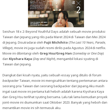
Seishun 18 x 2: Beyond Youthful Days adalah sebuah movie produksi
Taiwan dan Jepang yang rilis pada Maret 2024 di Taiwan dan Mei 2024
di Jepang. Disutradarai oleh
Fujii Michihito
(
The Last 10 Years, Parade,
Village
), movie ini juga sudah resmi dirilis pada Agustus 2024 di netflix.
Movie ini dibintangi oleh
Greg Hsu/Greg Han
(
Someday or One Day
)
dan
Kiyohara Kaya
(
Day and Night
), mengambil lokasi syuting di
Taiwan dan Jepang.
Diangkat dari kisah nyata, yaitu sebuah essay yang ditulis di forum
backpacker
Taiwan, movie ini mengisahkan tentang pertemanan antara
seorang pria Taiwan dan seorang backpacker dari Jepang.Aku masih
ingat saat movie ini pertama kali heboh adalah karena Kiyohara Kaya
dan Greg Hsu terlihat syuting bersama. Lalu tak lama kemudian proyek
joint-movie ini diumumkan saat Oktober 2023. Banyak yang heboh dan
menantikan movie ini sih termasuk aku.