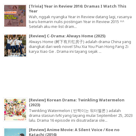
[Trivia] Year in Review 2016: Dramas I Watch This
Year
Wah, nggak nyangka Year in Review datang lagi, rasanya
baru kemarin nulis postingan Year in Review 2015 ^^
Setelah aku me-list dram...
[Review] C-Drama: Always Home (2025)
Always Home (树下有片红房子) adalah drama China yang
diangkat dari web novel Shu Xia You Pian Hong Fang Zi
karya Xiao Ge . Drama ini tayang sejak ...
[Review] Korean Drama: Twinkling Watermelon
(2023)
Twinkling Watermelon ( 반짝이는 워터멜론 ) adalah
drama stasiun tvN yang tayang mulai September 25, 2023
lalu. Drama 16 episode ini disutradarai ole...
[Review] Anime Movie: A Silent Voice / Koe no
Katachi (2016)