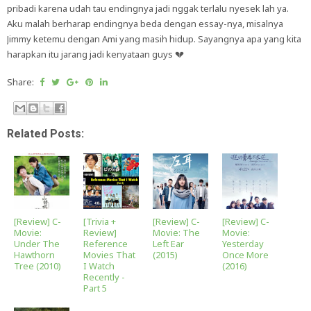
pribadi karena udah tau endingnya jadi nggak terlalu nyesek lah ya.
Aku malah berharap endingnya beda dengan essay-nya, misalnya
Jimmy ketemu dengan Ami yang masih hidup. Sayangnya apa yang kita
harapkan itu jarang jadi kenyataan guys 💔
Share:
Related Posts:
[Review] C-
[Trivia +
[Review] C-
[Review] C-
Movie:
Review]
Movie: The
Movie:
Under The
Reference
Left Ear
Yesterday
Hawthorn
Movies That
(2015)
Once More
Tree (2010)
I Watch
(2016)
Recently -
Part 5