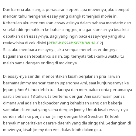
Dan karena aku sangat penasaran seperti apa movienya, aku sempat
mencari tahu mengenai essay yang diangkat menjadi movie ini.
Kebetulan aku menemukan essay aslinya dalam bahasa mandarin dan
setelah diterjemahkan ke bahasa inggris, inti garis besarnya bisa kita
dapatkan dari essay-nya. Bagi yang ingin baca essay-nya yang aku
review bisa di cek disini [
REVEW ESSAY SEISHUN 18 X 2
].
Saat aku membaca essaynya, aku sempat menebak endingnya
bagaimana dan tebakanku salah, tapi ternyata tebakanku waktu itu
malah sama dengan ending di movienya.
Di essay-nya sendiri, menceritakan kisah perjalanan pria Taiwan
bernama Jimmy mencari teman Jepangnya Ami, saat kunjungannya ke
Jepang. Ami 6 tahun lebih tua darinya dan merupakan cinta pertamanya
saat ia berusia 18 tahun. Ia bertemu dengan Ami saat musim panas
dimana Ami adalah backpacker yang kehabisan uang dan bekerja
sambilan di tempat yang sama dengan Jimmy. Untuk kisah essay-nya
sendiri lebih ke perjalanan Jimmy dengan tiket Seishun 18, lebih
banyak menceritakan daerah-daerah yang dia singgahi. Sedangkan di
movienya, kisah Jimmy dan Ami diulas lebih dalam gitu.