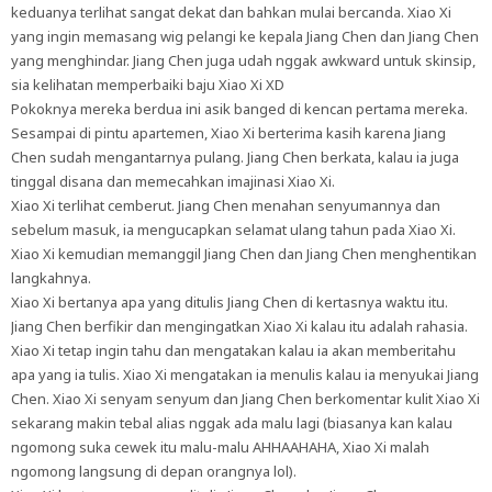
keduanya terlihat sangat dekat dan bahkan mulai bercanda. Xiao Xi
yang ingin memasang wig pelangi ke kepala Jiang Chen dan Jiang Chen
yang menghindar. Jiang Chen juga udah nggak awkward untuk skinsip,
sia kelihatan memperbaiki baju Xiao Xi XD
Pokoknya mereka berdua ini asik banged di kencan pertama mereka.
Sesampai di pintu apartemen, Xiao Xi berterima kasih karena Jiang
Chen sudah mengantarnya pulang. Jiang Chen berkata, kalau ia juga
tinggal disana dan memecahkan imajinasi Xiao Xi.
Xiao Xi terlihat cemberut. Jiang Chen menahan senyumannya dan
sebelum masuk, ia mengucapkan selamat ulang tahun pada Xiao Xi.
Xiao Xi kemudian memanggil Jiang Chen dan Jiang Chen menghentikan
langkahnya.
Xiao Xi bertanya apa yang ditulis Jiang Chen di kertasnya waktu itu.
Jiang Chen berfikir dan mengingatkan Xiao Xi kalau itu adalah rahasia.
Xiao Xi tetap ingin tahu dan mengatakan kalau ia akan memberitahu
apa yang ia tulis. Xiao Xi mengatakan ia menulis kalau ia menyukai Jiang
Chen. Xiao Xi senyam senyum dan Jiang Chen berkomentar kulit Xiao Xi
sekarang makin tebal alias nggak ada malu lagi (biasanya kan kalau
ngomong suka cewek itu malu-malu AHHAAHAHA, Xiao Xi malah
ngomong langsung di depan orangnya lol).