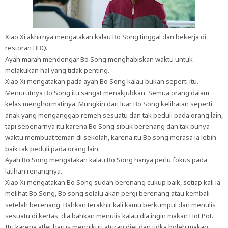
Xiao Xi akhirnya mengatakan kalau Bo Song tinggal dan bekerja di
restoran BBQ.
Ayah marah mendengar Bo Song menghabiskan waktu untuk
melakukan hal yang tidak penting.
Xiao Xi mengatakan pada ayah Bo Song kalau bukan seperti itu.
Menurutnya Bo Song itu sangat menakjubkan. Semua orang dalam
kelas menghormatinya. Mungkin dari luar Bo Song kelihatan seperti
anak yang menganggap remeh sesuatu dan tak peduli pada orang lain,
tapi sebenarnya itu karena Bo Song sibuk berenang dan tak punya
waktu membuat teman di sekolah, karena itu Bo song merasa ia lebih
baik tak peduli pada orang lain.
Ayah Bo Song mengatakan kalau Bo Song hanya perlu fokus pada
latihan renangnya.
Xiao Xi mengatakan Bo Song sudah berenang cukup baik, setiap kali ia
melihat Bo Song, Bo song selalu akan pergi berenang atau kembali
setelah berenang. Bahkan terakhir kali kamu berkumpul dan menulis
sesuatu di kertas, dia bahkan menulis kalau dia ingin makan Hot Pot.
Itu karena atlet harus mengikuti aturan diet dan tidka boleh makan