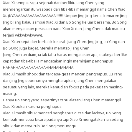
Xiao Xi sempat ragu sejenak dan berfikir. Jiang Chen yang
mendengarkan itu waspada dan tiba-tiba memanggil nama Chen Xiao
Xi. (KYAAAAAAAAAAAAAAAAAA!!!!!!!!! Umpan Jing Jing kena, kemaren Jing
Jing bilang kalau sampai Xiao Xi dan Bo Song keluar bersama, Bo Song
akan menyatakan perasaan pada Xiao Xi dan Jiang Chen tidak mau itu
terjadi wkkwkwkwww).
Xiao Xi terkejut dan berbalik ke arah Jiang Chen. Jing Jing, Lu Yang dan
Bo SOng juga kaget. Mereka menatap Jiang Chen.
Jiang Chen terdiam, ia tak tahu harus mengatakan apa, otaknya berfikir
cepat dan tiba-tiba ia mengatakan ingin meminjam penghapus
HAHAHHAHAHAHAHAHAHHAHAHAHAHA.
Xiao Xi masih shock dan tergesa-gesa mencari penghapus. Lu Yang
dan Jing Jing sebenarnya mengharapkan Jiang Chen mengatakan
sesuatu yang lain, mereka kemudian fokus pada pekerjaan masing-
masing.
Hanya Bo song yang sepertinya tahu alasan Jiang Chen memanggil
Xiao Xi bukan karena penghapus.
Xiao Xi masih sibuk mencari penghapus di tas dan lacinya, Bo Song
kembali mencoba bicara padanya tapi Xiao Xi mengatakan ia sedang
sibuk dan menyuruh Bo Song menunggu.