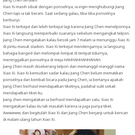
Jiang Chen terdiam.
Xiao Xi masih sibuk dengan ponselnya, ia ingin menghubungi Jiang
Chen tapi ia tak berani. Saat sedang galau, tiba-tiba ponselnya
berbunyi.
Xiao Xi terkejut dan lebih terkejut lagi karena Jiang Chen menelponnya.
Xiao Xi langsung memperbaiki suaranya sebelum mengangkat telpon.
Jiang Chen mengatakan kalau besok jam 7 malam ia menunggu Xiao Xi
di pintu masuk stadion. Xiao Xi terkejut mendengarnya, ia langsung
bahagia banged dan melompat-lompat di tempat tidurnya,
meninggalkan ponselnya di meja HAHHAHHAHHAHAH.
Jiang Chen masih diseberang telpon dan memanggil-manggil nama
Xiao Xi. Xiao Xi kemudian sadar kalau Jiang Chen belum mematikan
ponselnya dan kembali bicara pada Jiang Chen, ia bertanya apakah
Jiang Chen berhasil mendapatkan tiketnya, padahal sulit sekali
mendapatkan tiket itu.
Jiang chen mengatakan ia berhasil mendapatkan satu. Xiao Xi
mengatakan kalau itu tak masalah karena ia juga punya tiket.
Awwwww, dan begitulah Xiao Xi dan Jiang Chen berjanji untuk kencan
di malam ulang tahun Xiao Xi.