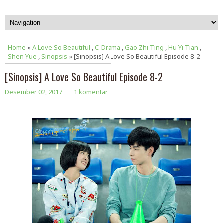
Home
»
A Love So Beautiful
,
C-Drama
,
Gao Zhi Ting
,
Hu Yi Tian
,
Shen Yue
,
Sinopsis
» [Sinopsis] A Love So Beautiful Episode 8-2
[Sinopsis] A Love So Beautiful Episode 8-2
Desember 02, 2017
1 komentar