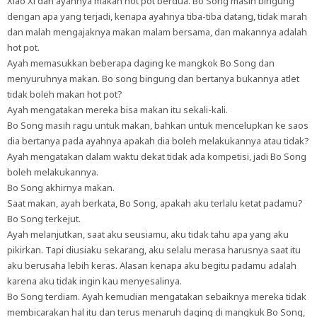
Xiao Xi dan ayahnya makan hot pot berdua. Bo Song masih bingung
dengan apa yang terjadi, kenapa ayahnya tiba-tiba datang, tidak marah
dan malah mengajaknya makan malam bersama, dan makannya adalah
hot pot.
Ayah memasukkan beberapa daging ke mangkok Bo Song dan
menyuruhnya makan. Bo song bingung dan bertanya bukannya atlet
tidak boleh makan hot pot?
Ayah mengatakan mereka bisa makan itu sekali-kali.
Bo Song masih ragu untuk makan, bahkan untuk mencelupkan ke saos
dia bertanya pada ayahnya apakah dia boleh melakukannya atau tidak?
Ayah mengatakan dalam waktu dekat tidak ada kompetisi, jadi Bo Song
boleh melakukannya.
Bo Song akhirnya makan.
Saat makan, ayah berkata, Bo Song, apakah aku terlalu ketat padamu?
Bo Song terkejut.
Ayah melanjutkan, saat aku seusiamu, aku tidak tahu apa yang aku
pikirkan. Tapi diusiaku sekarang, aku selalu merasa harusnya saat itu
aku berusaha lebih keras. Alasan kenapa aku begitu padamu adalah
karena aku tidak ingin kau menyesalinya.
Bo Song terdiam. Ayah kemudian mengatakan sebaiknya mereka tidak
membicarakan hal itu dan terus menaruh daging di mangkuk Bo Song,