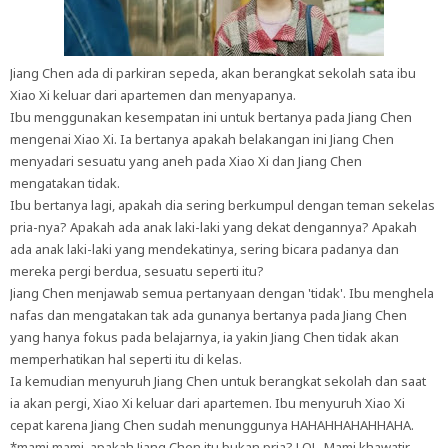
Jiang Chen ada di parkiran sepeda, akan berangkat sekolah sata ibu
Xiao Xi keluar dari apartemen dan menyapanya.
Ibu menggunakan kesempatan ini untuk bertanya pada Jiang Chen
mengenai Xiao Xi. Ia bertanya apakah belakangan ini Jiang Chen
menyadari sesuatu yang aneh pada Xiao Xi dan Jiang Chen
mengatakan tidak.
Ibu bertanya lagi, apakah dia sering berkumpul dengan teman sekelas
pria-nya? Apakah ada anak laki-laki yang dekat dengannya? Apakah
ada anak laki-laki yang mendekatinya, sering bicara padanya dan
mereka pergi berdua, sesuatu seperti itu?
Jiang Chen menjawab semua pertanyaan dengan 'tidak'. Ibu menghela
nafas dan mengatakan tak ada gunanya bertanya pada Jiang Chen
yang hanya fokus pada belajarnya, ia yakin Jiang Chen tidak akan
memperhatikan hal seperti itu di kelas.
Ia kemudian menyuruh Jiang Chen untuk berangkat sekolah dan saat
ia akan pergi, Xiao Xi keluar dari apartemen. Ibu menyuruh Xiao Xi
cepat karena Jiang Chen sudah menunggunya HAHAHHAHAHHAHA.
*mami mami, apakah Jiang Chen itu bukan pria? LOL. Mami khawatir