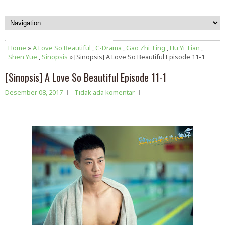
Home
»
A Love So Beautiful
,
C-Drama
,
Gao Zhi Ting
,
Hu Yi Tian
,
Shen Yue
,
Sinopsis
» [Sinopsis] A Love So Beautiful Episode 11-1
[Sinopsis] A Love So Beautiful Episode 11-1
Desember 08, 2017
Tidak ada komentar