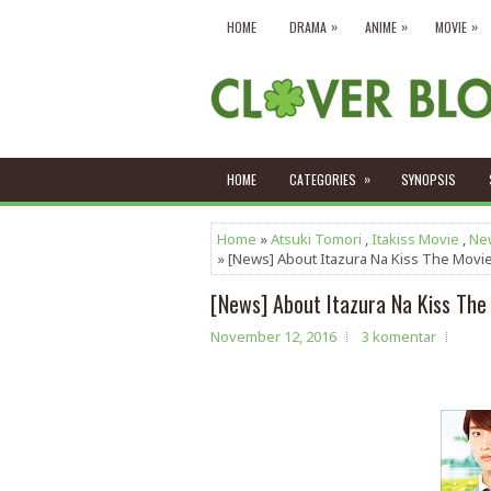
»
»
»
HOME
DRAMA
ANIME
MOVIE
»
HOME
CATEGORIES
SYNOPSIS
Home
»
Atsuki Tomori
,
Itakiss Movie
,
Ne
» [News] About Itazura Na Kiss The Movi
[News] About Itazura Na Kiss The
November 12, 2016
3 komentar