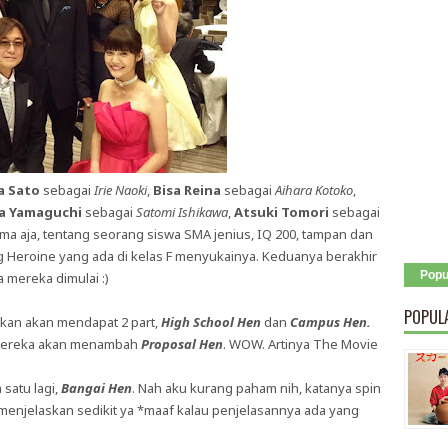
a Sato
sebagai
Irie Naoki
,
Bisa Reina
sebagai
Aihara Kotoko
,
a Yamaguchi
sebagai
Satomi Ishikawa
,
Atsuki Tomori
sebagai
ama aja, tentang seorang siswa SMA jenius, IQ 200, tampan dan
ng Heroine yang ada di kelas F menyukainya. Keduanya berakhir
Popu
 mereka dimulai :)
POPUL
takan akan mendapat 2 part,
High School Hen
dan
Campus Hen.
 mereka akan menambah
Proposal Hen
. WOW. Artinya The Movie
 satu lagi,
Bangai Hen
. Nah aku kurang paham nih, katanya spin
n menjelaskan sedikit ya *maaf kalau penjelasannya ada yang