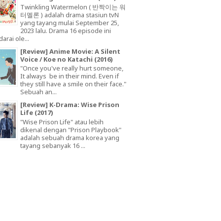
Twinkling Watermelon ( 반짝이는 워
터멜론 ) adalah drama stasiun tvN
yang tayang mulai September 25,
2023 lalu. Drama 16 episode ini
arai ole...
[Review] Anime Movie: A Silent
Voice / Koe no Katachi (2016)
"Once you've really hurt someone,
It always be in their mind. Even if
they still have a smile on their face."
Sebuah an...
[Review] K-Drama: Wise Prison
Life (2017)
"Wise Prison Life" atau lebih
dikenal dengan "Prison Playbook"
adalah sebuah drama korea yang
tayang sebanyak 16 ...