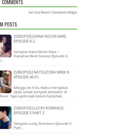
T COMMENTS
Get this
Recent Comments Widget
M POSTS
[SINOPSIS] HANA NOCHI HARE
EPISODE 6-2
Sinopsis Hana Nochi Hare ~
HanaDan Next Season Episode 6
n…
[SINOPSIS] NATSUZORA WEEK 9:
EPISODE 49-51
Minggu ke-9 ini, Natsu mengikuti
ujian untuk menjadi animator di
ovie. Tapi nasib baik belum berpihak…
[SINOPSIS] LUCKY ROMANCE
EPISODE 5 PART 2
Sinopsis Lucky Romance Episode 5
Part…