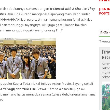
DI BLO
etelah sebelumnya sukses dengan
It Started with A Kiss
dan
They
JIKA I
POSTI
 Kiss
. Aku juga kurang mengenal siapa yang main, yang sudah
e HHAHAHHAH. Jadi para cast-nya memang kurang familiar. Kalau
esai dan menunggu tayangnya. Aku juga ga tau kapan bakalan
marin menunggu nggak tayang-tayang T__T
JAPAN
Tweets
[Tri
Rec
Kare
rekom
memu
rekom
puler Kaoru Tada ini, kali ini Live Action Movie. Sayang sekali
a Yahagi
) dan
Yuki Furukawa.
Karena alasan itu juga aku
 aku memang harus mencoba semua Itakiss deh, karena lama-lama
HA.