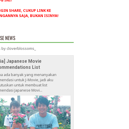
G INI!
NGIN SHARE, CUKUP LINK KE
NGANNYA SAJA, BUKAN ISINYA!
ESE NEWS
 by cloverblossoms_
via] Japanese Movie
ommendations List
na ada banyak yang menanyakan
endasi untuk J-Movie, jadi aku
tuskan untuk membuat list
endasi Japanese Movi...