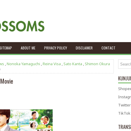
SITEMAP
ABOUT ME
PRIVACY POLICY
DISCLAIMER
CONTACT
ws
,
Nonoka Yamaguchi
,
Reina Visa
,
Sato Kanta
,
Shimon Okura
e
KUNJUN
 Movie
Shopee
Instag
Twitter
TikTok
TRANS