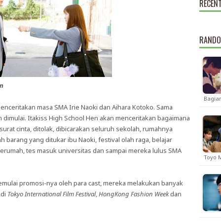
RECEN
RANDO
en
Bagia
menceritakan masa SMA Irie Naoki dan Aihara Kotoko. Sama
n dimulai. Itakiss High School Hen akan menceritakan bagaimana
at cinta, ditolak, dibicarakan seluruh sekolah, rumahnya
barang yang ditukar ibu Naoki, festival olah raga, belajar
serumah, tes masuk universitas dan sampai mereka lulus SMA
Toyo M
mulai promosi-nya oleh para cast, mereka melakukan banyak
 di
Tokyo International Film Festival
,
HongKong Fashion Week
dan