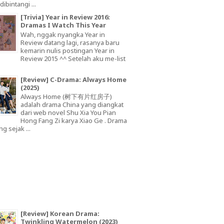
dibintangi ...
[Trivia] Year in Review 2016:
Dramas I Watch This Year
Wah, nggak nyangka Year in
Review datang lagi, rasanya baru
kemarin nulis postingan Year in
Review 2015 ^^ Setelah aku me-list
[Review] C-Drama: Always Home
(2025)
Always Home (树下有片红房子)
adalah drama China yang diangkat
dari web novel Shu Xia You Pian
Hong Fang Zi karya Xiao Ge . Drama
ng sejak ...
[Review] Korean Drama:
Twinkling Watermelon (2023)