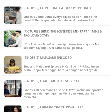
[SINOPSIS] COME COME EVERYBODY EPISODE 41
Sinopsis Come Come Everybody Episode 41: Rui's First
Love*** Beberapa bulan berlalu sejak pertama kali…
[PICTURE] BEHIND THE SCENE KISS ME - PART 1 : MIKE &
TAO LOVEYDOVEY
The Insiders TrueVision meliput terus tentang Kiss Me
sebelum tayang :) Aku sama sekali ga bisa…
[SINOPSIS] MAIAGARE! EPISODE 9
Sinopsis Maiagare! Episode 9: Can I do it?***Satu bulan
berlalu sejak Mai tinggal berdua dengan neneknya di…
[SINOPSIS] OKAERI MONE EPISODE 111
Sinopsis Okaeri Mone Episode 111***Ryochin melepaskan
tangannya dari genggaman Michi dan kemudian ia
meminta…
[SINOPSIS] CHIMUDONDON EPISODE 112