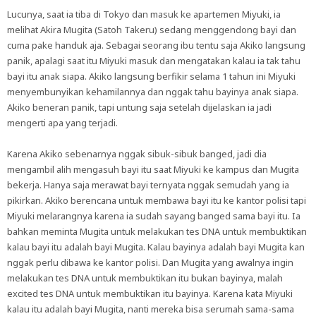
Lucunya, saat ia tiba di Tokyo dan masuk ke apartemen Miyuki, ia
melihat Akira Mugita (Satoh Takeru) sedang menggendong bayi dan
cuma pake handuk aja. Sebagai seorang ibu tentu saja Akiko langsung
panik, apalagi saat itu Miyuki masuk dan mengatakan kalau ia tak tahu
bayi itu anak siapa. Akiko langsung berfikir selama 1 tahun ini Miyuki
menyembunyikan kehamilannya dan nggak tahu bayinya anak siapa.
Akiko beneran panik, tapi untung saja setelah dijelaskan ia jadi
mengerti apa yang terjadi.
Karena Akiko sebenarnya nggak sibuk-sibuk banged, jadi dia
mengambil alih mengasuh bayi itu saat Miyuki ke kampus dan Mugita
bekerja. Hanya saja merawat bayi ternyata nggak semudah yang ia
pikirkan. Akiko berencana untuk membawa bayi itu ke kantor polisi tapi
Miyuki melarangnya karena ia sudah sayang banged sama bayi itu. Ia
bahkan meminta Mugita untuk melakukan tes DNA untuk membuktikan
kalau bayi itu adalah bayi Mugita. Kalau bayinya adalah bayi Mugita kan
nggak perlu dibawa ke kantor polisi. Dan Mugita yang awalnya ingin
melakukan tes DNA untuk membuktikan itu bukan bayinya, malah
excited tes DNA untuk membuktikan itu bayinya. Karena kata Miyuki
kalau itu adalah bayi Mugita, nanti mereka bisa serumah sama-sama