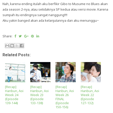
Nah, karena ending itulah aku berfikir Gibo to Musume no Blues akan
ada season 2-nya, atau setidaknya SP kedua atau versi movie. Karena
sumpah itu endingnya sangat nanggung!!!!
Aku yakin banged akan ada kelanjutannya dan aku menunggu~
Share:
Related Posts:
[Recap]
[Recap]
[Recap]
[Recap]
Hanbun, Aoi
Hanbun, Aoi
Hanbun, Aoi
Hanbun, Aoi
Week 24
Week 23
Week 26
Week 22
(Episode
(Episode
FINAL
(Episode
139-144)
133-138)
(Episode
127-132)
150-156)