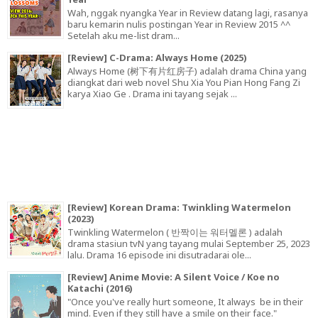
Wah, nggak nyangka Year in Review datang lagi, rasanya
baru kemarin nulis postingan Year in Review 2015 ^^
Setelah aku me-list dram...
[Review] C-Drama: Always Home (2025)
Always Home (树下有片红房子) adalah drama China yang
diangkat dari web novel Shu Xia You Pian Hong Fang Zi
karya Xiao Ge . Drama ini tayang sejak ...
[Review] Korean Drama: Twinkling Watermelon
(2023)
Twinkling Watermelon ( 반짝이는 워터멜론 ) adalah
drama stasiun tvN yang tayang mulai September 25, 2023
lalu. Drama 16 episode ini disutradarai ole...
[Review] Anime Movie: A Silent Voice / Koe no
Katachi (2016)
"Once you've really hurt someone, It always be in their
mind. Even if they still have a smile on their face."