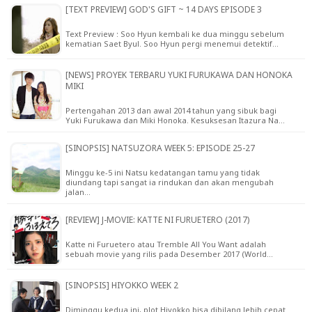
[TEXT PREVIEW] GOD'S GIFT ~ 14 DAYS EPISODE 3
Text Preview : Soo Hyun kembali ke dua minggu sebelum
kematian Saet Byul. Soo Hyun pergi menemui detektif…
[NEWS] PROYEK TERBARU YUKI FURUKAWA DAN HONOKA
MIKI
Pertengahan 2013 dan awal 2014 tahun yang sibuk bagi
Yuki Furukawa dan Miki Honoka. Kesuksesan Itazura Na…
[SINOPSIS] NATSUZORA WEEK 5: EPISODE 25-27
Minggu ke-5 ini Natsu kedatangan tamu yang tidak
diundang tapi sangat ia rindukan dan akan mengubah
jalan…
[REVIEW] J-MOVIE: KATTE NI FURUETERO (2017)
Katte ni Furuetero atau Tremble All You Want adalah
sebuah movie yang rilis pada Desember 2017 (World…
[SINOPSIS] HIYOKKO WEEK 2
Diminggu kedua ini, plot Hiyokko bisa dibilang lebih cepat