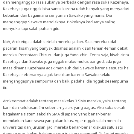
dan menganggap rasa sukanya berbeda dengan rasa suka Kazehaya.
Kazehaya juga nggak bisa santai karena udah banyak yang menyadari
kebaikan dan bagaimana senyuman Sawako yang manis. Dia
menganggap Sawako menolaknya. Pokoknya keduanya saling
menyukai tapi salah paham gitu.
Nah, Arc ketiga adalah setelah mereka jadian. Saat mereka udah
pacaran, kisah yang banyak dibahas adalah kisah teman-teman dekat
mereka. Percintaan Chizuru dan juga Yano-chin. Tentu saja, kisah cinta
Kazehaya dan Sawako juga nggak mulus-mulus banged, ada juga
masa dimana Kazehaya agak menjauh dari Sawako karena sesuatu hal.
Kazehaya sebenarnya agak kesulitan karena Sawako selalu
menganggapnya sempurna dan baik, padahal dia nggak sesempurna
itu.
Arc keempat adalah tentang masa kelas 3 SMA mereka, yaitu tentang
karir dan kelulusan. Ini sebenarnya arc yang bagus. Aku suka sekali
bagaimana sistem sekolah SMA di Jepang yang benar-benar
memikirkan karir siswa yang akan lulus. Agar nggak salah memilih
universitas dan Jurusan, jadi mereka benar-benar diskusi satu satu
dengan guru kelas, bahkan orang tua juga dipanggil. Di Arc ini mereka