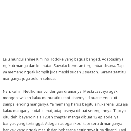
Lalu muncul anime Kimi no Todoke yang bagus banged. Adaptasinya
ngikuti manga dan keimutan Sawako beneran tergambar disana. Tapi
ya memang nggak komplit juga meski sudah 2 season. Karena saat itu
manganya juga belum selesai.
Nah, kali ini Netflix muncul dengan dramanya. Meski castnya agak
mengecewakan kalau menurutku, tapi kisahnya dibuat mengikuti
sampai ending manganya. Ya memang harus begitu sih, karena lucu aja
kalau manganya udah tamat, adaptasinya dibuat setengahnya. Tapi ya
gitu deh, bayangin aja 120an chapter manga dibuat 12 episode, ya
banyak yang tertinggal. Adegan-adegan kecil tapi seru di manganya
banyak yang nggak masuk dan beberapa settingnya juga diganti. Tapi