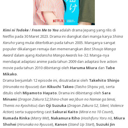
Kimi ni Todoke
/
From Me to You
adalah drama Jepang yang rilis di
Netflix pada 30 Maret 2023. Drama ini diangkat dari manga karya
Shiina
Karuho
yang mulai diterbitkan pada tahun 2005. Manganya sangat
populer dikalangan remaja dan memenangkan
Best Shoujo Manga
Award
dalam ajang
Kodansha Manga Awards
ke-32. Manga-nya
mendapat adaptasi anime pada tahun 2009 dan adaptasi live action
movie pada tahun 2010 dibintangi oleh
Haruma Miura
dan
Tabe
Mikako
.
Drama berjumlah 12 episode ini, disutradarai oleh
Takehito Shinjo
(
Hirunaka no Ryuusei
) dan
Kikuchi Takeo
(
Taisho Shiyou yo
), serta
ditulis oleh
Miyamoto Hayato
. Drama ini dibintangi oleh
Sara
Minami
(
Dragon Zakura S2,Shino-chan wa Jibun no Namae ga Ienai,
Themis no Kyoshitsu
) dan
Oji Suzuka
(
Dragon Zakura S2, Silent, Violence
Action
) serta supporting cast
Sakurai Kaito
(
Mirai e no 10 Count
),
Kumada Rinka
(
Marry Me!
),
Nakamura Riho
(
Hoshifuru Yoru ni
),
Miura
Shohei
(
Hirunaka no Ryuusei
),
Kanon
(
Stand Up Start
),
Suzuki Jin