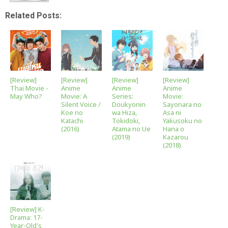
Related Posts:
[Review]
[Review]
[Review]
[Review]
Thai Movie -
Anime
Anime
Anime
May Who?
Movie: A
Series:
Movie:
Silent Voice /
Doukyonin
Sayonara no
Koe no
wa Hiza,
Asa ni
Katachi
Tokidoki,
Yakusoku no
(2016)
Atama no Ue
Hana o
(2019)
Kazarou
(2018)
[Review] K-
Drama: 17-
Year-Old's