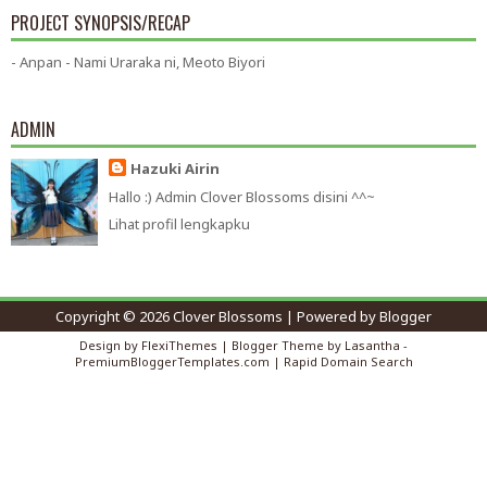
PROJECT SYNOPSIS/RECAP
- Anpan - Nami Uraraka ni, Meoto Biyori
ADMIN
Hazuki Airin
Hallo :) Admin Clover Blossoms disini ^^~
Lihat profil lengkapku
Copyright ©
2026
Clover Blossoms
| Powered by
Blogger
Design by
FlexiThemes
| Blogger Theme by
Lasantha
-
PremiumBloggerTemplates.com
|
Rapid Domain Search