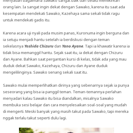
menyadari bagaimana Sawako sangat baik dan selalu memikirkan
orang lain. Ia sangat ingin dekat dengan Sawako, karena itu saat ada
kesempatan mendekati Sawako, Kazehaya sama sekali tidak ragu
untuk mendekati gadis itu.
Karena acara uji nyali pada musim panas, Kuronuma ingin berguna dan
ia setuju menjadi hantu setelah ia berdiskusi dengan teman
sekelasnya
Yoshida Chizuru
dan
Yano Ayane
. Tapi ia khawatir karena ia
tidak bisa memanggil hantu. Sejak saat itu, ia dekat dengan Chizuru
dan Ayane. Bahkan saat pergantian kursi di kelas, tidak ada yang mau
duduk dekat Sawako, Kazehaya, Chizuru dan Ayane duduk
mengelilinginya. Sawako senang sekali saat itu.
Sawako mulai memperlihatkan dirinya yang sebenarnya sejak ia punya
seseorang yang bisa ia panggil teman. Teman-temannya perlahan
menyadari kalau Sawako itu bisa diandalkan, misalnya Sawako
membuka sesi belajar dan cara menyelesaikan soal-soal yang mudah
di mengerti. Meski banyak yang masih takut pada Sawako, tapi mereka
nggak terlalu takut seperti dulu lagi.