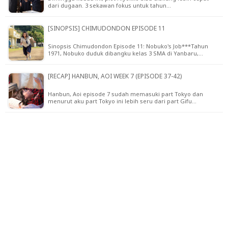
dari dugaan. 3 sekawan fokus untuk tahun…
[SINOPSIS] CHIMUDONDON EPISODE 11
Sinopsis Chimudondon Episode 11: Nobuko's Job***Tahun
1971, Nobuko duduk dibangku kelas 3 SMA di Yanbaru,…
[RECAP] HANBUN, AOI WEEK 7 (EPISODE 37-42)
Hanbun, Aoi episode 7 sudah memasuki part Tokyo dan
menurut aku part Tokyo ini lebih seru dari part Gifu…