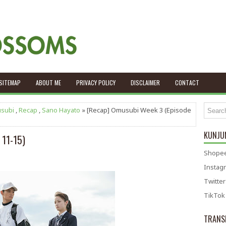
SITEMAP
ABOUT ME
PRIVACY POLICY
DISCLAIMER
CONTACT
subi
,
Recap
,
Sano Hayato
» [Recap] Omusubi Week 3 (Episode
KUNJUN
 11-15)
Shopee
Instag
Twitter
TikTok
TRANS