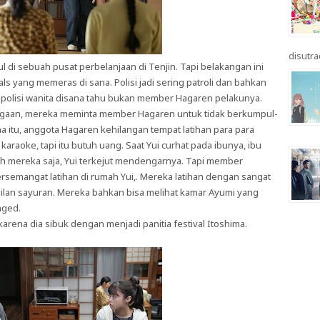
disutrad
 di sebuah pusat perbelanjaan di Tenjin. Tapi belakangan ini
s yang memeras di sana. Polisi jadi sering patroli dan bahkan
polisi wanita disana tahu bukan member Hagaren pelakunya.
rigaan, mereka meminta member Hagaren untuk tidak berkumpul-
ena itu, anggota Hagaren kehilangan tempat latihan para para
karaoke, tapi itu butuh uang. Saat Yui curhat pada ibunya, ibu
h mereka saja, Yui terkejut mendengarnya. Tapi member
semangat latihan di rumah Yui,. Mereka latihan dengan sangat
emilan sayuran. Mereka bahkan bisa melihat kamar Ayumi yang
nged.
karena dia sibuk dengan menjadi panitia festival Itoshima.