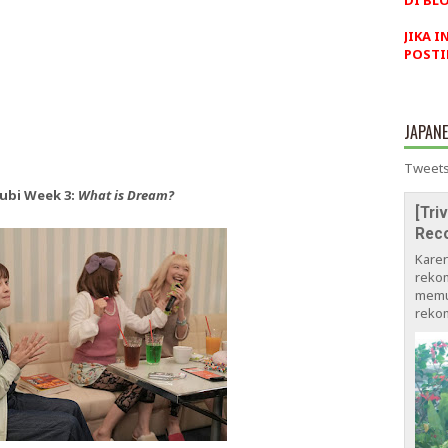
DI BLO
JIKA I
POSTI
JAPAN
Tweets
bi Week 3:
What is Dream?
[Tri
Rec
Kare
rekom
memu
rekom