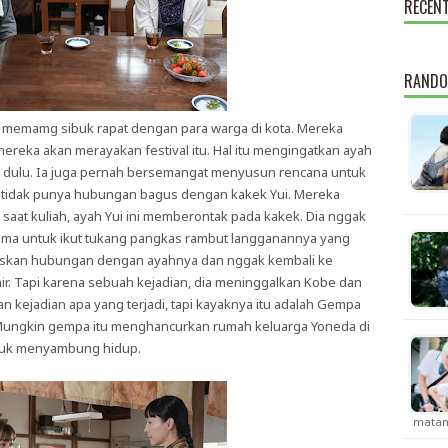
RECEN
RANDO
n memamg sibuk rapat dengan para warga di kota. Mereka
reka akan merayakan festival itu. Hal itu mengingatkan ayah
be dulu. Ia juga pernah bersemangat menyusun rencana untuk
 dia tidak punya hubungan bagus dengan kakek Yui. Mereka
saat kuliah, ayah Yui ini memberontak pada kakek. Dia nggak
ima untuk ikut tukang pangkas rambut langganannya yang
tuskan hubungan dengan ayahnya dan nggak kembali ke
ir. Tapi karena sebuah kejadian, dia meninggalkan Kobe dan
an kejadian apa yang terjadi, tapi kayaknya itu adalah Gempa
. Mungkin gempa itu menghancurkan rumah keluarga Yoneda di
tuk menyambung hidup.
matan