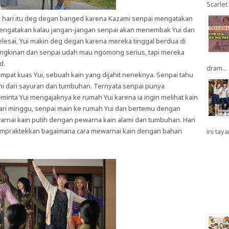
Scarlet 
, hari itu deg degan banged karena Kazami senpai mengatakan
 mengatakan kalau jangan-jangan senpai akan menembak Yui dan
elesai, Yui makin deg degan karena mereka tinggal berdua di
ungkinan dan senpai udah mau ngomong serius, tapi mereka
d.
dram...
tempat kuas Yui, sebuah kain yang dijahit neneknya. Senpai tahu
mi dari sayuran dan tumbuhan. Ternyata senpai punya
minta Yui mengajaknya ke rumah Yui karena ia ingin melihat kain
 hari minggu, senpai main ke rumah Yui dan bertemu dengan
arnai kain putih dengan pewarna kain alami dari tumbuhan. Hari
mempraktekkan bagaimana cara mewarnai kain dengan bahan
ini taya