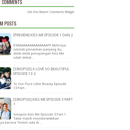
T COMMENTS
Get this
Recent Comments Widget
M POSTS
[PREVIEW] KISS ME EPISODE 1 DAN 2
KYAAAAAAAAAAAAAAA!!!! Akhirnya
setelah penantian panjang itu,
detik-detik penayangan Kiss Me
udah dekat…
[SINOPSIS] A LOVE SO BEAUTIFUL
EPISODE 13-2
To Our Pure Little Beauty Episode
13 Part…
[SINOPSIS] KISS ME EPISODE 3 PART
1
Sinopsis Kiss Me Episode 3 Part 1
Taliw masih membelalakkan
ya karena Tenten ada di…