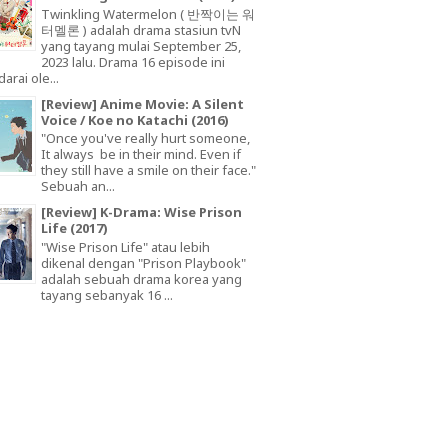
Twinkling Watermelon ( 반짝이는 워
터멜론 ) adalah drama stasiun tvN
yang tayang mulai September 25,
2023 lalu. Drama 16 episode ini
arai ole...
[Review] Anime Movie: A Silent
Voice / Koe no Katachi (2016)
"Once you've really hurt someone,
It always be in their mind. Even if
they still have a smile on their face."
Sebuah an...
[Review] K-Drama: Wise Prison
Life (2017)
"Wise Prison Life" atau lebih
dikenal dengan "Prison Playbook"
adalah sebuah drama korea yang
tayang sebanyak 16 ...