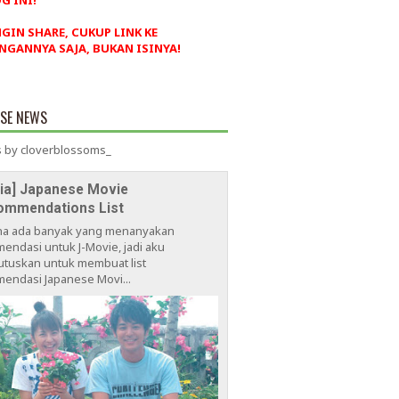
G INI!
NGIN SHARE, CUKUP LINK KE
NGANNYA SAJA, BUKAN ISINYA!
ESE NEWS
 by cloverblossoms_
via] Japanese Movie
ommendations List
na ada banyak yang menanyakan
endasi untuk J-Movie, jadi aku
tuskan untuk membuat list
endasi Japanese Movi...