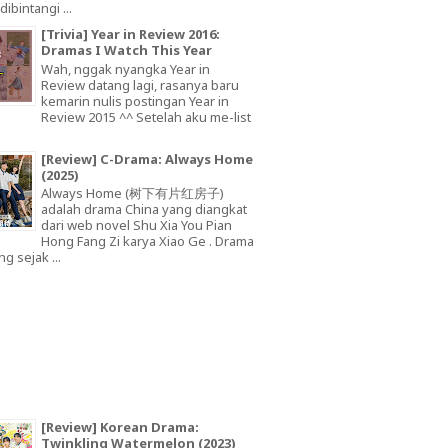
dibintangi ...
[Trivia] Year in Review 2016:
Dramas I Watch This Year
Wah, nggak nyangka Year in
Review datang lagi, rasanya baru
kemarin nulis postingan Year in
Review 2015 ^^ Setelah aku me-list
[Review] C-Drama: Always Home
(2025)
Always Home (树下有片红房子)
adalah drama China yang diangkat
dari web novel Shu Xia You Pian
Hong Fang Zi karya Xiao Ge . Drama
ng sejak ...
[Review] Korean Drama:
Twinkling Watermelon (2023)