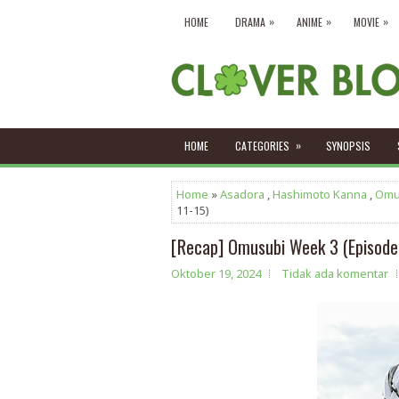
»
»
»
HOME
DRAMA
ANIME
MOVIE
»
HOME
CATEGORIES
SYNOPSIS
Home
»
Asadora
,
Hashimoto Kanna
,
Omu
11-15)
[Recap] Omusubi Week 3 (Episode
Oktober 19, 2024
Tidak ada komentar