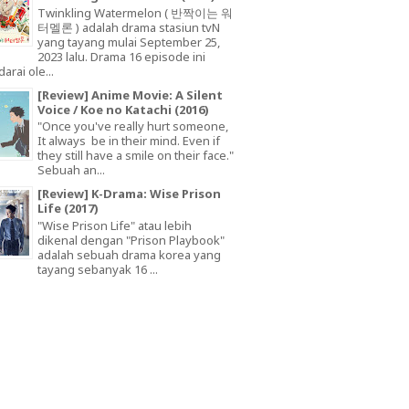
Twinkling Watermelon ( 반짝이는 워
터멜론 ) adalah drama stasiun tvN
yang tayang mulai September 25,
2023 lalu. Drama 16 episode ini
arai ole...
[Review] Anime Movie: A Silent
Voice / Koe no Katachi (2016)
"Once you've really hurt someone,
It always be in their mind. Even if
they still have a smile on their face."
Sebuah an...
[Review] K-Drama: Wise Prison
Life (2017)
"Wise Prison Life" atau lebih
dikenal dengan "Prison Playbook"
adalah sebuah drama korea yang
tayang sebanyak 16 ...