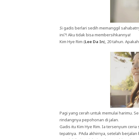
S
i gadis berlari sedih memanggil sahaba
ini?! Aku tidak bisa membersihkannya!
Kim Hye Rim (
Lee Da In
), 20 tahun. Apak
Pagi yang cerah untuk memulai harimu. S
rindangnya pepohonan di jalan.
Gadis itu Kim Hye Rim. Ia tersenyum ceri
tepatnya. PAda akhirnya, setelah berjalan