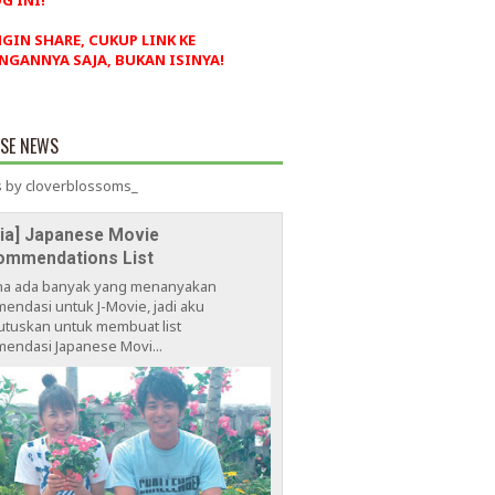
G INI!
NGIN SHARE, CUKUP LINK KE
NGANNYA SAJA, BUKAN ISINYA!
ESE NEWS
 by cloverblossoms_
via] Japanese Movie
ommendations List
na ada banyak yang menanyakan
endasi untuk J-Movie, jadi aku
tuskan untuk membuat list
endasi Japanese Movi...