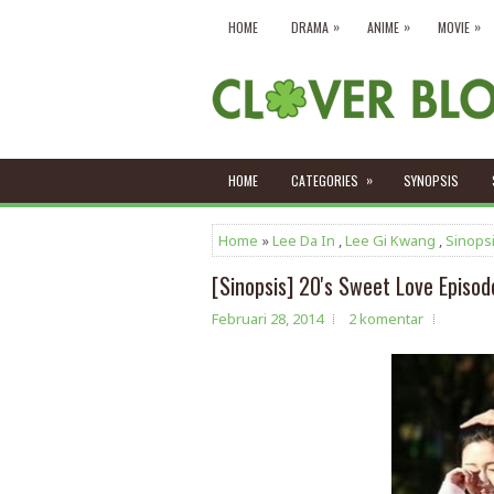
»
»
»
HOME
DRAMA
ANIME
MOVIE
»
HOME
CATEGORIES
SYNOPSIS
Home
»
Lee Da In
,
Lee Gi Kwang
,
Sinops
[Sinopsis] 20's Sweet Love Episod
Februari 28, 2014
2 komentar