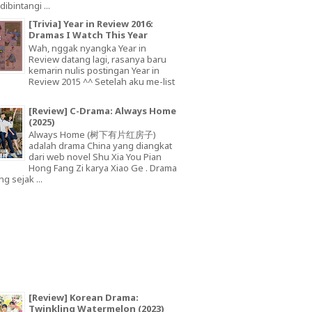
dibintangi ...
[Trivia] Year in Review 2016:
Dramas I Watch This Year
Wah, nggak nyangka Year in
Review datang lagi, rasanya baru
kemarin nulis postingan Year in
Review 2015 ^^ Setelah aku me-list
[Review] C-Drama: Always Home
(2025)
Always Home (树下有片红房子)
adalah drama China yang diangkat
dari web novel Shu Xia You Pian
Hong Fang Zi karya Xiao Ge . Drama
ng sejak ...
[Review] Korean Drama:
Twinkling Watermelon (2023)