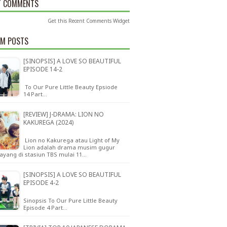
T COMMENTS
Get this
Recent Comments Widget
M POSTS
[SINOPSIS] A LOVE SO BEAUTIFUL
EPISODE 14-2
To Our Pure Little Beauty Epsiode
14 Part…
[REVIEW] J-DRAMA: LION NO
KAKUREGA (2024)
Lion no Kakurega atau Light of My
Lion adalah drama musim gugur
ayang di stasiun TBS mulai 11…
[SINOPSIS] A LOVE SO BEAUTIFUL
EPISODE 4-2
Sinopsis To Our Pure Little Beauty
Episode 4 Part…