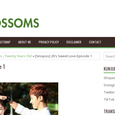
SITEMAP
ABOUT ME
PRIVACY POLICY
DISCLAIMER
CONTACT
is
,
Twenty Years Old
» [Sinopsis] 20's Sweet Love Episode 1
e 1
KUNJUN
Shopee
Instag
Twitter
TikTok
TRANS