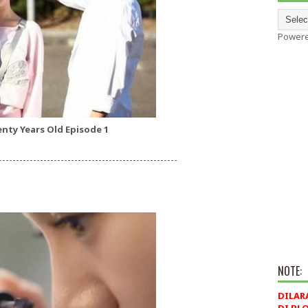
Power
nty Years Old Episode 1
----------------------------------------------------
NOTE:
DILAR