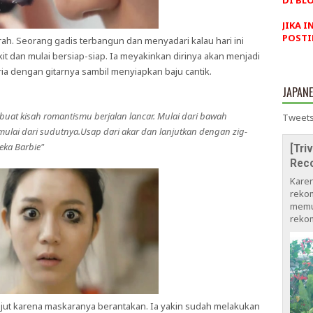
DI BLO
JIKA I
POSTI
rah. Seorang gadis terbangun dan menyadari kalau hari ini
t dan mulai bersiap-siap. Ia meyakinkan dirinya akan menjadi
ria dengan gitarnya sambil menyiapkan baju cantik.
JAPAN
uat kisah romantismu berjalan lancar. Mulai dari bawah
Tweets
mulai dari sudutnya.Usap dari akar dan lanjutkan dengan zig-
eka Barbie"
[Tri
Rec
Kare
rekom
memu
rekom
rkejut karena maskaranya berantakan. Ia yakin sudah melakukan