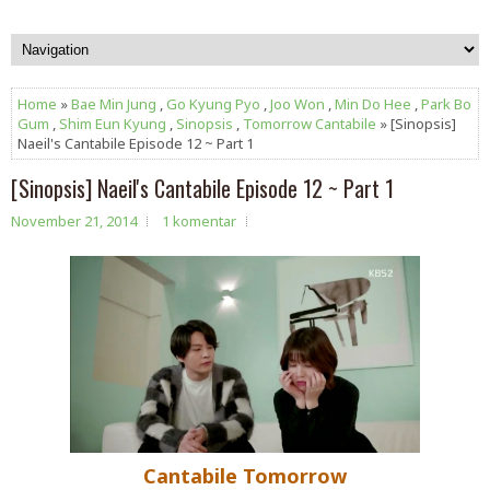
Home
»
Bae Min Jung
,
Go Kyung Pyo
,
Joo Won
,
Min Do Hee
,
Park Bo
Gum
,
Shim Eun Kyung
,
Sinopsis
,
Tomorrow Cantabile
» [Sinopsis]
Naeil's Cantabile Episode 12 ~ Part 1
[Sinopsis] Naeil's Cantabile Episode 12 ~ Part 1
November 21, 2014
1 komentar
Cantabile Tomorrow