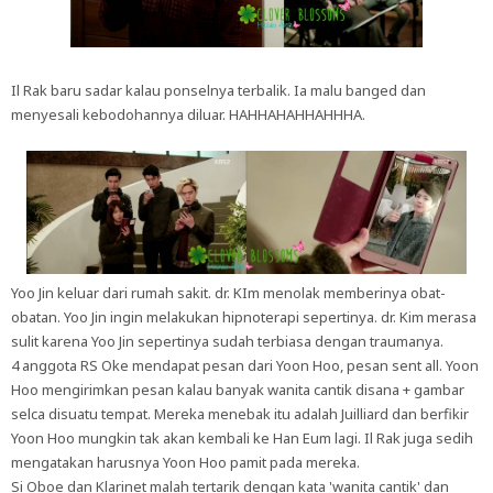
Il Rak baru sadar kalau ponselnya terbalik. Ia malu banged dan
menyesali kebodohannya diluar. HAHHAHAHHAHHHA.
Yoo Jin keluar dari rumah sakit. dr. KIm menolak memberinya obat-
obatan. Yoo Jin ingin melakukan hipnoterapi sepertinya. dr. Kim merasa
sulit karena Yoo Jin sepertinya sudah terbiasa dengan traumanya.
4 anggota RS Oke mendapat pesan dari Yoon Hoo, pesan sent all. Yoon
Hoo mengirimkan pesan kalau banyak wanita cantik disana + gambar
selca disuatu tempat. Mereka menebak itu adalah Juilliard dan berfikir
Yoon Hoo mungkin tak akan kembali ke Han Eum lagi. Il Rak juga sedih
mengatakan harusnya Yoon Hoo pamit pada mereka.
Si Oboe dan Klarinet malah tertarik dengan kata 'wanita cantik' dan