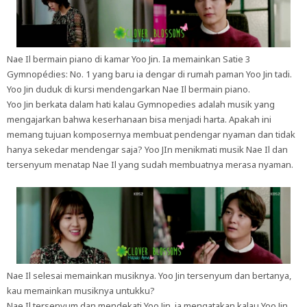
Nae Il bermain piano di kamar Yoo Jin. Ia memainkan Satie 3
Gymnopédies: No. 1 yang baru ia dengar di rumah paman Yoo Jin tadi.
Yoo Jin duduk di kursi mendengarkan Nae Il bermain piano.
Yoo Jin berkata dalam hati kalau Gymnopedies adalah musik yang
mengajarkan bahwa keserhanaan bisa menjadi harta. Apakah ini
memang tujuan komposernya membuat pendengar nyaman dan tidak
hanya sekedar mendengar saja? Yoo JIn menikmati musik Nae Il dan
tersenyum menatap Nae Il yang sudah membuatnya merasa nyaman.
Nae Il selesai memainkan musiknya. Yoo Jin tersenyum dan bertanya,
kau memainkan musiknya untukku?
Nae Il tersenyum dan mendekati Yoo Jin, ia mengatakan kalau Yoo Jin