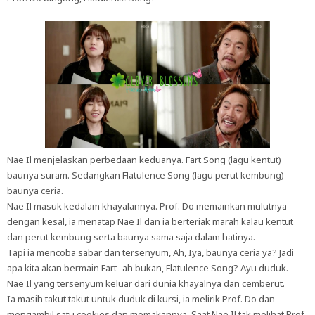
Nae Il menjelaskan perbedaan keduanya. Fart Song (lagu kentut)
baunya suram. Sedangkan Flatulence Song (lagu perut kembung)
baunya ceria.
Nae Il masuk kedalam khayalannya. Prof. Do memainkan mulutnya
dengan kesal, ia menatap Nae Il dan ia berteriak marah kalau kentut
dan perut kembung serta baunya sama saja dalam hatinya.
Tapi ia mencoba sabar dan tersenyum, Ah, Iya, baunya ceria ya? Jadi
apa kita akan bermain Fart- ah bukan, Flatulence Song? Ayu duduk.
Nae Il yang tersenyum keluar dari dunia khayalnya dan cemberut.
Ia masih takut takut untuk duduk di kursi, ia melirik Prof. Do dan
mengambil satu cookies dan memakannya. Saat Nae Il tak melihat Prof.