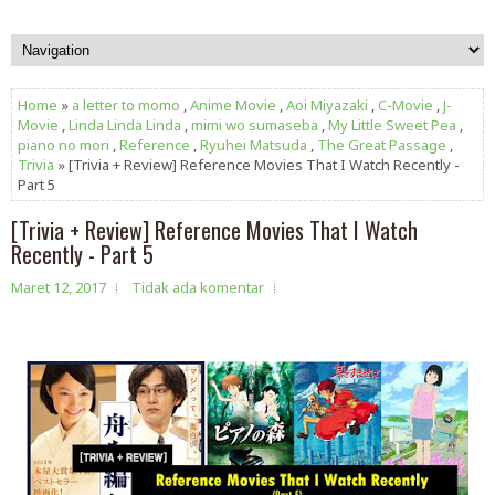
Home
»
a letter to momo
,
Anime Movie
,
Aoi Miyazaki
,
C-Movie
,
J-
Movie
,
Linda Linda Linda
,
mimi wo sumaseba
,
My Little Sweet Pea
,
piano no mori
,
Reference
,
Ryuhei Matsuda
,
The Great Passage
,
Trivia
» [Trivia + Review] Reference Movies That I Watch Recently -
Part 5
[Trivia + Review] Reference Movies That I Watch
Recently - Part 5
Maret 12, 2017
Tidak ada komentar