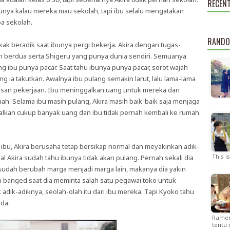
RECEN
nya kalau mereka mau sekolah, tapi ibu selalu mengatakan
pa sekolah.
RANDO
kak beradik saat ibunya pergi bekerja. Akira dengan tugas-
n berdua serta Shigeru yang punya dunia sendiri. Semuanya
ng ibu punya pacar. Saat tahu ibunya punya pacar, sorot wajah
ng ia takutkan. Awalnya ibu pulang semakin larut, lalu lama-lama
asan pekerjaan. Ibu meninggalkan uang untuk mereka dan
ah. Selama ibu masih pulang, Akira masih baik-baik saja menjaga
ggalkan cukup banyak uang dan ibu tidak pernah kembali ke rumah
ibu, Akira berusaha tetap bersikap normal dan meyakinkan adik-
This i
al Akira sudah tahu ibunya tidak akan pulang. Pernah sekali dia
sudah berubah marga menjadi marga lain, makanya dia yakin
ih banged saat dia meminta salah satu pegawai toko untuk
adik-adiknya, seolah-olah itu dari ibu mereka. Tapi Kyoko tahu
eda.
Ramen.
tentu 