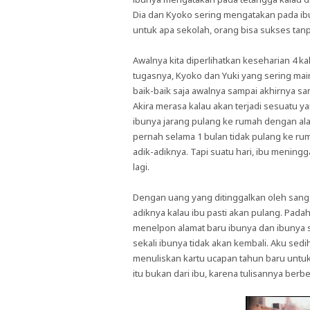
Dia dan Kyoko sering mengatakan pada ibu
untuk apa sekolah, orang bisa sukses tan
Awalnya kita diperlihatkan keseharian 4 ka
tugasnya, Kyoko dan Yuki yang sering mai
baik-baik saja awalnya sampai akhirnya sa
Akira merasa kalau akan terjadi sesuatu ya
ibunya jarang pulang ke rumah dengan al
pernah selama 1 bulan tidak pulang ke rum
adik-adiknya. Tapi suatu hari, ibu menin
lagi.
Dengan uang yang ditinggalkan oleh sang 
adiknya kalau ibu pasti akan pulang. Padah
menelpon alamat baru ibunya dan ibunya 
sekali ibunya tidak akan kembali. Aku sed
menuliskan kartu ucapan tahun baru untuk 
itu bukan dari ibu, karena tulisannya berb