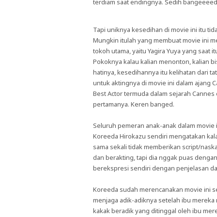
terdiam saat endingnya. Sedih bangeeeed
Tapi uniknya kesedihan di movie ini itu t
Mungkin itulah yang membuat movie ini m
tokoh utama, yaitu Yagira Yuya yang saat i
Pokoknya kalau kalian menonton, kalian bi
hatinya, kesedihannya itu kelihatan dari
untuk aktingnya di movie ini dalam ajang 
Best Actor termuda dalam sejarah Cannes 
pertamanya. Keren banged.
Seluruh pemeran anak-anak dalam movie ini
Koreeda Hirokazu sendiri mengatakan kal
sama sekali tidak memberikan script/na
dan berakting, tapi dia nggak puas denga
berekspresi sendiri dengan penjelasan da
Koreeda sudah merencanakan movie ini sel
menjaga adik-adiknya setelah ibu mereka m
kakak beradik yang ditinggal oleh ibu mere