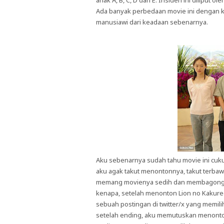
anak A, B, C, D dan E. Insiden ini diliput 
Ada banyak perbedaan movie ini dengan ki
manusiawi dari keadaan sebenarnya.
Aku sebenarnya sudah tahu movie ini cukup
aku agak takut menontonnya, takut terbaw
memang movienya sedih dan membagongka
kenapa, setelah menonton Lion no Kakureg
sebuah postingan di twitter/x yang memi
setelah ending, aku memutuskan menonton