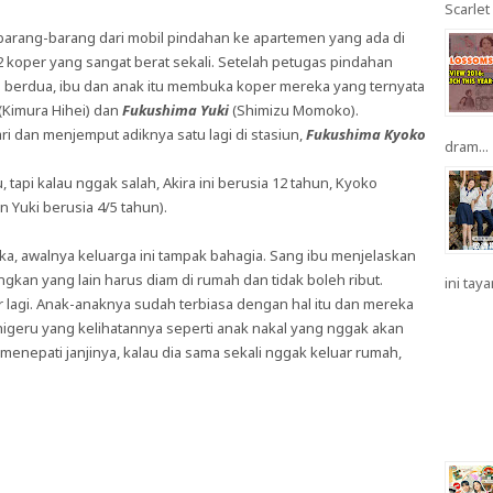
Scarlet 
rang-barang dari mobil pindahan ke apartemen yang ada di
2 koper yang sangat berat sekali. Setelah petugas pindahan
a berdua, ibu dan anak itu membuka koper mereka yang ternyata
(Kimura Hihei) dan
Fukushima Yuki
(Shimizu Momoko).
ri dan menjemput adiknya satu lagi di stasiun,
Fukushima Kyoko
dram...
, tapi kalau nggak salah, Akira ini berusia 12 tahun, Kyoko
 Yuki berusia 4/5 tahun).
ka, awalnya keluarga ini tampak bahagia. Sang ibu menjelaskan
ngkan yang lain harus diam di rumah dan tidak boleh ribut.
ini taya
r lagi. Anak-anaknya sudah terbiasa dengan hal itu dan mereka
igeru yang kelihatannya seperti anak nakal yang nggak akan
 menepati janjinya, kalau dia sama sekali nggak keluar rumah,