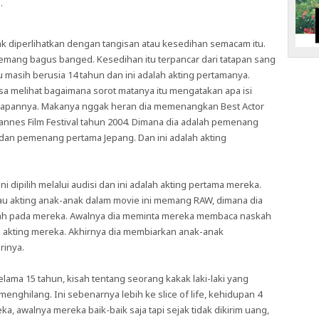
.
idak diperlihatkan dengan tangisan atau kesedihan semacam itu.
emang bagus banged. Kesedihan itu terpancar dari tatapan sang
tu masih berusia 14 tahun dan ini adalah akting pertamanya.
sa melihat bagaimana sorot matanya itu mengatakan apa isi
 tatapannya. Makanya nggak heran dia memenangkan Best Actor
Cannes Film Festival tahun 2004. Dimana dia adalah pemenang
dan pemenang pertama Jepang. Dan ini adalah akting
 dipilih melalui audisi dan ini adalah akting pertama mereka.
au akting anak-anak dalam movie ini memang RAW, dimana dia
skah pada mereka. Awalnya dia meminta mereka membaca naskah
n akting mereka. Akhirnya dia membiarkan anak-anak
rinya.
ama 15 tahun, kisah tentang seorang kakak laki-laki yang
enghilang. Ini sebenarnya lebih ke slice of life, kehidupan 4
ka, awalnya mereka baik-baik saja tapi sejak tidak dikirim uang,