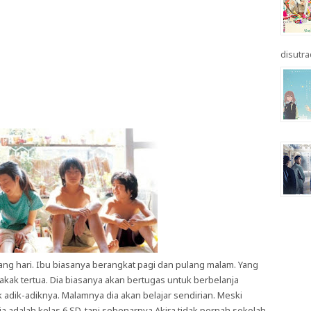
disutrad
ang hari. Ibu biasanya berangkat pagi dan pulang malam. Yang
akak tertua. Dia biasanya akan bertugas untuk berbelanja
dik-adiknya. Malamnya dia akan belajar sendirian. Meski
 adalah kelas 6 SD, tapi sebenarnya Akira tidak pernah sekolah.