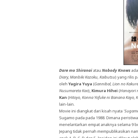
Dare mo Shiranai
atau
Nobody Knows
ada
Diary, Manbiki Kazoku, Kaibutsu
) yang rilis
oleh
Yagira Yuya
(
Gannibal, Lion no Kakure
Nusumareta Kao
),
Kimura Hihei
(
Hanayori
Kan
(
Hitoyo, Konna Yofuke ni Banana Kayo,
lain-lain.
Movie ini diangkat dari kisah nyata
'Sugamo
Sugamo pada pada 1988. Dimana peristiwa 
menelantarkan empat anaknya selama 9 bu
Jepang tidak pernah mempublikasikan nam