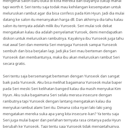
mengenai salon baru buka di kota mereka dan biayanya cukup mahal
tapi worth it. Seri tentu saja todak mau kehilangan kesempatan untuk
meluruskan rambut agar dia bisa confess pada Kim Hyun. Jadi dia mulai
datang ke salon itu menanyakan harga dll. Dan akhirnya dia tahu kalau
salon itu ternyata adalah milik ibu Yunseok. Seri mulai sok dekat
mengatakan kalau dia adalah penyelamat Yunsek, demi mendapatkan
diskon untuk meluruskan rambutnya. Kayaknya ibu Yunseok juga tahu
niat awal Seri dan meminta Seri menjaga Yunseok sampai Yunseok
sembuh dan bisa berjalan lagi. Jadi jika Seri mau berteman dengan
Yunseok dan membantunya, maka ibu akan meluruskan rambut Seri
secara gratis.
Seri tentu saja bersemangat berteman dengan Yunseok dan sangat
baik pada Yunseok. Aku bisa melihat bagaimana Yunseok mulai baper
pada Seri meski Seri kelihatan banged kalau dia masih menyukai Kim
Hyun. Aku suka bagaimana Seri selalu merasa insecure dengan
rambutnya tapi Yunseok dengan lantang mengatakan kalau dia
menyukai rambut alami Seri itu. Dimana coba nyari laki-laki yang
mengatakan mereka suka apa yang kita insecure-kan? Ya tentu saja
Seri juga mulai baper dan perlahan ternyata rasa cintanya pada Hyun
berubah ke Yunseok. Tapi tentu saja Yunseok tidak mengetahuinya.