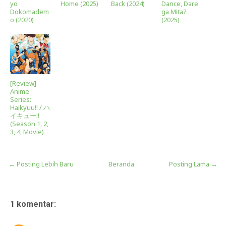
yo
Home (2025)
Back (2024)
Dance, Dare
Dokomadem
ga Mita?
o (2020)
(2025)
[Review]
Anime
Series:
Haikyuu!! / ハ
イキュー!!
(Season 1, 2,
3, 4, Movie)
← Posting Lebih Baru
Beranda
Posting Lama →
1 komentar: