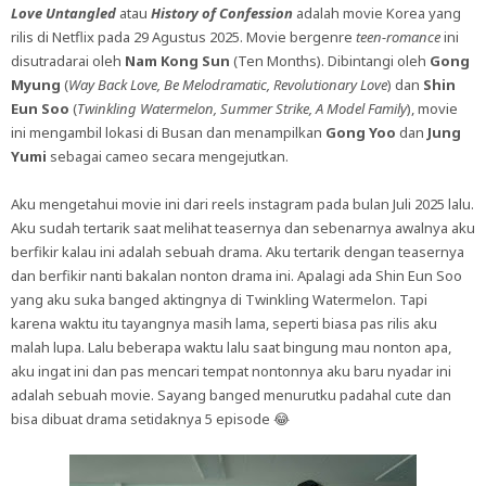
Love Untangled
atau
History of Confession
adalah movie Korea yang
rilis di Netflix pada 29 Agustus 2025. Movie bergenre
teen-romance
ini
disutradarai oleh
Nam Kong Sun
(Ten Months). Dibintangi oleh
Gong
Myung
(
Way Back Love, Be Melodramatic, Revolutionary Love
) dan
Shin
Eun Soo
(
Twinkling Watermelon, Summer Strike, A Model Family
), movie
ini mengambil lokasi di Busan dan menampilkan
Gong Yoo
dan
Jung
Yumi
sebagai cameo secara mengejutkan.
Aku mengetahui movie ini dari reels instagram pada bulan Juli 2025 lalu.
Aku sudah tertarik saat melihat teasernya dan sebenarnya awalnya aku
berfikir kalau ini adalah sebuah drama. Aku tertarik dengan teasernya
dan berfikir nanti bakalan nonton drama ini. Apalagi ada Shin Eun Soo
yang aku suka banged aktingnya di Twinkling Watermelon. Tapi
karena waktu itu tayangnya masih lama, seperti biasa pas rilis aku
malah lupa. Lalu beberapa waktu lalu saat bingung mau nonton apa,
aku ingat ini dan pas mencari tempat nontonnya aku baru nyadar ini
adalah sebuah movie. Sayang banged menurutku padahal cute dan
bisa dibuat drama setidaknya 5 episode 😂