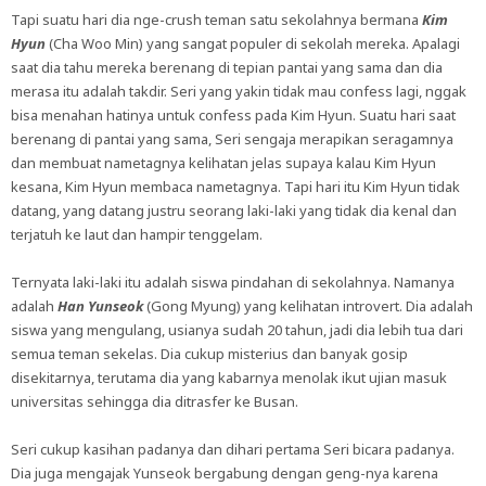
Tapi suatu hari dia nge-crush teman satu sekolahnya bermana
Kim
Hyun
(Cha Woo Min) yang sangat populer di sekolah mereka. Apalagi
saat dia tahu mereka berenang di tepian pantai yang sama dan dia
merasa itu adalah takdir. Seri yang yakin tidak mau confess lagi, nggak
bisa menahan hatinya untuk confess pada Kim Hyun. Suatu hari saat
berenang di pantai yang sama, Seri sengaja merapikan seragamnya
dan membuat nametagnya kelihatan jelas supaya kalau Kim Hyun
kesana, Kim Hyun membaca nametagnya. Tapi hari itu Kim Hyun tidak
datang, yang datang justru seorang laki-laki yang tidak dia kenal dan
terjatuh ke laut dan hampir tenggelam.
Ternyata laki-laki itu adalah siswa pindahan di sekolahnya. Namanya
adalah
Han Yunseok
(Gong Myung) yang kelihatan introvert. Dia adalah
siswa yang mengulang, usianya sudah 20 tahun, jadi dia lebih tua dari
semua teman sekelas. Dia cukup misterius dan banyak gosip
disekitarnya, terutama dia yang kabarnya menolak ikut ujian masuk
universitas sehingga dia ditrasfer ke Busan.
Seri cukup kasihan padanya dan dihari pertama Seri bicara padanya.
Dia juga mengajak Yunseok bergabung dengan geng-nya karena