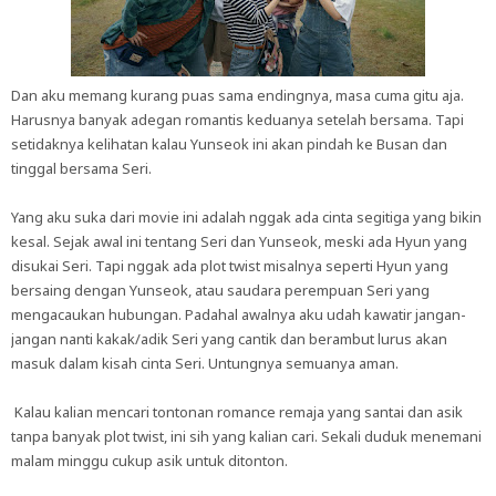
Dan aku memang kurang puas sama endingnya, masa cuma gitu aja.
Harusnya banyak adegan romantis keduanya setelah bersama. Tapi
setidaknya kelihatan kalau Yunseok ini akan pindah ke Busan dan
tinggal bersama Seri.
Yang aku suka dari movie ini adalah nggak ada cinta segitiga yang bikin
kesal. Sejak awal ini tentang Seri dan Yunseok, meski ada Hyun yang
disukai Seri. Tapi nggak ada plot twist misalnya seperti Hyun yang
bersaing dengan Yunseok, atau saudara perempuan Seri yang
mengacaukan hubungan. Padahal awalnya aku udah kawatir jangan-
jangan nanti kakak/adik Seri yang cantik dan berambut lurus akan
masuk dalam kisah cinta Seri. Untungnya semuanya aman.
Kalau kalian mencari tontonan romance remaja yang santai dan asik
tanpa banyak plot twist, ini sih yang kalian cari. Sekali duduk menemani
malam minggu cukup asik untuk ditonton.