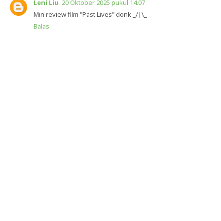
Leni Liu
20 Oktober 2025 pukul 14.07
Min review film "Past Lives" donk _/|\_
Balas