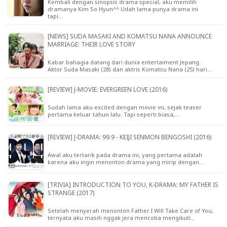
Kembali dengan sinopsis drama special, aku memilih
dramanya Kim So Hyun^^ Udah lama punya drama ini
tapi…
[NEWS] SUDA MASAKI AND KOMATSU NANA ANNOUNCE
MARRIAGE: THEIR LOVE STORY
Kabar bahagia datang dari dunia entertaiment Jepang.
Aktor Suda Masaki (28) dan aktris Komatsu Nana (25) hari…
[REVIEW] J-MOVIE: EVERGREEN LOVE (2016)
Sudah lama aku excited dengan movie ini, sejak teaser
pertama keluar tahun lalu. Tapi seperti biasa,…
[REVIEW] J-DRAMA: 99.9 - KEIJI SENMON BENGOSHI (2016)
Awal aku tertarik pada drama ini, yang pertama adalah
karena aku ingin menonton drama yang mirip dengan…
[TRIVIA] INTRODUCTION TO YOU, K-DRAMA: MY FATHER IS
STRANGE (2017)
Setelah menyerah menonton Father I Will Take Care of You,
ternyata aku masih nggak jera mencoba mengikuti…