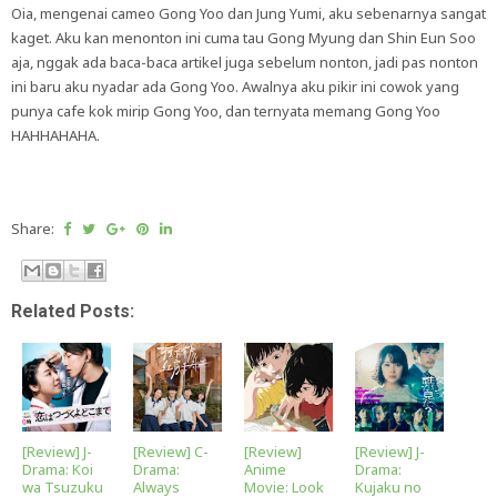
Oia, mengenai cameo Gong Yoo dan Jung Yumi, aku sebenarnya sangat
kaget. Aku kan menonton ini cuma tau Gong Myung dan Shin Eun Soo
aja, nggak ada baca-baca artikel juga sebelum nonton, jadi pas nonton
ini baru aku nyadar ada Gong Yoo. Awalnya aku pikir ini cowok yang
punya cafe kok mirip Gong Yoo, dan ternyata memang Gong Yoo
HAHHAHAHA.
Share:
Related Posts:
[Review] J-
[Review] C-
[Review]
[Review] J-
Drama: Koi
Drama:
Anime
Drama:
wa Tsuzuku
Always
Movie: Look
Kujaku no