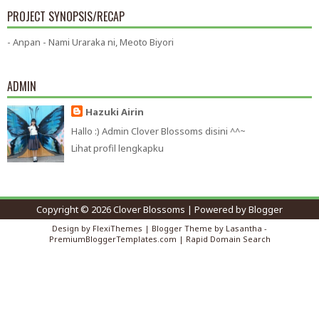
PROJECT SYNOPSIS/RECAP
- Anpan - Nami Uraraka ni, Meoto Biyori
ADMIN
Hazuki Airin
Hallo :) Admin Clover Blossoms disini ^^~
Lihat profil lengkapku
Copyright ©
2026
Clover Blossoms
| Powered by
Blogger
Design by
FlexiThemes
| Blogger Theme by
Lasantha
-
PremiumBloggerTemplates.com
|
Rapid Domain Search