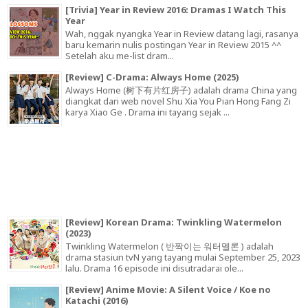
[Trivia] Year in Review 2016: Dramas I Watch This
Year
Wah, nggak nyangka Year in Review datang lagi, rasanya
baru kemarin nulis postingan Year in Review 2015 ^^
Setelah aku me-list dram...
[Review] C-Drama: Always Home (2025)
Always Home (树下有片红房子) adalah drama China yang
diangkat dari web novel Shu Xia You Pian Hong Fang Zi
karya Xiao Ge . Drama ini tayang sejak ...
[Review] Korean Drama: Twinkling Watermelon
(2023)
Twinkling Watermelon ( 반짝이는 워터멜론 ) adalah
drama stasiun tvN yang tayang mulai September 25, 2023
lalu. Drama 16 episode ini disutradarai ole...
[Review] Anime Movie: A Silent Voice / Koe no
Katachi (2016)