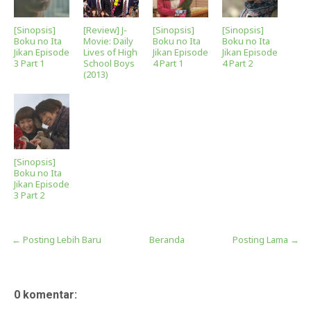
[Sinopsis]
[Review] J-
[Sinopsis]
[Sinopsis]
Boku no Ita
Movie: Daily
Boku no Ita
Boku no Ita
Jikan Episode
Lives of High
Jikan Episode
Jikan Episode
3 Part 1
School Boys
4 Part 1
4 Part 2
(2013)
[Sinopsis]
Boku no Ita
Jikan Episode
3 Part 2
← Posting Lebih Baru
Beranda
Posting Lama →
0 komentar: