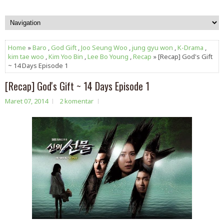
Home
»
Baro
,
God Gift
,
Joo Seung Woo
,
jung gyu won
,
K-Drama
,
kim tae woo
,
Kim Yoo Bin
,
Lee Bo Young
,
Recap
» [Recap] God's Gift
~ 14 Days Episode 1
[Recap] God's Gift ~ 14 Days Episode 1
Maret 07, 2014
2 komentar