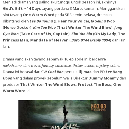
Menjadi drama yang paling aku tunggu untuk season ini, akhirnya
God's Gift ~ 14 Days
tayang perdana 3 Maret kemarin. Menggantikan
slot tayang
One Warm Word
pada SBS senin-selasa, drama ini
dibintangi oleh
Lee Bo Young
(
I Hear Your Voice
),
Jo Seung Woo
(
Horse Doctor
),
Kim Tae Woo
(
That Winter The Wind Blow
),
Jung
Gyu Won
(
Take Care of Us, Captain
),
Kim Yoo Bin
(
Oh My Lady, The
Princess Man, Mandate of Heaven
),
Baro B1A4
(
Reply 1994
) dan lain
lain.
Drama yang akan tayang sebanyak 16 episode ini bergenre
melodrama, time travel, fantasy, suspense, thriller, action, mystery, crime
.
Drama ini berasal dari SW
Choi Ran
penulis
Iljimae
dan PD
Lee Dong
Hoon
yang dalam proyek sebelumnya ia Direktur
Dummy Mommy
dan
produser
That Winter The Wind Blows, Protect The Boss, One
Warm Word
, dll.