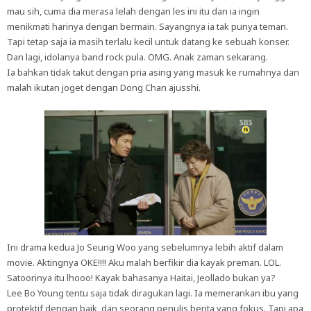
mau sih, cuma dia merasa lelah dengan les ini itu dan ia ingin
menikmati harinya dengan bermain. Sayangnya ia tak punya teman.
Tapi tetap saja ia masih terlalu kecil untuk datang ke sebuah konser.
Dan lagi, idolanya band rock pula. OMG. Anak zaman sekarang.
Ia bahkan tidak takut dengan pria asing yang masuk ke rumahnya dan
malah ikutan joget dengan Dong Chan ajusshi.
Ini drama kedua Jo Seung Woo yang sebelumnya lebih aktif dalam
movie. Aktingnya OKE!!!! Aku malah berfikir dia kayak preman. LOL.
Satoorinya itu lhooo! Kayak bahasanya Haitai, Jeollado bukan ya?
Lee Bo Young tentu saja tidak diragukan lagi. Ia memerankan ibu yang
protektif dengan baik, dan seorang penulis berita yang fokus. Tapi apa