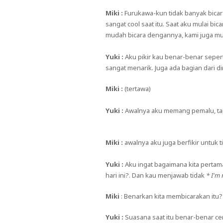
Miki :
Furukawa-kun tidak banyak bicara
sangat cool saat itu. Saat aku mulai bi
mudah bicara dengannya, kami juga mu
Yuki :
Aku pikir kau benar-benar sepert
sangat menarik. Juga ada bagian dari 
Miki :
(tertawa)
Yuki :
Awalnya aku memang pemalu, tapi
Miki :
awalnya aku juga berfikir untuk ti
Yuki :
Aku ingat bagaimana kita pertama
hari ini?. Dan kau menjawab tidak
* I'm 
Miki
: Benarkan kita membicarakan itu?
Yuki :
Suasana saat itu benar-benar cer