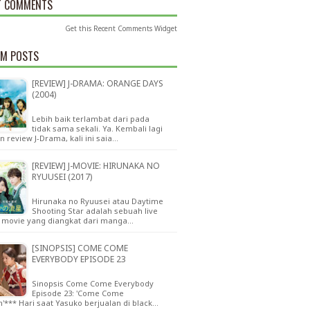
T COMMENTS
Get this
Recent Comments Widget
M POSTS
[REVIEW] J-DRAMA: ORANGE DAYS
(2004)
Lebih baik terlambat dari pada
tidak sama sekali. Ya. Kembali lagi
 review J-Drama, kali ini saia…
[REVIEW] J-MOVIE: HIRUNAKA NO
RYUUSEI (2017)
Hirunaka no Ryuusei atau Daytime
Shooting Star adalah sebuah live
n movie yang diangkat dari manga…
[SINOPSIS] COME COME
EVERYBODY EPISODE 23
Sinopsis Come Come Everybody
Episode 23: 'Come Come
h'*** Hari saat Yasuko berjualan di black…