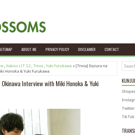
SITEMAP
ABOUT ME
PRIVACY POLICY
DISCLAIMER
CONTACT
ew
,
Itakiss LIT S2
,
Trivia
,
Yuki Furukawa
» [Trivia] Itazura na
Miki Honoka & Yuki Furukawa
KUNJUN
in Okinawa Interview with Miki Honoka & Yuki
Shopee
Instag
Twitter
TikTok
TRANS