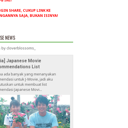
G INI!
NGIN SHARE, CUKUP LINK KE
NGANNYA SAJA, BUKAN ISINYA!
ESE NEWS
 by cloverblossoms_
via] Japanese Movie
ommendations List
na ada banyak yang menanyakan
endasi untuk J-Movie, jadi aku
tuskan untuk membuat list
endasi Japanese Movi...