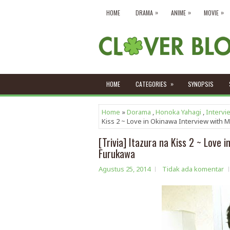
»
»
»
HOME
DRAMA
ANIME
MOVIE
»
HOME
CATEGORIES
SYNOPSIS
Home
»
Dorama
,
Honoka Yahagi
,
Intervi
Kiss 2 ~ Love in Okinawa Interview with 
[Trivia] Itazura na Kiss 2 ~ Love 
Furukawa
Agustus 25, 2014
Tidak ada komentar