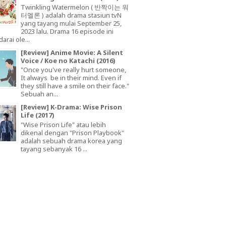
Twinkling Watermelon ( 반짝이는 워
터멜론 ) adalah drama stasiun tvN
yang tayang mulai September 25,
2023 lalu. Drama 16 episode ini
arai ole...
[Review] Anime Movie: A Silent
Voice / Koe no Katachi (2016)
"Once you've really hurt someone,
It always be in their mind. Even if
they still have a smile on their face."
Sebuah an...
[Review] K-Drama: Wise Prison
Life (2017)
"Wise Prison Life" atau lebih
dikenal dengan "Prison Playbook"
adalah sebuah drama korea yang
tayang sebanyak 16 ...