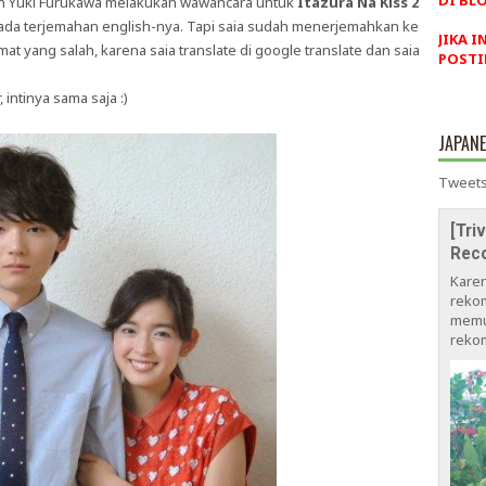
DI BLO
an Yuki Furukawa melakukan wawancara untuk
Itazura Na Kiss 2
 ada terjemahan english-nya. Tapi saia sudah menerjemahkan ke
JIKA I
mat yang salah, karena saia translate di google translate dan saia
POSTI
intinya sama saja :)
JAPAN
Tweets
[Tri
Rec
Kare
rekom
memu
rekom