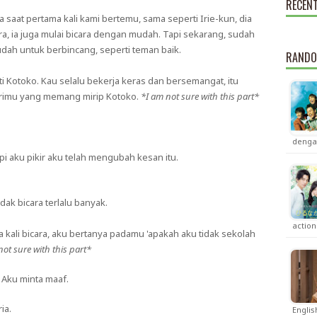
RECEN
 saat pertama kali kami bertemu, sama seperti Irie-kun, dia
cara, ia juga mulai bicara dengan mudah. Tapi sekarang, sudah
dah untuk berbincang, seperti teman baik.
RANDO
i Kotoko. Kau selalu bekerja keras dan bersemangat, itu
dirimu yang memang mirip Kotoko.
*I am not sure with this part*
dengan
 aku pikir aku telah mengubah kesan itu.
dak bicara terlalu banyak.
actio
 kali bicara, aku bertanya padamu 'apakah aku tidak sekolah
not sure with this part*
 Aku minta maaf.
ia.
Englis