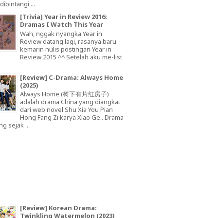
dibintangi ...
[Trivia] Year in Review 2016:
Dramas I Watch This Year
Wah, nggak nyangka Year in
Review datang lagi, rasanya baru
kemarin nulis postingan Year in
Review 2015 ^^ Setelah aku me-list
[Review] C-Drama: Always Home
(2025)
Always Home (树下有片红房子)
adalah drama China yang diangkat
dari web novel Shu Xia You Pian
Hong Fang Zi karya Xiao Ge . Drama
ng sejak ...
[Review] Korean Drama:
Twinkling Watermelon (2023)