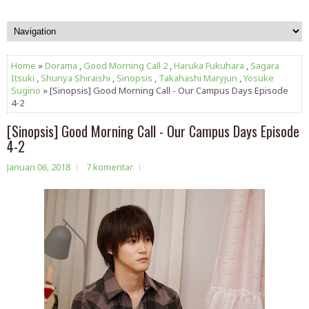
Home
»
Dorama
,
Good Morning Call 2
,
Haruka Fukuhara
,
Sagara
Itsuki
,
Shunya Shiraishi
,
Sinopsis
,
Takahashi Maryjun
,
Yosuke
Sugino
» [Sinopsis] Good Morning Call - Our Campus Days Episode
4-2
[Sinopsis] Good Morning Call - Our Campus Days Episode
4-2
Januari 06, 2018
7 komentar