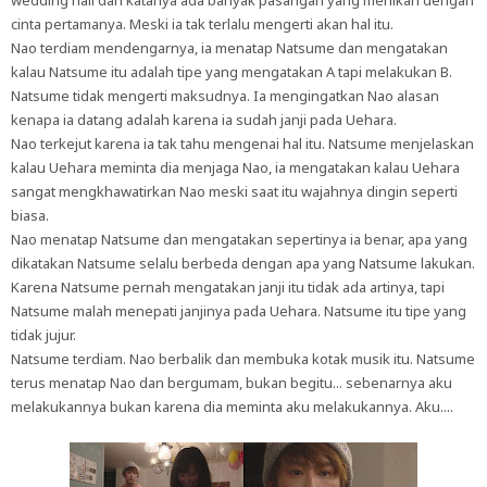
wedding hall dan katanya ada banyak pasangan yang menikah dengan
cinta pertamanya. Meski ia tak terlalu mengerti akan hal itu.
Nao terdiam mendengarnya, ia menatap Natsume dan mengatakan
kalau Natsume itu adalah tipe yang mengatakan A tapi melakukan B.
Natsume tidak mengerti maksudnya. Ia mengingatkan Nao alasan
kenapa ia datang adalah karena ia sudah janji pada Uehara.
Nao terkejut karena ia tak tahu mengenai hal itu. Natsume menjelaskan
kalau Uehara meminta dia menjaga Nao, ia mengatakan kalau Uehara
sangat mengkhawatirkan Nao meski saat itu wajahnya dingin seperti
biasa.
Nao menatap Natsume dan mengatakan sepertinya ia benar, apa yang
dikatakan Natsume selalu berbeda dengan apa yang Natsume lakukan.
Karena Natsume pernah mengatakan janji itu tidak ada artinya, tapi
Natsume malah menepati janjinya pada Uehara. Natsume itu tipe yang
tidak jujur.
Natsume terdiam. Nao berbalik dan membuka kotak musik itu. Natsume
terus menatap Nao dan bergumam, bukan begitu... sebenarnya aku
melakukannya bukan karena dia meminta aku melakukannya. Aku....