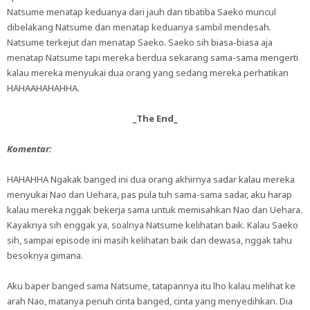
Natsume menatap keduanya dari jauh dan tibatiba Saeko muncul
dibelakang Natsume dan menatap keduanya sambil mendesah.
Natsume terkejut dan menatap Saeko. Saeko sih biasa-biasa aja
menatap Natsume tapi mereka berdua sekarang sama-sama mengerti
kalau mereka menyukai dua orang yang sedang mereka perhatikan
HAHAAHAHAHHA.
_The End_
Komentar:
HAHAHHA Ngakak banged ini dua orang akhirnya sadar kalau mereka
menyukai Nao dan Uehara, pas pula tuh sama-sama sadar, aku harap
kalau mereka nggak bekerja sama untuk memisahkan Nao dan Uehara.
Kayaknya sih enggak ya, soalnya Natsume kelihatan baik. Kalau Saeko
sih, sampai episode ini masih kelihatan baik dan dewasa, nggak tahu
besoknya gimana.
Aku baper banged sama Natsume, tatapannya itu lho kalau melihat ke
arah Nao, matanya penuh cinta banged, cinta yang menyedihkan. Dia