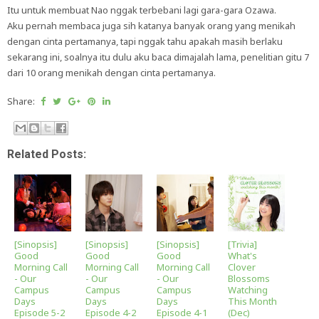
Itu untuk membuat Nao nggak terbebani lagi gara-gara Ozawa.
Aku pernah membaca juga sih katanya banyak orang yang menikah
dengan cinta pertamanya, tapi nggak tahu apakah masih berlaku
sekarang ini, soalnya itu dulu aku baca dimajalah lama, penelitian gitu 7
dari 10 orang menikah dengan cinta pertamanya.
Share:
Related Posts:
[Sinopsis]
[Sinopsis]
[Sinopsis]
[Trivia]
Good
Good
Good
What's
Morning Call
Morning Call
Morning Call
Clover
- Our
- Our
- Our
Blossoms
Campus
Campus
Campus
Watching
Days
Days
Days
This Month
Episode 5-2
Episode 4-2
Episode 4-1
(Dec)