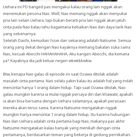
Uehara ini PD banged pas mengakui kalau orang lain nggak akan
menemukan pesona Nao. Well, Nao memang nggak akan menyukai
pria lain selain Uehara, tapi bukan berarti pria lain nggak akan jatuh
cinta pada Nao kalau tahu bagaimana kebaikan Nao dan daya tarik Nao
yang sebenarnya.
Setelah Daichi, kemudian Issei dan sekarang adalah Natsume. Semua
orang yang dekat dengan Nao kayaknya memang bakalan suka sama
Nao, kecuali Abecchi HAHAHAHAHA. Aku kangen Abecchi, dia kemana
ya? Kayaknya dia jadi keluar negeri wkwkkkwkw.
Btw, kenapa Nao galau di episode ini saat Ozawa ditolak adalah
masalah cinta pertama. Nao selalu yakin kalau itu adalah hal yang indah
mencintai hanya 1 orang dalam hidup. Tapi saat Ozawa ditolak, Nao
galau mungkin karena ia mulai nggak percaya diri dan khawatir, apakah
ia akan bisa bersama dengan Uehara selamanya, apakah perasaan
mereka akan terus sama. Karena Natsume mengatakan nggak
mungkin hanya mencintai 1 orang dalam hidup. Itu karena hubungan
Nao dan Uehara adalah cinta pertama bagi Nao, makanya pas akhir
Natsume mengatakan kalau banyak yang menikah dengan cinta
pertamanya, berdasarkan teman yang bekerja di gedung pernikahan.