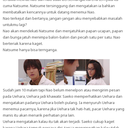
cuma Natsume. Natsume tersinggung dan mengatakan ia bahkan
membatalkan kencannya untuk datang menemui Nao.
Nao terkejut dan bertanya, jangan-jangan aku menyebabkan masalah
untukmu lagi?
Nao akan mendekati Natsume dan menjatuhkan papan ucapan, papan
dan bunga jatuh menimpa balon-balon dan pecah satu per satu. Nao
berteriak karena kaget.
Natsume hanya bisa ternganga.
Sudah jam 10 malam tapi Nao belum menelpon atau mengirim pesan
pada Uehara, Uehara jadi khawatir. Saeko memperhatikan Uehara dan
mengatakan padanya Uehara boleh pulang. Ia menyuruh Uehara
menemui pacarnya, karena jika Uehara tak hati-hati, pacar Uehara yang
manis itu akan menarik perhatian pria lain.
Uehara mengatakan kalau itu tak akan terjadi. Saeko cukup kaget
karena Uehara tampak percaya diri, tapi ia mengingatkan kalau tidak