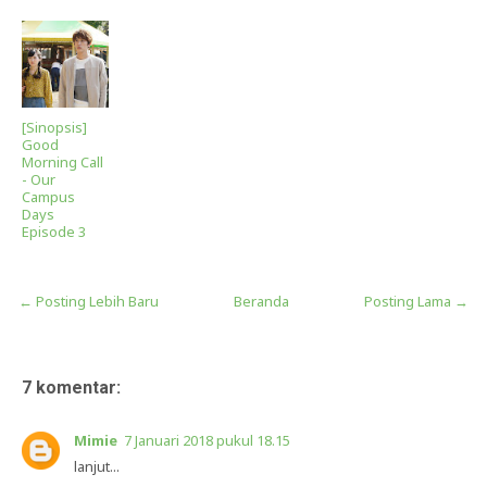
[Sinopsis]
Good
Morning Call
- Our
Campus
Days
Episode 3
← Posting Lebih Baru
Beranda
Posting Lama →
7 komentar:
Mimie
7 Januari 2018 pukul 18.15
lanjut...