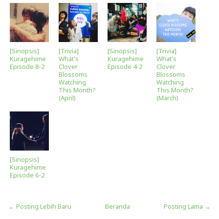
[Sinopsis]
[Trivia]
[Sinopsis]
[Trivia]
Kuragehime
What's
Kuragehime
What's
Episode 8-2
Clover
Episode 4-2
Clover
Blossoms
Blossoms
Watching
Watching
This Month?
This Month?
(April)
(March)
[Sinopsis]
Kuragehime
Episode 6-2
← Posting Lebih Baru
Beranda
Posting Lama →