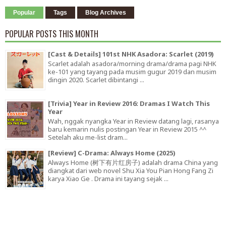
Popular
Tags
Blog Archives
POPULAR POSTS THIS MONTH
[Cast & Details] 101st NHK Asadora: Scarlet (2019)
Scarlet adalah asadora/morning drama/drama pagi NHK
ke-101 yang tayang pada musim gugur 2019 dan musim
dingin 2020. Scarlet dibintangi ...
[Trivia] Year in Review 2016: Dramas I Watch This
Year
Wah, nggak nyangka Year in Review datang lagi, rasanya
baru kemarin nulis postingan Year in Review 2015 ^^
Setelah aku me-list dram...
[Review] C-Drama: Always Home (2025)
Always Home (树下有片红房子) adalah drama China yang
diangkat dari web novel Shu Xia You Pian Hong Fang Zi
karya Xiao Ge . Drama ini tayang sejak ...