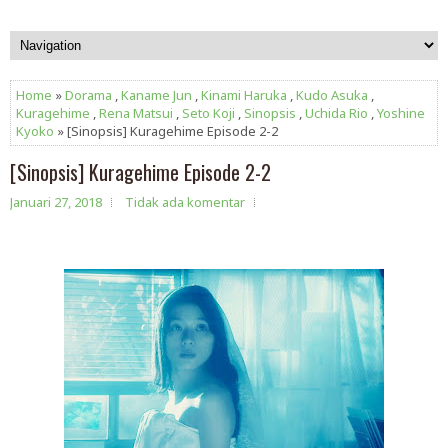
Home
»
Dorama
,
Kaname Jun
,
Kinami Haruka
,
Kudo Asuka
,
Kuragehime
,
Rena Matsui
,
Seto Koji
,
Sinopsis
,
Uchida Rio
,
Yoshine
Kyoko
» [Sinopsis] Kuragehime Episode 2-2
[Sinopsis] Kuragehime Episode 2-2
Januari 27, 2018
Tidak ada komentar