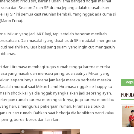
 mengobati rindu sih, karena udah lama banged nggak melihat
u suka dari Season 2 dan SP drama Jepang adalah diusahakan
aji SP ini semua cast reunian kembali. Yang nggak ada cuma si
(Mano Erina).
ai Mikuri yang jadi ART lagi, tapi setelah beneran menikah
perusahaan. Dan masalah yang dibahas di SP ini adalah mengenai
 cuti melahirkan, juga bagi sang suami yang ingin cuti mengasuh
 dibahas.
ikuri dan Hiramasa membagi tugas rumah tangga karena mereka
masa yang masak dan mencuci piring, ada saatnya Mikuri yang
 Mikuri sepenuhnya. Karena jam kerja mereka berbeda mereka
Popu
salah muncul saat Mikuri hamil, Hiramasa nggak se-happy itu
masih shock kali ya dia nggak nyangka akan jadi seorang ayah.
POPUL
ekerjaan rumah karena morning sick-nya, juga karena mood ibu
 yang harus mengurus pekerjaan rumah. Hiramasa sibuk di
gan urusan rumah. Bahkan saat bekerja dia kepikiran nanti kalau
piring, beres-beres dan lain-lain.