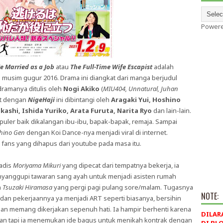
Power
e Married as a Job
atau
The Full-Time Wife Escapist
adalah
 musim gugur 2016. Drama ini diangkat dari manga berjudul
ramanya ditulis oleh
Nogi Akiko
(
MIU404, Unnatural, Juhan
at dengan
NigeHaji
ini dibintangi oleh
Aragaki Yui, Hoshino
akashi, Ishida Yuriko, Arata Furuta, Narita Ryo
dan lain-lain.
puler baik dikalangan ibu-ibu, bapak-bapak, remaja. Sampai
hino Gen
dengan Koi Dance-nya menjadi viral di internet.
fans yang dihapus dari youtube pada masa itu.
adis
Moriyama Mikuri
yang dipecat dari tempatnya bekerja, ia
yanggupi tawaran sang ayah untuk menjadi asisten rumah
n
Tsuzaki Hiramasa
yang pergi pagi pulang sore/malam. Tugasnya
NOTE:
 dan pekerjaannya ya menjadi ART seperti biasanya, bersihin
 dan memang dikerjakan sepenuh hati. Ia hampir berhenti karena
DILAR
aan tapi ia menemukan ide bagus untuk menikah kontrak dengan