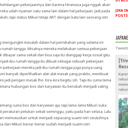
DI BLO
u kehilangan pekerjaannya dan karena Hiramasa juga nggak akan
JIKA I
eka udah nyaman satu sama lain dalam hal pekerjaan. Jadi pada
POSTI
h, tapi status Mikuri tetap ART dengan kata lain seorang istri
JAPAN
 mengungkit masalah dalam hal pernikahan yang selama ini
Tweets
ibu rumah tangga. Misalnya mereka melakukan semua pekerjaan
dibayar sama sekali dan bisa saja itu dianggap kerja sosial gitu.
[Tri
njadi ibu rumah tangga itu dibuat sebagai sebuah pekerjaan
Rec
i pekerjaan mereka jadi ibu rumah tangga juga punya uang
sini banyak diperlihatkan alat-alat masak yang praktis, membuat
Kare
rekom
 jadi pengen masak lho. Kira-kira begitu sih. Tapi itu cuma tema
memu
agaimana hubungan bos dan karyawan itu berubah menjadi saling
rekom
mang cuma bos dan karyawan aja, tapi lama-lama Mikuri suka
peraturan pelukan sekali seminggu, yaitu pada hari selasa. Lalu
dan memutuskan untuk menjadi sepasang suami istri seutuhnya.
sa dan Mikuri benar-benar sudah menjadi suami istri.