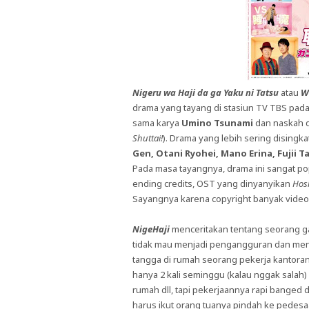
Nigeru wa Haji da ga Yaku ni Tatsu
atau
W
drama yang tayang di stasiun TV TBS pada
sama karya
Umino Tsunami
dan naskah d
Shuttai!
). Drama yang lebih sering disingk
Gen, Otani Ryohei, Mano Erina, Fujii T
Pada masa tayangnya, drama ini sangat po
ending credits, OST yang dinyanyikan
Hos
Sayangnya karena copyright banyak video 
NigeHaji
menceritakan tentang seorang g
tidak mau menjadi pengangguran dan men
tangga di rumah seorang pekerja kantora
hanya 2 kali seminggu (kalau nggak salah)
rumah dll, tapi pekerjaannya rapi banged
harus ikut orang tuanya pindah ke pedes