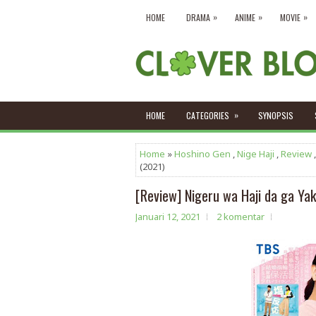
»
»
»
HOME
DRAMA
ANIME
MOVIE
»
HOME
CATEGORIES
SYNOPSIS
Home
»
Hoshino Gen
,
Nige Haji
,
Review
(2021)
[Review] Nigeru wa Haji da ga Yak
Januari 12, 2021
2 komentar