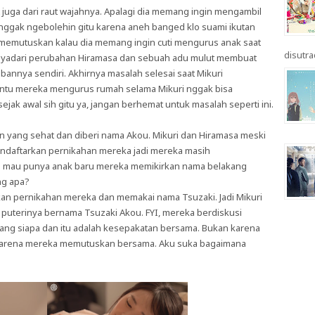
t juga dari raut wajahnya. Apalagi dia memang ingin mengambil
 nggak ngebolehin gitu karena aneh banged klo suami ikutan
ah memutuskan kalau dia memang ingin cuti mengurus anak saat
disutrad
 menyadari perubahan Hiramasa dan sebuah adu mulut membuat
bannya sendiri. Akhirnya masalah selesai saat Mikuri
u mereka mengurus rumah selama Mikuri nggak bisa
ak awal sih gitu ya, jangan berhemat untuk masalah seperti ini.
n yang sehat dan diberi nama Akou. Mikuri dan Hiramasa meski
ndaftarkan pernikahan mereka jadi mereka masih
 mau punya anak baru mereka memikirkan nama belakang
ng apa?
n pernikahan mereka dan memakai nama Tsuzaki. Jadi Mikuri
puterinya bernama Tsuzaki Akou. FYI, mereka berdiskusi
ng siapa dan itu adalah kesepakatan bersama. Bukan karena
i karena mereka memutuskan bersama. Aku suka bagaimana