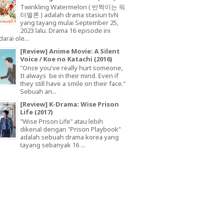
Twinkling Watermelon ( 반짝이는 워
터멜론 ) adalah drama stasiun tvN
yang tayang mulai September 25,
2023 lalu. Drama 16 episode ini
arai ole...
[Review] Anime Movie: A Silent
Voice / Koe no Katachi (2016)
"Once you've really hurt someone,
It always be in their mind. Even if
they still have a smile on their face."
Sebuah an...
[Review] K-Drama: Wise Prison
Life (2017)
"Wise Prison Life" atau lebih
dikenal dengan "Prison Playbook"
adalah sebuah drama korea yang
tayang sebanyak 16 ...