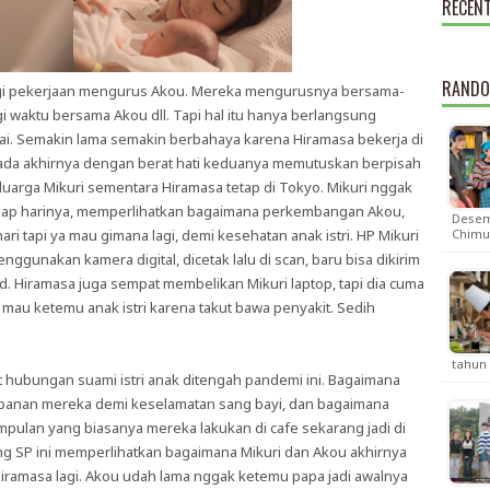
RECEN
RANDO
agi pekerjaan mengurus Akou. Mereka mengurusnya bersama-
waktu bersama Akou dll. Tapi hal itu hanya berlangsung
i. Semakin lama semakin berbahaya karena Hiramasa bekerja di
 Pada akhirnya dengan berat hati keduanya memutuskan berpisah
luarga Mikuri sementara Hiramasa tetap di Tokyo. Mikuri nggak
tiap harinya, memperlihatkan bagaimana perkembangan Akou,
Desemb
i tapi ya mau gimana lagi, demi kesehatan anak istri. HP Mikuri
Chim
gunakan kamera digital, dicetak lalu di scan, baru bisa dikirim
 Hiramasa juga sempat membelikan Mikuri laptop, tapi dia cuma
mau ketemu anak istri karena takut bawa penyakit. Sedih
tahun
 hubungan suami istri anak ditengah pandemi ini. Bagaimana
anan mereka demi keselamatan sang bayi, dan bagaimana
pulan yang biasanya mereka lakukan di cafe sekarang jadi di
ng SP ini memperlihatkan bagaimana Mikuri dan Akou akhirnya
iramasa lagi. Akou udah lama nggak ketemu papa jadi awalnya