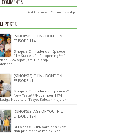
T COMMENTS
Get this
Recent Comments Widget
M POSTS
[SINOPSIS] CHIMUDONDON
EPISODE 114
Sinopsis Chimudondon Episode
114: Successful Re-opening***1
er 1979, tepat jam 11 siang,
udondon…
[SINOPSIS] CHIMUDONDON
EPISODE 41
Sinopsis Chimudondon Episode 41:
New Taste***November 1974,
 ketiga Nobuko di Tokyo. Sebuah majalah…
[SINOPSIS] AGE OF YOUTH 2
EPISODE 12-1
Di Episode 12 ini, para anak kost
dan pria mereka melakukan