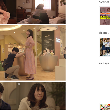
Scarlet 
dram...
ini taya