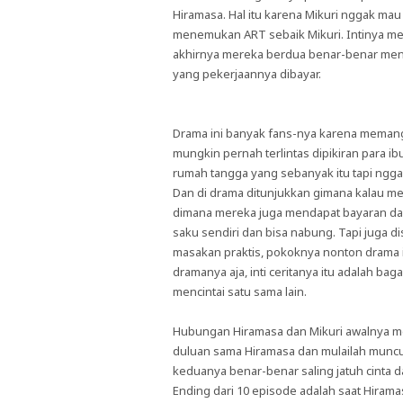
Hiramasa. Hal itu karena Mikuri nggak ma
menemukan ART sebaik Mikuri. Intinya mer
akhirnya mereka berdua benar-benar menika
yang pekerjaannya dibayar.
Drama ini banyak fans-nya karena memang
mungkin pernah terlintas dipikiran para 
rumah tangga yang sebanyak itu tapi nggak 
Dan di drama ditunjukkan gimana kalau me
dimana mereka juga mendapat bayaran dar
saku sendiri dan bisa nabung. Tapi juga di
masakan praktis, pokoknya nonton drama ini
dramanya aja, inti ceritanya itu adalah b
mencintai satu sama lain.
Hubungan Hiramasa dan Mikuri awalnya me
duluan sama Hiramasa dan mulailah muncul 
keduanya benar-benar saling jatuh cinta 
Ending dari 10 episode adalah saat Hirama