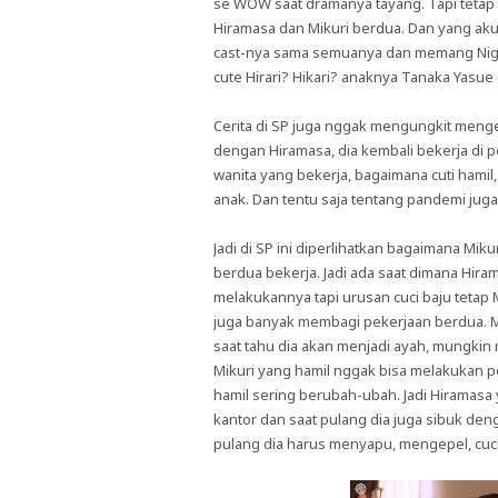
se WOW saat dramanya tayang. Tapi tetap
Hiramasa dan Mikuri berdua. Dan yang ak
cast-nya sama semuanya dan memang NigeH
cute Hirari? Hikari? anaknya Tanaka Yasue 
Cerita di SP juga nggak mengungkit mengen
dengan Hiramasa, dia kembali bekerja di 
wanita yang bekerja, bagaimana cuti hamil,
anak. Dan tentu saja tentang pandemi juga
Jadi di SP ini diperlihatkan bagaimana M
berdua bekerja. Jadi ada saat dimana Hira
melakukannya tapi urusan cuci baju tetap
juga banyak membagi pekerjaan berdua. Ma
saat tahu dia akan menjadi ayah, mungkin 
Mikuri yang hamil nggak bisa melakukan p
hamil sering berubah-ubah. Jadi Hiramasa
kantor dan saat pulang dia juga sibuk den
pulang dia harus menyapu, mengepel, cuci 