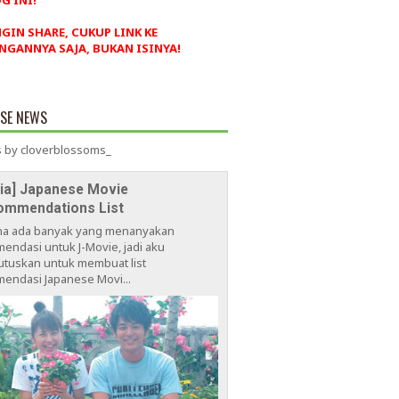
G INI!
NGIN SHARE, CUKUP LINK KE
NGANNYA SAJA, BUKAN ISINYA!
ESE NEWS
 by cloverblossoms_
via] Japanese Movie
ommendations List
na ada banyak yang menanyakan
endasi untuk J-Movie, jadi aku
tuskan untuk membuat list
endasi Japanese Movi...