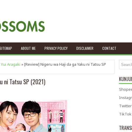
SITEMAP
ABOUT ME
PRIVACY POLICY
DISCLAIMER
CONTACT
,
Yui Aragaki
» [Review] Nigeru wa Haji da ga Yaku ni Tatsu SP
KUNJUN
u ni Tatsu SP (2021)
Shopee
Instag
Twitter
TikTok
TRANS