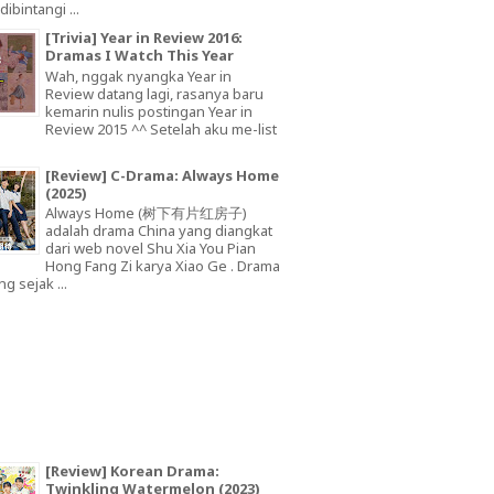
dibintangi ...
[Trivia] Year in Review 2016:
Dramas I Watch This Year
Wah, nggak nyangka Year in
Review datang lagi, rasanya baru
kemarin nulis postingan Year in
Review 2015 ^^ Setelah aku me-list
[Review] C-Drama: Always Home
(2025)
Always Home (树下有片红房子)
adalah drama China yang diangkat
dari web novel Shu Xia You Pian
Hong Fang Zi karya Xiao Ge . Drama
ng sejak ...
[Review] Korean Drama:
Twinkling Watermelon (2023)