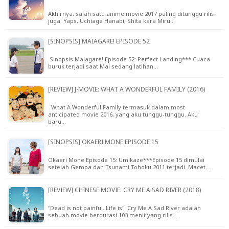
Akhirnya, salah satu anime movie 2017 paling ditunggu rilis
juga. Yaps, Uchiage Hanabi, Shita kara Miru…
[SINOPSIS] MAIAGARE! EPISODE 52
Sinopsis Maiagare! Episode 52: Perfect Landing*** Cuaca
buruk terjadi saat Mai sedang latihan…
[REVIEW] J-MOVIE: WHAT A WONDERFUL FAMILY (2016)
What A Wonderful Family termasuk dalam most
anticipated movie 2016, yang aku tunggu-tunggu. Aku
baru…
[SINOPSIS] OKAERI MONE EPISODE 15
Okaeri Mone Episode 15: Umikaze***Episode 15 dimulai
setelah Gempa dan Tsunami Tohoku 2011 terjadi. Macet…
[REVIEW] CHINESE MOVIE: CRY ME A SAD RIVER (2018)
"Dead is not painful. Life is". Cry Me A Sad River adalah
sebuah movie berdurasi 103 menit yang rilis…