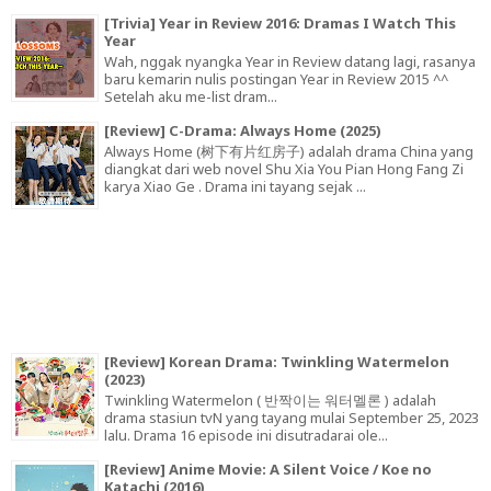
[Trivia] Year in Review 2016: Dramas I Watch This
Year
Wah, nggak nyangka Year in Review datang lagi, rasanya
baru kemarin nulis postingan Year in Review 2015 ^^
Setelah aku me-list dram...
[Review] C-Drama: Always Home (2025)
Always Home (树下有片红房子) adalah drama China yang
diangkat dari web novel Shu Xia You Pian Hong Fang Zi
karya Xiao Ge . Drama ini tayang sejak ...
[Review] Korean Drama: Twinkling Watermelon
(2023)
Twinkling Watermelon ( 반짝이는 워터멜론 ) adalah
drama stasiun tvN yang tayang mulai September 25, 2023
lalu. Drama 16 episode ini disutradarai ole...
[Review] Anime Movie: A Silent Voice / Koe no
Katachi (2016)