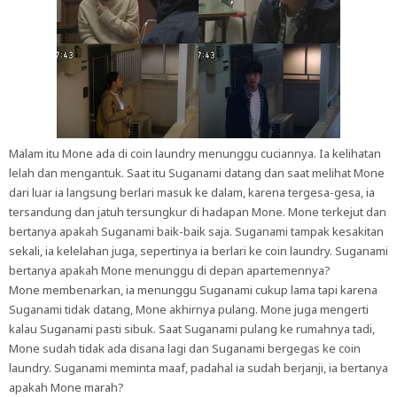
Malam itu Mone ada di coin laundry menunggu cuciannya. Ia kelihatan
lelah dan mengantuk. Saat itu Suganami datang dan saat melihat Mone
dari luar ia langsung berlari masuk ke dalam, karena tergesa-gesa, ia
tersandung dan jatuh tersungkur di hadapan Mone. Mone terkejut dan
bertanya apakah Suganami baik-baik saja. Suganami tampak kesakitan
sekali, ia kelelahan juga, sepertinya ia berlari ke coin laundry. Suganami
bertanya apakah Mone menunggu di depan apartemennya?
Mone membenarkan, ia menunggu Suganami cukup lama tapi karena
Suganami tidak datang, Mone akhirnya pulang. Mone juga mengerti
kalau Suganami pasti sibuk. Saat Suganami pulang ke rumahnya tadi,
Mone sudah tidak ada disana lagi dan Suganami bergegas ke coin
laundry. Suganami meminta maaf, padahal ia sudah berjanji, ia bertanya
apakah Mone marah?