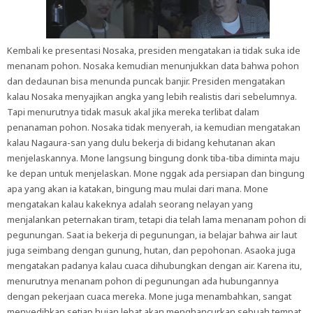
Kembali ke presentasi Nosaka, presiden mengatakan ia tidak suka ide
menanam pohon. Nosaka kemudian menunjukkan data bahwa pohon
dan dedaunan bisa menunda puncak banjir. Presiden mengatakan
kalau Nosaka menyajikan angka yang lebih realistis dari sebelumnya.
Tapi menurutnya tidak masuk akal jika mereka terlibat dalam
penanaman pohon. Nosaka tidak menyerah, ia kemudian mengatakan
kalau Nagaura-san yang dulu bekerja di bidang kehutanan akan
menjelaskannya. Mone langsung bingung donk tiba-tiba diminta maju
ke depan untuk menjelaskan. Mone nggak ada persiapan dan bingung
apa yang akan ia katakan, bingung mau mulai dari mana. Mone
mengatakan kalau
kakeknya adalah seorang nelayan yang
menjalankan peternakan tiram, tetapi dia telah lama menanam pohon di
pegunungan. Saat ia bekerja di pegunungan, ia belajar bahwa air laut
juga seimbang dengan gunung, hutan, dan pepohonan. Asaoka juga
mengatakan padanya kalau cuaca dihubungkan dengan air. Karena itu,
menurutnya menanam pohon di pegunungan ada hubungannya
dengan pekerjaan cuaca mereka. Mone juga menambahkan, sangat
menyedihkan setiap hujan lebat akan menghancurkan sebuah tempat.