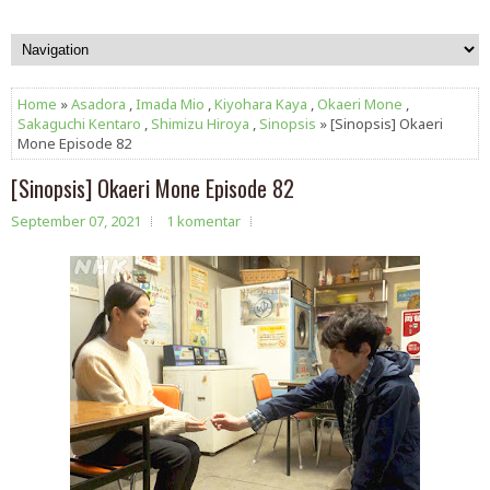
Home
»
Asadora
,
Imada Mio
,
Kiyohara Kaya
,
Okaeri Mone
,
Sakaguchi Kentaro
,
Shimizu Hiroya
,
Sinopsis
» [Sinopsis] Okaeri
Mone Episode 82
[Sinopsis] Okaeri Mone Episode 82
September 07, 2021
1 komentar