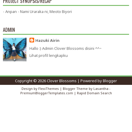
PROJECT SYNOPSIS/RECAP
- Anpan - Nami Uraraka ni, Meoto Biyori
ADMIN
Hazuki Airin
Hallo :) Admin Clover Blossoms disini ^^~
Lihat profil lengkapku
Copyright ©
2026
Clover Blossoms
| Powered by
Blogger
Design by
FlexiThemes
| Blogger Theme by
Lasantha
-
PremiumBloggerTemplates.com
|
Rapid Domain Search