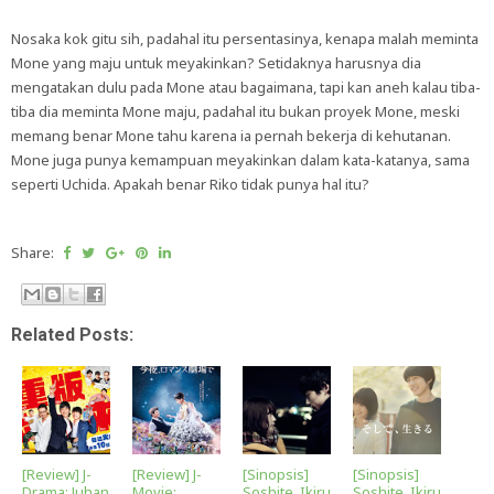
Nosaka kok gitu sih, padahal itu persentasinya, kenapa malah meminta
Mone yang maju untuk meyakinkan? Setidaknya harusnya dia
mengatakan dulu pada Mone atau bagaimana, tapi kan aneh kalau tiba-
tiba dia meminta Mone maju, padahal itu bukan proyek Mone, meski
memang benar Mone tahu karena ia pernah bekerja di kehutanan.
Mone juga punya kemampuan meyakinkan dalam kata-katanya, sama
seperti Uchida. Apakah benar Riko tidak punya hal itu?
Share:
Related Posts:
[Review] J-
[Review] J-
[Sinopsis]
[Sinopsis]
Drama: Juhan
Movie:
Soshite, Ikiru
Soshite, Ikiru