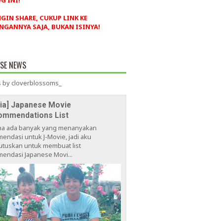
G INI!
NGIN SHARE, CUKUP LINK KE
NGANNYA SAJA, BUKAN ISINYA!
ESE NEWS
 by cloverblossoms_
via] Japanese Movie
ommendations List
na ada banyak yang menanyakan
endasi untuk J-Movie, jadi aku
tuskan untuk membuat list
endasi Japanese Movi...