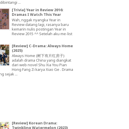
dibintangi ...
[Trivia] Year in Review 2016:
Dramas I Watch This Year
Wah, nggak nyangka Year in
Review datang lagi, rasanya baru
kemarin nulis postingan Year in
Review 2015 ^^ Setelah aku me-list
[Review] C-Drama: Always Home
(2025)
Always Home (树下有片红房子)
adalah drama China yang diangkat
dari web novel Shu Xia You Pian
Hong Fang Zi karya Xiao Ge . Drama
ng sejak ...
[Review] Korean Drama:
Twinkling Watermelon (2023)