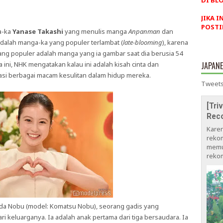
DI BLO
JIKA I
POSTI
a-ka
Yanase Takashi
yang menulis manga
Anpanman
dan
adalah manga-ka yang populer terlambat (
late-blooming
), karena
ng populer adalah manga yang ia gambar saat dia berusia 54
 ini, NHK mengatakan kalau ini adalah kisah cinta dan
JAPAN
asi berbagai macam kesulitan dalam hidup mereka.
Tweets
[Tri
Rec
Kare
rekom
memu
rekom
a Nobu (model: Komatsu Nobu), seorang gadis yang
ri keluarganya. Ia adalah anak pertama dari tiga bersaudara. Ia