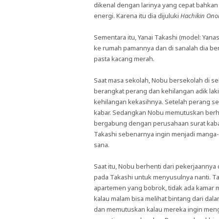
dikenal dengan larinya yang cepat bahka
energi. Karena itu dia dijuluki
Hachikin On
Sementara itu, Yanai Takashi (model: Yana
ke rumah pamannya dan di sanalah dia b
pasta kacang merah.
Saat masa sekolah, Nobu bersekolah di se
berangkat perang dan kehilangan adik laki
kehilangan kekasihnya. Setelah perang se
kabar. Sedangkan Nobu memutuskan berhe
bergabung dengan perusahaan surat kabar
Takashi sebenarnya ingin menjadi manga-ka
sana.
Saat itu, Nobu berhenti dari pekerjaann
pada Takashi untuk menyusulnya nanti. T
apartemen yang bobrok, tidak ada kamar ma
kalau malam bisa melihat bintang dari da
dan memutuskan kalau mereka ingin meng