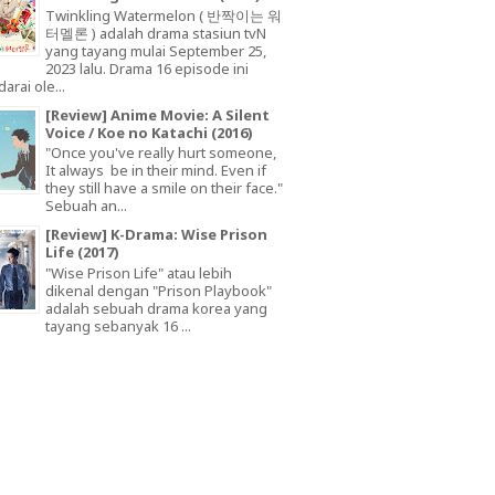
Twinkling Watermelon ( 반짝이는 워
터멜론 ) adalah drama stasiun tvN
yang tayang mulai September 25,
2023 lalu. Drama 16 episode ini
arai ole...
[Review] Anime Movie: A Silent
Voice / Koe no Katachi (2016)
"Once you've really hurt someone,
It always be in their mind. Even if
they still have a smile on their face."
Sebuah an...
[Review] K-Drama: Wise Prison
Life (2017)
"Wise Prison Life" atau lebih
dikenal dengan "Prison Playbook"
adalah sebuah drama korea yang
tayang sebanyak 16 ...