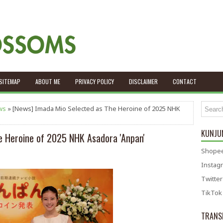
SITEMAP
ABOUT ME
PRIVACY POLICY
DISCLAIMER
CONTACT
ws
» [News] Imada Mio Selected as The Heroine of 2025 NHK
KUNJUN
e Heroine of 2025 NHK Asadora 'Anpan'
Shopee
Instag
Twitter
TikTok
TRANS