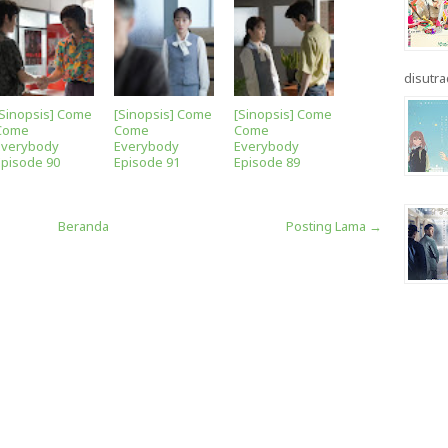
disutrad
[Sinopsis] Come
[Sinopsis] Come
[Sinopsis] Come
Come
Come
Come
Everybody
Everybody
Everybody
Episode 90
Episode 91
Episode 89
Beranda
Posting Lama →