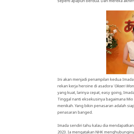
seperti apapun berdua. Dan mereka akhir
Ini akan menjadi penampilan kedua Imada
rekan kerja heroine di asadora '
Okaeri Mon
yang kuat, larinya cepat, easy going, I
Tinggal nanti eksekusinya bagaimana Mio
menikah. Yang bikin penasaran adalah siap
penasaran banged.
Imada sendiri tahu kalau dia mendapatkan
2023. Ia mengatakan NHK menghubunginya u