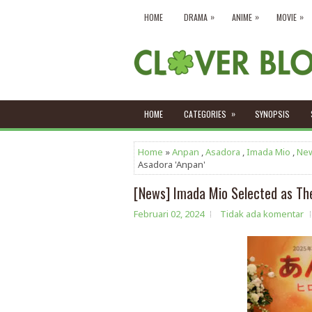
»
»
»
HOME
DRAMA
ANIME
MOVIE
»
HOME
CATEGORIES
SYNOPSIS
Home
»
Anpan
,
Asadora
,
Imada Mio
,
Ne
Asadora 'Anpan'
[News] Imada Mio Selected as Th
Februari 02, 2024
Tidak ada komentar