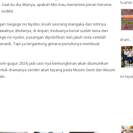
Scarlet 
aat itu dia ditanya, apakah Mio mau menerima peran heroine
sedikit.
engan Gegege no Nyobo, kisah seorang mangaka dan istrinya
awalnya. Bedanya, di Anpan, keduanya kenal sudah lama dan
gege no nyobo, pasangan dijodohkan dan jatuh cinta setelah
dram...
menarik. Tapi ya tergantung gimana penulisnya membuat
usim gugur 2024, jadi cast-nya kemungkinan akan diumumkan
ntuk dramanya sendiri akan tayang pada Musim Semi dan Musim
bi.
ini taya