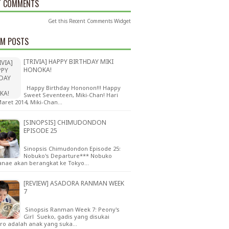
T COMMENTS
Get this
Recent Comments Widget
M POSTS
[TRIVIA] HAPPY BIRTHDAY MIKI
HONOKA!
Happy Birthday Hononon!!! Happy
Sweet Seventeen, Miki-Chan! Hari
 Maret 2014, Miki-Chan…
[SINOPSIS] CHIMUDONDON
EPISODE 25
Sinopsis Chimudondon Episode 25:
Nobuko's Departure*** Nobuko
anae akan berangkat ke Tokyo…
[REVIEW] ASADORA RANMAN WEEK
7
Sinopsis Ranman Week 7: Peony's
Girl Sueko, gadis yang disukai
ro adalah anak yang suka…