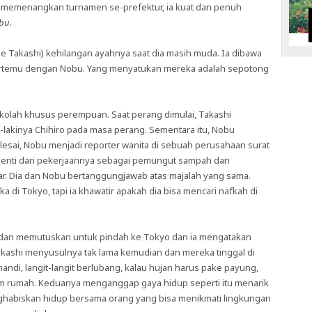
n memenangkan turnamen se-prefektur, ia kuat dan penuh
obu
.
se Takashi) kehilangan ayahnya saat dia masih muda. Ia dibawa
ertemu dengan Nobu. Yang menyatukan mereka adalah sepotong
kolah khusus perempuan. Saat perang dimulai, Takashi
-lakinya Chihiro pada masa perang. Sementara itu, Nobu
lesai, Nobu menjadi reporter wanita di sebuah perusahaan surat
nti dari pekerjaannya sebagai pemungut sampah dan
. Dia dan Nobu bertanggungjawab atas majalah yang sama.
 di Tokyo, tapi ia khawatir apakah dia bisa mencari nafkah di
ya dan memutuskan untuk pindah ke Tokyo dan ia mengatakan
akashi menyusulnya tak lama kemudian dan mereka tinggal di
ndi, langit-langit berlubang, kalau hujan harus pake payung,
lam rumah. Keduanya menganggap gaya hidup seperti itu menarik
habiskan hidup bersama orang yang bisa menikmati lingkungan