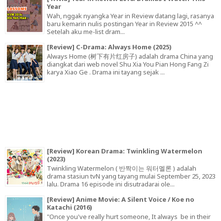
Year
Wah, nggak nyangka Year in Review datang lagi, rasanya
baru kemarin nulis postingan Year in Review 2015 ^^
Setelah aku me-list dram...
[Review] C-Drama: Always Home (2025)
Always Home (树下有片红房子) adalah drama China yang
diangkat dari web novel Shu Xia You Pian Hong Fang Zi
karya Xiao Ge . Drama ini tayang sejak ...
[Review] Korean Drama: Twinkling Watermelon
(2023)
Twinkling Watermelon ( 반짝이는 워터멜론 ) adalah
drama stasiun tvN yang tayang mulai September 25, 2023
lalu. Drama 16 episode ini disutradarai ole...
[Review] Anime Movie: A Silent Voice / Koe no
Katachi (2016)
"Once you've really hurt someone, It always be in their