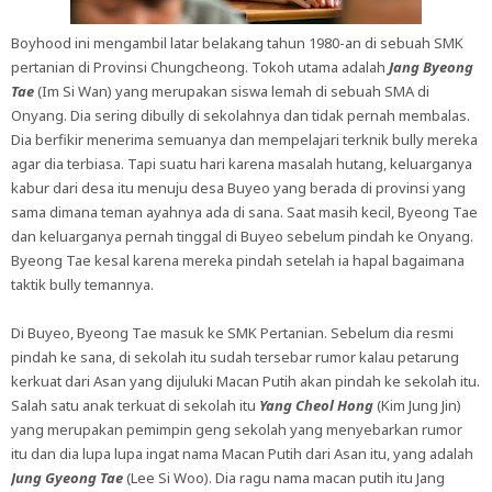
Boyhood ini mengambil latar belakang tahun 1980-an di sebuah SMK
pertanian di Provinsi Chungcheong. Tokoh utama adalah
Jang Byeong
Tae
(Im Si Wan) yang merupakan siswa lemah di sebuah SMA di
Onyang. Dia sering dibully di sekolahnya dan tidak pernah membalas.
Dia berfikir menerima semuanya dan mempelajari terknik bully mereka
agar dia terbiasa. Tapi suatu hari karena masalah hutang, keluarganya
kabur dari desa itu menuju desa Buyeo yang berada di provinsi yang
sama dimana teman ayahnya ada di sana. Saat masih kecil, Byeong Tae
dan keluarganya pernah tinggal di Buyeo sebelum pindah ke Onyang.
Byeong Tae kesal karena mereka pindah setelah ia hapal bagaimana
taktik bully temannya.
Di Buyeo, Byeong Tae masuk ke SMK Pertanian. Sebelum dia resmi
pindah ke sana, di sekolah itu sudah tersebar rumor kalau petarung
kerkuat dari Asan yang dijuluki Macan Putih akan pindah ke sekolah itu.
Salah satu anak terkuat di sekolah itu
Yang Cheol Hong
(Kim Jung Jin)
yang merupakan pemimpin geng sekolah yang menyebarkan rumor
itu dan dia lupa lupa ingat nama Macan Putih dari Asan itu, yang adalah
Jung Gyeong Tae
(Lee Si Woo). Dia ragu nama macan putih itu Jang