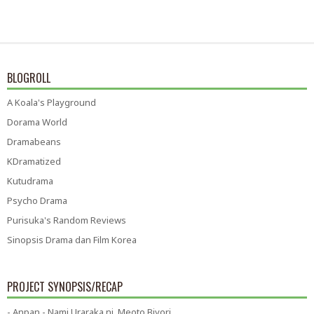
BLOGROLL
A Koala's Playground
Dorama World
Dramabeans
KDramatized
Kutudrama
Psycho Drama
Purisuka's Random Reviews
Sinopsis Drama dan Film Korea
PROJECT SYNOPSIS/RECAP
- Anpan - Nami Uraraka ni, Meoto Biyori