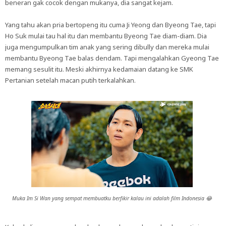
beneran gak cocok dengan mukanya, dia sangat kejam.
Yang tahu akan pria bertopeng itu cuma Ji Yeong dan Byeong Tae, tapi
Ho Suk mulai tau hal itu dan membantu Byeong Tae diam-diam. Dia
juga mengumpulkan tim anak yang sering dibully dan mereka mulai
membantu Byeong Tae balas dendam. Tapi mengalahkan Gyeong Tae
memang sesulit itu. Meski akhirnya kedamaian datang ke SMK
Pertanian setelah macan putih terkalahkan.
Muka Im Si Wan yang sempat membuatku berfikir kalau ini adalah film Indonesia 😂