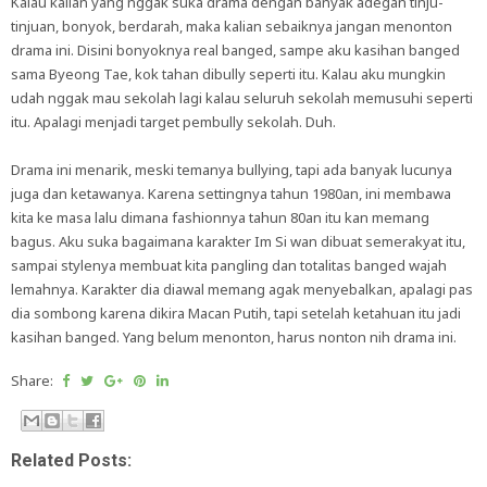
Kalau kalian yang nggak suka drama dengan banyak adegan tinju-
tinjuan, bonyok, berdarah, maka kalian sebaiknya jangan menonton
drama ini. Disini bonyoknya real banged, sampe aku kasihan banged
sama Byeong Tae, kok tahan dibully seperti itu. Kalau aku mungkin
udah nggak mau sekolah lagi kalau seluruh sekolah memusuhi seperti
itu. Apalagi menjadi target pembully sekolah. Duh.
Drama ini menarik, meski temanya bullying, tapi ada banyak lucunya
juga dan ketawanya. Karena settingnya tahun 1980an, ini membawa
kita ke masa lalu dimana fashionnya tahun 80an itu kan memang
bagus. Aku suka bagaimana karakter Im Si wan dibuat semerakyat itu,
sampai stylenya membuat kita pangling dan totalitas banged wajah
lemahnya. Karakter dia diawal memang agak menyebalkan, apalagi pas
dia sombong karena dikira Macan Putih, tapi setelah ketahuan itu jadi
kasihan banged. Yang belum menonton, harus nonton nih drama ini.
Share:
Related Posts: