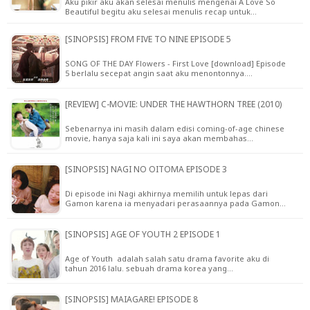
Aku pikir aku akan selesai menulis mengenai A Love So
Beautiful begitu aku selesai menulis recap untuk…
[SINOPSIS] FROM FIVE TO NINE EPISODE 5
SONG OF THE DAY Flowers - First Love [download] Episode
5 berlalu secepat angin saat aku menontonnya.…
[REVIEW] C-MOVIE: UNDER THE HAWTHORN TREE (2010)
Sebenarnya ini masih dalam edisi coming-of-age chinese
movie, hanya saja kali ini saya akan membahas…
[SINOPSIS] NAGI NO OITOMA EPISODE 3
Di episode ini Nagi akhirnya memilih untuk lepas dari
Gamon karena ia menyadari perasaannya pada Gamon…
[SINOPSIS] AGE OF YOUTH 2 EPISODE 1
Age of Youth adalah salah satu drama favorite aku di
tahun 2016 lalu. sebuah drama korea yang…
[SINOPSIS] MAIAGARE! EPISODE 8