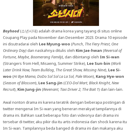
Boyhood
(소년시대) adalah drama korea yang tayang di situs online
Coupang Play pada November dan Desember 2023. Drama 10 episode
ini disutradarai oleh
Lee Myung-woo
(
Punch, The Fiery Priest, One
Ordinary Day)
dan naskahnya ditulis oleh
Kim Jae-hwan
(
Reversal of
Fortune, Maybe, Boomerang Family
), dan dibintangi oleh
Im Si-wan
(Strangers from Hell, Misaeng, Summer Strike),
Lee Sun-bin
(
Work
Later Drink Now, Team Bulldog, The Great Show, Missing Nine
),
Lee Si-
woo
(
Hi Bye Mama, DoDo Sol Sol La La Sol, Pale Moon
),
Kang Hye-won
(
Season of Blossom
),
Lee Sang-jin
(
CEO-Dol Mart, Black Knight, New
Recruit
),
Kim Jung-jin
(
Revenant, Taxi Driver 2, The Bait 1
) dan lain-lain.
Awal nonton drama ini karena teratrik dengan beberapa postingan di
twitter mengenai Im Si-wan yang beneran merakyat tampilannya di
drama ini. Bahkan saat beberapa foto dan videonya dari drama ini
tersebar di twitter, aku pikir dia itu artis indonesia dan shock karena itu
Im Si-wan. Tampilannya beda banged di drama ini dan makanya aku