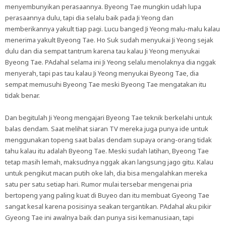
menyembunyikan perasaannya. Byeong Tae mungkin udah lupa
perasaannya dulu, tapi dia selalu baik pada Ji Yeong dan
memberikannya yakult tiap pagi. Lucu banged Ji Yeong malu-malu kalau
menerima yakult Byeong Tae. Ho Suk sudah menyukai Ji Yeong sejak
dulu dan dia sempat tantrum karena tau kalau Ji Yeong menyukai
Byeong Tae. PAdahal selama ini Ji Yeong selalu menolaknya dia nggak
menyerah, tapi pas tau kalau Ji Yeong menyukai Byeong Tae, dia
sempat memusuhi Byeong Tae meski Byeong Tae mengatakan itu
tidak benar.
Dan begitulah Ji Yeong mengajari Byeong Tae teknik berkelahi untuk
balas dendam. Saat melihat siaran TV mereka juga punya ide untuk
menggunakan topeng saat balas dendam supaya orang-orang tidak
tahu kalau itu adalah Byeong Tae. Meski sudah latihan, Byeong Tae
tetap masih lemah, maksudnya nggak akan langsung jago gitu. Kalau
untuk pengikut macan putih oke lah, dia bisa mengalahkan mereka
satu per satu setiap hari. Rumor mulai tersebar mengenai pria
bertopeng yang paling kuat di Buyeo dan itu membuat Gyeong Tae
sangat kesal karena posisinya seakan tergantikan. PAdahal aku pikir
Gyeong Tae ini awalnya baik dan punya sisi kemanusiaan, tapi