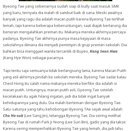
Byeong Tae yang sebenarnya sudah siap di bully saat masuk SMK
yang baru, ternyata dia malah di sambut baik di sana. Meski awalnya
banyak yang ragu dia adalah macan putih karena Byeong Tae terlihat
lemah, tapi karena beberapa keberuntungan, saat diajak bertarung dia
beneran mengalahkan preman itu. Makanya mereka akhirnya percaya
padanya. Byeong Tae akhirnya punya masa kejayaan di masa
sekolahnya dimana dia menjadi pemimpin di grup preman sekolah. Dia
bahkan bisa menggaet wanita tercantik di Buyeo,
Kang Seon Hwa
(Kang Hye Won) sebagai pacarnya.
Tapi tentu saja semuanya tidak berlangsung lama, karena Macan Putih
yang asli akhirnya pindah ke sekolah mereka. Byeong Tae sadar kalau
Cheol Hong itu salah nama makanya mereka berfikir dia adalah si
macan putih. Untungnya, macan putih asli, Gyeong Tae setelah
kecelakaan itu agak hilang ingatan, jadi dia tidak ingat banyak
kehidupannya yang dulu. Dia malah berteman dengan Byeong Tae.
Satu-satunya yang tahu kehobongan Byeong TAe sejak awal adalah
Cho Ho-suk
(Lee Sang Jin), tetangga Byeong Tae. Dia sering melihat
Byeong Tae di rumah Park Ji Yeong (Lee Sun Bin), gadis yang dia taksir.
Karena sering memperhatikan Byeong Tae yang lemah, dia jadi tahu