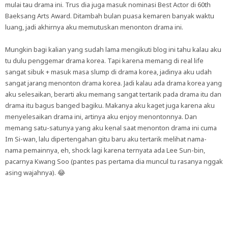
mulai tau drama ini. Trus dia juga masuk nominasi Best Actor di 60th
Baeksang Arts Award. Ditambah bulan puasa kemaren banyak waktu
luang, jadi akhirnya aku memutuskan menonton drama ini.
Mungkin bagi kalian yang sudah lama mengikuti blog ini tahu kalau aku
tu dulu penggemar drama korea. Tapi karena memang di real life
sangat sibuk + masuk masa slump di drama korea, jadinya aku udah
sangat jarang menonton drama korea. Jadi kalau ada drama korea yang
aku selesaikan, berarti aku memang sangat tertarik pada drama itu dan
drama itu bagus banged bagiku. Makanya aku kaget juga karena aku
menyelesaikan drama ini, artinya aku enjoy menontonnya. Dan
memang satu-satunya yang aku kenal saat menonton drama ini cuma
Im Si-wan, lalu dipertengahan gitu baru aku tertarik melihat nama-
nama pemainnya, eh, shock lagi karena ternyata ada Lee Sun-bin,
pacarnya Kwang Soo (pantes pas pertama dia muncul tu rasanya nggak
asing wajahnya). 😂