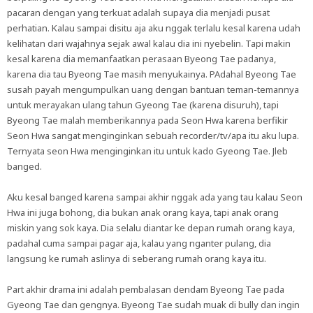
pacaran dengan yang terkuat adalah supaya dia menjadi pusat
perhatian. Kalau sampai disitu aja aku nggak terlalu kesal karena udah
kelihatan dari wajahnya sejak awal kalau dia ini nyebelin. Tapi makin
kesal karena dia memanfaatkan perasaan Byeong Tae padanya,
karena dia tau Byeong Tae masih menyukainya. PAdahal Byeong Tae
susah payah mengumpulkan uang dengan bantuan teman-temannya
untuk merayakan ulang tahun Gyeong Tae (karena disuruh), tapi
Byeong Tae malah memberikannya pada Seon Hwa karena berfikir
Seon Hwa sangat menginginkan sebuah recorder/tv/apa itu aku lupa.
Ternyata seon Hwa menginginkan itu untuk kado Gyeong Tae. Jleb
banged.
Aku kesal banged karena sampai akhir nggak ada yang tau kalau Seon
Hwa ini juga bohong, dia bukan anak orang kaya, tapi anak orang
miskin yang sok kaya. Dia selalu diantar ke depan rumah orang kaya,
padahal cuma sampai pagar aja, kalau yang nganter pulang, dia
langsung ke rumah aslinya di seberang rumah orang kaya itu.
Part akhir drama ini adalah pembalasan dendam Byeong Tae pada
Gyeong Tae dan gengnya. Byeong Tae sudah muak di bully dan ingin