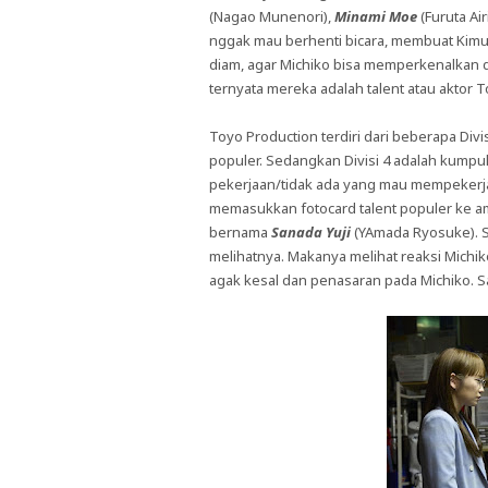
(Nagao Munenori),
Minami Moe
(Furuta Air
nggak mau berhenti bicara, membuat Kimu
diam, agar Michiko bisa memperkenalkan di
ternyata mereka adalah talent atau aktor 
Toyo Production terdiri dari beberapa Divis
populer. Sedangkan Divisi 4 adalah kumpula
pekerjaan/tidak ada yang mau mempekerj
memasukkan fotocard talent populer ke amp
bernama
Sanada Yuji
(YAmada Ryosuke). Sa
melihatnya. Makanya melihat reaksi Michik
agak kesal dan penasaran pada Michiko. Sa