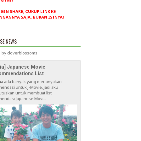
G INI!
NGIN SHARE, CUKUP LINK KE
NGANNYA SAJA, BUKAN ISINYA!
ESE NEWS
 by cloverblossoms_
via] Japanese Movie
ommendations List
na ada banyak yang menanyakan
endasi untuk J-Movie, jadi aku
tuskan untuk membuat list
endasi Japanese Movi...