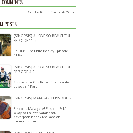
T COMMENTS
Get this
Recent Comments Widget
M POSTS
[SINOPSIS] A LOVE SO BEAUTIFUL
EPISODE 11-2
To Our Pure Little Beauty Episode
11 Part…
[SINOPSIS] A LOVE SO BEAUTIFUL
EPISODE 4-2
Sinopsis To Our Pure Little Beauty
Episode 4 Part…
[SINOPSIS] MAIAGARE! EPISODE 8
Sinopsis Maiagare! Episode 8: It's
Okay to Fail*** Salah satu
pekerjaan nenek Mai adalah
mengendarai…
[SINOPSIS] COME COME