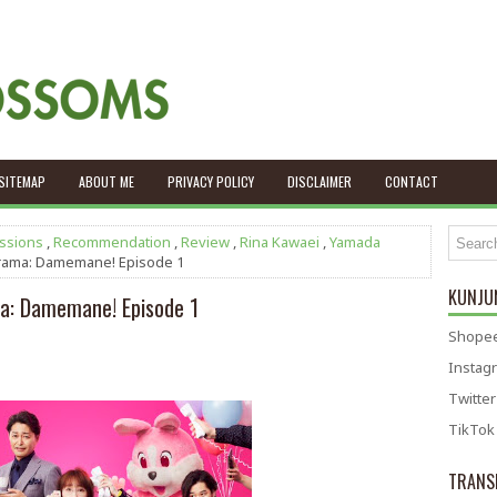
SITEMAP
ABOUT ME
PRIVACY POLICY
DISCLAIMER
CONTACT
essions
,
Recommendation
,
Review
,
Rina Kawaei
,
Yamada
-Drama: Damemane! Episode 1
KUNJUN
ma: Damemane! Episode 1
Shopee
Instag
Twitter
TikTok
TRANS