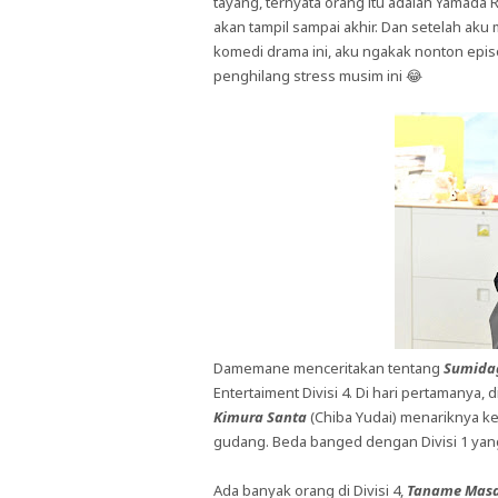
tayang, ternyata orang itu adalah Yamada 
akan tampil sampai akhir. Dan setelah a
komedi drama ini, aku ngakak nonton epi
penghilang stress musim ini 😂
Damemane menceritakan tentang
Sumida
Entertaiment Divisi 4. Di hari pertamanya, d
Kimura Santa
(Chiba Yudai) menariknya ke 
gudang. Beda banged dengan Divisi 1 yang
Ada banyak orang di Divisi 4,
Taname Mas