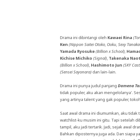
Drama ini dibintangi oleh
Kawaei Rina
(Ton
Ken
(Nippon Saitei Otoko, Ooku, Sexy Tanaka
Yamada Ryosuke
(Billion x School),
Hamad
Kichise Michiko
(Signal)
,
Takenaka Nao
(Billion x School)
,
Hashimoto Jun
(SKY Cast
(Sensei Sayonara)
dan lain-lain.
Drama ini punya judul panjang
Damena Ta
tidak populer, aku akan mengelolanya'. Se
yang artinya talent yang gak populer, to
Saat awal drama ini diumumkan, aku tidak 
watchlist-ku musim ini gitu. Tapi setelah 
tampil, aku jadi tertarik. Jadi, sejak awa
Bahkan diposternya juga ada. Dan siapa y