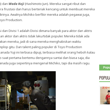
i) dan
Wada Koji
(Hashimoto Jun). Mereka sangat ribut dan
ra frustasi dan harus berteriak kencang untuk membuat mereka
rinya. Awalnya Michiko berfikir mereka adalah pegawai juga,
Toyo Production.
i dan Divisi 1 adalah Divisi dimana banyak para aktor dan aktris
n aktor dan aktris tidak laku/tidak populer. Mereka tidak ada
akan mereka, jadi di sana mereka menghabiskan waktu
lop gitu. Dan talent paling populer di Toyo Production
nada Yuji ini terbiasa dipuji, terbiasa melihat orang heboh kalau
o saat pertama bertemu dengannya santai dan biasa saja, dia
nada juga sepertinya mengenal Michiko, tapi dia masih ragu.
Popu
POPUL