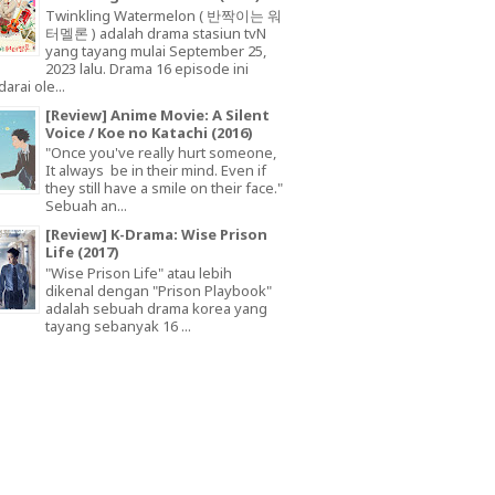
Twinkling Watermelon ( 반짝이는 워
터멜론 ) adalah drama stasiun tvN
yang tayang mulai September 25,
2023 lalu. Drama 16 episode ini
arai ole...
[Review] Anime Movie: A Silent
Voice / Koe no Katachi (2016)
"Once you've really hurt someone,
It always be in their mind. Even if
they still have a smile on their face."
Sebuah an...
[Review] K-Drama: Wise Prison
Life (2017)
"Wise Prison Life" atau lebih
dikenal dengan "Prison Playbook"
adalah sebuah drama korea yang
tayang sebanyak 16 ...