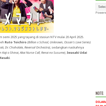
Power
 semi 2025 yang tayang di stasiun NTV mulai 20 April 2025.
oleh
Ruto Toichiro
(Billion x School, Unknown, Ossan's Love Series)
i, Dr. Choholate, Reversal Orchestra)
, sedangkan naskahnya
n Kaji o Shinai, Akai Nurse Call, Renai no Susume)
,
Iwasaki Udai
Masaki
.
NOTE:
DILAR