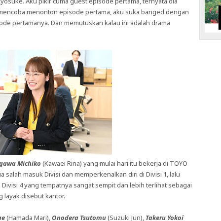
Ryosuke. Aku pikir cuma guest episode pertama, ternyata dia
ku mencoba menonton episode pertama, aku suka banged dengan
sode pertamanya. Dan memutuskan kalau ini adalah drama
gawa Michiko
(Kawaei Rina) yang mulai hari itu bekerja di TOYO
ia salah masuk Divisi dan memperkenalkan diri di Divisi 1, lalu
Divisi 4 yang tempatnya sangat sempit dan lebih terlihat sebagai
 layak disebut kantor.
ae
(Hamada Mari),
Onodera Tsutomu
(Suzuki Jun),
Takeru Yokoi