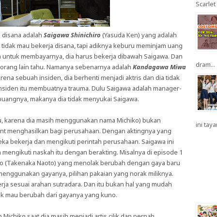
Scarlet 
 disana adalah
Saigawa Shinichiro
(Yasuda Ken) yang adalah
ya tidak mau bekerja disana, tapi adiknya keburu meminjam uang
a untuk membayarnya, dia harus bekerja dibawah Saigawa. Dan
dram...
n orang lain tahu. Namanya sebenarnya adalah
Kandagawa Miwa
Karena sebuah insiden, dia berhenti menjadi aktris dan dia tidak
insiden itu membuatnya trauma. Dulu Saigawa adalah manager-
buangnya, makanya dia tidak menyukai Saigawa.
ulu, karena dia masih menggunakan nama Michiko) bukan
ini taya
lent menghasilkan bagi perusahaan. Dengan aktingnya yang
ka bekerja dan mengikuti perintah perusahaan. Saigawa ini
mengikuti naskah itu dengan berakting. Misalnya di episode 1
ko (Takenaka Naoto) yang menolak berubah dengan gaya baru
 menggunakan gayanya, pilihan pakaian yang norak miliknya.
ja sesuai arahan sutradara. Dan itu bukan hal yang mudah
ak mau berubah dari gayanya yang kuno.
Michiko saat dia masih menjadi artis cilik dan pernah