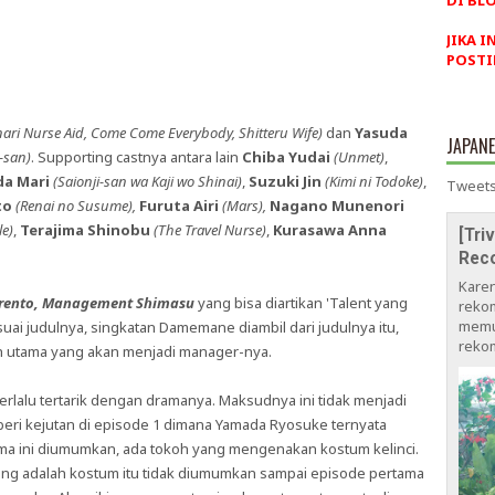
DI BLO
JIKA I
POSTI
ari Nurse Aid, Come Come Everybody, Shitteru Wife)
dan
Yasuda
JAPAN
-san)
. Supporting castnya antara lain
Chiba Yudai
(Unmet)
,
a Mari
(Saionji-san wa Kaji wo Shinai)
,
Suzuki Jin
(Kimi ni Todoke)
,
Tweets
to
(Renai no Susume),
Furuta Airi
(Mars),
Nagano Munenori
le)
,
Terajima Shinobu
(The Travel Nurse)
,
Kurasawa Anna
[Tri
Rec
Kare
rento, Management Shimasu
yang bisa diartikan 'Talent yang
rekom
memu
suai judulnya, singkatan Damemane diambil dari judulnya itu,
rekom
koh utama yang akan menjadi manager-nya.
terlalu tertarik dengan dramanya. Maksudnya ini tidak menjadi
diberi kejutan di episode 1 dimana Yamada Ryosuke ternyata
l drama ini diumumkan, ada tokoh yang mengenakan kostum kelinci.
ang adalah kostum itu tidak diumumkan sampai episode pertama