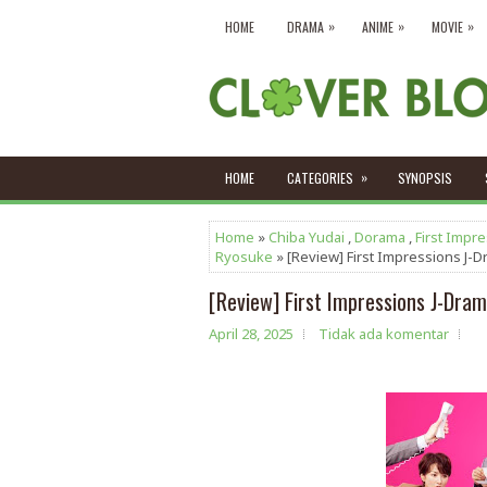
»
»
»
HOME
DRAMA
ANIME
MOVIE
»
HOME
CATEGORIES
SYNOPSIS
Home
»
Chiba Yudai
,
Dorama
,
First Impr
Ryosuke
» [Review] First Impressions J
[Review] First Impressions J-Dra
April 28, 2025
Tidak ada komentar