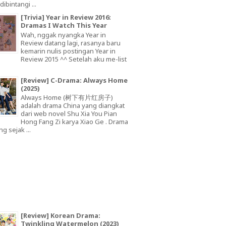
dibintangi ...
[Trivia] Year in Review 2016:
Dramas I Watch This Year
Wah, nggak nyangka Year in
Review datang lagi, rasanya baru
kemarin nulis postingan Year in
Review 2015 ^^ Setelah aku me-list
[Review] C-Drama: Always Home
(2025)
Always Home (树下有片红房子)
adalah drama China yang diangkat
dari web novel Shu Xia You Pian
Hong Fang Zi karya Xiao Ge . Drama
ng sejak ...
[Review] Korean Drama:
Twinkling Watermelon (2023)