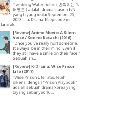
Twinkling Watermelon ( 반짝이는 워
터멜론 ) adalah drama stasiun tvN
yang tayang mulai September 25,
2023 lalu. Drama 16 episode ini
arai ole...
[Review] Anime Movie: A Silent
Voice / Koe no Katachi (2016)
"Once you've really hurt someone,
It always be in their mind. Even if
they still have a smile on their face."
Sebuah an...
[Review] K-Drama: Wise Prison
Life (2017)
"Wise Prison Life" atau lebih
dikenal dengan "Prison Playbook"
adalah sebuah drama korea yang
tayang sebanyak 16 ...