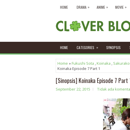
»
»
»
HOME
DRAMA
ANIME
MOVIE
»
HOME
CATEGORIES
SYNOPSIS
Home
»
Fukushi Sota
,
Koinaka
,
Sakurako
Koinaka Episode 7 Part 1
[Sinopsis] Koinaka Episode 7 Part 
September 22, 2015
Tidak ada komenta