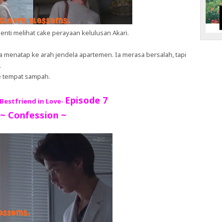
enti melihat cake perayaan kelulusan Akari.
 ia menatap ke arah jendela apartemen. Ia merasa bersalah, tapi
.
 tempat sampah.
Episode 7
-Bestfriend in Love-
~ Confession ~