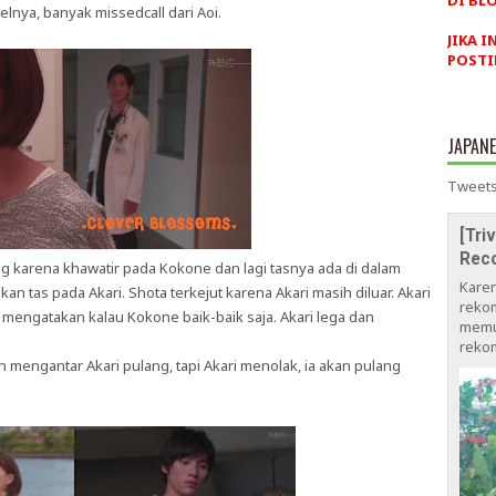
DI BLO
elnya, banyak missedcall dari Aoi.
JIKA I
POSTI
JAPAN
Tweets
[Tri
Rec
ang karena khawatir pada Kokone dan lagi tasnya ada di dalam
Kare
 tas pada Akari. Shota terkejut karena Akari masih diluar. Akari
rekom
engatakan kalau Kokone baik-baik saja. Akari lega dan
memu
rekom
mengantar Akari pulang, tapi Akari menolak, ia akan pulang