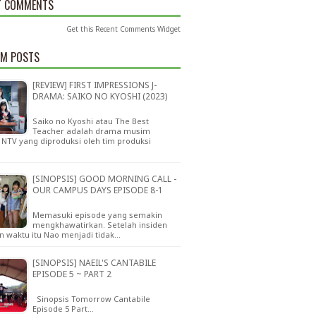
T COMMENTS
Get this
Recent Comments Widget
M POSTS
[REVIEW] FIRST IMPRESSIONS J-
DRAMA: SAIKO NO KYOSHI (2023)
Saiko no Kyoshi atau The Best
Teacher adalah drama musim
NTV yang diproduksi oleh tim produksi
…
[SINOPSIS] GOOD MORNING CALL -
OUR CAMPUS DAYS EPISODE 8-1
Memasuki episode yang semakin
mengkhawatirkan. Setelah insiden
n waktu itu Nao menjadi tidak…
[SINOPSIS] NAEIL'S CANTABILE
EPISODE 5 ~ PART 2
Sinopsis Tomorrow Cantabile
Episode 5 Part…