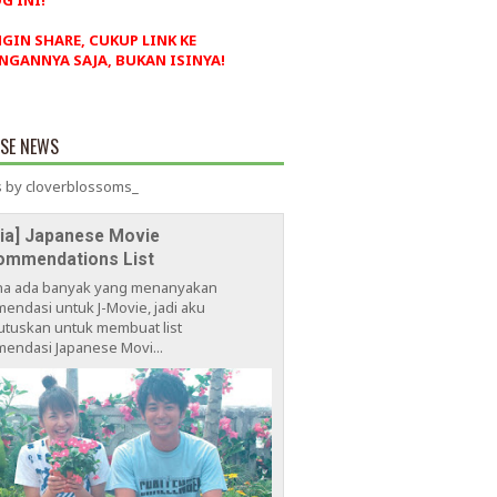
G INI!
NGIN SHARE, CUKUP LINK KE
NGANNYA SAJA, BUKAN ISINYA!
ESE NEWS
 by cloverblossoms_
via] Japanese Movie
ommendations List
na ada banyak yang menanyakan
endasi untuk J-Movie, jadi aku
tuskan untuk membuat list
endasi Japanese Movi...