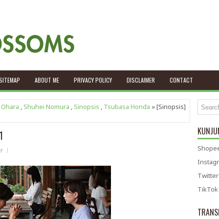
SITEMAP
ABOUT ME
PRIVACY POLICY
DISCLAIMER
CONTACT
 Ohara
,
Shuhei Nomura
,
Sinopsis
,
Tsubasa Honda
» [Sinopsis]
KUNJUN
1
Shopee
r
Instag
Twitter
TikTok
TRANS