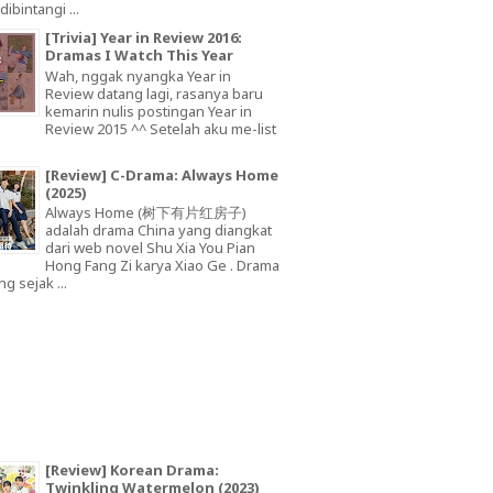
dibintangi ...
[Trivia] Year in Review 2016:
Dramas I Watch This Year
Wah, nggak nyangka Year in
Review datang lagi, rasanya baru
kemarin nulis postingan Year in
Review 2015 ^^ Setelah aku me-list
[Review] C-Drama: Always Home
(2025)
Always Home (树下有片红房子)
adalah drama China yang diangkat
dari web novel Shu Xia You Pian
Hong Fang Zi karya Xiao Ge . Drama
ng sejak ...
[Review] Korean Drama:
Twinkling Watermelon (2023)