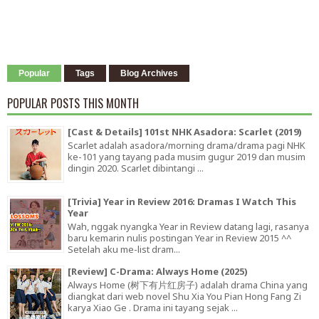
Popular
Tags
Blog Archives
POPULAR POSTS THIS MONTH
[Cast & Details] 101st NHK Asadora: Scarlet (2019)
Scarlet adalah asadora/morning drama/drama pagi NHK
ke-101 yang tayang pada musim gugur 2019 dan musim
dingin 2020. Scarlet dibintangi ...
[Trivia] Year in Review 2016: Dramas I Watch This
Year
Wah, nggak nyangka Year in Review datang lagi, rasanya
baru kemarin nulis postingan Year in Review 2015 ^^
Setelah aku me-list dram...
[Review] C-Drama: Always Home (2025)
Always Home (树下有片红房子) adalah drama China yang
diangkat dari web novel Shu Xia You Pian Hong Fang Zi
karya Xiao Ge . Drama ini tayang sejak ...