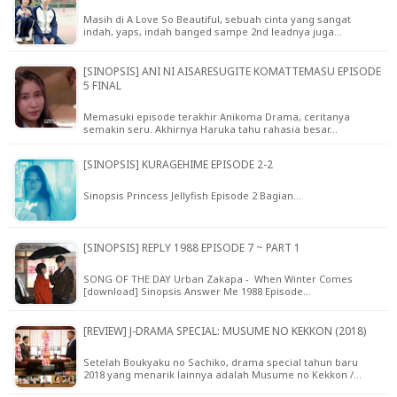
Masih di A Love So Beautiful, sebuah cinta yang sangat
indah, yaps, indah banged sampe 2nd leadnya juga…
[SINOPSIS] ANI NI AISARESUGITE KOMATTEMASU EPISODE
5 FINAL
Memasuki episode terakhir Anikoma Drama, ceritanya
semakin seru. Akhirnya Haruka tahu rahasia besar…
[SINOPSIS] KURAGEHIME EPISODE 2-2
Sinopsis Princess Jellyfish Episode 2 Bagian…
[SINOPSIS] REPLY 1988 EPISODE 7 ~ PART 1
SONG OF THE DAY Urban Zakapa - When Winter Comes
[download] Sinopsis Answer Me 1988 Episode…
[REVIEW] J-DRAMA SPECIAL: MUSUME NO KEKKON (2018)
Setelah Boukyaku no Sachiko, drama special tahun baru
2018 yang menarik lainnya adalah Musume no Kekkon /…