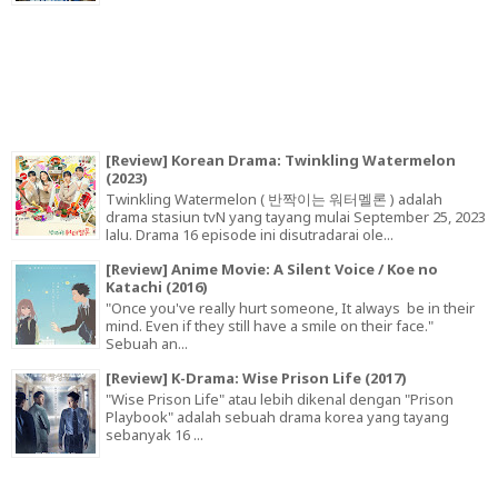
[Review] Korean Drama: Twinkling Watermelon
(2023)
Twinkling Watermelon ( 반짝이는 워터멜론 ) adalah
drama stasiun tvN yang tayang mulai September 25, 2023
lalu. Drama 16 episode ini disutradarai ole...
[Review] Anime Movie: A Silent Voice / Koe no
Katachi (2016)
"Once you've really hurt someone, It always be in their
mind. Even if they still have a smile on their face."
Sebuah an...
[Review] K-Drama: Wise Prison Life (2017)
"Wise Prison Life" atau lebih dikenal dengan "Prison
Playbook" adalah sebuah drama korea yang tayang
sebanyak 16 ...