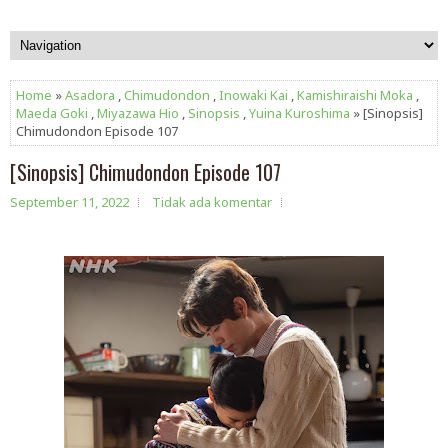
Home
»
Asadora
,
Chimudondon
,
Inowaki Kai
,
Kamishiraishi Moka
,
Maeda Goki
,
Miyazawa Hio
,
Sinopsis
,
Yuina Kuroshima
» [Sinopsis]
Chimudondon Episode 107
[Sinopsis] Chimudondon Episode 107
September 11, 2022
Tidak ada komentar