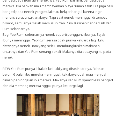
banged pada Bom dan neneknya. Yeo Rum baiiiiiiiiik banged pada
mereka. Dia bahkan mau membayarkan biaya rumah sakit. Dia juga baik
banged pada nenek yang mulai mau belajar hangul karena ingin
menulis surat untuk anaknya. Tapi saat nenek meninggal di tempat
bilyard, semuanya malah memusuhi Yeo Rum. Kasihan banged sih Yeo
Rum sebenarnya.
Bagi Yeo Rum, sebenarnya nenek seperti pengganti ibunya. Sejak
ibunya meninggal, Yeo Rum serasa tidak punya keluarga lagi. Lalu
datangnya nenek Bom yang selalu membungkuskan makanan
untuknya dan Yeo Rum senang sekali. Makanya dia sesayang itu pada
nenek.
BTW Yeo Rum punya 1 kakak laki-laki yang disetir istrinya. Bahkan
belum 6 bulan ibu mereka meninggal, kakaknya udah mau menjual
rumah peninggalan ibu mereka. Makanya Yeo Rum speachless banged
dan dia memnag merasa nggak punya keluarga lagi.