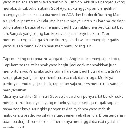
yang main adalah Im Si Wan dan Shin Eun Soo. Aku suka banged akting
mereka. Untuk tokoh utama Seol Hyun, aku nggak pernah melihat
aktingnya, aku cuma tau dia member AOA dan liat dia di Running Man
aja. JAdi ini pertama kali aku melihat aktingnya. Entah itu karena karakter
tokoh utama begitu atau memang Seol Hyun aktingnya begitu, not bad
lah. Banyak yang bilang karakternya disini menyebalkan,. Tapi
menurutku nggak juga sih karakternya dari awal memang tipe gadis
yang susah menolak dan mau membantu orang lain.
Tapi memang di drama ini, warga desa Angok ini memang agak toxic.
Tapi karena realita banyak yang begitu jadi agak menyakitkan juga
menontonnya. Yang aku suka cuma karakter Seol Hyun dan Im Si Wa,
sedangkan yang lainnya membuat aku naik darah juga. Meski ya
akhirnya semuanya jadi baik, tapi tetap saja proses menuju itu sangat
menyebalkan.
Misalnya karakter Shin Eun Soo, sejak awal dia punya sifat buruk, suka
mencuri, trus katanya sayang neneknya tapi tetep aja nggak sopan
sama neneknya. Mungkin pengaruh dari ayahnya yang mabuk
mabukan, tapi adiknya sifatnya gak semenyebalkan dia. Dipertengahan
tiba-tiba dia jadi baik, tapi saat neneknya meninggal dia ikut nyalahin
heroine. Duh.