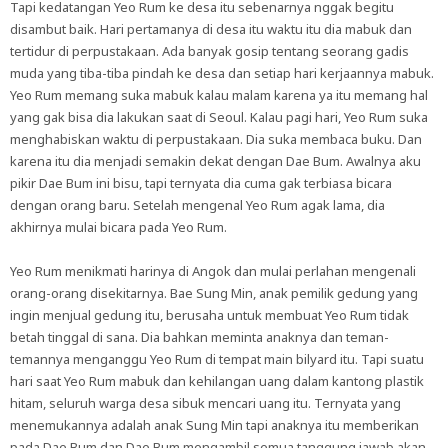
Tapi kedatangan Yeo Rum ke desa itu sebenarnya nggak begitu
disambut baik. Hari pertamanya di desa itu waktu itu dia mabuk dan
tertidur di perpustakaan. Ada banyak gosip tentang seorang gadis
muda yang tiba-tiba pindah ke desa dan setiap hari kerjaannya mabuk.
Yeo Rum memang suka mabuk kalau malam karena ya itu memang hal
yang gak bisa dia lakukan saat di Seoul. Kalau pagi hari, Yeo Rum suka
menghabiskan waktu di perpustakaan. Dia suka membaca buku. Dan
karena itu dia menjadi semakin dekat dengan Dae Bum. Awalnya aku
pikir Dae Bum ini bisu, tapi ternyata dia cuma gak terbiasa bicara
dengan orang baru. Setelah mengenal Yeo Rum agak lama, dia
akhirnya mulai bicara pada Yeo Rum.
Yeo Rum menikmati harinya di Angok dan mulai perlahan mengenali
orang-orang disekitarnya. Bae Sung Min, anak pemilik gedung yang
ingin menjual gedung itu, berusaha untuk membuat Yeo Rum tidak
betah tinggal di sana. Dia bahkan meminta anaknya dan teman-
temannya menganggu Yeo Rum di tempat main bilyard itu. Tapi suatu
hari saat Yeo Rum mabuk dan kehilangan uang dalam kantong plastik
hitam, seluruh warga desa sibuk mencari uang itu. Ternyata yang
menemukannya adalah anak Sung Min tapi anaknya itu memberikan
pada Dae Bum dan Dae Bum mengambil semua tanggung jawab akan