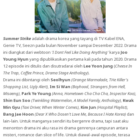
Summer Strike
adalah drama korea yang tayang di TV Kabel ENA,
Genie TV, Seezn pada bulan November sampai Desember 2022. Drama
ini diangkat dari webtoon
'I Dont Feel Like Doing Anything'
karya
Joo
Young Hyun
yang dipublikasikan pertama kali pada tahun 2020. Drama
12 episode ini ditulis dan disutradarai oleh
Lee Yoon Jung
(
Cheese In
The Trap, Coffee Prince, Drama Stage Anthology
).
Drama ini dibintangi oleh
Seolhyun
(Orange Marmalade, THe Killer's
Shopping List, Ugly Alert),
Im Si Wan
(Boyhood, Strangers from Hell,
Misaeng),
Park Ye Young
(Anna, Hometown Cha Cha Cha, Inspector Koo),
Shin Eun Soo
(Twinkling Watermelon, A Model Family, Anthology),
Kwak
Min Gyu
(Taxi Driver, When Winter Comes),
Kim Jun
(Hospital Playlist),
Bang Jae Hoon
(Dear X Who Dosen't Love Me, Because I Hate Korea)
dan
lain-lain. Untuk manganya sendiri itu bergenre drama, tapi saat aku
menonton drama ini aku rasa ini drama genrenya campuran antara
misteri, romance dan slice of life. Untuk diawal-awal episode, terasa