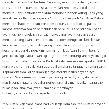
desa itu. Pertama kali bertemu Yeo Rum, Yeo Rum melihatnya mencuri
pensil. Tapi Yeo Rum diam saja dan malah Yeo Rum yang dituduh
mencuri. Tapi kemudian Yeo Rum menolong nenek Young Sook yang
adalah nenek Bom dan sejak itu Bom mulai baik pada Yeo Rum. Bahkan
menjadi sahabat Yeo Rum. Kim Bom ini punya kepribadian panas,
karena ayahnya adalah pemabuk dan penjudi. Dia benci sekali pada
ayahnya, tapi neneknya sangat menyayangi ayahnya dan selalu
membela sang ayah. Sampai suatu hari Bom mengalami kecelakaan
karena sang ayah, barulah ayahnya tobat dan berobat ke pusat
kesehatan agar dia nggak minum-minum lagi. Ayah Bom ini bersifat
jahat kalau lagi mabuk. Dan lagi-lagi nenek melindungi anaknya itu agar
Bom nggak melapor ke polisi. Padahal kalau mereka melaporkan KRDT,
maka biaya rumah sakit dan operasi Bom akan ditanggung rumah sakit.
Tapi karena tidak dilaporkan, jadinya mereka harus bayar biaya
operasi. Saat nenek mau meminjam uang ke bank, ternyata nenek
masih punya hutang, padahal nenek yakin dia memberikan uang tiap
bulan pada anaknya (ayah Bom) agar membayar.
Pokoknya nenek Bom ini agak toxic juga sih.
Yeo Rum bukan siapa-siapa bari keluarga Bom, tapi Yeo Rum ini sayang