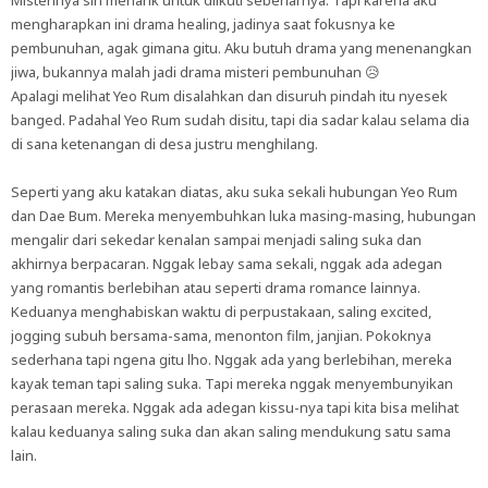
Misterinya sih menarik untuk diikuti sebenarnya. Tapi karena aku
mengharapkan ini drama healing, jadinya saat fokusnya ke
pembunuhan, agak gimana gitu. Aku butuh drama yang menenangkan
jiwa, bukannya malah jadi drama misteri pembunuhan 😥
Apalagi melihat Yeo Rum disalahkan dan disuruh pindah itu nyesek
banged. Padahal Yeo Rum sudah disitu, tapi dia sadar kalau selama dia
di sana ketenangan di desa justru menghilang.
Seperti yang aku katakan diatas, aku suka sekali hubungan Yeo Rum
dan Dae Bum. Mereka menyembuhkan luka masing-masing, hubungan
mengalir dari sekedar kenalan sampai menjadi saling suka dan
akhirnya berpacaran. Nggak lebay sama sekali, nggak ada adegan
yang romantis berlebihan atau seperti drama romance lainnya.
Keduanya menghabiskan waktu di perpustakaan, saling excited,
jogging subuh bersama-sama, menonton film, janjian. Pokoknya
sederhana tapi ngena gitu lho. Nggak ada yang berlebihan, mereka
kayak teman tapi saling suka. Tapi mereka nggak menyembunyikan
perasaan mereka. Nggak ada adegan kissu-nya tapi kita bisa melihat
kalau keduanya saling suka dan akan saling mendukung satu sama
lain.