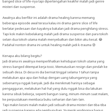
banged slice of life-nya tapi dipertengahan keakhir malah jadi genre
misteri dan suspense.
Awalnya aku berfikir ini adalah drama healing karena memang
beberapa episode awal terasa kalau ini drama genre slice of life
berlatar pedesaan dan kayaknya bakalan jadi drama penghilang stress.
Tapi kok makin kebelakang malah jadi drama suspense dan para tokoh
selain dua tokoh utama malah menyebalkan dan bikin aku kesal. 😂
Padahal nonton drama ini untuk healing malah jadi k-trauma 😰
Kenapa aku bilang begitu?
Jadi drama ini awalnya memperlihatkan kehidupan tokoh utama yang
stress banged ditempat kerja toxic. Memutuskan resign dan pindah ke
sebuah desa. Di desa ini dia berniat tinggal selama 1 tahun tanpa
melakukan apa-apa dan hidup dengan uang tabungannya yang
sebenarnya nggak banyak. Jadi dia menikmati harinya sebagai
pengagguran, melakukan hal-hal yang dulu nggak bisa dia lakukan
karena sibuk bekerja, seperti bangun siang, minum-minum saat malam,
ke perpustakaan membaca buku seharian dan lain-lain.
Tapi makin kesini malah makin jadi sebuah drama misteri dan tiba-tiba
jadi suspense karena ada pembunuhan. Ya meski endingnya bagus