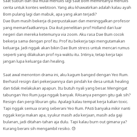
saat subuh dan dia mulai menulis lagi saat Bom memintanya menulis
cerita untuk kontes webtoon. Yang aku khawatirkan adalah kalau ayah
Bom pulang lagi dan mabuk, apa yang akan terjadi?
Dae Bum masih bekerja di perpustakaan dan meninggalkan profesor
yang memanfaatkannya. Dia ikut penelitian prof Holland dari luar
negeri dan mereka ketemunya via zoom. Aku rasa Dae Bum cocok
bekerja sama dengan prof itu. Prof itu bekerja tapi mengutamakan
keluarga. Jadi nggak akan bikin Dae Bum stress untuk mencari rumus
seperti yang dilakukan prof nya waktu itu. Intinya, tetap kerja tapi
jangan lupa keluarga dan healing.
Saat awal menonton drama ini, aku kagum banged dengan Yeo Rum.
Berhasil resign dari pekerjaannya dan pindah ke desa untuk healing
dan tidak melakukan apapun. Itu butuh nyali yang besar. Mengingat
tabungan Yeo Rum juga nggak banyak. RAsanya pengen gitu gak sih?
Resign dan pergi liburan gitu. Apalagi kalau tempat kerja kalian toxic.
Tapi nggak semua orang seberani Yeo Rum. PAsti banyaka mikir nanti
nggak kerja makan apa, syukur masih ada kerjaan, masih ada gaji
bulanan, jadi ditahan-tahan aja dulu. Tapi kalau burn out gimana ya?
Kurang berani sih mengambil resiko. 😓