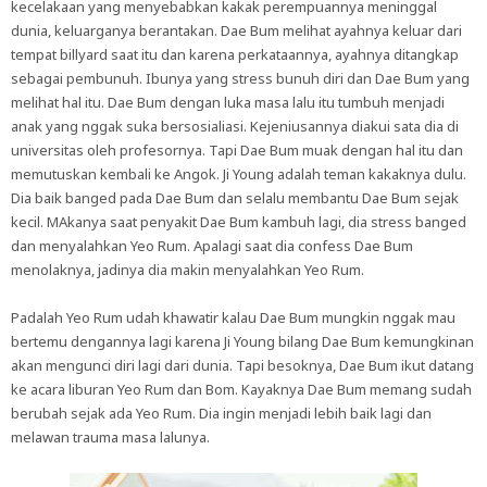
kecelakaan yang menyebabkan kakak perempuannya meninggal
dunia, keluarganya berantakan. Dae Bum melihat ayahnya keluar dari
tempat billyard saat itu dan karena perkataannya, ayahnya ditangkap
sebagai pembunuh. Ibunya yang stress bunuh diri dan Dae Bum yang
melihat hal itu. Dae Bum dengan luka masa lalu itu tumbuh menjadi
anak yang nggak suka bersosialiasi. Kejeniusannya diakui sata dia di
universitas oleh profesornya. Tapi Dae Bum muak dengan hal itu dan
memutuskan kembali ke Angok. Ji Young adalah teman kakaknya dulu.
Dia baik banged pada Dae Bum dan selalu membantu Dae Bum sejak
kecil. MAkanya saat penyakit Dae Bum kambuh lagi, dia stress banged
dan menyalahkan Yeo Rum. Apalagi saat dia confess Dae Bum
menolaknya, jadinya dia makin menyalahkan Yeo Rum.
Padalah Yeo Rum udah khawatir kalau Dae Bum mungkin nggak mau
bertemu dengannya lagi karena Ji Young bilang Dae Bum kemungkinan
akan mengunci diri lagi dari dunia. Tapi besoknya, Dae Bum ikut datang
ke acara liburan Yeo Rum dan Bom. Kayaknya Dae Bum memang sudah
berubah sejak ada Yeo Rum. Dia ingin menjadi lebih baik lagi dan
melawan trauma masa lalunya.