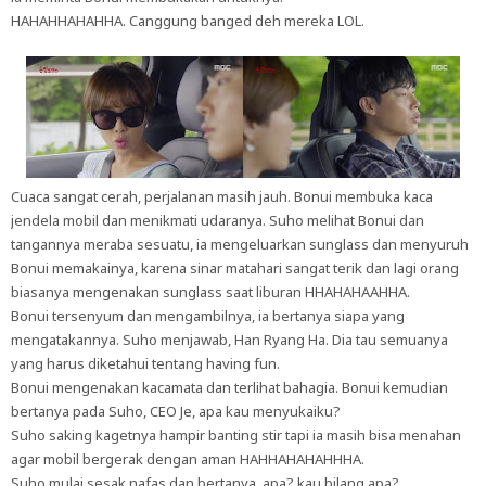
HAHAHHAHAHHA. Canggung banged deh mereka LOL.
Cuaca sangat cerah, perjalanan masih jauh. Bonui membuka kaca
jendela mobil dan menikmati udaranya. Suho melihat Bonui dan
tangannya meraba sesuatu, ia mengeluarkan sunglass dan menyuruh
Bonui memakainya, karena sinar matahari sangat terik dan lagi orang
biasanya mengenakan sunglass saat liburan HHAHAHAAHHA.
Bonui tersenyum dan mengambilnya, ia bertanya siapa yang
mengatakannya. Suho menjawab, Han Ryang Ha. Dia tau semuanya
yang harus diketahui tentang having fun.
Bonui mengenakan kacamata dan terlihat bahagia. Bonui kemudian
bertanya pada Suho, CEO Je, apa kau menyukaiku?
Suho saking kagetnya hampir banting stir tapi ia masih bisa menahan
agar mobil bergerak dengan aman HAHHAHAHAHHHA.
Suho mulai sesak nafas dan bertanya, apa? kau bilang apa?