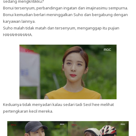
sedang mengkritikku?
Bonui tersenyum, perbandingan ingatan dan imajinasimu sempurna.
Bonui kemudian berlari meninggalkan Suho dan bergabung dengan
karyawan lainnya.
Suho malah tidak matah dan tersenyum, menganggap itu pujian
HAHAHHAHAHA.
Keduanya tidak menyadari kalau sedari tadi Seol hee melihat
pertengkaran kecil mereka.