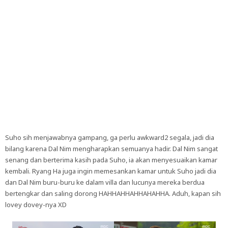
Suho sih menjawabnya gampang, ga perlu awkward2 segala, jadi dia
bilang karena Dal Nim mengharapkan semuanya hadir. Dal Nim sangat
senang dan berterima kasih pada Suho, ia akan menyesuaikan kamar
kembali. Ryang Ha juga ingin memesankan kamar untuk Suho jadi dia
dan Dal Nim buru-buru ke dalam villa dan lucunya mereka berdua
bertengkar dan saling dorong HAHHAHHAHHAHAHHA. Aduh, kapan sih
lovey dovey-nya XD