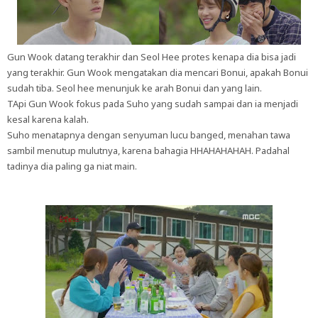
Gun Wook datang terakhir dan Seol Hee protes kenapa dia bisa jadi
yang terakhir. Gun Wook mengatakan dia mencari Bonui, apakah Bonui
sudah tiba. Seol hee menunjuk ke arah Bonui dan yang lain.
TApi Gun Wook fokus pada Suho yang sudah sampai dan ia menjadi
kesal karena kalah.
Suho menatapnya dengan senyuman lucu banged, menahan tawa
sambil menutup mulutnya, karena bahagia HHAHAHAHAH. Padahal
tadinya dia paling ga niat main.