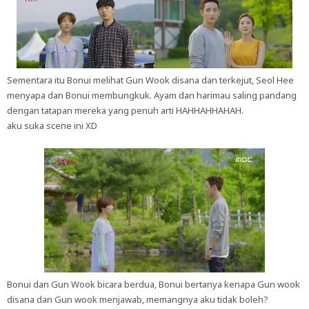
Sementara itu Bonui melihat Gun Wook disana dan terkejut, Seol Hee
menyapa dan Bonui membungkuk. Ayam dan harimau saling pandang
dengan tatapan mereka yang penuh arti HAHHAHHAHAH.
aku suka scene ini XD
Bonui dan Gun Wook bicara berdua, Bonui bertanya kenapa Gun wook
disana dan Gun wook menjawab, memangnya aku tidak boleh?