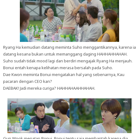
Ryang Ha kemudian datang meminta Suho menggantikannya, karena ia
datang kesana bukan untuk memanggang daging HAHHAHHAHAH.
Suho sudah tidak mood lagi dan berdiri mengajak Ryang Ha menjauh.
Bonui entah kenapa kelihatan merasa bersalah pada Suho.
Dae Kwon meminta Bonui mengatakan hal yang sebenarnya, Kau
pacaran dengan CEO kan?
DAEBAK! Jadi mereka curiga? HAHHAHAAHHAHAH.
Gun Wook menatap Bonui. Bonui tentu saja membantah karena dia