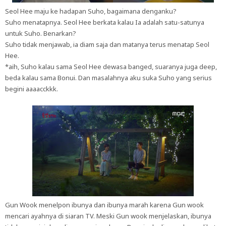
Seol Hee maju ke hadapan Suho, bagaimana denganku?
Suho menatapnya. Seol Hee berkata kalau Ia adalah satu-satunya
untuk Suho. Benarkan?
Suho tidak menjawab, ia diam saja dan matanya terus menatap Seol
Hee.
*aih, Suho kalau sama Seol Hee dewasa banged, suaranya juga deep,
beda kalau sama Bonui. Dan masalahnya aku suka Suho yang serius
begini aaaacckkk.
Gun Wook menelpon ibunya dan ibunya marah karena Gun wook
mencari ayahnya di siaran TV. Meski Gun wook menjelaskan, ibunya