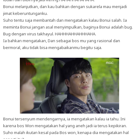
Bonui melanjutkan, dan kau bahkan dengan sukarela mau menjadi
jimat keberuntunganku.
Suho tentu saja membantah dan mengatakan kalau Bonui salah. Ia
meminta Bonui jangan asal menyimpulkan, baginya Bonui adalah bug.
Bug dengan virus takhayul. HAHHHAHHAHHHAHA.
Ia bahkan mengatakan, Dan sebagai bos mu yang rasional dan
bermoral, aku tidak bisa mengabaikanmu begitu saja.
Bonui tersenyum mendengarnya, ia mengatakan kalau ia tahu. Ini
karena bos Won mengatakan hal yang aneh jadi ia terus kepikiran.
Suho malah ikutan kesal pada Bos won, kenapa dia mengatakan hal