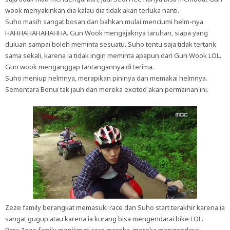
wook menyakinkan dia kalau dia tidak akan terluka nanti.
Suho masih sangat bosan dan bahkan mulai menciumi helm-nya
HAHHAHAHAHAHHA. Gun Wook mengajaknya taruhan, siapa yang
duluan sampai boleh meminta sesuatu. Suho tentu saja tidak tertarik
sama sekali, karena ia tidak ingin meminta apapun dari Gun Wook LOL.
Gun wook menganggap tantangannya di terima.
Suho meniup helmnya, merapikan pininya dan memakai helmnya.
Sementara Bonui tak jauh dari mereka excited akan permainan ini.
Zeze family berangkat memasuki race dan Suho start terakhir karena ia
sangat gugup atau karena ia kurang bisa mengendarai bike LOL.
Para Zeze family menikmati race mereka, mereka mengendarai