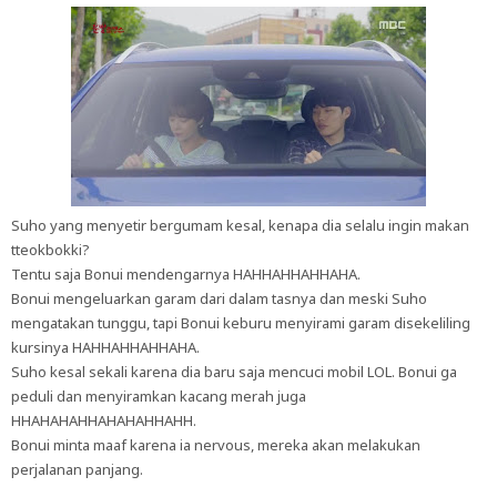
Suho yang menyetir bergumam kesal, kenapa dia selalu ingin makan
tteokbokki?
Tentu saja Bonui mendengarnya HAHHAHHAHHAHA.
Bonui mengeluarkan garam dari dalam tasnya dan meski Suho
mengatakan tunggu, tapi Bonui keburu menyirami garam disekeliling
kursinya HAHHAHHAHHAHA.
Suho kesal sekali karena dia baru saja mencuci mobil LOL. Bonui ga
peduli dan menyiramkan kacang merah juga
HHAHAHAHHAHAHAHHAHH.
Bonui minta maaf karena ia nervous, mereka akan melakukan
perjalanan panjang.