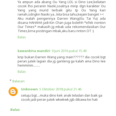
Ya ampun ada abang Ou Yang LOL si Dino Lee,keliatan
cocok lho peranin Naoki,soalnya mirip dgn karakter Ou
Yang yang murid terbaik gitu tp Ou Yang kan
ramah,sdngkn Naoki ya...kita bisa tahu,kejam banget ><
Aku malah pengennya Darren Wang(Xu Tai Yu) ada
disana HAHAHA jadi Kin Chan juga bolehh *efek nonton
Our Times* makasih jg mbak uda rekomendasikan Our
Times,krna postingan mbak,aku baru nnton OT :)
Balas
kawankita mandiri
9 Juni 2016 pukul 15.49
knp bukan Darren Wang yang main?????? dia cocok bgt
peran jutek lagian dia jg ganteng ga kalah ama Dino lee
hemmmm.........
Balas
Balasan
Unknown
5 Oktober 2018 pukul 21.46
setuju bgt....muka dino kek anak teladan dan baik ga
cocok jadi peran jutek wkwkwk jgb dibawa ke hati
Balas