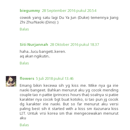
biegummy
28 September 2016 pukul 20.54
cowok yang satu lagi Du Ya Jun (Duke) temennya Jiang
Zhi Zhu/Naoki (Dino) :)
Balas
Siti Nurjannah
28 Oktober 2016 pukul 18.37
haha...lucu bangett..keren.
aq akan ngikutin..
Balas
flowers
5 Juli 2018 pukul 13.46
Emang bikin kecewa sih yg kiss me. Mike nya ga irie
naoki bangeet. Bahkan menurut aku yg cocok mending
couple tao n pattie (princess hours thai) soalnya si patiie
karakter nya cocok bgt buat kotoko, si tao pun jg cocok
dg karakter irie naoki. But so far menurut aku versi
paling best sih it started with a kiss sm itazunara kiss
LIT. Untuk vrsi korea sm thai mengecewakan menurut
aku
Balas