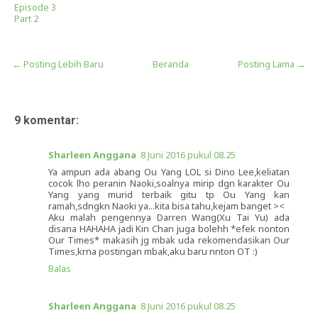
Episode 3
Part 2
← Posting Lebih Baru
Beranda
Posting Lama →
9 komentar:
Sharleen Anggana
8 Juni 2016 pukul 08.25
Ya ampun ada abang Ou Yang LOL si Dino Lee,keliatan
cocok lho peranin Naoki,soalnya mirip dgn karakter Ou
Yang yang murid terbaik gitu tp Ou Yang kan
ramah,sdngkn Naoki ya...kita bisa tahu,kejam banget ><
Aku malah pengennya Darren Wang(Xu Tai Yu) ada
disana HAHAHA jadi Kin Chan juga bolehh *efek nonton
Our Times* makasih jg mbak uda rekomendasikan Our
Times,krna postingan mbak,aku baru nnton OT :)
Balas
Sharleen Anggana
8 Juni 2016 pukul 08.25