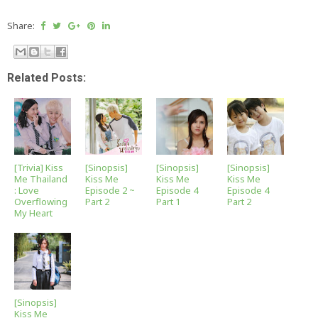
Share:
Related Posts:
[Trivia] Kiss
[Sinopsis]
[Sinopsis]
[Sinopsis]
Me Thailand
Kiss Me
Kiss Me
Kiss Me
: Love
Episode 2 ~
Episode 4
Episode 4
Overflowing
Part 2
Part 1
Part 2
My Heart
[Sinopsis]
Kiss Me