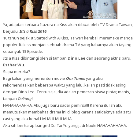
Ya, adaptasi terbaru Itazura na Kiss akan dibuat oleh TV Drama Taiwan,
berjudul
It's a Kiss 2016
.
10 tahun sejak It Started with A Kiss, Taiwan kembali meremake manga
populer Itakiss menjadi sebuah drama TV yang kabarnya akan tayang
sebanyak 13 Episode.
Its a Kiss dibintangi oleh si tampan
Dino Lee
dan seorang aktris baru,
Esther Wu
.
Siapa mereka?
Bagi kalian yang menonton movie
Our Times
yang aku
rekomendasikan beberapa waktu yang lalu, kalian pasti tidak asing
dengan Dino Lee. Tentu saja, dia adalah pemeran siswa pintar, manis,
tampan
OuYang
!
HAHAHAHAHHA. Aku juga baru sadar pemirsa!!! Karena itu lah aku
memutuskan membahas drama ini di blog karena setidaknya ada satu
cast yang aku kenal HAHAHHAHHAHA.
Aku sih berharap banged Xu Tai Yu yang jadi Naoki HAHAHAHHAHA.