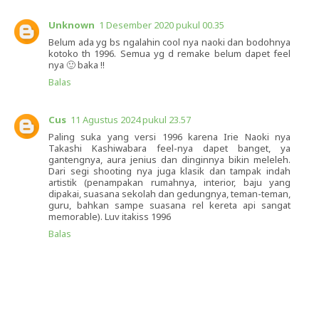
Unknown
1 Desember 2020 pukul 00.35
Belum ada yg bs ngalahin cool nya naoki dan bodohnya
kotoko th 1996. Semua yg d remake belum dapet feel
nya 🙂 baka !!
Balas
Cus
11 Agustus 2024 pukul 23.57
Paling suka yang versi 1996 karena Irie Naoki nya
Takashi Kashiwabara feel-nya dapet banget, ya
gantengnya, aura jenius dan dinginnya bikin meleleh.
Dari segi shooting nya juga klasik dan tampak indah
artistik (penampakan rumahnya, interior, baju yang
dipakai, suasana sekolah dan gedungnya, teman-teman,
guru, bahkan sampe suasana rel kereta api sangat
memorable). Luv itakiss 1996
Balas