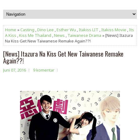
Home
»
Casting
,
Dino Lee
,
Esther Wu
,
Itakiss LIT
,
Itakiss Movie
,
Its
A Kiss
,
Kiss Me Thailand
,
News
,
Taiwanese Drama
» [News] Itazura
Na Kiss Get New Taiwanese Remake Again??!
[News] Itazura Na Kiss Get New Taiwanese Remake
Again??!
Juni 07, 2016
9 komentar