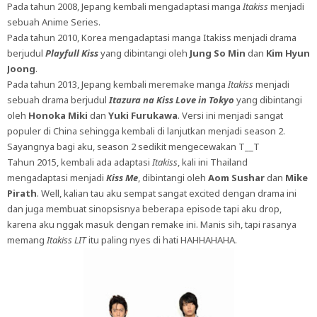
Pada tahun 2008, Jepang kembali mengadaptasi manga
Itakiss
menjadi
sebuah Anime Series.
Pada tahun 2010, Korea mengadaptasi manga Itakiss menjadi drama
berjudul
Playfull Kiss
yang dibintangi oleh
Jung So Min
dan
Kim Hyun
Joong
.
Pada tahun 2013, Jepang kembali meremake manga
Itakiss
menjadi
sebuah drama berjudul
Itazura na Kiss Love in Tokyo
yang dibintangi
oleh
Honoka Miki
dan
Yuki Furukawa
. Versi ini menjadi sangat
populer di China sehingga kembali di lanjutkan menjadi season 2.
Sayangnya bagi aku, season 2 sedikit mengecewakan T__T
Tahun 2015, kembali ada adaptasi
Itakiss
, kali ini Thailand
mengadaptasi menjadi
Kiss Me
, dibintangi oleh
Aom Sushar
dan
Mike
Pirath
. Well, kalian tau aku sempat sangat excited dengan drama ini
dan juga membuat sinopsisnya beberapa episode tapi aku drop,
karena aku nggak masuk dengan remake ini. Manis sih, tapi rasanya
memang
Itakiss LIT
itu paling nyes di hati HAHHAHAHA.