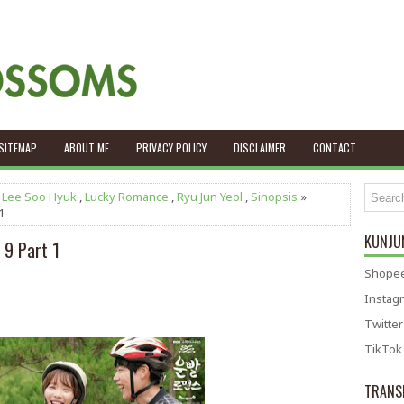
SITEMAP
ABOUT ME
PRIVACY POLICY
DISCLAIMER
CONTACT
,
Lee Soo Hyuk
,
Lucky Romance
,
Ryu Jun Yeol
,
Sinopsis
»
1
KUNJUN
 9 Part 1
Shopee
Instag
Twitter
TikTok
TRANS