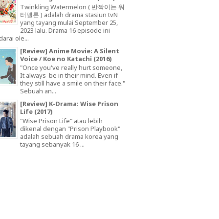
Twinkling Watermelon ( 반짝이는 워
터멜론 ) adalah drama stasiun tvN
yang tayang mulai September 25,
2023 lalu. Drama 16 episode ini
arai ole...
[Review] Anime Movie: A Silent
Voice / Koe no Katachi (2016)
"Once you've really hurt someone,
It always be in their mind. Even if
they still have a smile on their face."
Sebuah an...
[Review] K-Drama: Wise Prison
Life (2017)
"Wise Prison Life" atau lebih
dikenal dengan "Prison Playbook"
adalah sebuah drama korea yang
tayang sebanyak 16 ...