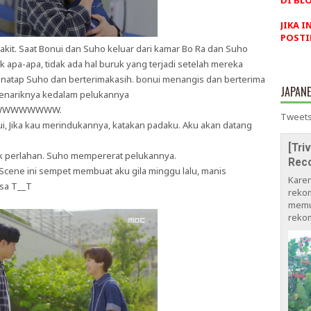
DI BLO
JIKA I
POSTI
kit. Saat Bonui dan Suho keluar dari kamar Bo Ra dan Suho
apa-apa, tidak ada hal buruk yang terjadi setelah mereka
enatap Suho dan berterimakasih. bonui menangis dan berterima
JAPAN
 menariknya kedalam pelukannya
WWWWWWWWW.
Tweets
 Jika kau merindukannya, katakan padaku. Aku akan datang
[Tri
 perlahan. Suho mempererat pelukannya.
Rec
cene ini sempet membuat aku gila minggu lalu, manis
Kare
asa T__T
rekom
memu
rekom