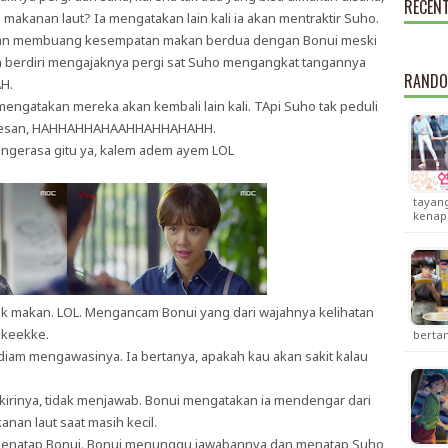
RECEN
makanan laut? Ia mengatakan lain kali ia akan mentraktir Suho.
k akan membuang kesempatan makan berdua dengan Bonui meski
ah berdiri mengajaknya pergi sat Suho mengangkat tangannya
RANDO
H.
engatakan mereka akan kembali lain kali. TApi Suho tak peduli
emesan, HAHHAHHAHAAHHAHHAHAHH.
 ngerasa gitu ya, kalem adem ayem LOL
tayang
kenap
 makan. LOL. Mengancam Bonui yang dari wajahnya kelihatan
ekeekke.
berta
iam mengawasinya. Ia bertanya, apakah kau akan sakit kalau
rinya, tidak menjawab. Bonui mengatakan ia mendengar dari
nan laut saat masih kecil.
enatap Bonui. Bonui menunggu jawabannya dan menatap Suho