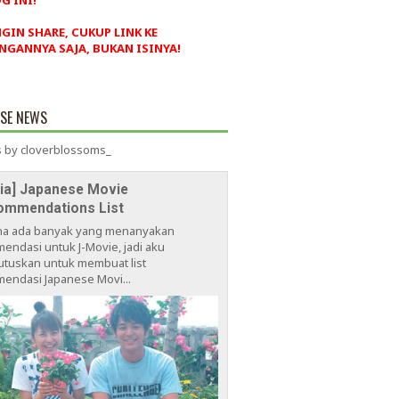
G INI!
NGIN SHARE, CUKUP LINK KE
NGANNYA SAJA, BUKAN ISINYA!
ESE NEWS
 by cloverblossoms_
via] Japanese Movie
ommendations List
na ada banyak yang menanyakan
endasi untuk J-Movie, jadi aku
tuskan untuk membuat list
endasi Japanese Movi...