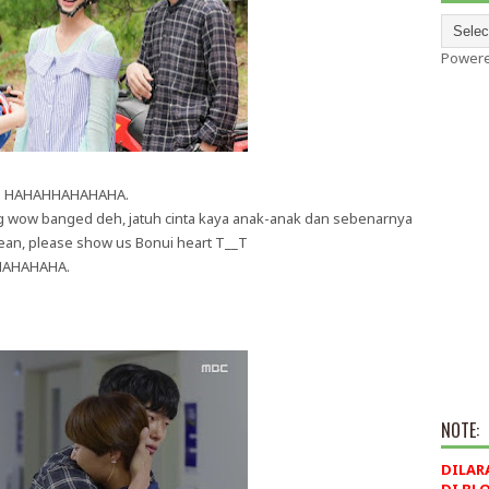
Power
ini HAHAHHAHAHAHA.
 wow banged deh, jatuh cinta kaya anak-anak dan sebenarnya
mean, please show us Bonui heart T__T
HHAHAHAHA.
NOTE:
DILAR