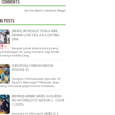
T COMMENTS
Get this
Recent Comments Widget
M POSTS
[NEWS] INTRODUCTION A WEB
DRAMA LOVE CELL A.K.A DATING
DNA
Banyak sekali drama korea yang
 belakangan ini, yang menarik, tapi entah
a hanya sedikit yang…
[SINOPSIS] CHIMUDONDON
EPISODE 33
Sinopsis Chimudondon Episode 33:
Ryoko's Marriage***Nobuko akan
nding memasak peperoncino melawan…
[REVIEW] ANIME SERIES: KUSURIYA
NO HITORIGOTO SEASON 2 - COUR
1 (2025)
Kusuriya no Hitorigoto (薬屋のひと