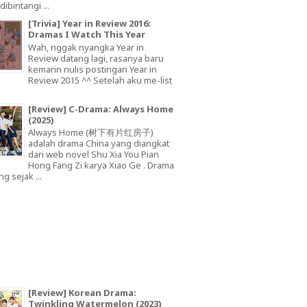
dibintangi ...
[Trivia] Year in Review 2016:
Dramas I Watch This Year
Wah, nggak nyangka Year in
Review datang lagi, rasanya baru
kemarin nulis postingan Year in
Review 2015 ^^ Setelah aku me-list
[Review] C-Drama: Always Home
(2025)
Always Home (树下有片红房子)
adalah drama China yang diangkat
dari web novel Shu Xia You Pian
Hong Fang Zi karya Xiao Ge . Drama
ng sejak ...
[Review] Korean Drama:
Twinkling Watermelon (2023)