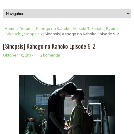
Home
»
Dorama
,
Kahogo no Kahoko
,
Mitsuki Takahata
,
Ryoma
Takeuchi
,
Sinopsis
» [Sinopsis] Kahogo no Kahoko Episode 9-2
[Sinopsis] Kahogo no Kahoko Episode 9-2
Oktober 10, 2017
2 komentar