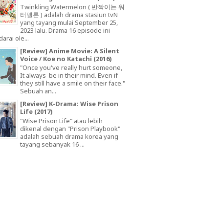
Twinkling Watermelon ( 반짝이는 워
터멜론 ) adalah drama stasiun tvN
yang tayang mulai September 25,
2023 lalu. Drama 16 episode ini
arai ole...
[Review] Anime Movie: A Silent
Voice / Koe no Katachi (2016)
"Once you've really hurt someone,
It always be in their mind. Even if
they still have a smile on their face."
Sebuah an...
[Review] K-Drama: Wise Prison
Life (2017)
"Wise Prison Life" atau lebih
dikenal dengan "Prison Playbook"
adalah sebuah drama korea yang
tayang sebanyak 16 ...