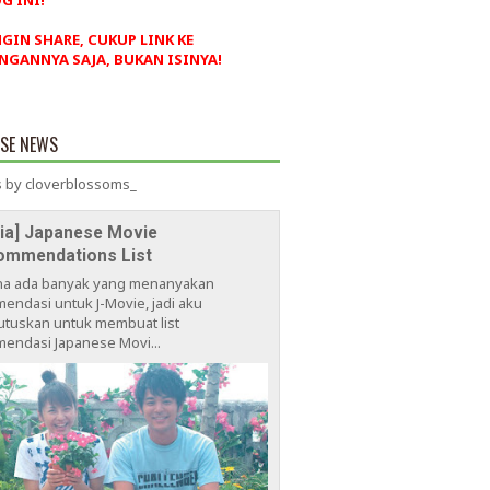
G INI!
NGIN SHARE, CUKUP LINK KE
NGANNYA SAJA, BUKAN ISINYA!
ESE NEWS
 by cloverblossoms_
via] Japanese Movie
ommendations List
na ada banyak yang menanyakan
endasi untuk J-Movie, jadi aku
tuskan untuk membuat list
endasi Japanese Movi...