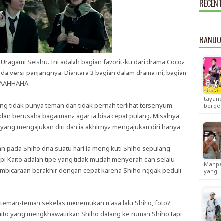
RECEN
RANDO
 Uragami Seishu. Ini adalah bagian favorit-ku dari drama Cocoa
da versi panjangnya. Diantara 3 bagian dalam drama ini, bagian
HAAAHHAHA.
tayang
g tidak punya teman dan tidak pernah terlihat tersenyum.
berge
h dan berusaha bagaimana agar ia bisa cepat pulang. Misalnya
 yang mengajukan diri dan ia akhirnya mengajukan diri hanya
 pada Shiho dna suatu hari ia mengikuti Shiho sepulang
tapi Kaito adalah tipe yang tidak mudah menyerah dan selalu
Manpe
mbicaraan berakhir dengan cepat karena Shiho nggak peduli
yang
an teman-teman sekelas menemukan masa lalu Shiho, foto?
aito yang mengkhawatirkan Shiho datang ke rumah Shiho tapi