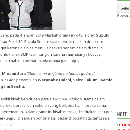
Power
yang pada 4 Januari 2019. Naskah drama ini ditulis oleh
Suzuki
 Awards
ke-30. Suzuki Sumire saat menulis naskah drama ini
get karena dia bisa menulis naskah seperti dalam drama ini.
untuk anak SMP tapi mungkin karena imajinasinya kuat ya,
 dan aku bahkan berharap ada drama panjangnya.
s,
Minami Sara
(
Shino-chan wa Jibun no Namae ga Ienai
),
ain itu ada penampilan
Watanabe Daichi, Saito Takumi, Kamio
agami Seishu
.
edikit kisah kehidupan para siswi SMA. 3 tokoh utama dalam
 mereka berasal dari sekolah yang berbeda tapi mereka sama-
pertemanan. Dalam drama ini kisah mereka diceritakan satu per
NOTE:
erkumpul di sebuah pohon natal besar di pusat kota, tentu saja
ama lain.
DILAR