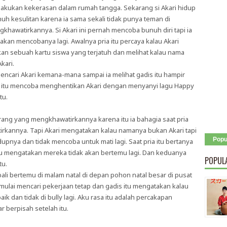
lakukan kekerasan dalam rumah tangga. Sekarang si Akari hidup
h kesulitan karena ia sama sekali tidak punya teman di
gkhawatirkannya. Si Akari ini pernah mencoba bunuh diri tapi ia
akan mencobanya lagi. Awalnya pria itu percaya kalau Akari
an sebuah kartu siswa yang terjatuh dan melihat kalau nama
kari.
mencari Akari kemana-mana sampai ia melihat gadis itu hampir
a itu mencoba menghentikan Akari dengan menyanyi lagu Happy
tu.
rang yang mengkhawatirkannya karena itu ia bahagia saat pria
irkannya. Tapi Akari mengatakan kalau namanya bukan Akari tapi
Popu
idupnya dan tidak mencoba untuk mati lagi. Saat pria itu bertanya
tu mengatakan mereka tidak akan bertemu lagi. Dan keduanya
POPUL
tu.
bali bertemu di malam natal di depan pohon natal besar di pusat
 mulai mencari pekerjaan tetap dan gadis itu mengatakan kalau
k dan tidak di bully lagi. Aku rasa itu adalah percakapan
 berpisah setelah itu.