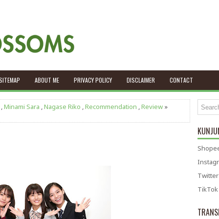
SITEMAP
ABOUT ME
PRIVACY POLICY
DISCLAIMER
CONTACT
,
Minami Sara
,
Nagase Riko
,
Recommendation
,
Review
»
KUNJUN
Shopee
Instag
Twitter
TikTok
TRANS