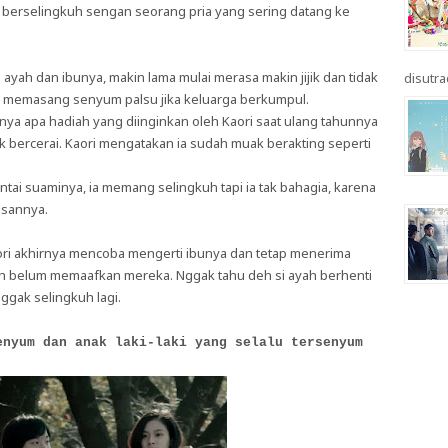
ga berselingkuh sengan seorang pria yang sering datang ke
yah dan ibunya, makin lama mulai merasa makin jijik dan tidak
disutrad
h memasang senyum palsu jika keluarga berkumpul.
tanya apa hadiah yang diinginkan oleh Kaori saat ulang tahunnya
k bercerai. Kaori mengatakan ia sudah muak berakting seperti
ntai suaminya, ia memang selingkuh tapi ia tak bahagia, karena
usannya.
Kaori akhirnya mencoba mengerti ibunya dan tetap menerima
ih belum memaafkan mereka. Nggak tahu deh si ayah berhenti
nggak selingkuh lagi.
enyum dan anak laki-laki yang selalu tersenyum