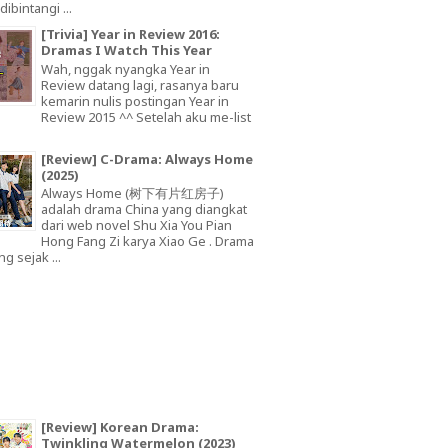
dibintangi ...
[Trivia] Year in Review 2016:
Dramas I Watch This Year
Wah, nggak nyangka Year in
Review datang lagi, rasanya baru
kemarin nulis postingan Year in
Review 2015 ^^ Setelah aku me-list
[Review] C-Drama: Always Home
(2025)
Always Home (树下有片红房子)
adalah drama China yang diangkat
dari web novel Shu Xia You Pian
Hong Fang Zi karya Xiao Ge . Drama
ng sejak ...
[Review] Korean Drama:
Twinkling Watermelon (2023)