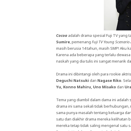
Cocoa
adalah drama spesial Fuji TV yang ta
Sumire
, pemenang
Fuji TV Young Scenario
masih berusia 14 tahun, masih SMP! Aku ka
Karena ada beberapa yang terlalu dewasa 
naskah yang dia tulis ini sangat menarik
Drama ini dibintangi oleh para rookie aktri
Deguchi Natsuki
dan
Nagase Riko
. Sel
Yu, Konno Mahiru, Uno Misako
dan
Ur
Tema yang diambil dalam dama ini adalah s
drama ini sama sekali tidak berhubungan,
sama punya masalah tentang keluarga dan 
satu dan diakhir drama mereka kelihatan b
mereka tetap tidak saling mengenal satu s