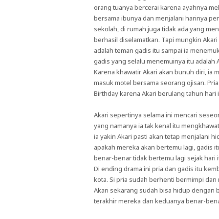
orang tuanya bercerai karena ayahnya me
bersama ibunya dan menjalani harinya penu
sekolah, di rumah juga tidak ada yang men
berhasil diselamatkan. Tapi mungkin Akari 
adalah teman gadis itu sampai ia menemuk
gadis yang selalu menemuinya itu adalah A
Karena khawatir Akari akan bunuh diri, ia 
masuk motel bersama seorang ojisan. Pri
Birthday karena Akari berulang tahun hari i
Akari sepertinya selama ini mencari seseo
yang namanya ia tak kenal itu mengkhawat
ia yakin Akari pasti akan tetap menjalani h
apakah mereka akan bertemu lagi, gadis i
benar-benar tidak bertemu lagi sejak hari i
Di ending drama ini pria dan gadis itu kem
kota. Si pria sudah berhenti bermimpi dan
Akari sekarang sudah bisa hidup dengan bai
terakhir mereka dan keduanya benar-benar