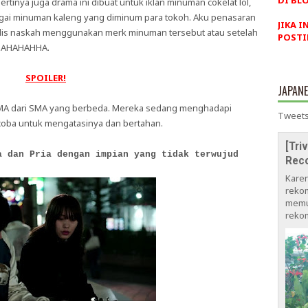
DI BLO
ertinya juga drama ini dibuat untuk iklan minuman cokelat lol,
gai minuman kaleng yang diminum para tokoh. Aku penasaran
JIKA I
is naskah menggunakan merk minuman tersebut atau setelah
POSTI
AHAHAHAHHA.
SPOILER!
JAPAN
 SMA dari SMA yang berbeda. Mereka sedang menghadapi
Tweets
oba untuk mengatasinya dan bertahan.
[Tri
a dan Pria dengan impian yang tidak terwujud
Rec
Kare
rekom
memu
rekom