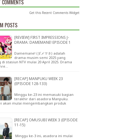
T COMMENTS
Get this
Recent Comments Widget
M POSTS
[REVIEW] FIRST IMPRESSIONS J-
DRAMA: DAMEMANE! EPISODE 1
Damemane! (ダメマネ) adalah
drama musim semi 2025 yang
 di stasiun NTV mulai 20 April 2025. Drama
nre…
[RECAP] MANPUKU WEEK 23
(EPISODE 128-133)
Minggu ke-23 ini memasuki bagian
terakhir dari asadora Manpuku.
i akan mulai mengembangkan produk
…
[RECAP] OMUSUBI WEEK 3 (EPISODE
11-15)
Minggu ke-3 ini, asadora ini mulai