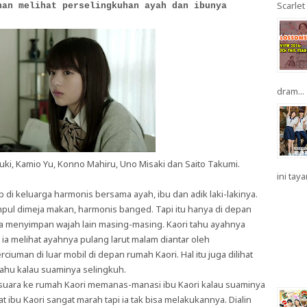
Scarlet 
han melihat perselingkuhan ayah dan ibunya
dram...
suki, Kamio Yu, Konno Mahiru, Uno Misaki dan Saito Takumi.
ini taya
 di keluarga harmonis bersama ayah, ibu dan adik laki-lakinya.
mpul dimeja makan, harmonis banged. Tapi itu hanya di depan
ka menyimpan wajah lain masing-masing. Kaori tahu ayahnya
ia melihat ayahnya pulang larut malam diantar oleh
uman di luar mobil di depan rumah Kaori. Hal itu juga dilihat
tahu kalau suaminya selingkuh.
n suara ke rumah Kaori memanas-manasi ibu Kaori kalau suaminya
bu Kaori sangat marah tapi ia tak bisa melakukannya. Dialin