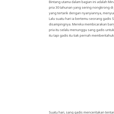
Bintang utama dalam bagian ini adalah M
pria 30 tahunan yang sering nongkrong di
yang tertarik dengan nyanyiannya, menyum
Lalu suatu hari ia bertemu seorang gadis 
disampingnya. Mereka membicarakan banya
pria itu selalu menunggu sang gadis unt
itu tapi gadis itu tiak pernah memberitah
Suatu hari, sang gadis menceritakan tent