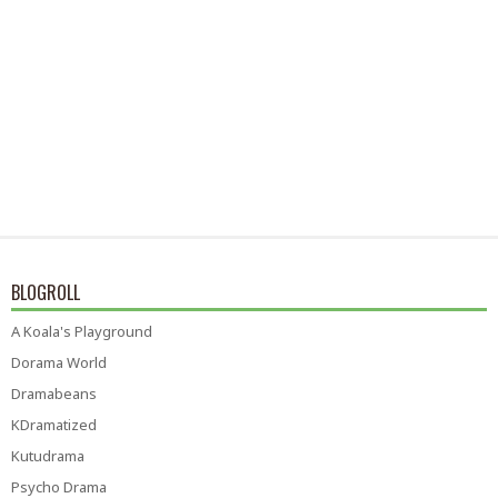
BLOGROLL
A Koala's Playground
Dorama World
Dramabeans
KDramatized
Kutudrama
Psycho Drama