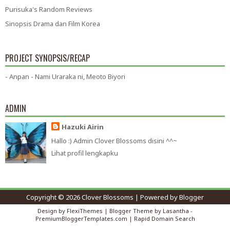
Purisuka's Random Reviews
Sinopsis Drama dan Film Korea
PROJECT SYNOPSIS/RECAP
- Anpan - Nami Uraraka ni, Meoto Biyori
ADMIN
Hazuki Airin
Hallo :) Admin Clover Blossoms disini ^^~
Lihat profil lengkapku
Copyright ©
2026
Clover Blossoms
| Powered by
Blogger
Design by
FlexiThemes
| Blogger Theme by
Lasantha
-
PremiumBloggerTemplates.com
|
Rapid Domain Search