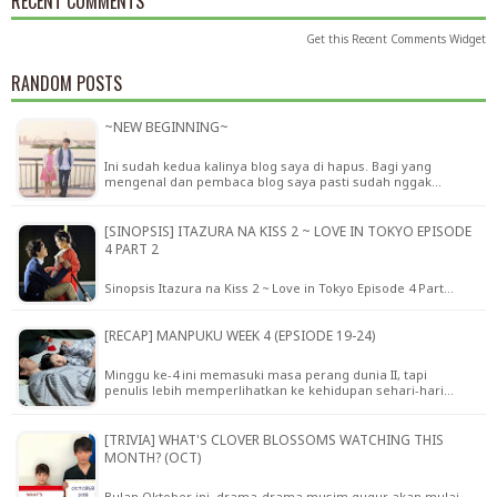
RECENT COMMENTS
Get this
Recent Comments Widget
RANDOM POSTS
~NEW BEGINNING~
Ini sudah kedua kalinya blog saya di hapus. Bagi yang
mengenal dan pembaca blog saya pasti sudah nggak…
[SINOPSIS] ITAZURA NA KISS 2 ~ LOVE IN TOKYO EPISODE
4 PART 2
Sinopsis Itazura na Kiss 2 ~ Love in Tokyo Episode 4 Part…
[RECAP] MANPUKU WEEK 4 (EPSIODE 19-24)
Minggu ke-4 ini memasuki masa perang dunia II, tapi
penulis lebih memperlihatkan ke kehidupan sehari-hari…
[TRIVIA] WHAT'S CLOVER BLOSSOMS WATCHING THIS
MONTH? (OCT)
Bulan Oktober ini, drama-drama musim gugur akan mulai