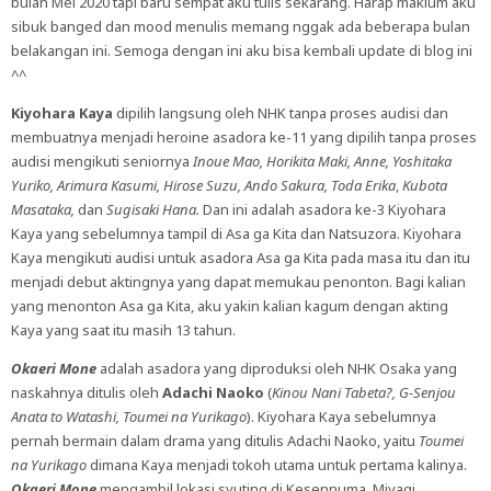
bulan Mei 2020 tapi baru sempat aku tulis sekarang. Harap maklum aku
sibuk banged dan mood menulis memang nggak ada beberapa bulan
belakangan ini. Semoga dengan ini aku bisa kembali update di blog ini
^^
Kiyohara Kaya
dipilih langsung oleh NHK tanpa proses audisi dan
membuatnya menjadi heroine asadora ke-11 yang dipilih tanpa proses
audisi mengikuti seniornya
Inoue Mao, Horikita Maki, Anne, Yoshitaka
Yuriko, Arimura Kasumi, Hirose Suzu, Ando Sakura, Toda Erika
,
Kubota
Masataka,
dan
Sugisaki Hana.
Dan ini adalah asadora ke-3 Kiyohara
Kaya yang sebelumnya tampil di Asa ga Kita dan Natsuzora. Kiyohara
Kaya mengikuti audisi untuk asadora Asa ga Kita pada masa itu dan itu
menjadi debut aktingnya yang dapat memukau penonton. Bagi kalian
yang menonton Asa ga Kita, aku yakin kalian kagum dengan akting
Kaya yang saat itu masih 13 tahun.
Okaeri Mone
adalah asadora yang diproduksi oleh NHK Osaka yang
naskahnya ditulis oleh
Adachi Naoko
(
Kinou Nani Tabeta?, G-Senjou
Anata to Watashi, Toumei na Yurikago
). Kiyohara Kaya sebelumnya
pernah bermain dalam drama yang ditulis Adachi Naoko, yaitu
Toumei
na Yurikago
dimana Kaya menjadi tokoh utama untuk pertama kalinya.
Okaeri Mone
mengambil lokasi syuting di Kesennuma, Miyagi