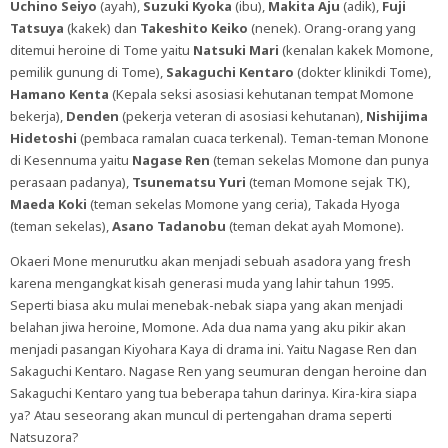
Uchino Seiyo
(ayah),
Suzuki Kyoka
(ibu),
Makita Aju
(adik),
Fuji
Tatsuya
(kakek) dan
Takeshito Keiko
(nenek). Orang-orang yang
ditemui heroine di Tome yaitu
Natsuki Mari
(kenalan kakek Momone,
pemilik gunung di Tome),
Sakaguchi Kentaro
(dokter klinikdi Tome),
Hamano Kenta
(Kepala seksi asosiasi kehutanan tempat Momone
bekerja),
Denden
(pekerja veteran di asosiasi kehutanan),
Nishijima
Hidetoshi
(pembaca ramalan cuaca terkenal). Teman-teman Monone
di Kesennuma yaitu
Nagase Ren
(teman sekelas Momone dan punya
perasaan padanya),
Tsunematsu Yuri
(teman Momone sejak TK),
Maeda Koki
(teman sekelas Momone yang ceria), Takada Hyoga
(teman sekelas),
Asano Tadanobu
(teman dekat ayah Momone).
Okaeri Mone menurutku akan menjadi sebuah asadora yang fresh
karena mengangkat kisah generasi muda yang lahir tahun 1995.
Seperti biasa aku mulai menebak-nebak siapa yang akan menjadi
belahan jiwa heroine, Momone. Ada dua nama yang aku pikir akan
menjadi pasangan Kiyohara Kaya di drama ini. Yaitu Nagase Ren dan
Sakaguchi Kentaro. Nagase Ren yang seumuran dengan heroine dan
Sakaguchi Kentaro yang tua beberapa tahun darinya. Kira-kira siapa
ya? Atau seseorang akan muncul di pertengahan drama seperti
Natsuzora?