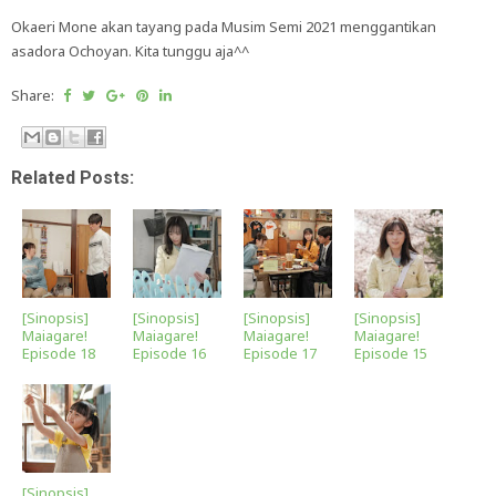
Okaeri Mone akan tayang pada Musim Semi 2021 menggantikan
asadora Ochoyan. Kita tunggu aja^^
Share:
Related Posts:
[Sinopsis]
[Sinopsis]
[Sinopsis]
[Sinopsis]
Maiagare!
Maiagare!
Maiagare!
Maiagare!
Episode 18
Episode 16
Episode 17
Episode 15
[Sinopsis]