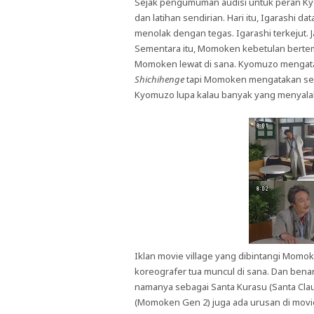
Sejak pengumuman audisi untuk peran Kyo
dan latihan sendirian. Hari itu, Igarash
menolak dengan tegas. Igarashi terkejut. J
Sementara itu, Momoken kebetulan berte
Momoken lewat di sana. Kyomuzo mengatak
Shichihenge
tapi Momoken mengatakan ses
Kyomuzo lupa kalau banyak yang menyala
Iklan movie village yang dibintangi Momoke
koreografer tua muncul di sana. Dan benar
namanya sebagai Santa Kurasu (Santa Clau
(Momoken Gen 2) juga ada urusan di movie