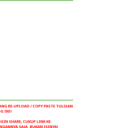
ANG RE-UPLOAD / COPY PASTE TULISAN
G INI!
NGIN SHARE, CUKUP LINK KE
NGANNYA SAJA, BUKAN ISINYA!