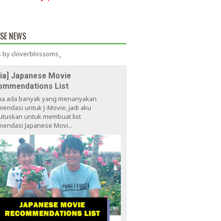
ESE NEWS
 by cloverblossoms_
via] Japanese Movie
ommendations List
na ada banyak yang menanyakan
endasi untuk J-Movie, jadi aku
tuskan untuk membuat list
endasi Japanese Movi...