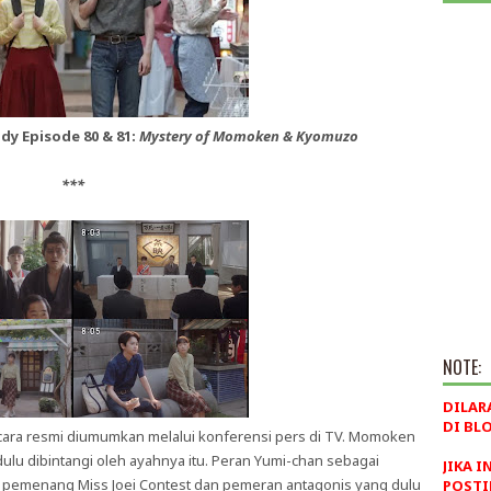
y Episode 80 & 81:
Mystery of Momoken & Kyomuzo
***
NOTE:
DILAR
DI BLO
cara resmi diumumkan melalui konferensi pers di TV. Momoken
ulu dibintangi oleh ayahnya itu. Peran Yumi-chan sebagai
JIKA I
a pemenang Miss Joei Contest dan pemeran antagonis yang dulu
POSTI