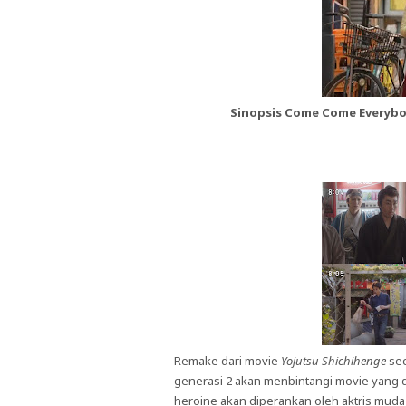
Sinopsis Come Come Everybod
Remake dari movie
Yojutsu Shichihenge
se
generasi 2 akan menbintangi movie yang d
heroine akan diperankan oleh aktris mud