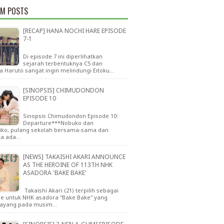
M POSTS
[RECAP] HANA NOCHI HARE EPISODE
7-1
Di episode 7 ini diperlihatkan
sejarah terbentuknya C5 dan
a Haruto sangat ingin melindungi Eitoku…
[SINOPSIS] CHIMUDONDON
EPISODE 10
Sinopsis Chimudondon Episode 10:
Departure***Nobuko dan
iko, pulang sekolah bersama-sama dan
a ada…
[NEWS] TAKAISHI AKARI ANNOUNCE
AS THE HEROINE OF 113TH NHK
ASADORA 'BAKE BAKE'
Takaishi Akari (21) terpilih sebagai
ne untuk NHK asadora "Bake Bake" yang
tayang pada musim…