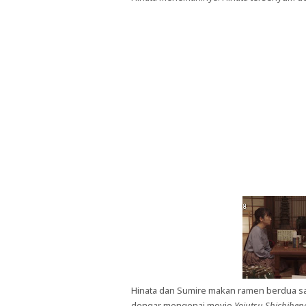
Hinata dan Sumire makan ramen berdua sa
dengar mengenai movie
Yojutsu Shichihe