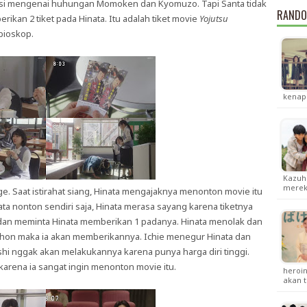
si mengenai huhungan Momoken dan Kyomuzo. Tapi Santa tidak
RANDO
kan 2 tiket pada Hinata. Itu adalah tiket movie
Yojutsu
bioskop.
kenap
Kazuh
merek
age. Saat istirahat siang, Hinata mengajaknya menonton movie itu
ata nonton sendiri saja, Hinata merasa sayang karena tiketnya
itu dan meminta Hinata memberikan 1 padanya. Hinata menolak dan
hon maka ia akan memberikannya. Ichie menegur Hinata dan
shi nggak akan melakukannya karena punya harga diri tinggi.
 karena ia sangat ingin menonton movie itu.
heroi
akan 