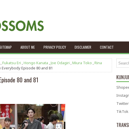
SITEMAP
ABOUT ME
PRIVACY POLICY
DISCLAIMER
CONTACT
,
Fukatsu Eri
,
Hongo Kanata
,
Joe Odagiri
,
Miura Toko
,
Rina
 Everybody Episode 80 and 81
KUNJUN
Episode 80 and 81
Shopee
Instag
Twitter
TikTok
TRANS