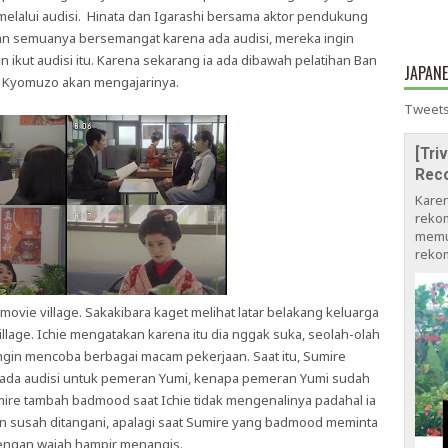
melalui audisi. Hinata dan Igarashi bersama aktor pendukung
dan semuanya bersemangat karena ada audisi, mereka ingin
n ikut audisi itu. Karena sekarang ia ada dibawah pelatihan Ban
JAPAN
n Kyomuzo akan mengajarinya.
Tweets
[Tri
Rec
Kare
rekom
memu
rekom
movie village. Sakakibara kaget melihat latar belakang keluarga
illage. Ichie mengatakan karena itu dia nggak suka, seolah-olah
ingin mencoba berbagai macam pekerjaan. Saat itu, Sumire
k ada audisi untuk pemeran Yumi, kenapa pemeran Yumi sudah
umire tambah badmood saat Ichie tidak mengenalinya padahal ia
n susah ditangani, apalagi saat Sumire yang badmood meminta
engan wajah hampir menangis.