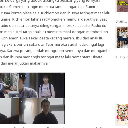
leh keluarga yang duduk dibangku belakang yang ternyata
yukai Sumire dan ingin meminta tanda tangan tapi Sumire
ma kertas biasa saja. Kichiemon dan ibunya teringat masa lalu
umire. Kichiemon lahir saat Momoken memulai debutnya. Saat
dram...
adio dan satu-satunya dilingkungan mereka saat itu. Radio itu
emilan manis. Keluarga anak itu meminta maaf dengan memberikan
u Kichiemon suka sekali pasta kacang merah. Ibu dan anak itu
giakan, penuh suka cita. Tapi mereka sudah tidak ingat lagi
rganya. Karena perang sudah mengubah semuanya dan mengambil
ini taya
n dan ibunya menangis teringat masa lalu sementara Hinata
n dan melanjutkan makannya.