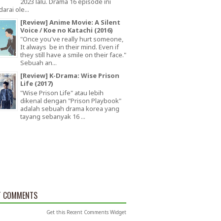
2023 lalu. Drama 16 episode ini
arai ole...
[Review] Anime Movie: A Silent
Voice / Koe no Katachi (2016)
"Once you've really hurt someone,
It always be in their mind. Even if
they still have a smile on their face."
Sebuah an...
[Review] K-Drama: Wise Prison
Life (2017)
"Wise Prison Life" atau lebih
dikenal dengan "Prison Playbook"
adalah sebuah drama korea yang
tayang sebanyak 16 ...
T COMMENTS
Get this
Recent Comments Widget