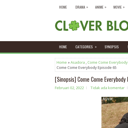
»
»
»
HOME
DRAMA
ANIME
MOVIE
»
HOME
CATEGORIES
SYNOPSIS
Home
»
Asadora
,
Come Come Everybody
Come Come Everybody Episode 65
[Sinopsis] Come Come Everybody 
Februari 02, 2022
Tidak ada komentar