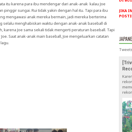
DI BLO
ata itu karena para ibu mendengar dari anak-anak kalau Joe
 pinggir sungai. Rui tidak yakin dengan hal itu. Tapi para ibu
JIKA I
POSTI
ng mengawasi anak mereka bermain, jadi mereka berterima
ng selalu menghabiskan waktu dengan anak-anak baseball di
, karena Joe sama sekali tidak mengerti peraturan baseball. Tapi
Joe. Saat anak-anak main baseball, Joe mengeluarkan catatan
JAPAN
 lagu.
Tweets
[Tri
Rec
Kare
rekom
memu
rekom