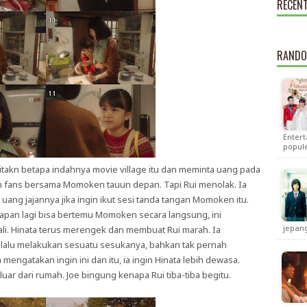
RECEN
RANDO
Enter
popul
takn betapa indahnya movie village itu dan meminta uang pada
an fans bersama Momoken tauun depan. Tapi Rui menolak. Ia
ng jajannya jika ingin ikut sesi tanda tangan Momoken itu.
apan lagi bisa bertemu Momoken secara langsung, ini
jepang
li. Hinata terus merengek dan membuat Rui marah. Ia
elalu melakukan sesuatu sesukanya, bahkan tak pernah
ngatakan ingin ini dan itu, ia ingin Hinata lebih dewasa.
uar dari rumah. Joe bingung kenapa Rui tiba-tiba begitu.