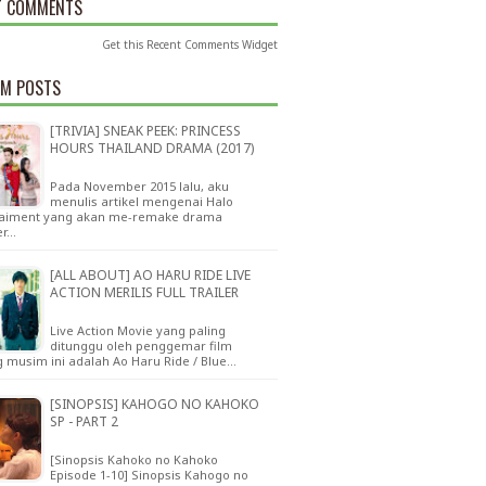
T COMMENTS
Get this
Recent Comments Widget
M POSTS
[TRIVIA] SNEAK PEEK: PRINCESS
HOURS THAILAND DRAMA (2017)
Pada November 2015 lalu, aku
menulis artikel mengenai Halo
taiment yang akan me-remake drama
er…
[ALL ABOUT] AO HARU RIDE LIVE
ACTION MERILIS FULL TRAILER
Live Action Movie yang paling
ditunggu oleh penggemar film
 musim ini adalah Ao Haru Ride / Blue…
[SINOPSIS] KAHOGO NO KAHOKO
SP - PART 2
[Sinopsis Kahoko no Kahoko
Episode 1-10] Sinopsis Kahogo no