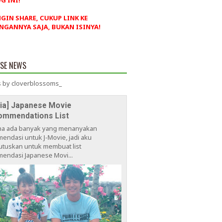
G INI!
NGIN SHARE, CUKUP LINK KE
NGANNYA SAJA, BUKAN ISINYA!
ESE NEWS
 by cloverblossoms_
via] Japanese Movie
ommendations List
na ada banyak yang menanyakan
endasi untuk J-Movie, jadi aku
tuskan untuk membuat list
endasi Japanese Movi...