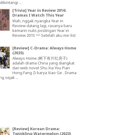
dibintangi ...
[Trivia] Year in Review 2016:
Dramas I Watch This Year
Wah, nggak nyangka Year in
Review datang lagi, rasanya baru
kemarin nulis postingan Year in
Review 2015 ^^ Setelah aku me-list
[Review] C-Drama: Always Home
(2025)
Always Home (树下有片红房子)
adalah drama China yang diangkat
dari web novel Shu Xia You Pian
Hong Fang Zi karya Xiao Ge . Drama
ng sejak ...
[Review] Korean Drama:
Twinkling Watermelon (2023)