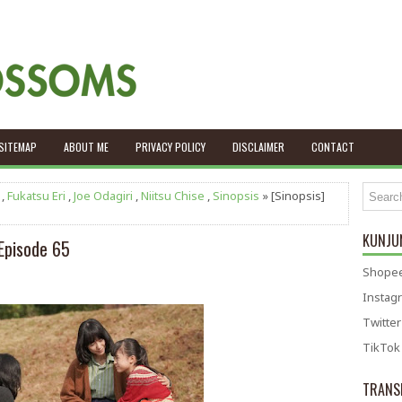
SITEMAP
ABOUT ME
PRIVACY POLICY
DISCLAIMER
CONTACT
,
Fukatsu Eri
,
Joe Odagiri
,
Niitsu Chise
,
Sinopsis
» [Sinopsis]
KUNJUN
Episode 65
Shopee
Instag
Twitter
TikTok
TRANS