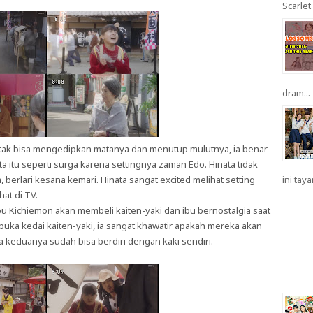
Scarlet 
dram...
ata tak bisa mengedipkan matanya dan menutup mulutnya, ia benar-
a itu seperti surga karena settingnya zaman Edo. Hinata tidak
erlari kesana kemari. Hinata sangat excited melihat setting
ini taya
hat di TV.
bu Kichiemon akan membeli kaiten-yaki dan ibu bernostalgia saat
uka kedai kaiten-yaki, ia sangat khawatir apakah mereka akan
na keduanya sudah bisa berdiri dengan kaki sendiri.