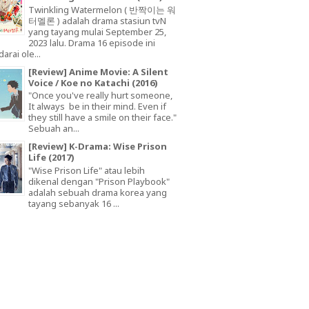
Twinkling Watermelon ( 반짝이는 워
터멜론 ) adalah drama stasiun tvN
yang tayang mulai September 25,
2023 lalu. Drama 16 episode ini
arai ole...
[Review] Anime Movie: A Silent
Voice / Koe no Katachi (2016)
"Once you've really hurt someone,
It always be in their mind. Even if
they still have a smile on their face."
Sebuah an...
[Review] K-Drama: Wise Prison
Life (2017)
"Wise Prison Life" atau lebih
dikenal dengan "Prison Playbook"
adalah sebuah drama korea yang
tayang sebanyak 16 ...