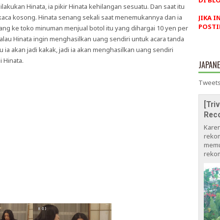
DI BLO
kukan Hinata, ia pikir Hinata kehilangan sesuatu. Dan saat itu
 kaca kosong. Hinata senang sekali saat menemukannya dan ia
JIKA I
POSTI
tang ke toko minuman menjual botol itu yang dihargai 10 yen per
kalau Hinata ingin menghasilkan uang sendiri untuk acara tanda
a akan jadi kakak, jadi ia akan menghasilkan uang sendiri
 Hinata.
JAPAN
Tweets
[Tri
Rec
Kare
rekom
memu
rekom