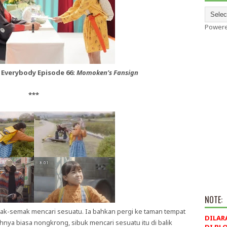
Power
Everybody Episode 66:
Momoken’s Fansign
***
NOTE:
emak-semak mencari sesuatu. Ia bahkan pergi ke taman tempat
DILAR
nya biasa nongkrong, sibuk mencari sesuatu itu di balik