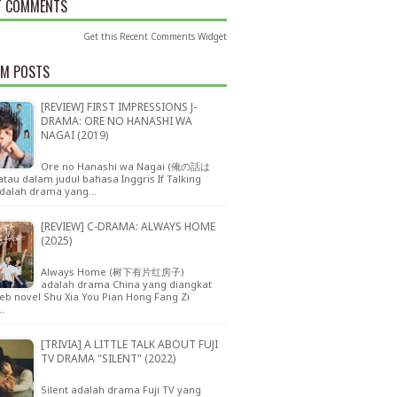
T COMMENTS
Get this
Recent Comments Widget
M POSTS
[REVIEW] FIRST IMPRESSIONS J-
DRAMA: ORE NO HANASHI WA
NAGAI (2019)
Ore no Hanashi wa Nagai (俺の話は
au dalam judul bahasa Inggris If Talking
adalah drama yang…
[REVIEW] C-DRAMA: ALWAYS HOME
(2025)
Always Home (树下有片红房子)
adalah drama China yang diangkat
eb novel Shu Xia You Pian Hong Fang Zi
…
[TRIVIA] A LITTLE TALK ABOUT FUJI
TV DRAMA "SILENT" (2022)
Silent adalah drama Fuji TV yang