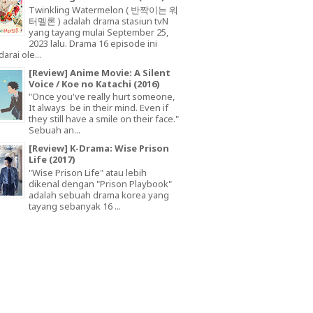
Twinkling Watermelon ( 반짝이는 워
터멜론 ) adalah drama stasiun tvN
yang tayang mulai September 25,
2023 lalu. Drama 16 episode ini
arai ole...
[Review] Anime Movie: A Silent
Voice / Koe no Katachi (2016)
"Once you've really hurt someone,
It always be in their mind. Even if
they still have a smile on their face."
Sebuah an...
[Review] K-Drama: Wise Prison
Life (2017)
"Wise Prison Life" atau lebih
dikenal dengan "Prison Playbook"
adalah sebuah drama korea yang
tayang sebanyak 16 ...