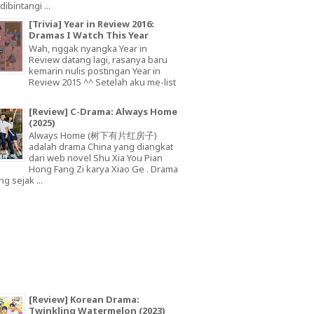
dibintangi ...
[Trivia] Year in Review 2016:
Dramas I Watch This Year
Wah, nggak nyangka Year in
Review datang lagi, rasanya baru
kemarin nulis postingan Year in
Review 2015 ^^ Setelah aku me-list
[Review] C-Drama: Always Home
(2025)
Always Home (树下有片红房子)
adalah drama China yang diangkat
dari web novel Shu Xia You Pian
Hong Fang Zi karya Xiao Ge . Drama
ng sejak ...
[Review] Korean Drama:
Twinkling Watermelon (2023)