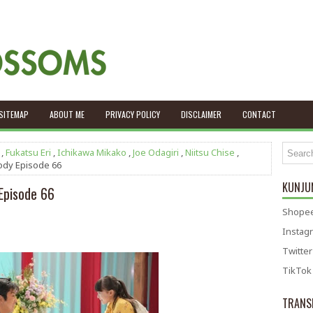
SITEMAP
ABOUT ME
PRIVACY POLICY
DISCLAIMER
CONTACT
,
Fukatsu Eri
,
Ichikawa Mikako
,
Joe Odagiri
,
Niitsu Chise
,
ody Episode 66
KUNJUN
Episode 66
Shopee
Instag
Twitter
TikTok
TRANS