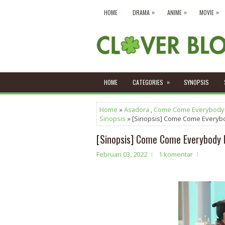
»
»
»
HOME
DRAMA
ANIME
MOVIE
»
HOME
CATEGORIES
SYNOPSIS
Home
»
Asadora
,
Come Come Everybody
Sinopsis
» [Sinopsis] Come Come Everyb
[Sinopsis] Come Come Everybody 
Februari 03, 2022
1 komentar