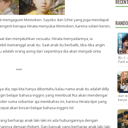
RECEN
henti mengagumi Momoken. Sayoko dan Ichie yang juga mendapat
RANDO
ngerti kenapa Hinata menyukai Momoken, karena selain keren,
lewat dan menjatuhkan sesuatu. Hinata menyadarinya, ia
il memanggil anak itu. Saat anak itu berbalik, tiba-tiba angin
tu adalah orang asing dan sepertinya dia akan menjadi cinta
長い) at
Paid 
***
 dia, tapi kita hanya diberitahu kalau nama anak itu adalah Billy
 ingin belajar bahasa inggris yang membuat Rui akan mendengar
dari w
karya
iler cuma sebentar aja membahas ini, karena Hinata tipe yang
pat akan bosan belajar bahasa inggris lol.
ng berharap anak laki-laki ini ada hubungannya dengan
hannya dengan Robert. Dan banyak yang berharap anak laki-laki