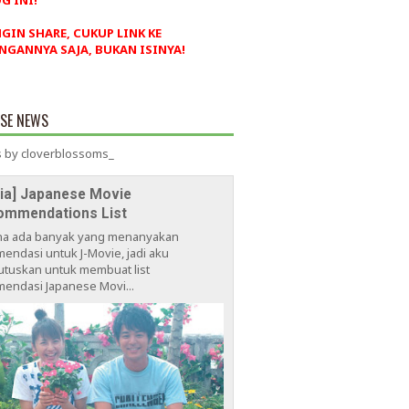
G INI!
NGIN SHARE, CUKUP LINK KE
NGANNYA SAJA, BUKAN ISINYA!
ESE NEWS
 by cloverblossoms_
via] Japanese Movie
ommendations List
na ada banyak yang menanyakan
endasi untuk J-Movie, jadi aku
tuskan untuk membuat list
endasi Japanese Movi...