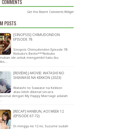
T COMMENTS
Get this
Recent Comments Widget
M POSTS
[SINOPSIS] CHIMUDONDON
EPISODE 78
Sinopsis Chimudondon Episode 78:
Nobuko's Bento***Nobuko
ukan ide untuk mengambil hatu ibu
iko,…
[REVIEW] J-MOVIE: WATASHI NO
SHIAWASE NA KEKKON (2023)
Watashi no Siawase na Kekkon
atau lebih dikenal secara
nasional dengan My Happy Marriage adalah
e…
[RECAP] HANBUN, AOI WEEK 12
(EPISODE 67-72)
Di minggu ke 12 ini, Suzume sudah