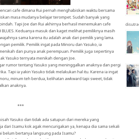
 mencari cafe dimana Rui pernah menghabiskan waktu bersama
iskan masa mudanya belajar terompet. Sudah banyak yang
pindah. Tapi Joe dan Rui akhirnya berhasil menemukan cafe
disutrad
BLUES. Keduanya masuk dan kaget melihat pemiliknya masih
, wajahnya sama karena itu adalah anak dari pemilik yang lama.
ngan pemilik. Pemilik ingat pada Minoru dan Yasuko, ia
enikah dan punya anak perempuan. Pemilik juga sepertinya
anak Yasuko ternyata menikah dengan Joe.
gar rumor tentang Yasuko yang meninggalkan anaknya dan pergi
. Tapi ia yakin Yasuko tidak melakukan hal itu. Karena ia ingat
ru, minum teh berdua, kelihatan awkward tapi sweet, tidak
alkan anaknya.
***
kisah Yasuko dan tidak ada satupun dari mereka yang
a dari Isamu kok agak mencurigakan ya, kenapa dia sama sekali
ui belum bertanya langsung pada Isamu?