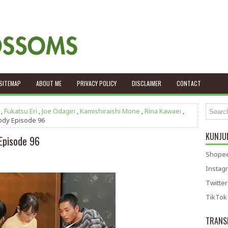
SITEMAP
ABOUT ME
PRIVACY POLICY
DISCLAIMER
CONTACT
,
Fukatsu Eri
,
Joe Odagiri
,
Kamishiraishi Mone
,
Rina Kawaei
,
ody Episode 96
KUNJUN
Episode 96
Shopee
Instag
Twitter
TikTok
TRANS