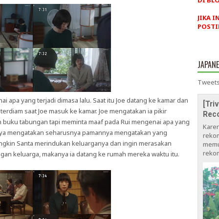
DI BLO
JIKA I
POSTI
JAPAN
Tweets
 apa yang terjadi dimasa lalu. Saat itu Joe datang ke kamar dan
[Tri
ui terdiam saat Joe masuk ke kamar. Joe mengatakan ia pikir
Rec
 buku tabungan tapi meminta maaf pada Rui mengenai apa yang
Kare
atanya mengatakan seharusnya pamannya mengatakan yang
rekom
gkin Santa merindukan keluarganya dan ingin merasakan
memu
rekom
gan keluarga, makanya ia datang ke rumah mereka waktu itu.