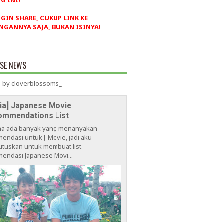
G INI!
NGIN SHARE, CUKUP LINK KE
NGANNYA SAJA, BUKAN ISINYA!
ESE NEWS
 by cloverblossoms_
via] Japanese Movie
ommendations List
na ada banyak yang menanyakan
endasi untuk J-Movie, jadi aku
tuskan untuk membuat list
endasi Japanese Movi...