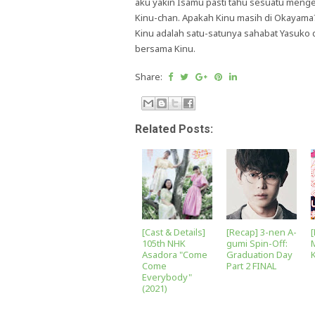
aku yakin Isamu pasti tahu sesuatu mengen
Kinu-chan. Apakah Kinu masih di Okayam
Kinu adalah satu-satunya sahabat Yasuko 
bersama Kinu.
Share:
Related Posts:
[Cast & Details]
[Recap] 3-nen A-
[
105th NHK
gumi Spin-Off:
Asadora "Come
Graduation Day
Come
Part 2 FINAL
Everybody"
(2021)