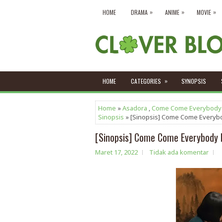
»
»
»
HOME
DRAMA
ANIME
MOVIE
»
HOME
CATEGORIES
SYNOPSIS
Home
»
Asadora
,
Come Come Everybody
Sinopsis
» [Sinopsis] Come Come Everyb
[Sinopsis] Come Come Everybody 
Maret 17, 2022
Tidak ada komentar