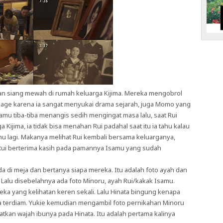
kan siang mewah di rumah keluarga Kijima. Mereka mengobrol
llage karena ia sangat menyukai drama sejarah, juga Momo yang
amu tiba-tiba menangis sedih mengingat masa lalu, saat Rui
Kijima, ia tidak bisa menahan Rui padahal saat itu ia tahu kalau
 lagi. Makanya melihat Rui kembali bersama keluarganya,
 Rui berterima kasih pada pamannya Isamu yang sudah
ada di meja dan bertanya siapa mereka. Itu adalah foto ayah dan
. Lalu disebelahnya ada foto Minoru, ayah Rui/kakak Isamu.
a yang kelihatan keren sekali. Lalu Hinata bingung kenapa
a terdiam. Yukie kemudian mengambil foto pernikahan Minoru
tkan wajah ibunya pada Hinata. Itu adalah pertama kalinya