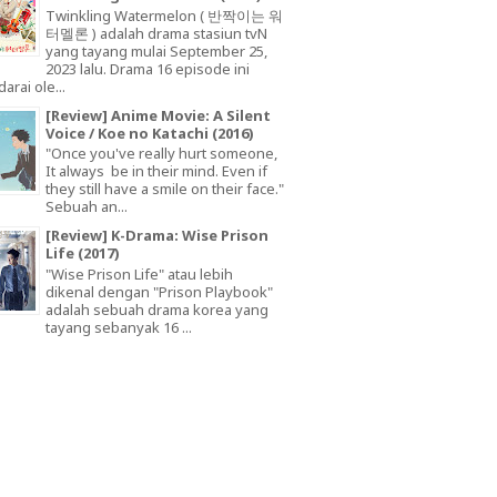
Twinkling Watermelon ( 반짝이는 워
터멜론 ) adalah drama stasiun tvN
yang tayang mulai September 25,
2023 lalu. Drama 16 episode ini
arai ole...
[Review] Anime Movie: A Silent
Voice / Koe no Katachi (2016)
"Once you've really hurt someone,
It always be in their mind. Even if
they still have a smile on their face."
Sebuah an...
[Review] K-Drama: Wise Prison
Life (2017)
"Wise Prison Life" atau lebih
dikenal dengan "Prison Playbook"
adalah sebuah drama korea yang
tayang sebanyak 16 ...