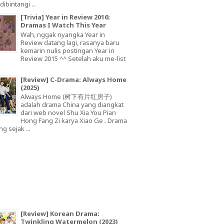
dibintangi ...
[Trivia] Year in Review 2016:
Dramas I Watch This Year
Wah, nggak nyangka Year in
Review datang lagi, rasanya baru
kemarin nulis postingan Year in
Review 2015 ^^ Setelah aku me-list
[Review] C-Drama: Always Home
(2025)
Always Home (树下有片红房子)
adalah drama China yang diangkat
dari web novel Shu Xia You Pian
Hong Fang Zi karya Xiao Ge . Drama
ng sejak ...
[Review] Korean Drama:
Twinkling Watermelon (2023)