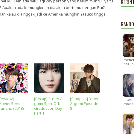
ai Rui. Dan ada satu lagi key person yang belum muncul, yaitu
RECEN
a? Apakah ada kemungkinan dia akan bertemu dengan Rui?
dan kalau dia nggak jadi ke Amerika mungkin Yasuko tinggal
RANDO
menem
Kazuh
Review] J-
[Recap] 3-nen A-
[Sinopsis] 3-nen
inter
Movie: Sensei
gumi Spin-Off:
A-gumi Episode
movi
Kunshu (2018)
Graduation Day
8
Part 1