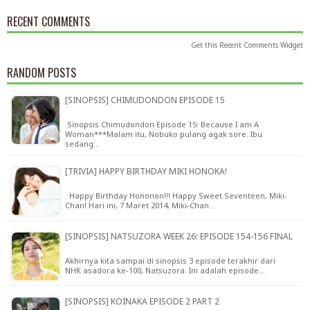
RECENT COMMENTS
Get this
Recent Comments Widget
RANDOM POSTS
[SINOPSIS] CHIMUDONDON EPISODE 15
Sinopsis Chimudondon Episode 15: Because I am A
Woman***Malam itu, Nobuko pulang agak sore. Ibu
sedang…
[TRIVIA] HAPPY BIRTHDAY MIKI HONOKA!
Happy Birthday Hononon!!! Happy Sweet Seventeen, Miki-
Chan! Hari ini, 7 Maret 2014, Miki-Chan…
[SINOPSIS] NATSUZORA WEEK 26: EPISODE 154-156 FINAL
Akhirnya kita sampai di sinopsis 3 episode terakhir dari
NHK asadora ke-100, Natsuzora. Ini adalah episode…
[SINOPSIS] KOINAKA EPISODE 2 PART 2