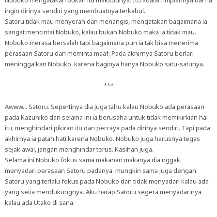
Nobuko mengatakan bukan itu maksudnya. Itu adalah impiannya dan ia
ingin dirinya sendiri yang membuatnya terkabul.
Satoru tidak mau menyerah dan menangis, mengatakan bagaimana ia
sangat mencintai Nobuko, kalau bukan Nobuko maka ia tidak mau.
Nobuko merasa bersalah tapi bagaimana pun ia tak bisa menerima
perasaan Satoru dan meminta maaf. Pada akhirnya Satoru berlari
meninggalkan Nobuko, karena baginya hanya Nobuko satu-satunya.
***
Awww... Satoru. Sepertinya dia juga tahu kalau Nobuko ada perasaan
pada Kazuhiko dan selama ini ia berusaha untuk tidak memikirkian hal
itu, menghindari pikiran itu dan percaya pada dirinya sendiri. Tapi pada
akhirnya ia patah hati karena Nobuko. Nobuko juga harusnya tegas
sejak awal, jangan menghindar terus. Kasihan juga.
Selama ini Nobuko fokus sama makanan makanya dia nggak
menyadari perasaan Satoru padanya. mungkin sama juga dengan
Satoru yang terlalu fokus pada Nobuko dan tidak menyadari kalau ada
yang setia mendukungnya. Aku harap Satoru segera menyadarinya
kalau ada Utako di sana.