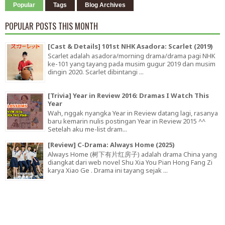
Popular
Tags
Blog Archives
POPULAR POSTS THIS MONTH
[Cast & Details] 101st NHK Asadora: Scarlet (2019)
Scarlet adalah asadora/morning drama/drama pagi NHK
ke-101 yang tayang pada musim gugur 2019 dan musim
dingin 2020. Scarlet dibintangi ...
[Trivia] Year in Review 2016: Dramas I Watch This
Year
Wah, nggak nyangka Year in Review datang lagi, rasanya
baru kemarin nulis postingan Year in Review 2015 ^^
Setelah aku me-list dram...
[Review] C-Drama: Always Home (2025)
Always Home (树下有片红房子) adalah drama China yang
diangkat dari web novel Shu Xia You Pian Hong Fang Zi
karya Xiao Ge . Drama ini tayang sejak ...