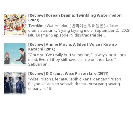
[Review] Korean Drama: Twinkling Watermelon
(2023)
Twinkling Watermelon ( 반짝이는 워터멜론 ) adalah
drama stasiun tvN yang tayang mulai September 25, 2023
lalu. Drama 16 episode ini disutradarai ole...
[Review] Anime Movie: A Silent Voice / Koe no
Katachi (2016)
"Once you've really hurt someone, It always be in their
mind. Even if they still have a smile on their face."
Sebuah an...
[Review] K-Drama: Wise Prison Life (2017)
"Wise Prison Life" atau lebih dikenal dengan "Prison
Playbook" adalah sebuah drama korea yang tayang
sebanyak 16 ...