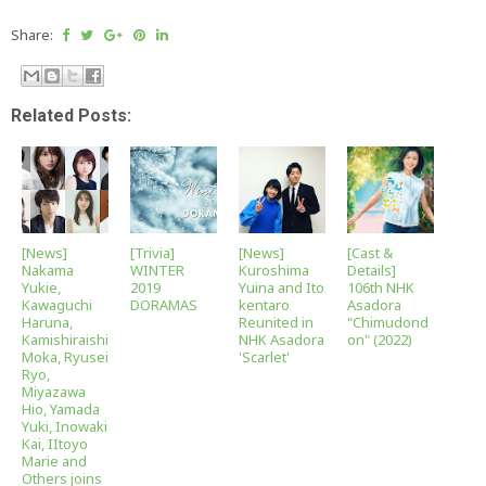
Share:
Related Posts:
[News]
[Trivia]
[News]
[Cast &
Nakama
WINTER
Kuroshima
Details]
Yukie,
2019
Yuina and Ito
106th NHK
Kawaguchi
DORAMAS
kentaro
Asadora
Haruna,
Reunited in
"Chimudond
Kamishiraishi
NHK Asadora
on" (2022)
Moka, Ryusei
'Scarlet'
Ryo,
Miyazawa
Hio, Yamada
Yuki, Inowaki
Kai, IItoyo
Marie and
Others joins