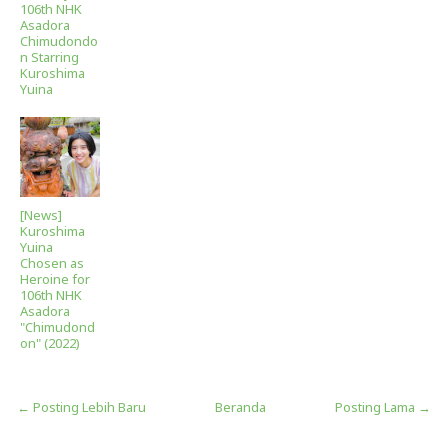
106th NHK
Asadora
Chimudondo
n Starring
Kuroshima
Yuina
[News]
Kuroshima
Yuina
Chosen as
Heroine for
106th NHK
Asadora
"Chimudond
on" (2022)
← Posting Lebih Baru
Beranda
Posting Lama →