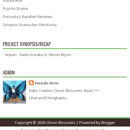
Kutudrama
Psycho Drama
Purisuka's Random Reviews
Sinopsis Drama dan Film Korea
PROJECT SYNOPSIS/RECAP
- Anpan - Nami Uraraka ni, Meoto Biyori
ADMIN
Hazuki Airin
Hallo :) Admin Clover Blossoms disini ^^~
Lihat profil lengkapku
Copyright ©
2026
Clover Blossoms
| Powered by
Blogger