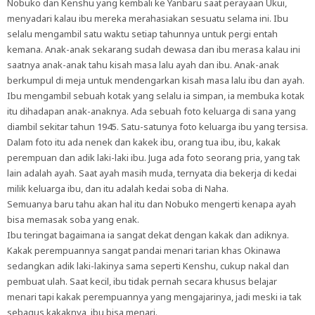
Nobuko dan Kenshu yang kembali ke Yanbaru saat perayaan Ukui,
menyadari kalau ibu mereka merahasiakan sesuatu selama ini. Ibu
selalu mengambil satu waktu setiap tahunnya untuk pergi entah
kemana. Anak-anak sekarang sudah dewasa dan ibu merasa kalau ini
saatnya anak-anak tahu kisah masa lalu ayah dan ibu. Anak-anak
berkumpul di meja untuk mendengarkan kisah masa lalu ibu dan ayah.
Ibu mengambil sebuah kotak yang selalu ia simpan, ia membuka kotak
itu dihadapan anak-anaknya. Ada sebuah foto keluarga di sana yang
diambil sekitar tahun 1945. Satu-satunya foto keluarga ibu yang tersisa.
Dalam foto itu ada nenek dan kakek ibu, orang tua ibu, ibu, kakak
perempuan dan adik laki-laki ibu. Juga ada foto seorang pria, yang tak
lain adalah ayah. Saat ayah masih muda, ternyata dia bekerja di kedai
milik keluarga ibu, dan itu adalah kedai soba di Naha.
Semuanya baru tahu akan hal itu dan Nobuko mengerti kenapa ayah
bisa memasak soba yang enak.
Ibu teringat bagaimana ia sangat dekat dengan kakak dan adiknya.
Kakak perempuannya sangat pandai menari tarian khas Okinawa
sedangkan adik laki-lakinya sama seperti Kenshu, cukup nakal dan
pembuat ulah. Saat kecil, ibu tidak pernah secara khusus belajar
menari tapi kakak perempuannya yang mengajarinya, jadi meski ia tak
sebagus kakaknya, ibu bisa menari.