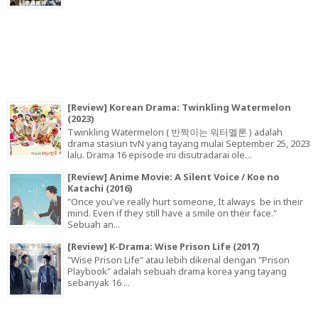
[Review] Korean Drama: Twinkling Watermelon
(2023)
Twinkling Watermelon ( 반짝이는 워터멜론 ) adalah
drama stasiun tvN yang tayang mulai September 25, 2023
lalu. Drama 16 episode ini disutradarai ole...
[Review] Anime Movie: A Silent Voice / Koe no
Katachi (2016)
"Once you've really hurt someone, It always be in their
mind. Even if they still have a smile on their face."
Sebuah an...
[Review] K-Drama: Wise Prison Life (2017)
"Wise Prison Life" atau lebih dikenal dengan "Prison
Playbook" adalah sebuah drama korea yang tayang
sebanyak 16 ...