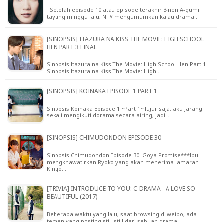
Setelah episode 10 atau episode terakhir 3-nen A-gumi
tayang minggu lalu, NTV mengumumkan kalau drama…
[SINOPSIS] ITAZURA NA KISS THE MOVIE: HIGH SCHOOL
HEN PART 3 FINAL
Sinopsis Itazura na Kiss The Movie: High School Hen Part 1
Sinopsis Itazura na Kiss The Movie: High…
[SINOPSIS] KOINAKA EPISODE 1 PART 1
Sinopsis Koinaka Episode 1 ~Part 1~ Jujur saja, aku jarang
sekali mengikuti dorama secara airing, jadi…
[SINOPSIS] CHIMUDONDON EPISODE 30
Sinopsis Chimudondon Episode 30: Goya Promise***Ibu
mengkhawatirkan Ryoko yang akan menerima lamaran
Kingo…
[TRIVIA] INTRODUCE TO YOU: C-DRAMA - A LOVE SO
BEAUTIFUL (2017)
Beberapa waktu yang lalu, saat browsing di weibo, ada
temen yang posting still-still dari sebuah drama,…