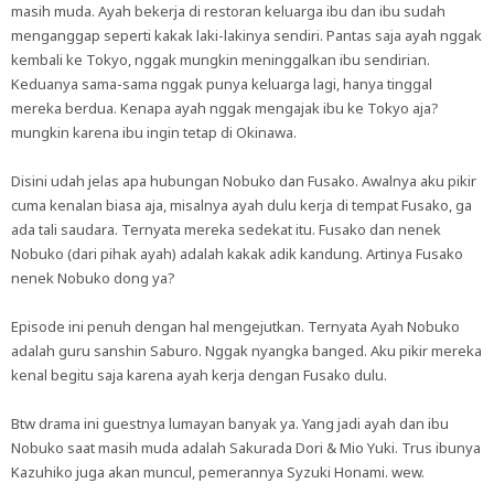
masih muda. Ayah bekerja di restoran keluarga ibu dan ibu sudah
menganggap seperti kakak laki-lakinya sendiri. Pantas saja ayah nggak
kembali ke Tokyo, nggak mungkin meninggalkan ibu sendirian.
Keduanya sama-sama nggak punya keluarga lagi, hanya tinggal
mereka berdua. Kenapa ayah nggak mengajak ibu ke Tokyo aja?
mungkin karena ibu ingin tetap di Okinawa.
Disini udah jelas apa hubungan Nobuko dan Fusako. Awalnya aku pikir
cuma kenalan biasa aja, misalnya ayah dulu kerja di tempat Fusako, ga
ada tali saudara. Ternyata mereka sedekat itu. Fusako dan nenek
Nobuko (dari pihak ayah) adalah kakak adik kandung. Artinya Fusako
nenek Nobuko dong ya?
Episode ini penuh dengan hal mengejutkan. Ternyata Ayah Nobuko
adalah guru sanshin Saburo. Nggak nyangka banged. Aku pikir mereka
kenal begitu saja karena ayah kerja dengan Fusako dulu.
Btw drama ini guestnya lumayan banyak ya. Yang jadi ayah dan ibu
Nobuko saat masih muda adalah Sakurada Dori & Mio Yuki. Trus ibunya
Kazuhiko juga akan muncul, pemerannya Syzuki Honami. wew.