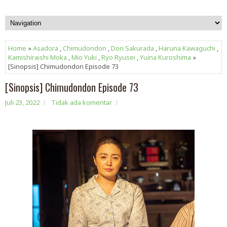
Home
»
Asadora
,
Chimudondon
,
Dori Sakurada
,
Haruna Kawaguchi
,
Kamishiraishi Moka
,
Mio Yuki
,
Ryo Ryusei
,
Yuina Kuroshima
»
[Sinopsis] Chimudondon Episode 73
[Sinopsis] Chimudondon Episode 73
Juli 23, 2022
Tidak ada komentar