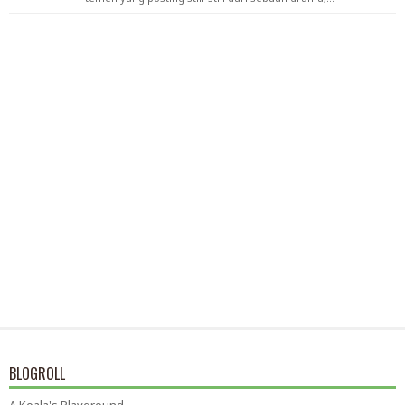
BLOGROLL
A Koala's Playground