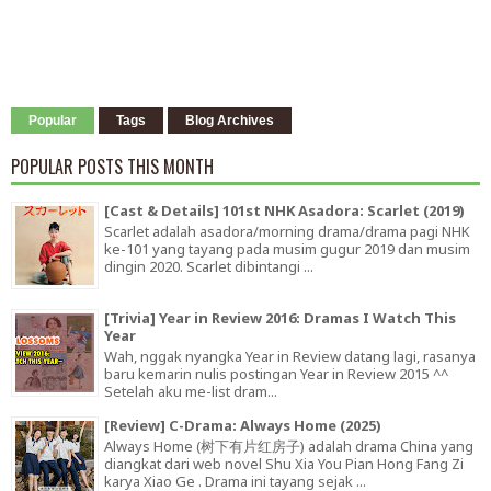
Popular
Tags
Blog Archives
POPULAR POSTS THIS MONTH
[Cast & Details] 101st NHK Asadora: Scarlet (2019)
Scarlet adalah asadora/morning drama/drama pagi NHK
ke-101 yang tayang pada musim gugur 2019 dan musim
dingin 2020. Scarlet dibintangi ...
[Trivia] Year in Review 2016: Dramas I Watch This
Year
Wah, nggak nyangka Year in Review datang lagi, rasanya
baru kemarin nulis postingan Year in Review 2015 ^^
Setelah aku me-list dram...
[Review] C-Drama: Always Home (2025)
Always Home (树下有片红房子) adalah drama China yang
diangkat dari web novel Shu Xia You Pian Hong Fang Zi
karya Xiao Ge . Drama ini tayang sejak ...