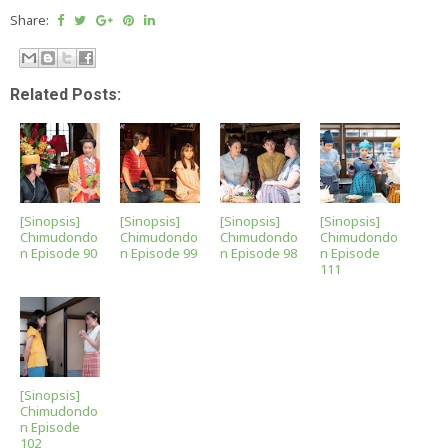
Share:
Related Posts:
[Sinopsis]
[Sinopsis]
[Sinopsis]
[Sinopsis]
Chimudondo
Chimudondo
Chimudondo
Chimudondo
n Episode 90
n Episode 99
n Episode 98
n Episode
111
[Sinopsis]
Chimudondo
n Episode
102