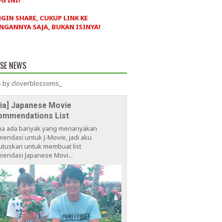
G INI!
NGIN SHARE, CUKUP LINK KE
NGANNYA SAJA, BUKAN ISINYA!
ESE NEWS
 by cloverblossoms_
via] Japanese Movie
ommendations List
na ada banyak yang menanyakan
endasi untuk J-Movie, jadi aku
tuskan untuk membuat list
endasi Japanese Movi...