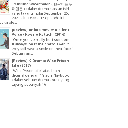
Twinkling Watermelon ( 반짝이는 워
터멜론 ) adalah drama stasiun tvN
yang tayang mulai September 25,
2023 lalu. Drama 16 episode ini
arai ole...
[Review] Anime Movie: A Silent
Voice / Koe no Katachi (2016)
"Once you've really hurt someone,
It always be in their mind. Even if
they still have a smile on their face."
Sebuah an...
[Review] K-Drama: Wise Prison
Life (2017)
"Wise Prison Life" atau lebih
dikenal dengan "Prison Playbook"
adalah sebuah drama korea yang
tayang sebanyak 16 ...