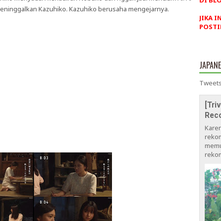
DI BLO
 meninggalkan Kazuhiko. Kazuhiko berusaha mengejarnya.
JIKA I
POSTI
JAPAN
Tweets
[Tri
Rec
Kare
rekom
memu
rekom