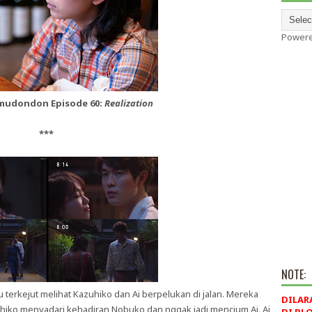
Power
imudondon Episode 60:
Realization
***
NOTE:
terkejut melihat Kazuhiko dan Ai berpelukan di jalan. Mereka
DILAR
hiko menyadari kehadiran Nobuko dan nggak jadi mencium Ai. Ai