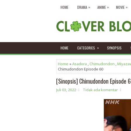
»
»
»
HOME
DRAMA
ANIME
MOVIE
»
HOME
CATEGORIES
SYNOPSIS
Home
»
Asadora
,
Chimudondon
,
Miyaza
Chimudondon Episode 60
[Sinopsis] Chimudondon Episode 
Juli 03, 2022
Tidak ada komentar