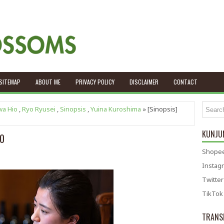
SITEMAP
ABOUT ME
PRIVACY POLICY
DISCLAIMER
CONTACT
wa Hio
,
Ryo Ryusei
,
Sinopsis
,
Yuina Kuroshima
» [Sinopsis]
KUNJUN
60
Shopee
Instag
Twitter
TikTok
TRANS