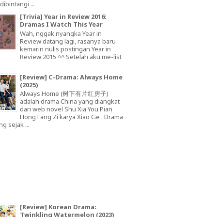
dibintangi ...
[Trivia] Year in Review 2016:
Dramas I Watch This Year
Wah, nggak nyangka Year in
Review datang lagi, rasanya baru
kemarin nulis postingan Year in
Review 2015 ^^ Setelah aku me-list
[Review] C-Drama: Always Home
(2025)
Always Home (树下有片红房子)
adalah drama China yang diangkat
dari web novel Shu Xia You Pian
Hong Fang Zi karya Xiao Ge . Drama
ng sejak ...
[Review] Korean Drama:
Twinkling Watermelon (2023)