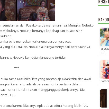
RECEN
RANDO
dur semalaman dan Fusako terus menemaninya. Mungkin Nobuko
am mabuknya. Nobuko bertanya kebahagiaan itu apa sih?
lakukan?
n kalau ia menyukainya karena dia punya pacar...
pa yang dia katakan. Nobuko akhirnya menyadari perasaannya
di sta
(Hi…
bannya, Nobuko kemudian langsung tertidur.
***
suka sama Kazuhiko, kita yang nonton aja udah tahu dari awal
Poste
ngkin karena itu adalah perasaan cinta pertama dalam
aan cinta ini, hal ini akan mengganggu pekerjaannya. Dia
inta. LOL.
n drama karena biasanya episode asadora kurang lebih 120.