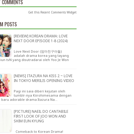
T COMMENTS
Get this
Recent Comments Widget
M POSTS
[REVIEW] KOREAN DRAMA: LOVE
NEXT DOOR EPISODE 1-8 (2024)
Love Next Door (엄마친구아들)
adalah drama korea yang tayang
siun tvN yang disutradarai oleh Yoo Je Won
[NEWS] ITAZURA NA KISS 2 ~ LOVE
IN TOKYO MERILIS OPENING VIDEO
Pagi ini saia diberi kejutan oleh
tumblr-nya Kiirohimesama dengan
r baru adorable drama Itazura Na…
[PICTURE] NAEIL DO CANTABILE
FIRST LOOK OF JOO WON AND
SHIM EUN KYUNG
Comeback to Korean Drama!