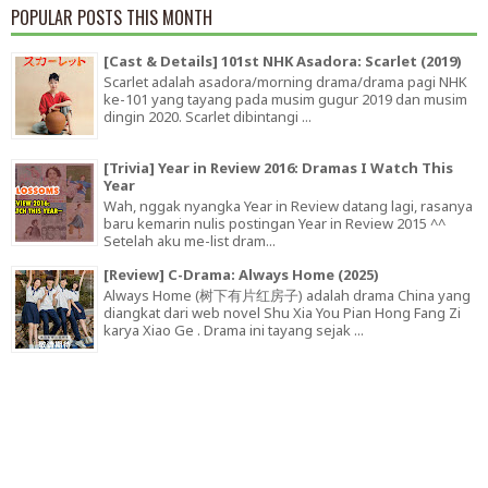
POPULAR POSTS THIS MONTH
[Cast & Details] 101st NHK Asadora: Scarlet (2019)
Scarlet adalah asadora/morning drama/drama pagi NHK
ke-101 yang tayang pada musim gugur 2019 dan musim
dingin 2020. Scarlet dibintangi ...
[Trivia] Year in Review 2016: Dramas I Watch This
Year
Wah, nggak nyangka Year in Review datang lagi, rasanya
baru kemarin nulis postingan Year in Review 2015 ^^
Setelah aku me-list dram...
[Review] C-Drama: Always Home (2025)
Always Home (树下有片红房子) adalah drama China yang
diangkat dari web novel Shu Xia You Pian Hong Fang Zi
karya Xiao Ge . Drama ini tayang sejak ...