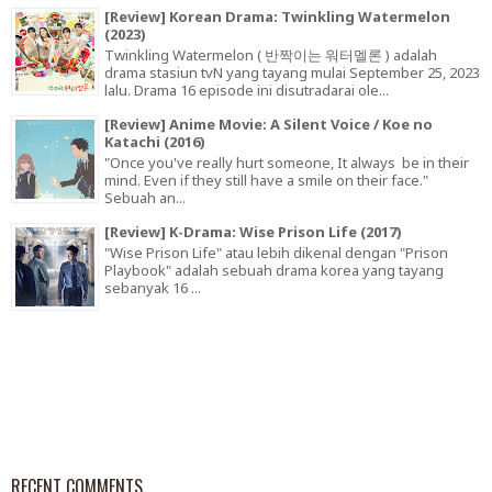
[Review] Korean Drama: Twinkling Watermelon
(2023)
Twinkling Watermelon ( 반짝이는 워터멜론 ) adalah
drama stasiun tvN yang tayang mulai September 25, 2023
lalu. Drama 16 episode ini disutradarai ole...
[Review] Anime Movie: A Silent Voice / Koe no
Katachi (2016)
"Once you've really hurt someone, It always be in their
mind. Even if they still have a smile on their face."
Sebuah an...
[Review] K-Drama: Wise Prison Life (2017)
"Wise Prison Life" atau lebih dikenal dengan "Prison
Playbook" adalah sebuah drama korea yang tayang
sebanyak 16 ...
RECENT COMMENTS