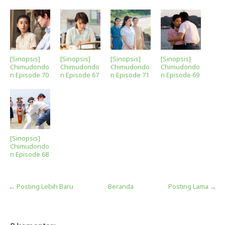
[Sinopsis]
[Sinopsis]
[Sinopsis]
[Sinopsis]
Chimudondo
Chimudondo
Chimudondo
Chimudondo
n Episode 70
n Episode 67
n Episode 71
n Episode 69
[Sinopsis]
Chimudondo
n Episode 68
← Posting Lebih Baru
Beranda
Posting Lama →