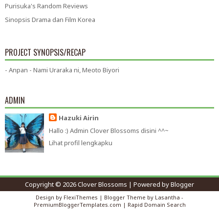
Purisuka's Random Reviews
Sinopsis Drama dan Film Korea
PROJECT SYNOPSIS/RECAP
- Anpan - Nami Uraraka ni, Meoto Biyori
ADMIN
Hazuki Airin
Hallo :) Admin Clover Blossoms disini ^^~
Lihat profil lengkapku
Copyright ©
2026
Clover Blossoms
| Powered by
Blogger
Design by
FlexiThemes
| Blogger Theme by
Lasantha
-
PremiumBloggerTemplates.com
|
Rapid Domain Search