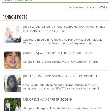
Get this
Recent Comments Widget
RANDOM POSTS
[REVIEW] ANIME MOVIE: SAYONARA NO ASA NI YAKUSOKU
NO HANA O KAZAROU (2018)
Sayonara no Asa ni Yakusoku no Hana o Kazarou / Maquia:
When the Promised Flower Blooms / Sayoasa adalah…
[SINOPSIS] WE ALL CRY DIFFERENTLY PART 2 FINAL
Sinopsis KBS Drama Special We All Cry Differently Part…
[RECAP] FIRST IMPRESSIONS: LOVE RERUN EPISODE 1
Love Rerun adalah salah satu drama musim semi 2018
yang tayang di stasiun NTV/YTV setiap hari kamis pukul…
[SINOPSIS] MAIAGARE! EPISODE 44
Sinopsis Maiagare! Episode 44: Kashiwagi's Weakness ***