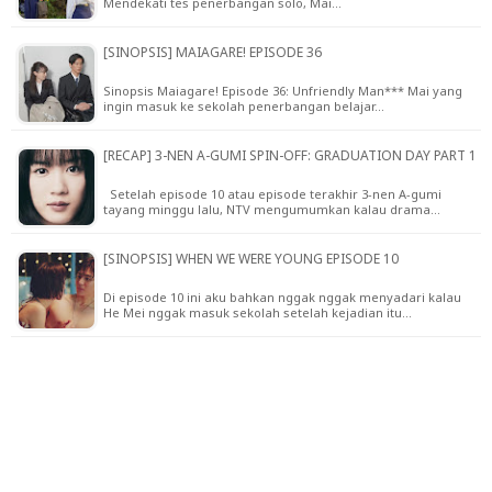
Mendekati tes penerbangan solo, Mai…
[SINOPSIS] MAIAGARE! EPISODE 36
Sinopsis Maiagare! Episode 36: Unfriendly Man*** Mai yang
ingin masuk ke sekolah penerbangan belajar…
[RECAP] 3-NEN A-GUMI SPIN-OFF: GRADUATION DAY PART 1
Setelah episode 10 atau episode terakhir 3-nen A-gumi
tayang minggu lalu, NTV mengumumkan kalau drama…
[SINOPSIS] WHEN WE WERE YOUNG EPISODE 10
Di episode 10 ini aku bahkan nggak nggak menyadari kalau
He Mei nggak masuk sekolah setelah kejadian itu…